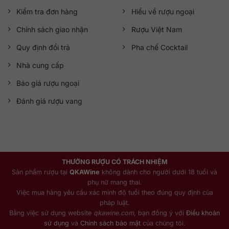
Kiểm tra đơn hàng
Hiểu về rượu ngoại
Chính sách giao nhận
Rượu Việt Nam
Quy định đổi trả
Pha chế Cocktail
Nhà cung cấp
Báo giá rượu ngoại
Đánh giá rượu vang
THƯỞNG RƯỢU CÓ TRÁCH NHIỆM
Sản phẩm rượu tại
QKAWine
không dành cho người dưới 18 tuổi và
phụ nữ mang thai.
Việc mua hàng yêu cầu xác minh độ tuổi theo đúng quy định của
pháp luật.
Bằng việc sử dụng website
qkawine.com
, bạn đồng ý với
Điều khoản
sử dụng
và
Chính sách bảo mật
của chúng tôi.