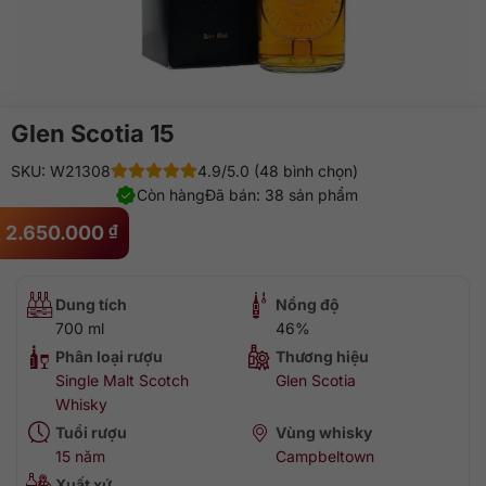
Glen Scotia 15
SKU: W21308
4.9/5.0 (48 bình chọn)
Còn hàng
Đã bán: 38 sản phẩm
2.650.000
₫
Dung tích
Nồng độ
700 ml
46%
Phân loại rượu
Thương hiệu
Single Malt Scotch
Glen Scotia
Whisky
Tuổi rượu
Vùng whisky
15 năm
Campbeltown
Xuất xứ