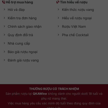
Hỗ trợ mua hàng
Tìm hiểu về rượu
Hỏi và đáp
Kiến thức rượu vang
Kiểm tra đơn hàng
Hiểu về rượu ngoại
Chính sách giao nhận
Rượu Việt Nam
Quy định đổi trả
Pha chế Cocktail
Nhà cung cấp
Báo giá rượu ngoại
Đánh giá rượu vang
THƯỞNG RƯỢU CÓ TRÁCH NHIỆM
Sản phẩm rượu tại
QKAWine
không dành cho người dưới 18 tuổi và
phụ nữ mang thai.
Việc mua hàng yêu cầu xác minh độ tuổi theo đúng quy định của