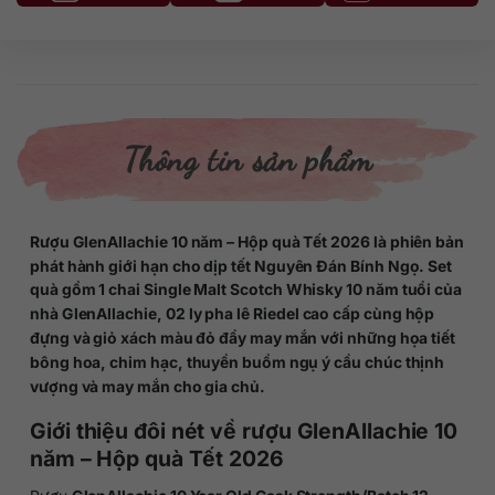
Thông tin sản phẩm
Rượu GlenAllachie 10 năm – Hộp quà Tết 2026 là phiên bản
phát hành giới hạn cho dịp tết Nguyên Đán Bính Ngọ. Set
quà gồm 1 chai Single Malt Scotch Whisky 10 năm tuổi của
nhà GlenAllachie, 02 ly pha lê Riedel cao cấp cùng hộp
đựng và giỏ xách màu đỏ đầy may mắn với những họa tiết
bông hoa, chim hạc, thuyền buồm ngụ ý cầu chúc thịnh
vượng và may mắn cho gia chủ.
Giới thiệu đôi nét về rượu GlenAllachie 10
năm – Hộp quà Tết 2026
Rượu
GlenAllachie 10 Year Old Cask Strength/Batch 12