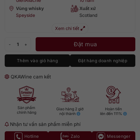
GlenAllachie
10 năm
Vùng whisky
Xuất xứ
Speyside
Scotland
Xem chi tiết
GlenAllachie 10 năm - Hộp quà 2 ly Tết 2026 số lượng
Đặt mua
Thêm vào giỏ hàng
Đặt hàng doanh nghiệp
QKAWine cam kết
Sản phẩm
Giao hàng 2 giờ
Hoàn tiền
chính hãng
nội thành
lên đến 111%
Nhận tư vấn sản phẩm miễn phí
Hotline
Zalo
Messenger