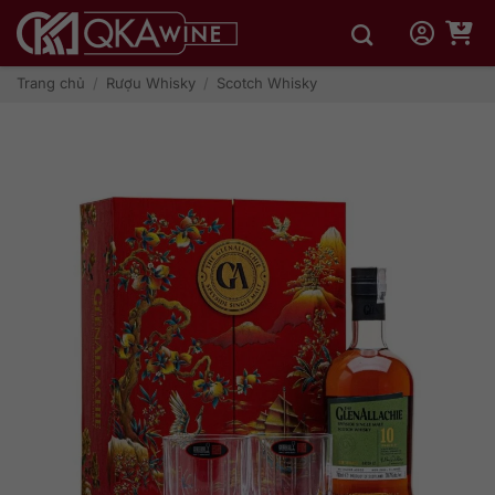
Bỏ
qua
nội
dung
Trang chủ
/
Rượu Whisky
/
Scotch Whisky