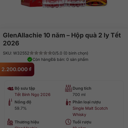
GlenAllachie 10 năm – Hộp quà 2 ly Tết
2026
SKU: W32552
0/5.0 (0 bình chọn)
Còn hàng
Đã bán: 0 sản phẩm
2.200.000
₫
Bộ sưu tập
Dung tích
Tết Bính Ngọ 2026
700 ml
Nồng độ
Phân loại rượu
59.7%
Single Malt Scotch
Whisky
Thương hiệu
Tuổi rượu