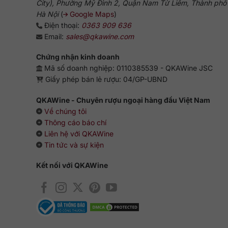
City), Phường Mỹ Đình 2, Quận Nam Từ Liêm, Thành phố
Hà Nội
(
Google Maps
)
Điện thoại:
0363 909 636
Email:
sales@qkawine.com
Chứng nhận kinh doanh
Mã số doanh nghiệp: 0110385539 - QKAWine JSC
Giấy phép bán lẻ rượu: 04/GP-UBND
QKAWine - Chuyên rượu ngoại hàng đầu Việt Nam
Về chúng tôi
Thông cáo báo chí
Liên hệ với QKAWine
Tin tức và sự kiện
Kết nối với QKAWine