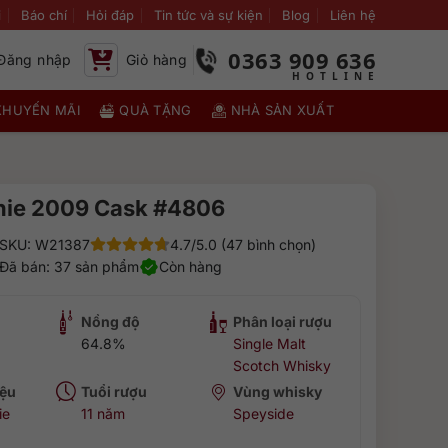
i
Báo chí
Hỏi đáp
Tin tức và sự kiện
Blog
Liên hệ
0363 909 636
Đăng nhập
Giỏ hàng
KHUYẾN MÃI
QUÀ TẶNG
NHÀ SẢN XUẤT
hie 2009 Cask #4806
SKU: W21387
4.7/5.0 (47 bình chọn)
Đã bán: 37 sản phẩm
Còn hàng
Nồng độ
Phân loại rượu
64.8%
Single Malt
Scotch Whisky
ệu
Tuổi rượu
Vùng whisky
ie
11 năm
Speyside