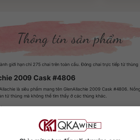
Thông tin sản phẩm
h giới hạn chỉ 275 chai trên toàn cầu. Đóng chai trực tiếp từ thùn
lachie 2009 Cask #4806
enAllachie là siêu phẩm mang tên GlenAllachie 2009 Cask #4806. Nồn
n từ thùng mà không thể tìm thấy ở các thùng khác.
ồng/700ml tại thị trường Việt Nam.