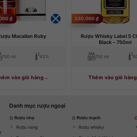
.000
₫
330.000
₫
Rượu Macallan Ruby
Rượu Whisky Label 5 Cl
Black – 750ml
700 ml
43%
750 ml
4
hêm vào giỏ hàng
Thêm vào giỏ hàng
Danh mục rượu ngoại
Rượu nhẹ
Rượu mạnh
Rượu vang
Rượu whisky
g