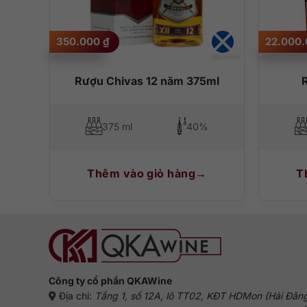
350.000
₫
22.000
Rượu Chivas 12 năm 375ml
375 ml
40%
Thêm vào giỏ hàng
T
Công ty cổ phần QKAWine
Địa chỉ:
Tầng 1, số 12A, lô TT02, KĐT HDMon (Hải Đăn