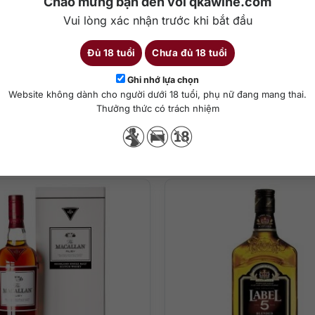
Chào mừng bạn đến với qkawine.com
Vui lòng xác nhận trước khi bắt đầu
Đủ 18 tuổi
Chưa đủ 18 tuổi
Chi tiết
Ghi nhớ lựa chọn
)
Website không dành cho người dưới 18 tuổi, phụ nữ đang mang thai.
Thưởng thức có trách nhiệm
ha chế cocktail
Sản phẩm tương tự
a rượu single malt whisky nồng độ cao với sự hòa quyện tuyệt vời củ
 vani ngọt ngào quyến rũ.
hong phú với những nốt trái cây, mật ong, bánh ngọt và kẹo bơ cứng.
, gỗ sồi và chút gia vị ngọt ngào.