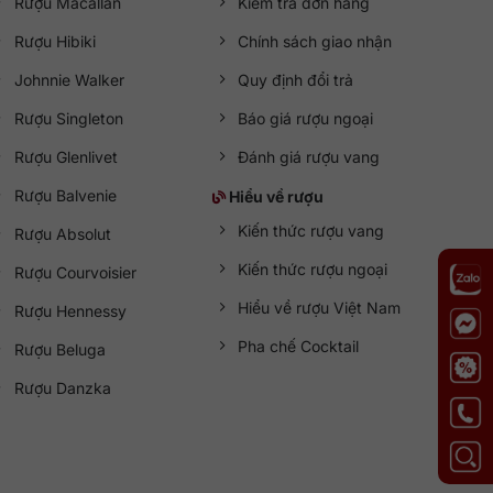
Rượu Macallan
Kiểm tra đơn hàng
Rượu Hibiki
Chính sách giao nhận
Johnnie Walker
Quy định đổi trả
Rượu Singleton
Báo giá rượu ngoại
Rượu Glenlivet
Đánh giá rượu vang
Rượu Balvenie
Hiểu về rượu
Kiến thức rượu vang
Rượu Absolut
Kiến thức rượu ngoại
Rượu Courvoisier
Hiểu về rượu Việt Nam
Rượu Hennessy
Pha chế Cocktail
Rượu Beluga
Rượu Danzka