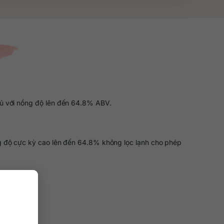
g ủ với nồng độ lên đến 64.8% ABV.
g độ cực kỳ cao lên đến 64.8% không lọc lạnh cho phép