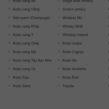
Rượu vang đỏ
Single Malt Whisky
Rượu vang trắng
Scotch whisky
Sâm panh (Champage)
Whiskey Mỹ
Rượu vang Pháp
Whisky Nhật
Rượu vang Ý
Whiskey Ireland
Rượu vang Chile
Rượu Vodka
Rượu vang Mỹ
Rượu Cognac
Rượu vang Tây Ban Nha
Rượu Gin
Rượu vang Úc
Rượu Absinthe
Rượu Soju
Rượu Rum
Rượu Sake
Tequila