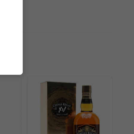
a trái cây (táo lê, mận) cùng caramel, mật ong ngọt
 Điểm xuyến gia vị cay nhẹ nồng nàn.