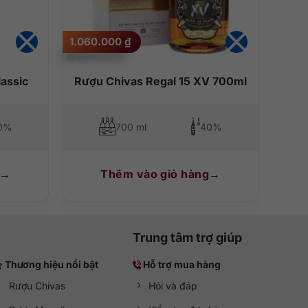
1.060.000
₫
assic
Rượu Chivas Regal 15 XV 700ml
0%
700 ml
40%
Thêm vào giỏ hàng
Trung tâm trợ giúp
Thương hiệu nổi bật
Hỗ trợ mua hàng
Rượu Chivas
Hỏi và đáp