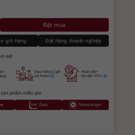
09 Cask #4806 số lượng
Đặt mua
o giỏ hàng
Đặt hàng doanh nghiệp
m kết
hẩm
Giao hàng 2 giờ
Hoàn tiền
hãng
nội thành
lên đến 111%
 sản phẩm miễn phí
ne
Zalo
Messenger