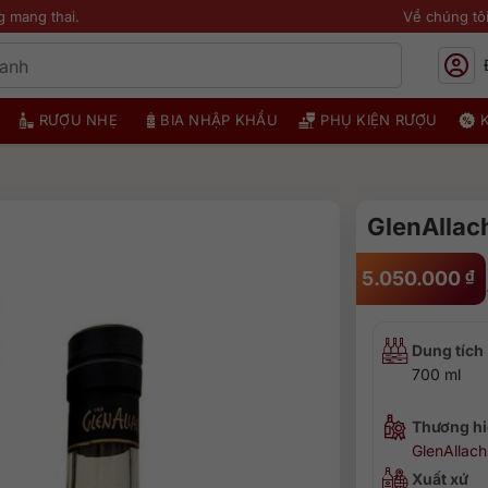
g mang thai.
Về chúng tô
RƯỢU NHẸ
BIA NHẬP KHẨU
PHỤ KIỆN RƯỢU
GlenAllac
5.050.000
₫
Dung tích
700 ml
Thương hi
GlenAllach
Xuất xứ