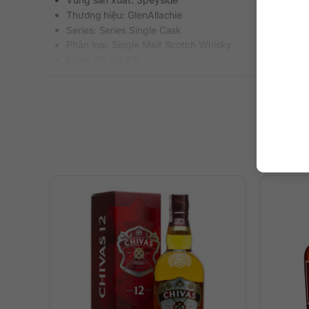
Thương hiệu: GlenAllachie
Series: Series Single Cask
Phân loại: Single Malt Scotch Whisky
Nồng độ: 64.8%
Dung tích: 700 ml
Tuổi rượu: 11 năm (vintage 2009, năm đóng chai 2021
Màu sắc: Màu hổ phách đậm sâu
Cách thưởng thức: Uống nguyên chất, thêm đá viên, p
Số lượng: 275 chai
Mô tả hương vị rượu
– Hương thơm: Trên mũi là sự phức tạp đáng kinh ngạc củ
ngào và gỗ sồi tinh tế. Hương mũi còn thoang thoảng mùi
– Hương vị: Vị rượu cực kỳ tinh tế, cân bằng, đậm đà, p
– Hậu vị: Kết thúc dài, sâu đậm với gợi ý của trái cây khô