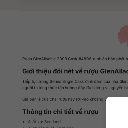
Rượu GlenAllachie 2009 Cask #4806 là phiên bản phát hàn
Giới thiệu đôi nét về rượu GlenAl
Tiếp tục trong Series Single Cask đình đám của nhà Gl
người thưởng thức tận hưởng đầy đủ hương vị nguyên bả
Giá bán lẻ của chai rượu này rơi vào khoảng 5.060.000 đ
Thông tin chi tiết về rượu
Xuất xứ: Scotland
Vùng sản xuất: Speyside