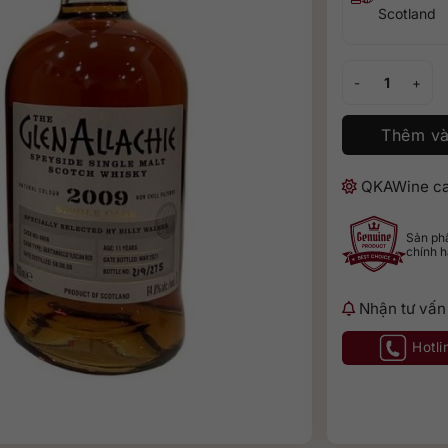
Scotland
GlenAllachie 20
Thêm và
QKAWine ca
Sản p
chính 
Nhận tư vấn
Hotli