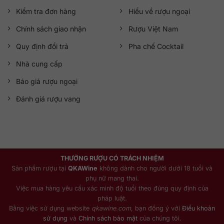
Kiểm tra đơn hàng
Hiểu về rượu ngoại
Chính sách giao nhận
Rượu Việt Nam
Quy định đổi trả
Pha chế Cocktail
Nhà cung cấp
Báo giá rượu ngoại
Đánh giá rượu vang
THƯỞNG RƯỢU CÓ TRÁCH NHIỆM
Sản phẩm rượu tại
QKAWine
không dành cho người dưới 18 tuổi và
phụ nữ mang thai.
Việc mua hàng yêu cầu xác minh độ tuổi theo đúng quy định của
pháp luật.
Bằng việc sử dụng website
qkawine.com
, bạn đồng ý với
Điều khoản
sử dụng
và
Chính sách bảo mật
của chúng tôi.