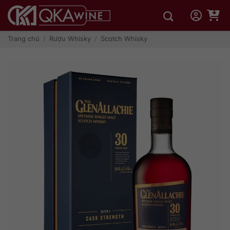
Bỏ
qua
nội
dung
Trang chủ
/
Rượu Whisky
/
Scotch Whisky