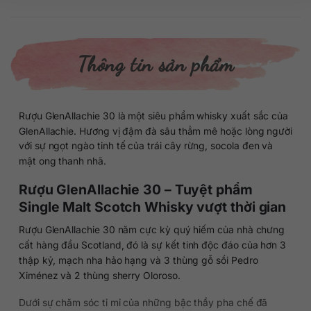
Thông tin sản phẩm
Rượu GlenAllachie 30 là một siêu phẩm whisky xuất sắc của
GlenAllachie. Hương vị đậm đà sâu thẳm mê hoặc lòng người
với sự ngọt ngào tinh tế của trái cây rừng, socola đen và
mật ong thanh nhã.
Rượu GlenAllachie 30 – Tuyệt phẩm
Single Malt Scotch Whisky vượt thời gian
Rượu GlenAllachie 30 năm cực kỳ quý hiếm của nhà chưng
cất hàng đầu Scotland, đó là sự kết tinh độc đáo của hơn 3
thập kỷ, mạch nha hảo hạng và 3 thùng gỗ sồi Pedro
Ximénez và 2 thùng sherry Oloroso.
Dưới sự chăm sóc tỉ mỉ của những bậc thầy pha chế đã