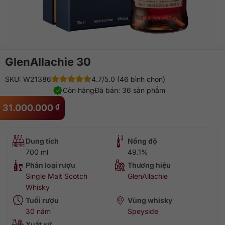
GlenAllachie 30
SKU: W21386
4.7/5.0 (46 bình chọn)
Còn hàng
Đã bán: 36 sản phẩm
31.000.000
₫
Dung tích
Nồng độ
700 ml
49.1%
Phân loại rượu
Thương hiệu
Single Malt Scotch
GlenAllachie
Whisky
Tuổi rượu
Vùng whisky
30 năm
Speyside
Xuất xứ