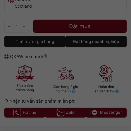
Scotland
GlenAllachie 30 số lượng
Đặt mua
Thêm vào giỏ hàng
Đặt hàng doanh nghiệp
QKAWine cam kết
Sản phẩm
Giao hàng 2 giờ
Hoàn tiền
chính hãng
nội thành
lên đến 111%
Nhận tư vấn sản phẩm miễn phí
Hotline
Zalo
Messenger