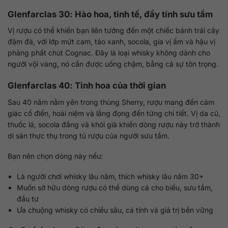
Glenfarclas 30: Hào hoa, tinh tế, đầy tính sưu tầm
Vị rượu có thể khiến bạn liên tưởng đến một chiếc bánh trái cây
đậm đà, với lớp mứt cam, táo xanh, socola, gia vị ấm và hậu vị
phảng phất chút Cognac. Đây là loại whisky không dành cho
người vội vàng, nó cần được uống chậm, bằng cả sự tôn trọng.
Glenfarclas 40: Tinh hoa của thời gian
Sau 40 năm nằm yên trong thùng Sherry, rượu mang đến cảm
giác cổ điển, hoài niệm và lắng đọng đến từng chi tiết. Vị da cũ,
thuốc lá, socola đắng và khói già khiến dòng rượu này trở thành
di sản thực thụ trong tủ rượu của người sưu tầm.
Bạn nên chọn dòng này nếu:
Là người chơi whisky lâu năm, thích whisky lâu năm 30+
Muốn sở hữu dòng rượu có thể dùng cả cho biếu, sưu tầm,
đầu tư
Ưa chuộng whisky có chiều sâu, cá tính và giá trị bền vững