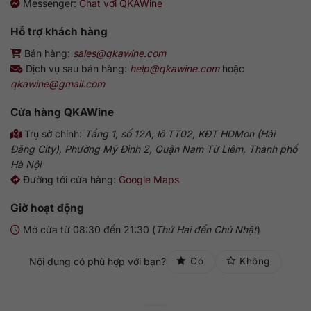
Messenger:
Chat với QKAWine
Hỗ trợ khách hàng
Bán hàng:
sales@qkawine.com
Dịch vụ sau bán hàng:
help@qkawine.com
hoặc
qkawine@gmail.com
Cửa hàng
QKAWine
Trụ sở chính:
Tầng 1, số 12A, lô TT02, KĐT HDMon (Hải
Đăng City), Phường Mỹ Đình 2, Quận Nam Từ Liêm, Thành phố
Hà Nội
Đường tới cửa hàng:
Google Maps
Giờ hoạt động
Mở cửa từ 08:30 đến 21:30 (
Thứ Hai đến Chủ Nhật
)
Nội dung có phù hợp với bạn?
Có
Không