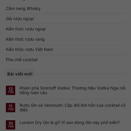
Cẩm nang Whisky
Giá rượu ngoại
Kiến thức rượu ngoại
Kiến thức rượu vang
Kiến thức rượu Việt Nam
Pha chế cocktail
Bài viết mới
Khám phá Smirnoff Vodka: Thương hiệu Vodka Nga nổi
12
tiếng toàn cầu
Th6
Không
có
Rượu Gin và Vermouth: Cặp đôi linh hồn của cocktail cổ
bình
11
luận
điển
Th6
ở
Khám
Không
phá
có
Smirnoff
London Dry Gin là gì? Vì sao dòng Gin này phổ biến?
bình
10
Vodka:
luận
Th6
Thương
ở
Không
hiệu