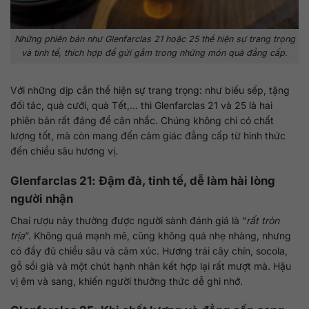
Những phiên bản như Glenfarclas 21 hoặc 25 thể hiện sự trang trọng
và tinh tế, thích hợp để gửi gắm trong những món quà đẳng cấp.
Với những dịp cần thể hiện sự trang trọng: như biếu sếp, tặng
đối tác, quà cưới, quà Tết,… thì Glenfarclas 21 và 25 là hai
phiên bản rất đáng để cân nhắc. Chúng không chỉ có chất
lượng tốt, mà còn mang đến cảm giác đẳng cấp từ hình thức
đến chiều sâu hương vị.
Glenfarclas 21: Đậm đà, tinh tế, dễ làm hài lòng
người nhận
Chai rượu này thường được người sành đánh giá là “
rất tròn
trịa
”. Không quá mạnh mẽ, cũng không quá nhẹ nhàng, nhưng
có đầy đủ chiều sâu và cảm xúc. Hương trái cây chín, socola,
gỗ sồi già và một chút hạnh nhân kết hợp lại rất mượt mà. Hậu
vị êm và sang, khiến người thưởng thức dễ ghi nhớ.