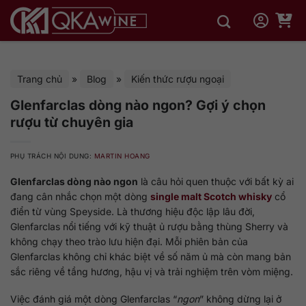
Bỏ
qua
nội
dung
Trang chủ
»
Blog
»
Kiến thức rượu ngoại
Glenfarclas dòng nào ngon? Gợi ý chọn
rượu từ chuyên gia
PHỤ TRÁCH NỘI DUNG:
MARTIN HOANG
Glenfarclas dòng nào ngon
là câu hỏi quen thuộc với bất kỳ ai
đang cân nhắc chọn một dòng
single malt Scotch whisky
cổ
điển từ vùng Speyside. Là thương hiệu độc lập lâu đời,
Glenfarclas nổi tiếng với kỹ thuật ủ rượu bằng thùng Sherry và
không chạy theo trào lưu hiện đại. Mỗi phiên bản của
Glenfarclas không chỉ khác biệt về số năm ủ mà còn mang bản
sắc riêng về tầng hương, hậu vị và trải nghiệm trên vòm miệng.
Việc đánh giá một dòng Glenfarclas “
ngon
” không dừng lại ở