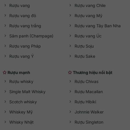
Rượu vang
Rượu vang Chile
Rượu vang đỏ
Rượu vang Mỹ
Rượu vang trắng
Rượu vang Tây Ban Nha
Sâm panh (Champage)
Rượu vang Úc
Rượu vang Pháp
Rượu Soju
Rượu vang Ý
Rượu Sake
Rượu mạnh
Thương hiệu nổi bật
Rượu whisky
Rượu Chivas
Single Malt Whisky
Rượu Macallan
Scotch whisky
Rượu Hibiki
Whiskey Mỹ
Johnnie Walker
Whisky Nhật
Rượu Singleton