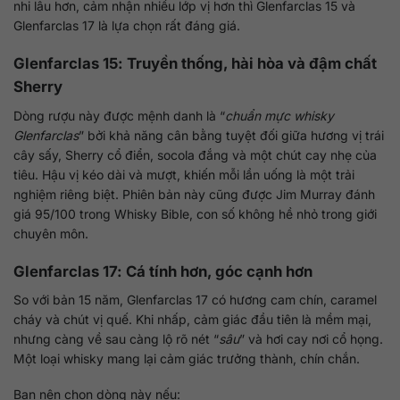
nhi lâu hơn, cảm nhận nhiều lớp vị hơn thì Glenfarclas 15 và
Glenfarclas 17 là lựa chọn rất đáng giá.
Glenfarclas 15: Truyền thống, hài hòa và đậm chất
Sherry
Dòng rượu này được mệnh danh là “
chuẩn mực whisky
Glenfarclas
” bởi khả năng cân bằng tuyệt đối giữa hương vị trái
cây sấy, Sherry cổ điển, socola đắng và một chút cay nhẹ của
tiêu. Hậu vị kéo dài và mượt, khiến mỗi lần uống là một trải
nghiệm riêng biệt. Phiên bản này cũng được Jim Murray đánh
giá 95/100 trong Whisky Bible, con số không hề nhỏ trong giới
chuyên môn.
Glenfarclas 17: Cá tính hơn, góc cạnh hơn
So với bản 15 năm, Glenfarclas 17 có hương cam chín, caramel
cháy và chút vị quế. Khi nhấp, cảm giác đầu tiên là mềm mại,
nhưng càng về sau càng lộ rõ nét “
sâu
” và hơi cay nơi cổ họng.
Một loại whisky mang lại cảm giác trưởng thành, chín chắn.
Bạn nên chọn dòng này nếu: