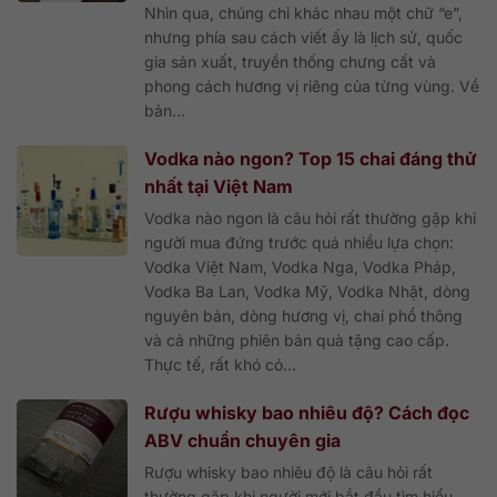
Nhìn qua, chúng chỉ khác nhau một chữ “e”,
nhưng phía sau cách viết ấy là lịch sử, quốc
gia sản xuất, truyền thống chưng cất và
phong cách hương vị riêng của từng vùng. Về
bản...
Vodka nào ngon? Top 15 chai đáng thử
nhất tại Việt Nam
Vodka nào ngon là câu hỏi rất thường gặp khi
người mua đứng trước quá nhiều lựa chọn:
Vodka Việt Nam, Vodka Nga, Vodka Pháp,
Vodka Ba Lan, Vodka Mỹ, Vodka Nhật, dòng
nguyên bản, dòng hương vị, chai phổ thông
và cả những phiên bản quà tặng cao cấp.
Thực tế, rất khó có...
Rượu whisky bao nhiêu độ? Cách đọc
ABV chuẩn chuyên gia
Rượu whisky bao nhiêu độ là câu hỏi rất
thường gặp khi người mới bắt đầu tìm hiểu