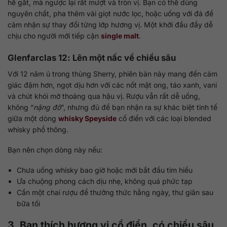
hề gắt, mà ngược lại rất mượt và tròn vị. Bạn có thể dùng
nguyên chất, pha thêm vài giọt nước lọc, hoặc uống với đá để
cảm nhận sự thay đổi từng lớp hương vị. Một khởi đầu đầy dễ
chịu cho người mới tiếp cận
single malt
.
Glenfarclas 12: Lên một nấc về chiều sâu
Với 12 năm ủ trong thùng Sherry, phiên bản này mang đến cảm
giác đậm hơn, ngọt dịu hơn với các nốt mật ong, táo xanh, vani
và chút khói mờ thoảng qua hậu vị. Rượu vẫn rất dễ uống,
không “
nặng đô
”, nhưng đủ để bạn nhận ra sự khác biệt tinh tế
giữa một dòng
whisky Speyside
cổ điển với các loại blended
whisky phổ thông.
Bạn nên chọn dòng này nếu:
Chưa uống whisky bao giờ hoặc mới bắt đầu tìm hiểu
Ưa chuộng phong cách dịu nhẹ, không quá phức tạp
Cần một chai rượu để thưởng thức hằng ngày, thư giãn sau
bữa tối
3. Bạn thích hương vị cổ điển, có chiều sâu