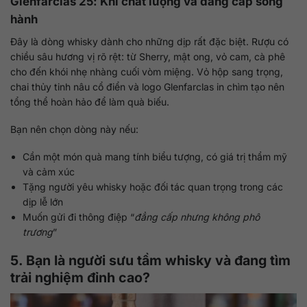
Glenfarclas 25: Khi chất lượng và đẳng cấp song
hành
Đây là dòng whisky dành cho những dịp rất đặc biệt. Rượu có
chiều sâu hương vị rõ rệt: từ Sherry, mật ong, vỏ cam, cà phê
cho đến khói nhẹ nhàng cuối vòm miệng. Vỏ hộp sang trọng,
chai thủy tinh nâu cổ điển và logo Glenfarclas in chìm tạo nên
tổng thể hoàn hảo để làm quà biếu.
Bạn nên chọn dòng này nếu:
Cần một món quà mang tính biểu tượng, có giá trị thẩm mỹ
và cảm xúc
Tặng người yêu whisky hoặc đối tác quan trọng trong các
dịp lễ lớn
Muốn gửi đi thông điệp “
đẳng cấp nhưng không phô
trương
”
5. Bạn là người sưu tầm whisky và đang tìm
trải nghiệm đỉnh cao?