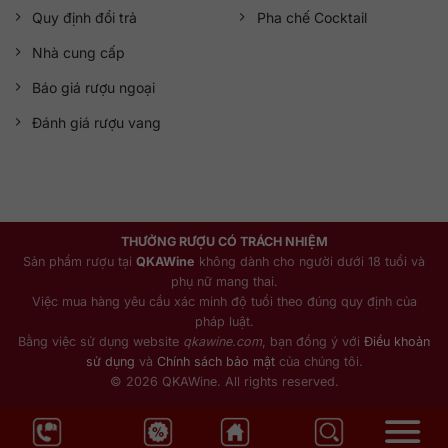
Quy định đổi trả
Pha chế Cocktail
Nhà cung cấp
Báo giá rượu ngoại
Đánh giá rượu vang
THƯỞNG RƯỢU CÓ TRÁCH NHIỆM
Sản phẩm rượu tại
QKAWine
không dành cho người dưới 18 tuổi và
phụ nữ mang thai.
Việc mua hàng yêu cầu xác minh độ tuổi theo đúng quy định của
pháp luật.
Bằng việc sử dụng website
qkawine.com
, bạn đồng ý với
Điều khoản
sử dụng
và
Chính sách bảo mật
của chúng tôi.
© 2026 QKAWine. All rights reserved.