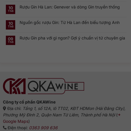
Rượu
có
Vodka
Gin
bình
Nga
Rượu Gin Hà Lan: Genever và dòng Gin truyền thống
và
luận
10
nổi
ở
Vermouth:
Th6
tiếng
Không
London
Cặp
toàn
có
Dry
đôi
cầu
bình
Gin
linh
Nguồn gốc rượu Gin: Từ Hà Lan đến biểu tượng Anh
luận
10
là
hồn
ở
gì?
của
Th6
Không
Rượu
Vì
cocktail
có
Gin
sao
cổ
bình
Hà
dòng
điển
Rượu Gin pha với gì ngon? Gợi ý chuẩn vị từ chuyên gia
luận
09
Lan:
Gin
ở
Genever
này
Th6
Không
Nguồn
và
phổ
có
gốc
dòng
biến?
bình
rượu
Gin
luận
Gin:
truyền
ở
Từ
thống
Rượu
Hà
Gin
Lan
pha
đến
với
biểu
gì
tượng
ngon?
Anh
Gợi
ý
chuẩn
vị
từ
chuyên
gia
Công ty cổ phần QKAWine
Địa chỉ:
Tầng 1, số 12A, lô TT02, KĐT HDMon (Hải Đăng City),
Phường Mỹ Đình 2, Quận Nam Từ Liêm, Thành phố Hà Nội
(
Google Maps
)
Điện thoại:
0363 909 636