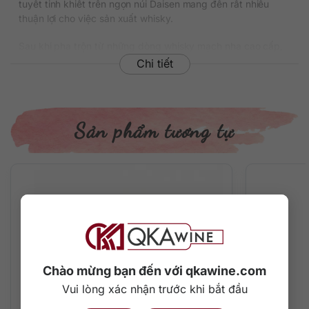
tuyết tinh khiết trên ngọn núi Daisen mang đến rất nhiều
thuận lợi cho việc sản xuất whisky.
Sau khi pha trộn từ những dòng whisky mạch nha cao cấp,
rượu sẽ được ngâm ủ rất lâu bên trong thùng bourbon cũ.
Chi tiết
Điều đó mang đến hương vị trái cây ngọt ngào và thật nhiều
gia vị phong phú cho thành phẩm.
Thông tin chi tiết về rượu
Sản phẩm tương tự
Xuất xứ: Nhật Bản
Thương hiệu: Matsui
Phân loại: Blended Japanese Whisky
Nồng độ: 40%
Dung tích: 700 ml
Màu sắc: Màu vàng hổ phách sáng
Cách thưởng thức: Uống nguyên chất, thêm đá viên, pha
chế cocktail
Chào mừng bạn đến với qkawine.com
Mô tả hương vị rượu
Vui lòng xác nhận trước khi bắt đầu
The San-In Blended là một dòng whisky pha trộn êm dịu,