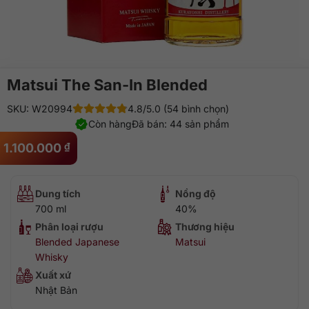
Matsui The San-In Blended
SKU: W20994
4.8/5.0 (54 bình chọn)
Còn hàng
Đã bán: 44 sản phẩm
1.100.000
₫
Dung tích
Nồng độ
700 ml
40%
Phân loại rượu
Thương hiệu
Blended Japanese
Matsui
Whisky
Xuất xứ
Nhật Bản