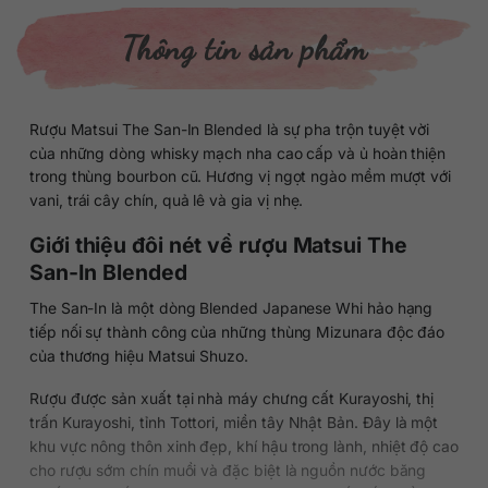
Thông tin sản phẩm
Rượu Matsui The San-In Blended là sự pha trộn tuyệt vời
của những dòng whisky mạch nha cao cấp và ủ hoàn thiện
trong thùng bourbon cũ. Hương vị ngọt ngào mềm mượt với
vani, trái cây chín, quả lê và gia vị nhẹ.
Giới thiệu đôi nét về rượu Matsui The
San-In Blended
The San-In là một dòng Blended Japanese Whi hảo hạng
tiếp nối sự thành công của những thùng Mizunara độc đáo
của thương hiệu Matsui Shuzo.
Rượu được sản xuất tại nhà máy chưng cất Kurayoshi, thị
trấn Kurayoshi, tỉnh Tottori, miền tây Nhật Bản. Đây là một
khu vực nông thôn xinh đẹp, khí hậu trong lành, nhiệt độ cao
cho rượu sớm chín muồi và đặc biệt là nguồn nước băng