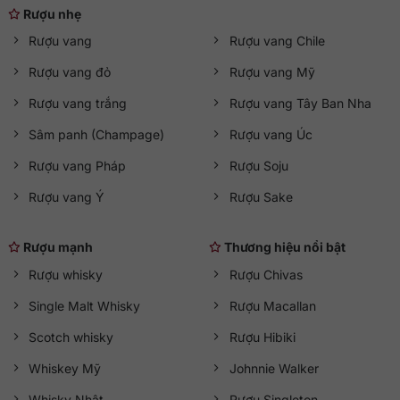
Rượu nhẹ
Rượu vang
Rượu vang Chile
Rượu vang đỏ
Rượu vang Mỹ
Rượu vang trắng
Rượu vang Tây Ban Nha
Sâm panh (Champage)
Rượu vang Úc
Rượu vang Pháp
Rượu Soju
Rượu vang Ý
Rượu Sake
Rượu mạnh
Thương hiệu nổi bật
Rượu whisky
Rượu Chivas
Single Malt Whisky
Rượu Macallan
Scotch whisky
Rượu Hibiki
Whiskey Mỹ
Johnnie Walker
Whisky Nhật
Rượu Singleton