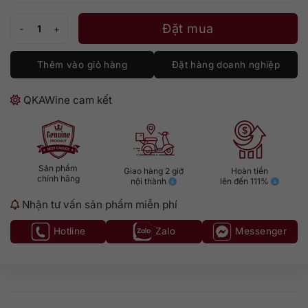
Matsui The San-In Blended số lượng
Đặt mua
Thêm vào giỏ hàng
Đặt hàng doanh nghiệp
QKAWine cam kết
Sản phẩm
Giao hàng 2 giờ
Hoàn tiền
chính hãng
nội thành
lên đến 111%
Nhận tư vấn sản phẩm miễn phí
Hotline
Zalo
Messenger