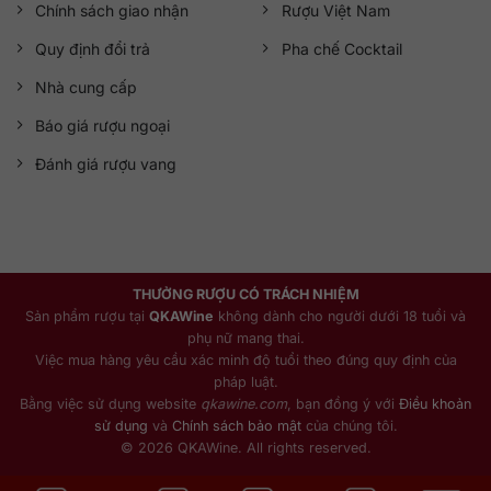
Chính sách giao nhận
Rượu Việt Nam
Quy định đổi trả
Pha chế Cocktail
Nhà cung cấp
Báo giá rượu ngoại
Đánh giá rượu vang
THƯỞNG RƯỢU CÓ TRÁCH NHIỆM
Sản phẩm rượu tại
QKAWine
không dành cho người dưới 18 tuổi và
phụ nữ mang thai.
Việc mua hàng yêu cầu xác minh độ tuổi theo đúng quy định của
pháp luật.
Bằng việc sử dụng website
qkawine.com
, bạn đồng ý với
Điều khoản
sử dụng
và
Chính sách bảo mật
của chúng tôi.
© 2026 QKAWine. All rights reserved.