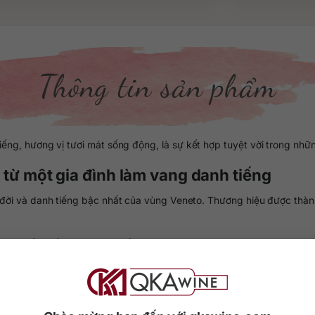
Thông tin sản phẩm
ếng, hương vị tươi mát sống động, là sự kết hợp tuyệt vời trong nhữ
từ một gia đình làm vang danh tiếng
 đời và danh tiếng bậc nhất của vùng Veneto. Thương hiệu được thàn
huy truyền thống làm vang, đồng thời áp dụng khoa học kỹ thuật tiên 
hiện môi trường, đổi mới phương pháp canh tác và gắn kết chặt chẽ vớ
lượng.