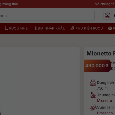
g mang thai.
Về chúng tô
RƯỢU NHẸ
BIA NHẬP KHẨU
PHỤ KIỆN RƯỢU
Mionetto 
S
490.000
₫
Đã
Dung tích
750 ml
Thương hi
Mionetto
Vùng làm
Prosecco
,