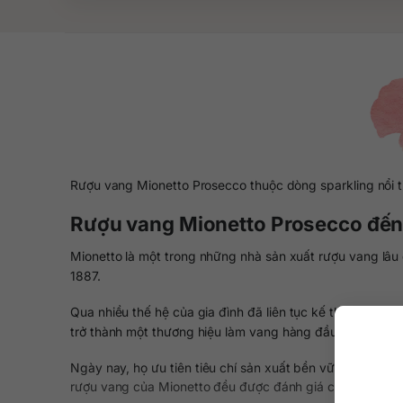
Rượu vang Mionetto Prosecco thuộc dòng sparkling nổi ti
Rượu vang Mionetto Prosecco đến 
Mionetto là một trong những nhà sản xuất rượu vang lâu
1887.
Qua nhiều thế hệ của gia đình đã liên tục kế thừa, phát 
trở thành một thương hiệu làm vang hàng đầu nước Ý.
Ngày nay, họ ưu tiên tiêu chí sản xuất bền vững, thân t
rượu vang của Mionetto đều được đánh giá cao về chất 