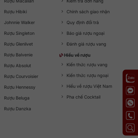
Rượu Macallan
Kiểm tra đơn hàng
Rượu Hibiki
Chính sách giao nhận
Johnnie Walker
Quy định đổi trả
Rượu Singleton
Báo giá rượu ngoại
Rượu Glenlivet
Đánh giá rượu vang
Rượu Balvenie
Hiểu về rượu
Kiến thức rượu vang
Rượu Absolut
Kiến thức rượu ngoại
Rượu Courvoisier
Hiểu về rượu Việt Nam
Rượu Hennessy
Pha chế Cocktail
Rượu Beluga
Rượu Danzka