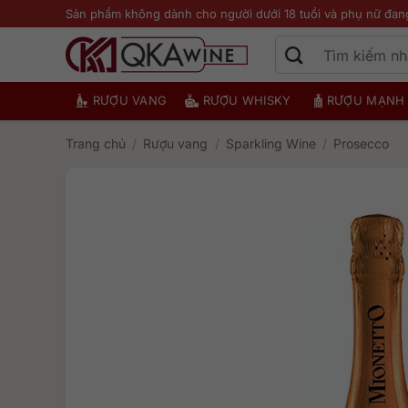
Bỏ
Sản phẩm không dành cho người dưới 18 tuổi và phụ nữ đan
qua
nội
dung
RƯỢU VANG
RƯỢU WHISKY
RƯỢU MẠNH
Trang chủ
/
Rượu vang
/
Sparkling Wine
/
Prosecco