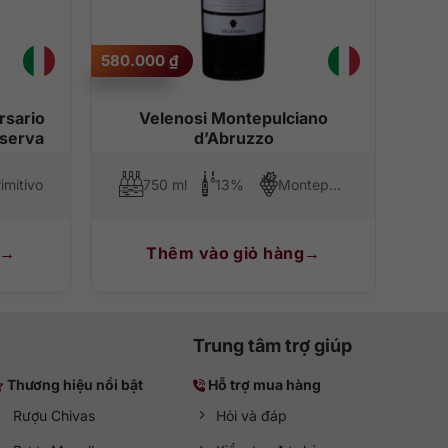
 nhập khẩu chính hãng từ những quốc gia nổi tiếng như
580.000
₫
rsario
Velenosi Montepulciano
iserva
d’Abruzzo
imitivo
750 ml
13%
Montepulciano
Thêm vào giỏ hàng
Trung tâm trợ giúp
Thương hiệu nổi bật
Hỗ trợ mua hàng
Rượu Chivas
Hỏi và đáp