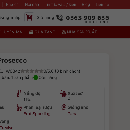
i
Báo chí
Hỏi đáp
Tin tức và sự kiện
Blog
Liên hệ
0363 909 636
Đăng nhập
Giỏ hàng
KHUYẾN MÃI
QUÀ TẶNG
NHÀ SẢN XUẤT
Prosecco
KU: W6842
0/5.0 (0 bình chọn)
 bán: 1 sản phẩm
Còn hàng
Nồng độ
Xuất xứ
11%
Ý
ệu
Phân loại rượu
Giống nho
Brut Sparkling
Glera
 vang
Treviso
,