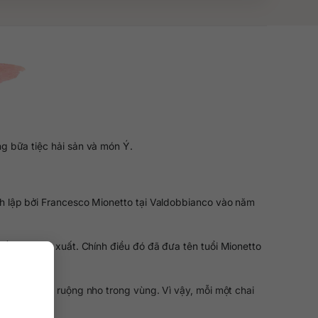
ng bữa tiệc hải sản và món Ý.
h lập bởi Francesco Mionetto tại Valdobbianco vào năm
tiến vào sản xuất. Chính điều đó đã đưa tên tuổi Mionetto
i những chủ ruộng nho trong vùng. Vì vậy, mỗi một chai