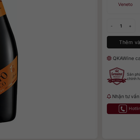
Veneto
Mionetto Prosec
Thêm và
QKAWine ca
Sản p
chính 
Nhận tư vấn
Hotli