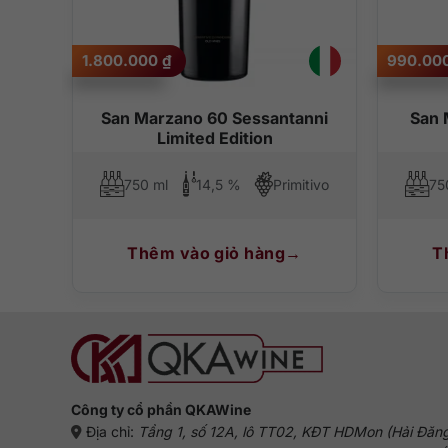
Hãy cùng QKAWine trải nghiệm những dòng rượu vang chấ
Pháp, Ý, Tây Ban Nha, Úc, Mỹ, Chile,… sẽ làm hài lòng t
1.800.000
₫
990.00
cana
San Marzano 60 Sessantanni
San 
Limited Edition
Cabernet Sauvignon, Merlot, Sangiovese, Syrah (Shiraz)
750 ml
14,5 %
Primitivo
75
Thêm vào giỏ hàng
T
Công ty cổ phần QKAWine
Địa chỉ:
Tầng 1, số 12A, lô TT02, KĐT HDMon (Hải Đăn