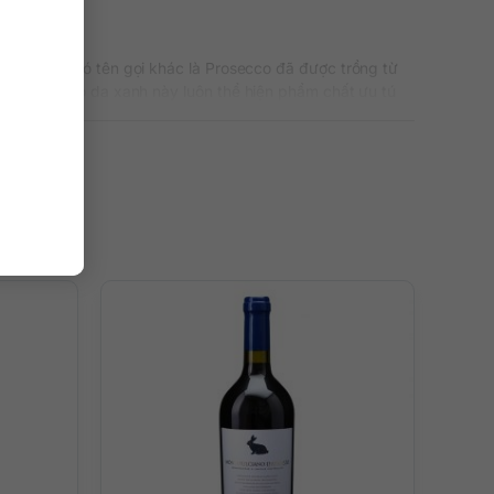
 này còn có tên gọi khác là Prosecco đã được trồng từ
o, giống nho da xanh này luôn thể hiện phẩm chất ưu tú
 trung tính. Mùa hè được thưởng thức một ly vang sủi từ
0% từ giống nho Glera nổi tiếng. Vang thể hiện rõ nét
 quả đào trắng hiện diện rõ nét trên khoang mũi cho đến
ông mịn lăn tăn, vị rượu tươi mát sống động sẽ làm bùng
trẻ. Bạn có thể dùng nó như một loại rượu khai vị hoặc
ởng thức ở nhiệt độ 8 – 10 độ C.