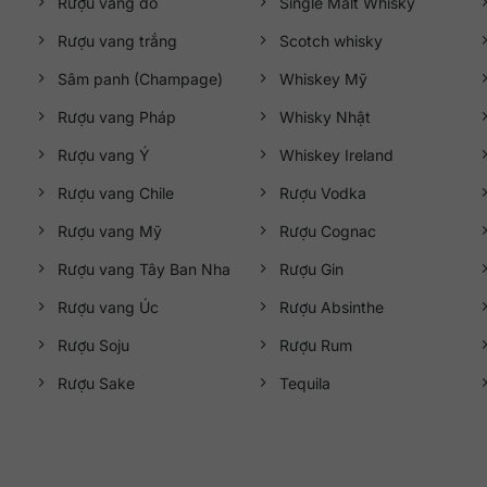
Rượu vang đỏ
Single Malt Whisky
Rượu vang trắng
Scotch whisky
Sâm panh (Champage)
Whiskey Mỹ
Rượu vang Pháp
Whisky Nhật
Rượu vang Ý
Whiskey Ireland
Rượu vang Chile
Rượu Vodka
Rượu vang Mỹ
Rượu Cognac
Rượu vang Tây Ban Nha
Rượu Gin
Rượu vang Úc
Rượu Absinthe
Rượu Soju
Rượu Rum
Rượu Sake
Tequila