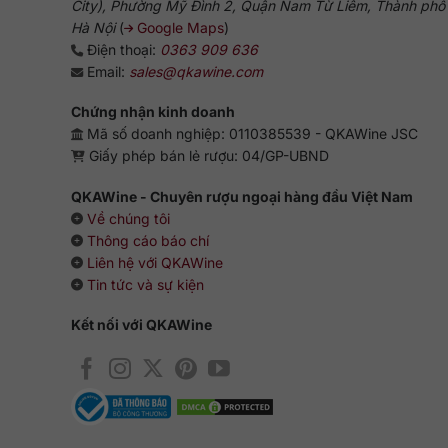
City), Phường Mỹ Đình 2, Quận Nam Từ Liêm, Thành phố
Hà Nội
(
Google Maps
)
Điện thoại:
0363 909 636
Email:
sales@qkawine.com
Chứng nhận kinh doanh
Mã số doanh nghiệp: 0110385539 - QKAWine JSC
Giấy phép bán lẻ rượu: 04/GP-UBND
QKAWine - Chuyên rượu ngoại hàng đầu Việt Nam
Về chúng tôi
Thông cáo báo chí
Liên hệ với QKAWine
Tin tức và sự kiện
Kết nối với QKAWine