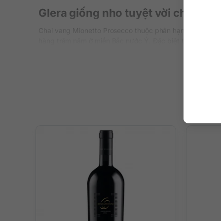
Glera giống nho tuyệt vời cho dòn
Chai vang Mionetto Prosecco thuộc phân hạng DOC được l
hàng trăm năm ở miền Bắc nước Ý. Đặc biệt trong điều ki
để sản xuất nên những dòng vang frizzante (có ga) hoặc
Nho Glera mang đến cho những dòng vang sủi hương thơm 
nho Glera có thể nói là một trải nghiệm tuyệt vời.
Hương vị đặc trưng của thổ nhưỡ
Thật khó để ai đó cưỡng lại sức hấp dẫn của một chai va
đặc trưng phong vị thổ nhưỡng vùng Veneto. Vị ngọt dịu
vòm miệng. Chất rượu mềm mại, vị chua ngọt hài hòa, lu
nổ mọi bữa tiệc của bạn.
Hướng dẫn thưởng thức Mionetto 
Đây sẽ là chai vang tuyệt vời dành cho những bữa tiệc hè
kết hợp với món ăn nhẹ, salad cá ngừ, hải sản có vỏ, thị