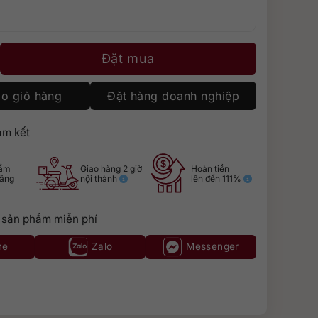
co số lượng
Đặt mua
o giỏ hàng
Đặt hàng doanh nghiệp
m kết
hẩm
Giao hàng 2 giờ
Hoàn tiền
hãng
nội thành
lên đến 111%
 sản phẩm miễn phí
ne
Zalo
Messenger