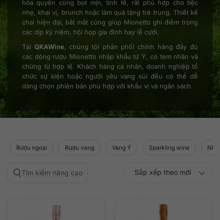
hòa quyện cùng bọt mịn, tinh tế, rất phù hợp cho tiệc
nhẹ, khai vị, brunch hoặc làm quà tặng trẻ trung. Thiết kế
chai hiện đại, bắt mắt cũng giúp Mionetto ghi điểm trong
các dịp kỷ niệm, hội họp gia đình hay lễ cưới.
Tại
QKAWine
, chúng tôi phân phối chính hãng đầy đủ
các dòng rượu Mionetto nhập khẩu từ Ý, có tem nhãn và
chứng từ hợp lệ. Khách hàng cá nhân, doanh nghiệp tổ
chức sự kiện hoặc người yêu vang sủi đều có thể dễ
dàng chọn phiên bản phù hợp với khẩu vị và ngân sách.
Rượu ngoại
Rượu vang
Vang Ý
Sparkling wine
Nho 
Sắp xếp theo mới
Tìm kiếm nâng cao
Sắp xếp theo
Sắp xếp theo mức
nhất
Sắp xếp theo giá:
Sắp xếp theo giá:
độ phổ biến
thấp đến cao
cao đến thấp