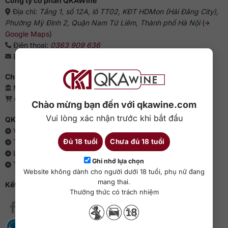
Công ty cổ phần QKAWine
Địa chỉ:
Tầng 1, số 12A, lô TT02, KĐT HDMon (Hải Đăng City),
Phường Mỹ Đình 2, Quận Nam Từ Liêm, Thành phố Hà Nội
(
Google Maps
)
Điện thoại:
0363 909 636
Email:
sales@qkawine.com
Chứng nhận kinh doanh
Mã số doanh nghiệp: 0110385539 - QKAWine JSC
Giấy phép bán lẻ rượu: 04/GP-UBND
Chào mừng bạn đến với qkawine.com
Vui lòng xác nhận trước khi bắt đầu
QKAWine - Chuyên rượu ngoại hàng đầu Việt Nam
Về chúng tôi
Đủ 18 tuổi
Chưa đủ 18 tuổi
Thông cáo báo chí
Liên hệ với QKAWine
Ghi nhớ lựa chọn
Tin tức và sự kiện
Website không dành cho người dưới 18 tuổi, phụ nữ đang
mang thai.
Kết nối với QKAWine
Thưởng thức có trách nhiệm