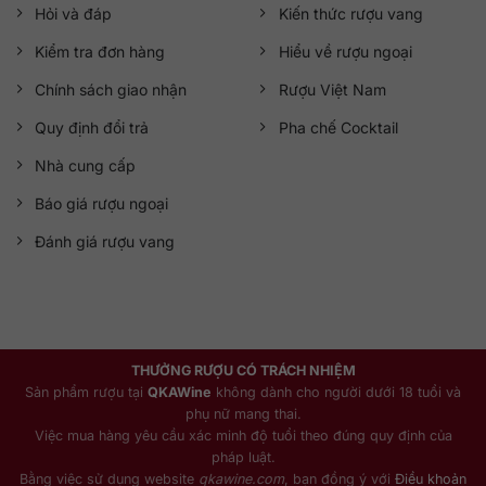
Hỏi và đáp
Kiến thức rượu vang
Kiểm tra đơn hàng
Hiểu về rượu ngoại
Chính sách giao nhận
Rượu Việt Nam
Quy định đổi trả
Pha chế Cocktail
Nhà cung cấp
Báo giá rượu ngoại
Đánh giá rượu vang
THƯỞNG RƯỢU CÓ TRÁCH NHIỆM
Sản phẩm rượu tại
QKAWine
không dành cho người dưới 18 tuổi và
phụ nữ mang thai.
Việc mua hàng yêu cầu xác minh độ tuổi theo đúng quy định của
pháp luật.
Bằng việc sử dụng website
qkawine.com
, bạn đồng ý với
Điều khoản