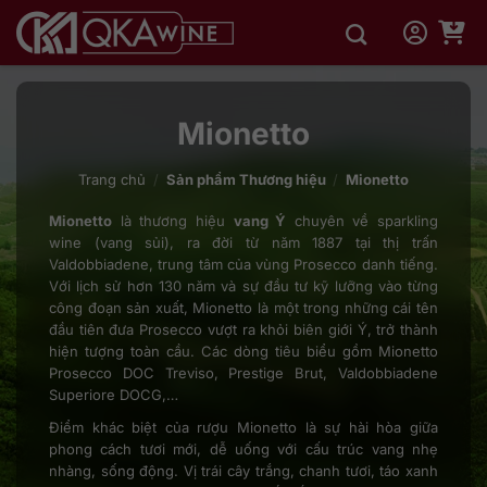
Bỏ
qua
nội
dung
Mionetto
Trang chủ
/
Sản phẩm Thương hiệu
/
Mionetto
Mionetto
là thương hiệu
vang Ý
chuyên về sparkling
wine (vang sủi), ra đời từ năm 1887 tại thị trấn
Valdobbiadene, trung tâm của vùng Prosecco danh tiếng.
Với lịch sử hơn 130 năm và sự đầu tư kỹ lưỡng vào từng
công đoạn sản xuất, Mionetto là một trong những cái tên
đầu tiên đưa Prosecco vượt ra khỏi biên giới Ý, trở thành
hiện tượng toàn cầu. Các dòng tiêu biểu gồm Mionetto
Prosecco DOC Treviso, Prestige Brut, Valdobbiadene
Superiore DOCG,…
Điểm khác biệt của rượu Mionetto là sự hài hòa giữa
phong cách tươi mới, dễ uống với cấu trúc vang nhẹ
nhàng, sống động. Vị trái cây trắng, chanh tươi, táo xanh