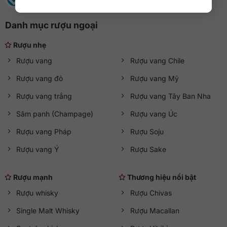
Danh mục rượu ngoại
Rượu nhẹ
Rượu vang
Rượu vang Chile
Rượu vang đỏ
Rượu vang Mỹ
Rượu vang trắng
Rượu vang Tây Ban Nha
Sâm panh (Champage)
Rượu vang Úc
Rượu vang Pháp
Rượu Soju
Rượu vang Ý
Rượu Sake
Rượu mạnh
Thương hiệu nổi bật
Rượu whisky
Rượu Chivas
Single Malt Whisky
Rượu Macallan