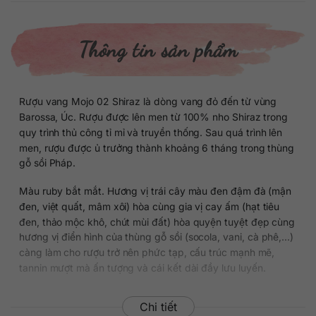
Thông tin sản phẩm
Rượu vang Mojo 02 Shiraz là dòng vang đỏ đến từ vùng
Barossa, Úc. Rượu được lên men từ 100% nho Shiraz trong
quy trình thủ công tỉ mỉ và truyền thống. Sau quá trình lên
men, rượu được ủ trưởng thành khoảng 6 tháng trong thùng
gỗ sồi Pháp.
Màu ruby bắt mắt. Hương vị trái cây màu đen đậm đà (mận
đen, việt quất, mâm xôi) hòa cùng gia vị cay ấm (hạt tiêu
đen, thảo mộc khô, chút mùi đất) hòa quyện tuyệt đẹp cùng
hương vị điển hình của thùng gỗ sồi (socola, vani, cà phê,…)
càng làm cho rượu trở nên phức tạp, cấu trúc mạnh mẽ,
tannin mượt mà ấn tượng và cái kết dài đầy lưu luyến.
Chi tiết