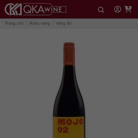
Bỏ
qua
nội
dung
Trang chủ
/
Rượu vang
/
Vang đỏ