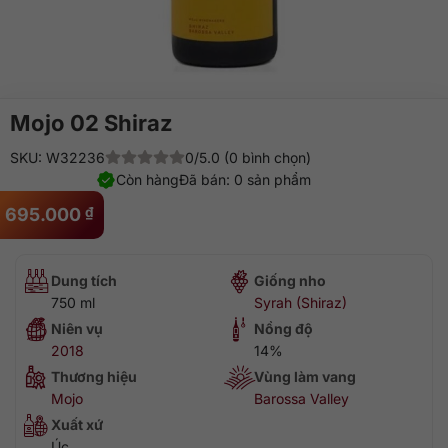
Mojo 02 Shiraz
SKU: W32236
0/5.0 (0 bình chọn)
Còn hàng
Đã bán: 0 sản phẩm
695.000
₫
Dung tích
Giống nho
750 ml
Syrah (Shiraz)
Niên vụ
Nồng độ
2018
14%
Thương hiệu
Vùng làm vang
Mojo
Barossa Valley
Xuất xứ
Úc