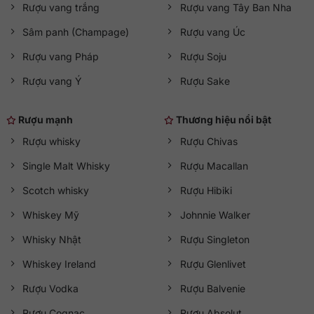
Rượu vang trắng
Rượu vang Tây Ban Nha
Sâm panh (Champage)
Rượu vang Úc
Rượu vang Pháp
Rượu Soju
Rượu vang Ý
Rượu Sake
Rượu mạnh
Thương hiệu nổi bật
Rượu whisky
Rượu Chivas
Single Malt Whisky
Rượu Macallan
Scotch whisky
Rượu Hibiki
Whiskey Mỹ
Johnnie Walker
Whisky Nhật
Rượu Singleton
Whiskey Ireland
Rượu Glenlivet
Rượu Vodka
Rượu Balvenie
Rượu Cognac
Rượu Absolut