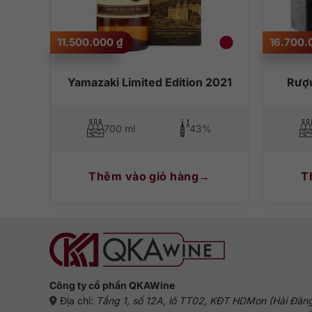
11.500.000
₫
16.700
Yamazaki Limited Edition 2021
Rượu
700 ml
43%
Thêm vào giỏ hàng
T
Công ty cổ phần QKAWine
Địa chỉ:
Tầng 1, số 12A, lô TT02, KĐT HDMon (Hải Đăn