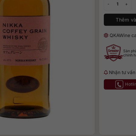
Nikka Coffey Gra
Thêm và
QKAWine ca
Sản p
chính 
Nhận tư vấn
Hotli