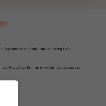
tế tạo nên dư vị dễ chịu sau khi thưởng thức.
., Ltd. Rượu được lên men từ nguồn ngũ cốc cao cấp