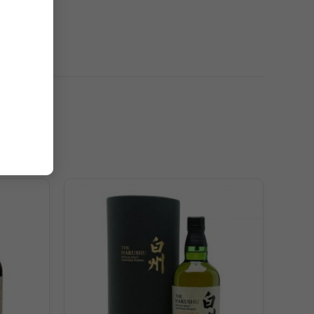
ơng vị càng thêm cân bằng bởi sự góp mặt của gỗ sồi và
.