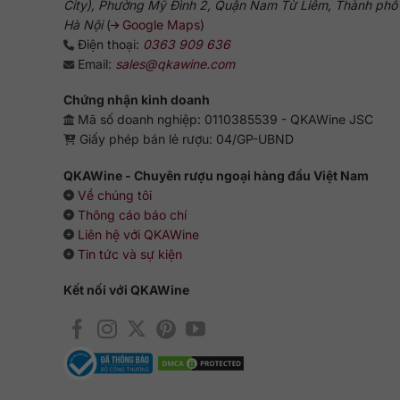
City), Phường Mỹ Đình 2, Quận Nam Từ Liêm, Thành phố
Hà Nội
(
Google Maps
)
Điện thoại:
0363 909 636
Email:
sales@qkawine.com
Chứng nhận kinh doanh
Mã số doanh nghiệp: 0110385539 - QKAWine JSC
Giấy phép bán lẻ rượu: 04/GP-UBND
QKAWine - Chuyên rượu ngoại hàng đầu Việt Nam
Về chúng tôi
Thông cáo báo chí
Liên hệ với QKAWine
Tin tức và sự kiện
Kết nối với QKAWine