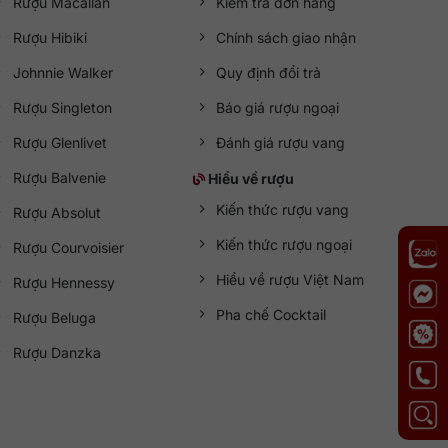
Rượu Macallan
Kiểm tra đơn hàng
Rượu Hibiki
Chính sách giao nhận
Johnnie Walker
Quy định đổi trả
Rượu Singleton
Báo giá rượu ngoại
Rượu Glenlivet
Đánh giá rượu vang
Rượu Balvenie
Hiểu về rượu
Kiến thức rượu vang
Rượu Absolut
Kiến thức rượu ngoại
Rượu Courvoisier
Hiểu về rượu Việt Nam
Rượu Hennessy
Pha chế Cocktail
Rượu Beluga
Rượu Danzka