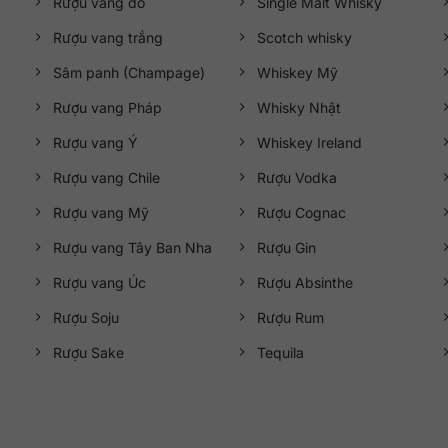
Rượu vang đỏ
Single Malt Whisky
Rượu vang trắng
Scotch whisky
Sâm panh (Champage)
Whiskey Mỹ
Rượu vang Pháp
Whisky Nhật
Rượu vang Ý
Whiskey Ireland
Rượu vang Chile
Rượu Vodka
Rượu vang Mỹ
Rượu Cognac
Rượu vang Tây Ban Nha
Rượu Gin
Rượu vang Úc
Rượu Absinthe
Rượu Soju
Rượu Rum
Rượu Sake
Tequila