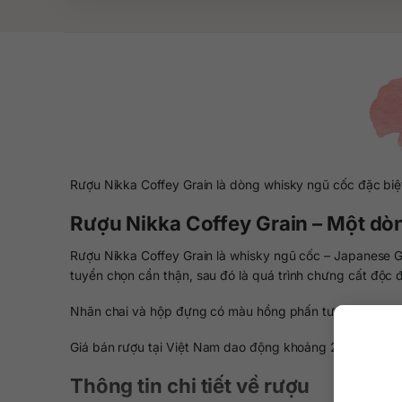
Rượu Nikka Coffey Grain là dòng whisky ngũ cốc đặc biệt
Rượu Nikka Coffey Grain – Một dò
Rượu Nikka Coffey Grain là whisky ngũ cốc – Japanese G
tuyển chọn cẩn thận, sau đó là quá trình chưng cất độc 
Nhãn chai và hộp đựng có màu hồng phấn tượng trưng c
Giá bán rượu tại Việt Nam dao động khoảng 2.450.000 đ
Thông tin chi tiết về rượu