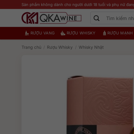
Bỏ
Sản phẩm không dành cho người dưới 18 tuổi và phụ nữ đan
qua
nội
dung
RƯỢU VANG
RƯỢU WHISKY
RƯỢU MẠNH
Trang chủ
/
Rượu Whisky
/
Whisky Nhật