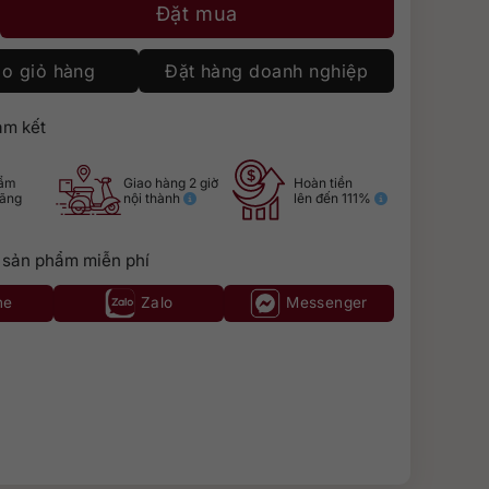
in số lượng
Đặt mua
o giỏ hàng
Đặt hàng doanh nghiệp
m kết
hẩm
Giao hàng 2 giờ
Hoàn tiền
hãng
nội thành
lên đến 111%
 sản phẩm miễn phí
ne
Zalo
Messenger