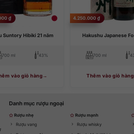
.000
₫
4.250.000
₫
 Suntory Hibiki 21 năm
Hakushu Japanese Fo
700 ml
43%
700 ml
4
hêm vào giỏ hàng
Thêm vào giỏ hàng
Danh mục rượu ngoại
Rượu nhẹ
Rượu mạnh
Rượu vang
Rượu whisky
g