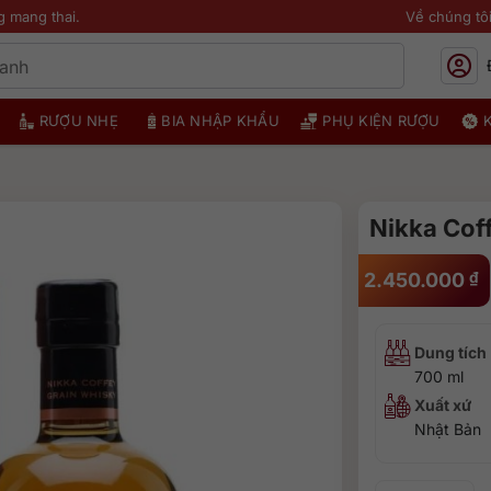
g mang thai.
Về chúng tô
RƯỢU NHẸ
BIA NHẬP KHẨU
PHỤ KIỆN RƯỢU
Nikka Cof
2.450.000
₫
Dung tích
700 ml
Xuất xứ
Nhật Bản