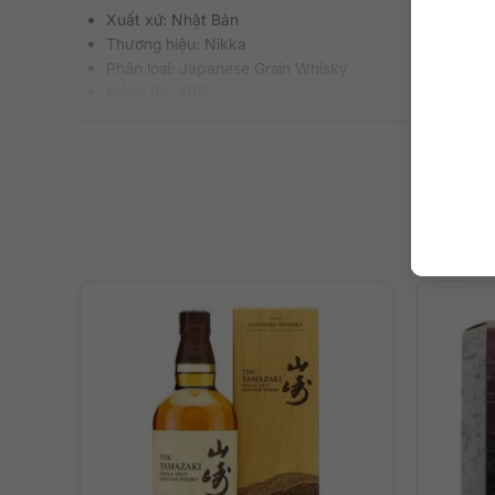
Xuất xứ: Nhật Bản
Thương hiệu: Nikka
Phân loại: Japanese Grain Whisky
Nồng độ: 40%
Dung tích: 700 ml
Màu sắc: Màu vàng sáng
Cách thưởng thức: Uống nguyên chất, thêm đá viên, p
Mô tả hương vị rượu
– Hương thơm: Mùi thơm phong phú trên mũi với táo, lê, ng
– Hương vị: Vị rượu mềm mại và ngọt ngào với hương vị ng
gia vị cay từ thùng ủ.
– Hậu vị: Kết thúc dài và ngọt với dư vị caramel, mật on