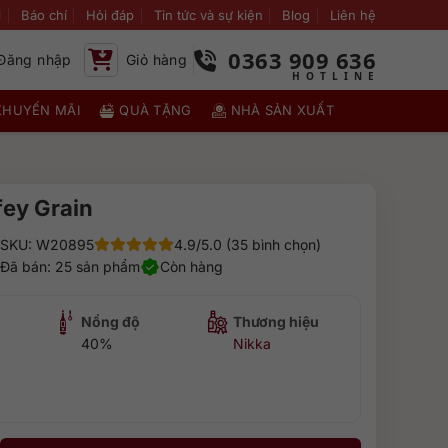
i
Báo chí
Hỏi đáp
Tin tức và sự kiện
Blog
Liên hệ
0363 909 636
Đăng nhập
Giỏ hàng
KHUYẾN MÃI
QUÀ TẶNG
NHÀ SẢN XUẤT
fey Grain
SKU: W20895
4.9/5.0 (35 bình chọn)
Đã bán: 25 sản phẩm
Còn hàng
Nồng độ
Thương hiệu
40%
Nikka