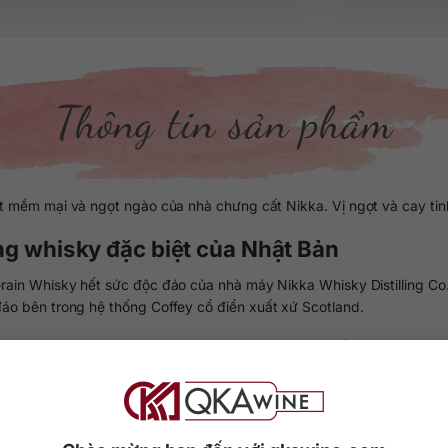
Thông tin sản phẩm
 mềm mại và ngọt ngào của nhà chưng cất Nikka. Vị ngọt và cay tinh 
ng whisky đặc biệt của Nhật Bản
rain Whisky hết sức độc đáo của nhà máy Nikka Whisky Distilling Co
đáo bên trong hệ thống Coffey cổ điển xuất xứ Scotland.
ho sự nhẹ nhàng và tươi mới của dòng whisky ngũ cốc này.
ồng/chai 700ml, tùy địa chỉ cung ứng và thời điểm mua sắm.