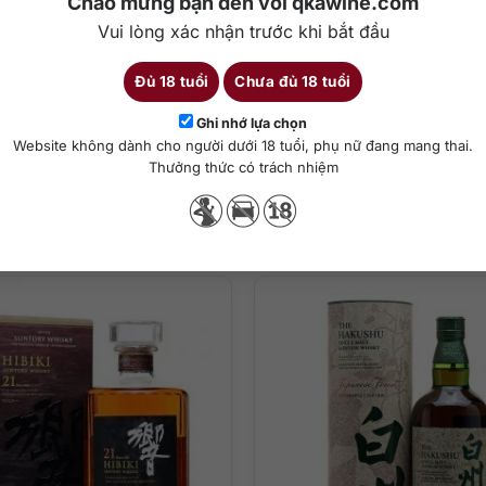
Chào mừng bạn đến với qkawine.com
Vui lòng xác nhận trước khi bắt đầu
Đủ 18 tuổi
Chưa đủ 18 tuổi
Chi tiết
Ghi nhớ lựa chọn
Website không dành cho người dưới 18 tuổi, phụ nữ đang mang thai.
ha chế cocktail
Thưởng thức có trách nhiệm
Sản phẩm tương tự
ô nướng, vanilla, một chút gỗ sồi và gia vị cay.
ô tươi nổi bật, vanilla, caramel và một ít trái cây như táo, xoài. Hư
g và gỗ sồi. Hương vị ngọt & cay tạo nên cái kết cực kỳ ấm áp dễ chịu