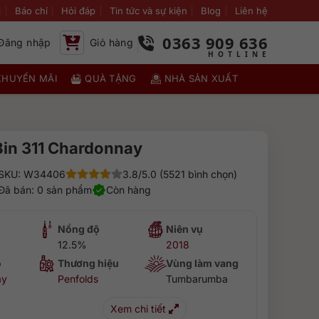
i
Báo chí
Hỏi đáp
Tin tức và sự kiện
Blog
Liên hệ
0363 909 636
Đăng nhập
Giỏ hàng
KHUYẾN MÃI
QUÀ TẶNG
NHÀ SẢN XUẤT
Bin 311 Chardonnay
SKU: W34406
3.8/5.0 (5521 bình chọn)
Đã bán: 0 sản phẩm
Còn hàng
Nồng độ
Niên vụ
12.5%
2018
o
Thương hiệu
Vùng làm vang
ay
Penfolds
Tumbarumba
Xem chi tiết