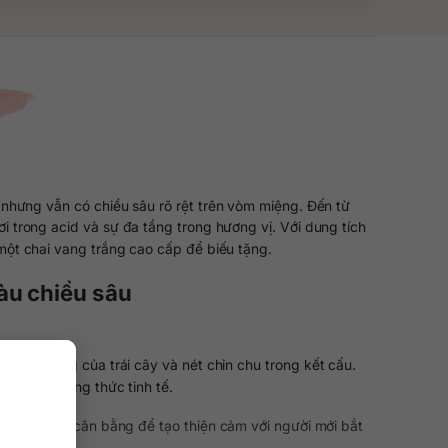
nhưng vẫn có chiều sâu rõ rệt trên vòm miệng. Đến từ
i trong acid và sự đa tầng trong hương vị. Với dung tích
ột chai vang trắng cao cấp để biếu tặng.
iàu chiều sâu
 sống động của trái cây và nét chỉn chu trong kết cấu.
 có gu thưởng thức tinh tế.
hời vẫn đủ cân bằng để tạo thiện cảm với người mới bắt