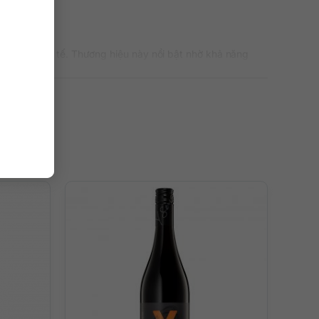
ẳng cấp quốc tế. Thương hiệu này nổi bật nhờ khả năng
h giá cao.
 trái cây, vừa tạo chiều sâu nhờ cấu trúc cân bằng và
ng hiệu hàng đầu.
h đó là một lớp hương khoáng tinh tế, gợi nhớ đến không
thanh lịch ngay khi rót ra ly.
ởi acid tươi mọng, giúp vị rượu trở nên sinh động và
 là kiểu Chardonnay vừa tươi sáng, vừa có độ sâu, thích
t heo áp chảo, gà nướng thảo mộc, cá hồi áp chảo, cá
m nướng, pasta sốt kem hoặc salad có phô mai mềm
.