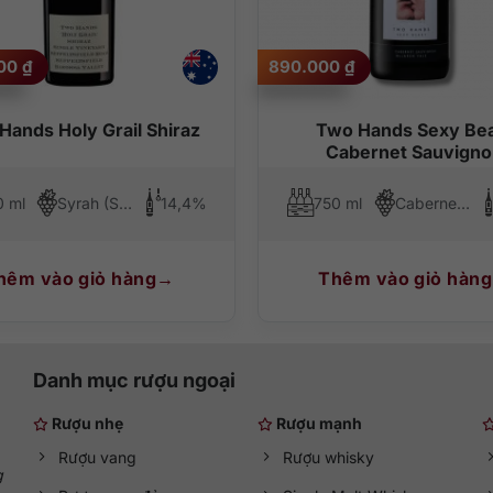
m sạch vị giác, đồng thời tôn lên độ ngọt tự nhiên và kết cấu mềm của
000
₫
890.000
₫
ardonnay tại
QKAWine
?
Hands Holy Grail Shiraz
Two Hands Sexy Be
người đang tìm một chai rượu vang trắng Úc chính hãng có chất lượng
Cabernet Sauvign
iếp khách hoặc làm quà tặng sang trọng.
0 ml
Syrah (Shiraz)
14,4%
750 ml
Cabernet Sauvignon
hardonnay cùng nhiều dòng
vang nhập khẩu chính hãng
khác với thô
àu giá trị thưởng thức,
QKAWine
là điểm đến đáng tin cậy để bắt đầ
hêm vào giỏ hàng
Thêm vào giỏ hàng
Danh mục rượu ngoại
Rượu nhẹ
Rượu mạnh
Rượu vang
Rượu whisky
g