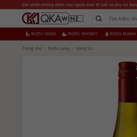
Bỏ
Sản phẩm không dành cho người dưới 18 tuổi và phụ nữ đan
qua
nội
dung
RƯỢU VANG
RƯỢU WHISKY
RƯỢU MẠNH
Trang chủ
/
Rượu vang
/
Vang Úc