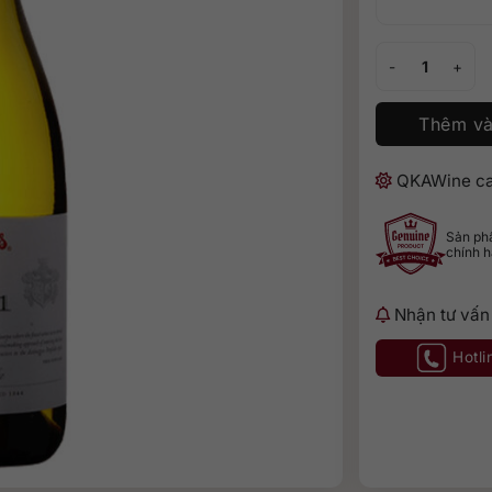
Penfolds Bin 31
Thêm và
QKAWine ca
Sản p
chính 
Nhận tư vấn
Hotli