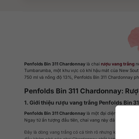
Penfolds Bin 311 Chardonnay
là chai
rượu vang trắng
nổ
Tumbarumba, một khu vực có khí hậu mát của New South Wa
750 ml và nồng độ 13%, Penfolds Bin 311 Chardonnay phù
Penfolds Bin 311 Chardonnay: Rượu
1. Giới thiệu rượu vang trắng Penfolds Bin 
Penfolds Bin 311 Chardonnay
là một đại diện tiêu biểu 
Ngay từ ấn tượng đầu tiên, chai vang này đã cho thấy sự 
Đây là dòng vang trắng có cá tính rõ nhưng không quá n
đầu khám phá các chai Chardonnay chất lượng cao.