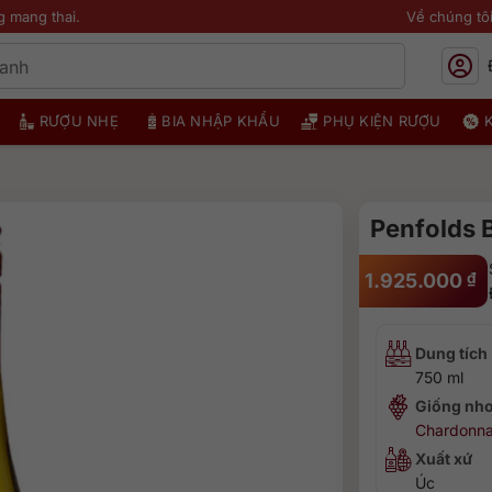
g mang thai.
Về chúng tô
RƯỢU NHẸ
BIA NHẬP KHẨU
PHỤ KIỆN RƯỢU
Penfolds 
1.925.000
₫
Dung tích
750 ml
Giống nh
Chardonn
Xuất xứ
Úc