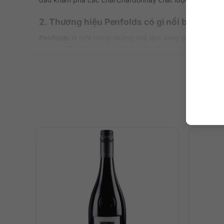
2. Thương hiệu Penfolds có gì nổi bật?
Penfolds
là một trong những nhà làm vang danh tiếng nhấ
tạo ra nhiều dòng vang có bản sắc riêng, từ những chai 
Với Bin 311 Chardonnay, Penfolds tiếp tục thể hiện năng 
cảm giác miệng giàu sức sống. Đây là một lựa chọn đán
3. Tasting notes của Penfolds Bin 311 Char
Penfolds Bin 311 Chardonnay mở ra với hương thơm mạ
khí biển trong lành, mang lại cảm giác rất sạch và hiện 
Trên vòm miệng, rượu bộc lộ nhiều lớp trái cây phức hợp 
cuốn hút. Ở trung vị, cảm giác mật ong kem xuất hiện nh
hợp cho người tìm kiếm một chai vang trắng có độ chính 
4. Penfolds Bin 311 Chardonnay kết hợp mó
Chai vang này kết hợp tốt với nhiều món ăn có độ béo 
ngừ nướng nhẹ hoặc các món hải sản sốt bơ chanh
. Vớ