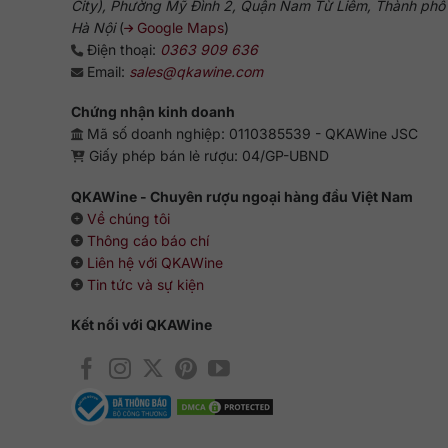
City), Phường Mỹ Đình 2, Quận Nam Từ Liêm, Thành phố
Dịch vụ sau bán hàng:
help@qkawine.com
hoặc
qkaw
Hà Nội
(
Google Maps
)
Điện thoại:
0363 909 636
Cửa hàng
QKAWine
Email:
sales@qkawine.com
Trụ sở chính:
Tầng 1, số 12A, lô TT02, KĐT HDMon (H
Đường tới cửa hàng:
Google Maps
Chứng nhận kinh doanh
Mã số doanh nghiệp: 0110385539 - QKAWine JSC
Giờ hoạt động
Giấy phép bán lẻ rượu: 04/GP-UBND
Mở cửa từ 08:30 đến 21:30 (
Thứ Hai đến Chủ Nhật
)
QKAWine - Chuyên rượu ngoại hàng đầu Việt Nam
Về chúng tôi
Thông cáo báo chí
Liên hệ với QKAWine
Tin tức và sự kiện
Kết nối với QKAWine