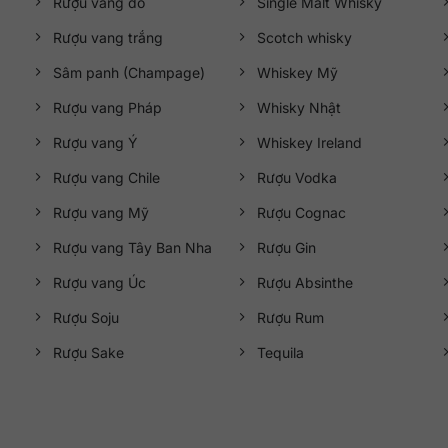
Rượu vang đỏ
Single Malt Whisky
ine@gmail.com
Rượu vang trắng
Scotch whisky
Sâm panh (Champage)
Whiskey Mỹ
ải Đăng City), Phường Mỹ Đình 2, Quận Nam Từ Liêm, Thành phố Hà 
Rượu vang Pháp
Whisky Nhật
Rượu vang Ý
Whiskey Ireland
Rượu vang Chile
Rượu Vodka
Rượu vang Mỹ
Rượu Cognac
Rượu vang Tây Ban Nha
Rượu Gin
Rượu vang Úc
Rượu Absinthe
Rượu Soju
Rượu Rum
Rượu Sake
Tequila