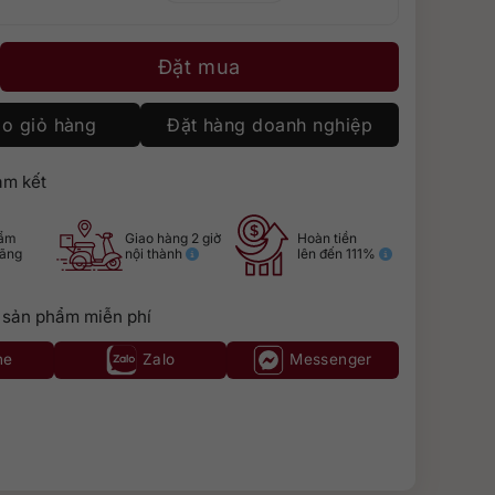
1 Chardonnay số lượng
Đặt mua
o giỏ hàng
Đặt hàng doanh nghiệp
m kết
hẩm
Giao hàng 2 giờ
Hoàn tiền
hãng
nội thành
lên đến 111%
 sản phẩm miễn phí
ne
Zalo
Messenger