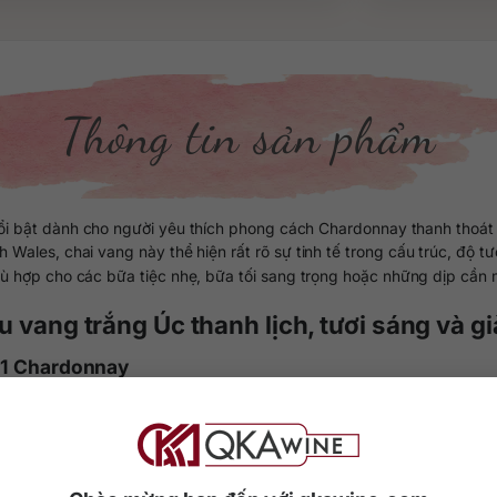
Thông tin sản phẩm
i bật dành cho người yêu thích phong cách Chardonnay thanh thoát 
les, chai vang này thể hiện rất rõ sự tinh tế trong cấu trúc, độ tươ
 hợp cho các bữa tiệc nhẹ, bữa tối sang trọng hoặc những dịp cần m
 vang trắng Úc thanh lịch, tươi sáng và g
311 Chardonnay
cho phong cách Chardonnay của Australia khi kết hợp được độ tươi, sự
sáng rõ, sạch sẽ và thanh lịch, rất phù hợp với người yêu vang trắng
ặng nề. Rượu đủ phức hợp để chinh phục người uống lâu năm, đồng t