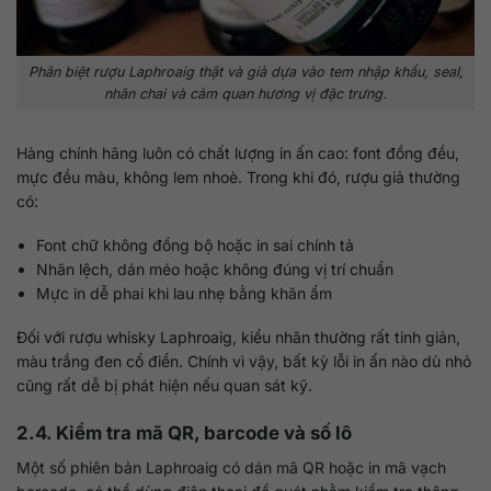
Phân biệt rượu Laphroaig thật và giả dựa vào tem nhập khẩu, seal,
nhãn chai và cảm quan hương vị đặc trưng.
Hàng chính hãng luôn có chất lượng in ấn cao: font đồng đều,
mực đều màu, không lem nhoè. Trong khi đó, rượu giả thường
có:
Font chữ không đồng bộ hoặc in sai chính tả
Nhãn lệch, dán méo hoặc không đúng vị trí chuẩn
Mực in dễ phai khi lau nhẹ bằng khăn ẩm
Đối với rượu whisky Laphroaig, kiểu nhãn thường rất tinh giản,
màu trắng đen cổ điển. Chính vì vậy, bất kỳ lỗi in ấn nào dù nhỏ
cũng rất dễ bị phát hiện nếu quan sát kỹ.
2.4. Kiểm tra mã QR, barcode và số lô
Một số phiên bản Laphroaig có dán mã QR hoặc in mã vạch