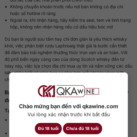
Không chuyển khoản trước nếu nơi bán không có địa chỉ
hoặc số hotline rõ ràng
Ngoài ra, khi nhận hàng, hãy kiểm tra seal, tem và tình trạng
hộp, không nên nhận hàng nếu có dấu hiệu bóc mở
Dù bạn là người sưu tầm hay chỉ đơn giản là yêu thích whisky
khói, việc phân biệt rượu Laphroaig thật giả là bước cần thiết
để đảm bảo trải nghiệm thưởng thức trọn vẹn và an toàn. Với
độ phổ biến ngày càng cao của dòng Scotch whisky đến từ
Islay này, việc lựa chọn địa chỉ mua uy tín và nắm vững các dấu
hiệu nhận biết sẽ giúp bạn an tâm hơn mỗi khi lựa chọn một
chai rượu ngoại cho mình hoặc làm quà biếu.
Bạn muốn mua rượu Laphroaig chính hãng với đầy
đủ chứng từ và tư vấn chuyên sâu?
Chào mừng bạn đến với qkawine.com
Tại
QKAWine
, chúng tôi cam kết:
Vui lòng xác nhận trước khi bắt đầu
Cung cấp rượu Laphroaig nhập khẩu chính hãng, đầy đủ
tem và hóa đơn
Đủ 18 tuổi
Chưa đủ 18 tuổi
Tư vấn cách phân biệt rượu thật giả, chọn dòng phù hợp