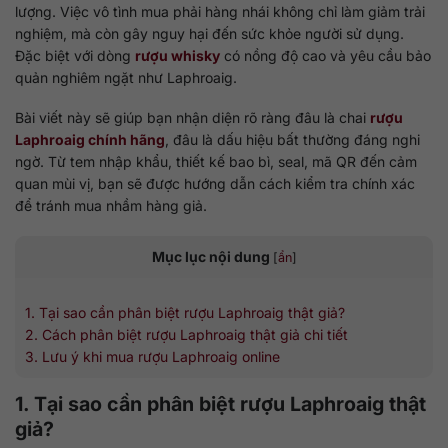
lượng. Việc vô tình mua phải hàng nhái không chỉ làm giảm trải
nghiệm, mà còn gây nguy hại đến sức khỏe người sử dụng.
Đặc biệt với dòng
rượu whisky
có nồng độ cao và yêu cầu bảo
quản nghiêm ngặt như Laphroaig.
Bài viết này sẽ giúp bạn nhận diện rõ ràng đâu là chai
rượu
Laphroaig chính hãng
, đâu là dấu hiệu bất thường đáng nghi
ngờ. Từ tem nhập khẩu, thiết kế bao bì, seal, mã QR đến cảm
quan mùi vị, bạn sẽ được hướng dẫn cách kiểm tra chính xác
để tránh mua nhầm hàng giả.
Mục lục nội dung
[
ẩn
]
1. Tại sao cần phân biệt rượu Laphroaig thật giả?
2. Cách phân biệt rượu Laphroaig thật giả chi tiết
3. Lưu ý khi mua rượu Laphroaig online
1. Tại sao cần phân biệt rượu Laphroaig thật
giả?