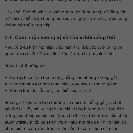
Hãy nhớ, Scotch whisky không bao giờ được phép có lắng cặn,
trừ khi do điều kiện bảo quản sai, và ngay cả lúc đó, rượu cũng
không nên sử dụng tiếp.
2.6. Cảm nhận hương vị và hậu vị khi uống thử
Nếu có điều kiện mở nắp, việc nếm thử là bước cuối cùng và
quan trọng nhất để xác định đâu là rượu Laphroaig thật.
Rượu thật thường có:
Hương khói than bùn rõ rệt, nồng nàn nhưng không gắt
Vị mạch nha kết hợp muối biển, cay nhẹ từ thùng gỗ sồi
Hậu vị kéo dài, ấm áp, có chiều sâu rõ nét
Rượu giả hoặc pha trộn thường có mùi cồn nồng gắt, vị chát
gắt ở đầu lưỡi, hậu vị ngắn và thiếu tầng hương phức tạp đặc
trưng của dòng single malt Scotch whisky. Tuy nhiên, nếu chưa
quen whisky khói, bạn nên tham khảo người có kinh nghiệm để
phân biệt chuẩn xác, tránh nhầm lẫn do cảm nhận cá nhân.