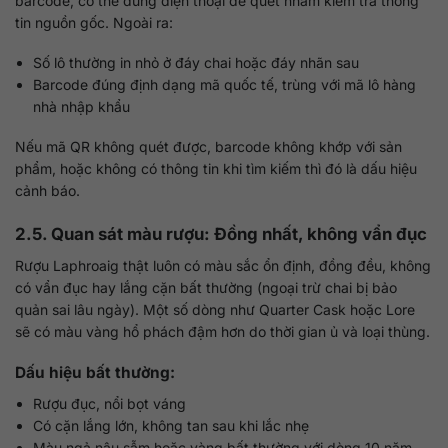
barcode, có thể dùng điện thoại để quét nhằm kiểm tra thông
tin nguồn gốc. Ngoài ra:
Số lô thường in nhỏ ở đáy chai hoặc đáy nhãn sau
Barcode đúng định dạng mã quốc tế, trùng với mã lô hàng
nhà nhập khẩu
Nếu mã QR không quét được, barcode không khớp với sản
phẩm, hoặc không có thông tin khi tìm kiếm thì đó là dấu hiệu
cảnh báo.
2.5. Quan sát màu rượu: Đồng nhất, không vẩn đục
Rượu Laphroaig thật luôn có màu sắc ổn định, đồng đều, không
có vẩn đục hay lắng cặn bất thường (ngoại trừ chai bị bảo
quản sai lâu ngày). Một số dòng như Quarter Cask hoặc Lore
sẽ có màu vàng hổ phách đậm hơn do thời gian ủ và loại thùng.
Dấu hiệu bất thường:
Rượu đục, nổi bọt váng
Có cặn lắng lớn, không tan sau khi lắc nhẹ
Màu ngả nâu sẫm hoặc vàng bất thường với dòng 10 năm