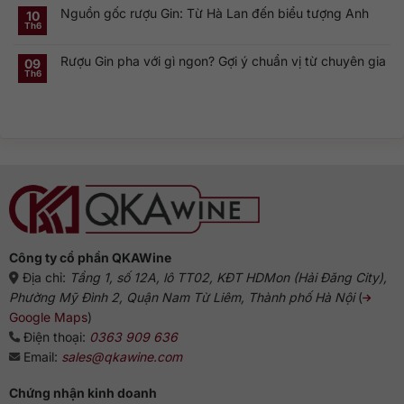
cầu
bình
Gin
linh
Nguồn gốc rượu Gin: Từ Hà Lan đến biểu tượng Anh
luận
10
là
hồn
ở
gì?
của
Th6
Không
Rượu
Vì
cocktail
có
Gin
sao
cổ
bình
Hà
dòng
điển
Rượu Gin pha với gì ngon? Gợi ý chuẩn vị từ chuyên gia
luận
09
Lan:
Gin
ở
Genever
này
Th6
Không
Nguồn
và
phổ
có
gốc
dòng
biến?
bình
rượu
Gin
luận
Gin:
truyền
ở
Từ
thống
Rượu
Hà
Gin
Lan
pha
đến
với
biểu
gì
tượng
ngon?
Anh
Gợi
ý
chuẩn
vị
từ
chuyên
gia
Công ty cổ phần QKAWine
Địa chỉ:
Tầng 1, số 12A, lô TT02, KĐT HDMon (Hải Đăng City),
Phường Mỹ Đình 2, Quận Nam Từ Liêm, Thành phố Hà Nội
(
Google Maps
)
Điện thoại:
0363 909 636
Email:
sales@qkawine.com
Chứng nhận kinh doanh