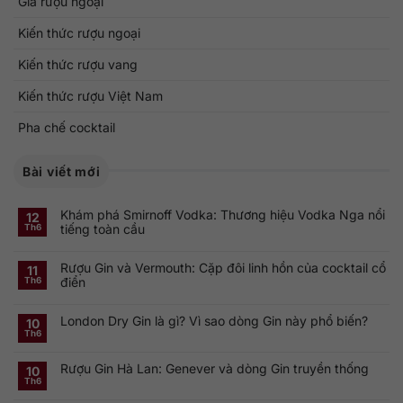
Giá rượu ngoại
Kiến thức rượu ngoại
Kiến thức rượu vang
Kiến thức rượu Việt Nam
Pha chế cocktail
Bài viết mới
Khám phá Smirnoff Vodka: Thương hiệu Vodka Nga nổi
12
tiếng toàn cầu
Th6
Không
có
Rượu Gin và Vermouth: Cặp đôi linh hồn của cocktail cổ
bình
11
luận
điển
Th6
ở
Khám
Không
phá
có
Smirnoff
London Dry Gin là gì? Vì sao dòng Gin này phổ biến?
bình
10
Vodka:
luận
Th6
Thương
ở
Không
hiệu
Rượu
có
Vodka
Gin
bình
Nga
Rượu Gin Hà Lan: Genever và dòng Gin truyền thống
và
luận
10
nổi
ở
Vermouth:
Th6
tiếng
Không
London
Cặp
toàn
có
Dry
đôi