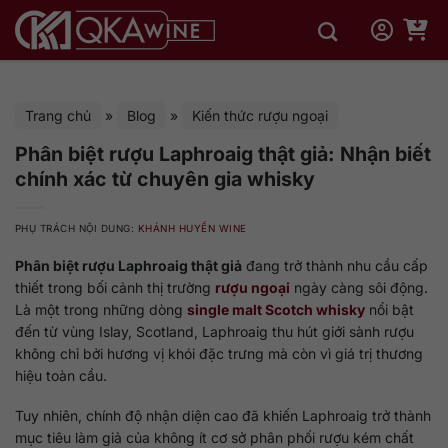
Bỏ
qua
nội
dung
Trang chủ
»
Blog
»
Kiến thức rượu ngoại
Phân biệt rượu Laphroaig thật giả: Nhận biết
chính xác từ chuyên gia whisky
PHỤ TRÁCH NỘI DUNG:
KHÁNH HUYỀN WINE
Phân biệt rượu Laphroaig thật giả
đang trở thành nhu cầu cấp
thiết trong bối cảnh thị trường
rượu ngoại
ngày càng sôi động.
Là một trong những dòng
single malt Scotch whisky
nổi bật
đến từ vùng Islay, Scotland, Laphroaig thu hút giới sành rượu
không chỉ bởi hương vị khói đặc trưng mà còn vì giá trị thương
hiệu toàn cầu.
Tuy nhiên, chính độ nhận diện cao đã khiến Laphroaig trở thành
mục tiêu làm giả của không ít cơ sở phân phối rượu kém chất