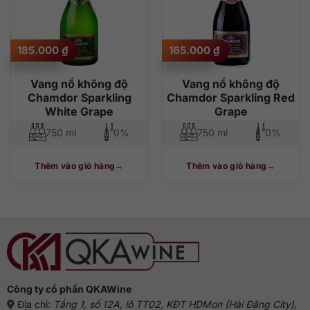
185.000
₫
165.000
₫
Vang nổ không độ
Vang nổ không độ
Chamdor Sparkling
Chamdor Sparkling Red
White Grape
Grape
750 ml
0%
750 ml
0%
Thêm vào giỏ hàng
Thêm vào giỏ hàng
Công ty cổ phần QKAWine
Địa chỉ:
Tầng 1, số 12A, lô TT02, KĐT HDMon (Hải Đăng City),