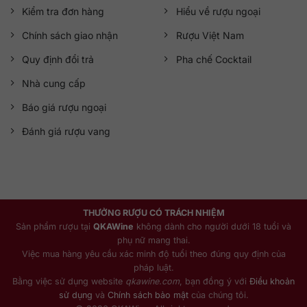
Kiểm tra đơn hàng
Hiểu về rượu ngoại
Chính sách giao nhận
Rượu Việt Nam
Quy định đổi trả
Pha chế Cocktail
Nhà cung cấp
Báo giá rượu ngoại
Đánh giá rượu vang
THƯỞNG RƯỢU CÓ TRÁCH NHIỆM
Sản phẩm rượu tại
QKAWine
không dành cho người dưới 18 tuổi và
phụ nữ mang thai.
Việc mua hàng yêu cầu xác minh độ tuổi theo đúng quy định của
pháp luật.
Bằng việc sử dụng website
qkawine.com
, bạn đồng ý với
Điều khoản
sử dụng
và
Chính sách bảo mật
của chúng tôi.