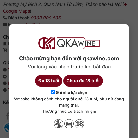
Phường Mỹ Đình 2, Quận Nam Từ Liêm, Thành phố Hà Nội
(
Google Maps
)
Điện thoại:
0363 909 636
Email:
sales@qkawine.com
Chứng nhận kinh doanh
Mã số doanh nghiệp: 0110385539 - QKAWine JSC
Giấy phép bán lẻ rượu: 04/GP-UBND
Chào mừng bạn đến với qkawine.com
QKAWine - Chuyên rượu ngoại hàng đầu Việt Nam
Vui lòng xác nhận trước khi bắt đầu
Về chúng tôi
Thông cáo báo chí
Đủ 18 tuổi
Chưa đủ 18 tuổi
Liên hệ với QKAWine
Tin tức và sự kiện
Ghi nhớ lựa chọn
Website không dành cho người dưới 18 tuổi, phụ nữ đang
Kết nối với QKAWine
mang thai.
Thưởng thức có trách nhiệm