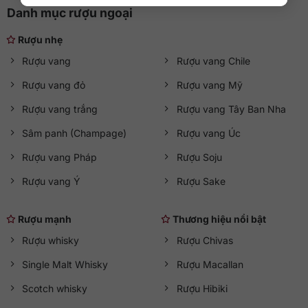
Danh mục rượu ngoại
Rượu nhẹ
Rượu vang
Rượu vang Chile
Rượu vang đỏ
Rượu vang Mỹ
Rượu vang trắng
Rượu vang Tây Ban Nha
Sâm panh (Champage)
Rượu vang Úc
Rượu vang Pháp
Rượu Soju
Rượu vang Ý
Rượu Sake
Rượu mạnh
Thương hiệu nổi bật
Rượu whisky
Rượu Chivas
Single Malt Whisky
Rượu Macallan
Scotch whisky
Rượu Hibiki