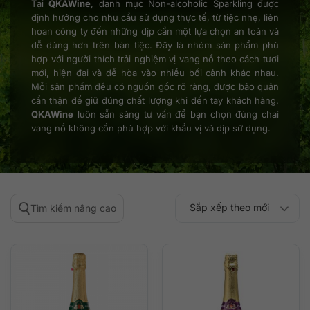
Tại
QKAWine
, danh mục Non-alcoholic Sparkling được
định hướng cho nhu cầu sử dụng thực tế, từ tiệc nhẹ, liên
hoan công ty đến những dịp cần một lựa chọn an toàn và
dễ dùng hơn trên bàn tiệc. Đây là nhóm sản phẩm phù
hợp với người thích trải nghiệm vị vang nổ theo cách tươi
mới, hiện đại và dễ hòa vào nhiều bối cảnh khác nhau.
Mỗi sản phẩm đều có nguồn gốc rõ ràng, được bảo quản
cẩn thận để giữ đúng chất lượng khi đến tay khách hàng.
QKAWine
luôn sẵn sàng tư vấn để bạn chọn đúng chai
vang nổ không cồn phù hợp với khẩu vị và dịp sử dụng.
Sắp xếp theo mới
Tìm kiếm nâng cao
Sắp xếp theo
Sắp xếp theo mức
nhất
Sắp xếp theo giá:
Sắp xếp theo giá:
độ phổ biến
thấp đến cao
cao đến thấp