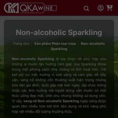
Bỏ
qua
nội
dung
Non-alcoholic Sparkling
Trang chủ
/
Sản phẩm Phân loại rượu
/
Non-alcoholic
Sparkling
Non-alcoholic Sparkling
là lựa chọn rất phù hợp cho
những ai muốn tận hưởng cảm giác của Sparkling Wine
trong một phong cách nhẹ nhàng và linh hoạt hơn. Với
bọt sủi vui mắt, hương vị tươi sáng và cảm giác dễ tiếp
cận, vang nổ không cồn thường xuất hiện trong những
bữa tiệc gia đình, buổi gặp mặt ban ngày, dịp chúc mừng
hoặc các tình huống mà người dùng vẫn muốn có một
thức uống đẹp mắt, chỉn chu nhưng không sử dụng cồn.
Vì vậy,
vang nổ Non-alcoholic Sparkling
ngày càng được
quan tâm nhiều hơn bởi tính tiện dụng và khả năng phù
hợp với nhiều đối tượng thưởng thức.