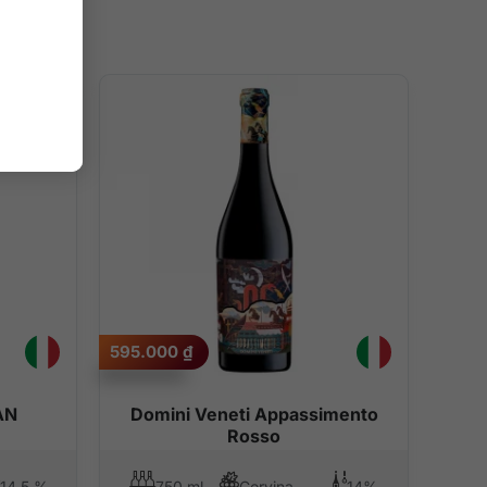
595.000
₫
AN
Domini Veneti Appassimento
Rosso
14,5 %
750 ml
Corvina, Corvinone, Rondinella
14%