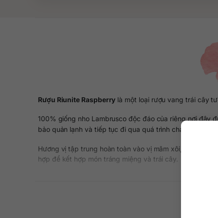
Rượu Riunite Raspberry
là một loại rượu vang trái cây 
100% giống nho Lambrusco độc đáo của riêng nơi đây đư
bảo quản lạnh và tiếp tục đi qua quá trình charmat nổi ti
Hương vị tập trung hoàn toàn vào vị mâm xôi, ngọt ngào,
hợp để kết hợp món tráng miệng và trái cây.