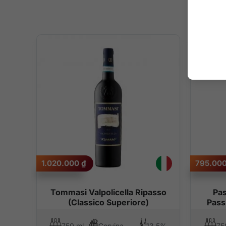
1.020.000
₫
795.00
Tommasi Valpolicella Ripasso
Pas
(Classico Superiore)
Pass
Negroamaro
750 ml
Corvina, Corvinone, Rondinella
13,5%
75