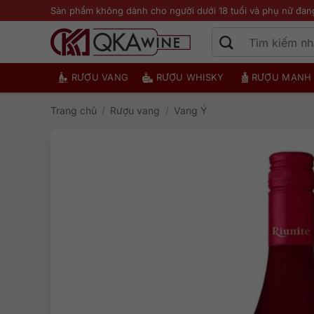
Bỏ
Sản phẩm không dành cho người dưới 18 tuổi và phụ nữ đan
qua
nội
dung
RƯỢU VANG
RƯỢU WHISKY
RƯỢU MẠNH
Trang chủ
/
Rượu vang
/
Vang Ý