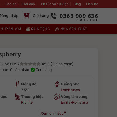
i
Báo chí
Hỏi đáp
Tin tức và sự kiện
Blog
Liên hệ
0363 909 636
Đăng nhập
Giỏ hàng
KHUYẾN MÃI
QUÀ TẶNG
NHÀ SẢN XUẤT
aspberry
KU: W31997
0/5.0 (0 bình chọn)
 bán: 0 sản phẩm
Còn hàng
Nồng độ
Giống nho
7.5%
Lambrusco
 rượu
Thương hiệu
Vùng làm vang
Riunite
Emilia-Romagna
Xem chi tiết