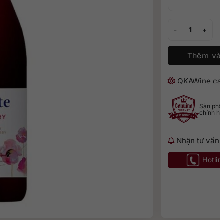
Riunite Raspberr
Thêm và
QKAWine ca
Sản p
chính 
Nhận tư vấn
Hotli