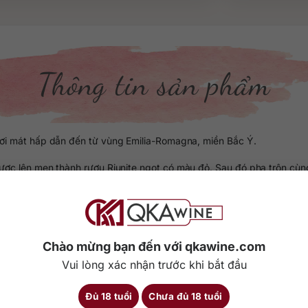
Thông tin sản phẩm
tươi mát hấp dẫn đến từ vùng Emilia-Romagna, miền Bắc Ý.
ợc lên men thành rượu Riunite ngọt có màu đỏ. Sau đó pha trộn cù
ếng của nhà Riunite.
 tươi mát, quyến rũ và hết sức nhẹ nhàng với nồng độ chỉ 7.5%. Phon
Chào mừng bạn đến với qkawine.com
Chi tiết
Vui lòng xác nhận trước khi bắt đầu
Đủ 18 tuổi
Chưa đủ 18 tuổi