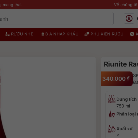
g mang thai.
Về chúng tô
RƯỢU NHẸ
BIA NHẬP KHẨU
PHỤ KIỆN RƯỢU
Riunite R
S
340.000
₫
Đã
Dung tích
750 ml
Phân loại
Xuất xứ
Ý