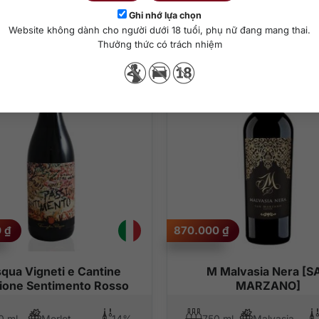
Sản phẩm tương tự
Ghi nhớ lựa chọn
Website không dành cho người dưới 18 tuổi, phụ nữ đang mang thai.
Thưởng thức có trách nhiệm
0
₫
870.000
₫
qua Vigneti e Cantine
M Malvasia Nera [S
ione Sentimento Rosso
MARZANO]
0 ml
Merlot, Corvina, Croatina
14%
750 ml
Malvasia Nera