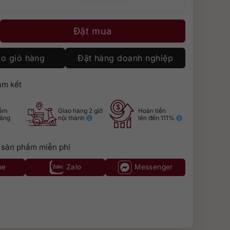
y số lượng
Đặt mua
o giỏ hàng
Đặt hàng doanh nghiệp
m kết
hẩm
Giao hàng 2 giờ
Hoàn tiền
hãng
nội thành
lên đến 111%
 sản phẩm miễn phí
ne
Zalo
Messenger