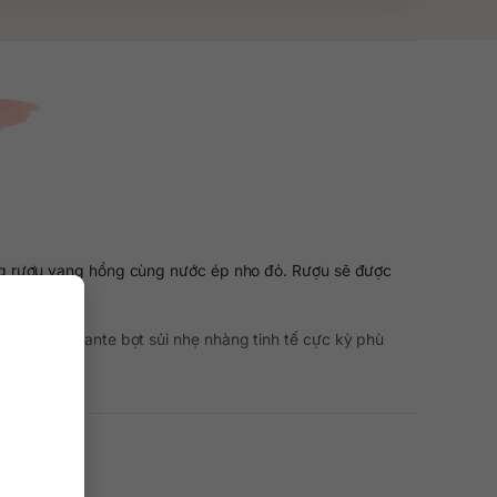
ng rượu vang hồng cùng nước ép nho đỏ. Rượu sẽ được
g cách frizzante bọt sủi nhẹ nhàng tinh tế cực kỳ phù