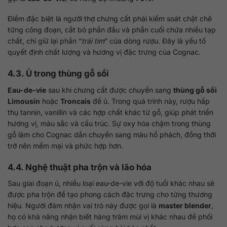
Điểm đặc biệt là người thợ chưng cất phải kiểm soát chặt chẽ
từng công đoạn, cắt bỏ phần đầu và phần cuối chứa nhiều tạp
chất, chỉ giữ lại phần “
trái tim
” của dòng rượu. Đây là yếu tố
quyết định chất lượng và hương vị đặc trưng của Cognac.
4.3. Ủ trong thùng gỗ sồi
Eau-de-vie
sau khi chưng cất được chuyển sang
thùng gỗ sồi
Limousin
hoặc
Troncais
để ủ. Trong quá trình này, rượu hấp
thụ tannin, vanillin và các hợp chất khác từ gỗ, giúp phát triển
hương vị, màu sắc và cấu trúc. Sự oxy hóa chậm trong thùng
gỗ làm cho Cognac dần chuyển sang màu hổ phách, đồng thời
trở nên mềm mại và phức hợp hơn.
4.4. Nghệ thuật pha trộn và lão hóa
Sau giai đoạn ủ, nhiều loại eau-de-vie với độ tuổi khác nhau sẽ
được pha trộn để tạo phong cách đặc trưng cho từng thương
hiệu. Người đảm nhận vai trò này được gọi là
master blender
,
họ có khả năng nhận biết hàng trăm mùi vị khác nhau để phối