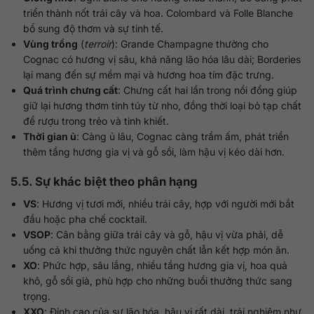
triển thành nốt trái cây và hoa. Colombard và Folle Blanche
bổ sung độ thơm và sự tinh tế.
Vùng trồng
(
terroir
): Grande Champagne thường cho
Cognac có hương vị sâu, khả năng lão hóa lâu dài; Borderies
lại mang đến sự mềm mại và hương hoa tím đặc trưng.
Quá trình chưng cất
: Chưng cất hai lần trong nồi đồng giúp
giữ lại hương thơm tinh túy từ nho, đồng thời loại bỏ tạp chất
để rượu trong trẻo và tinh khiết.
Thời gian ủ
: Càng ủ lâu, Cognac càng trầm ấm, phát triển
thêm tầng hương gia vị và gỗ sồi, làm hậu vị kéo dài hơn.
5.5. Sự khác biệt theo phân hạng
VS
: Hương vị tươi mới, nhiều trái cây, hợp với người mới bắt
đầu hoặc pha chế cocktail.
VSOP
: Cân bằng giữa trái cây và gỗ, hậu vị vừa phải, dễ
uống cả khi thưởng thức nguyên chất lẫn kết hợp món ăn.
XO
: Phức hợp, sâu lắng, nhiều tầng hương gia vị, hoa quả
khô, gỗ sồi già, phù hợp cho những buổi thưởng thức sang
trọng.
XXO
: Đỉnh cao của sự lão hóa, hậu vị rất dài, trải nghiệm như