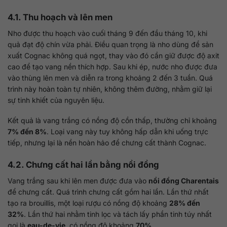
4.1. Thu hoạch và lên men
Nho được thu hoạch vào cuối tháng 9 đến đầu tháng 10, khi
quả đạt độ chín vừa phải. Điều quan trọng là nho dùng để sản
xuất Cognac không quá ngọt, thay vào đó cần giữ được độ axit
cao để tạo vang nền thích hợp. Sau khi ép, nước nho được đưa
vào thùng lên men và diễn ra trong khoảng 2 đến 3 tuần. Quá
trình này hoàn toàn tự nhiên, không thêm đường, nhằm giữ lại
sự tinh khiết của nguyên liệu.
Kết quả là vang trắng có nồng độ cồn thấp, thường chỉ khoảng
7% đến 8%
. Loại vang này tuy không hấp dẫn khi uống trực
tiếp, nhưng lại là nền hoàn hảo để chưng cất thành Cognac.
4.2. Chưng cất hai lần bằng nồi đồng
Vang trắng sau khi lên men được đưa vào
nồi đồng Charentais
để chưng cất. Quá trình chưng cất gồm hai lần. Lần thứ nhất
tạo ra brouillis, một loại rượu có nồng độ khoảng
28% đến
32%
. Lần thứ hai nhằm tinh lọc và tách lấy phần tinh túy nhất
gọi là
eau-de-vie
, có nồng độ khoảng
70%
.