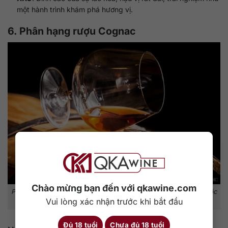
một hành trình khám phá hương vị.
6. Phân hạng rượu Cognac
Chào mừng bạn đến với qkawine.com
Phân hạng Cognac: Từ VS, VSOP đến XO, XXO và những dòng đặc
Vui lòng xác nhận trước khi bắt đầu
biệt như Napoleon hay Hors d’Age.
Đủ 18 tuổi
Chưa đủ 18 tuổi