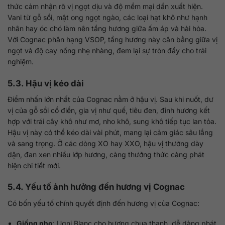
thức cảm nhận rõ vị ngọt dịu và độ mềm mại dần xuất hiện.
Vani từ gỗ sồi, mật ong ngọt ngào, các loại hạt khô như hạnh
nhân hay óc chó làm nên tầng hương giữa ấm áp và hài hòa.
Với Cognac phân hạng VSOP, tầng hương này cân bằng giữa vị
ngọt và độ cay nồng nhẹ nhàng, đem lại sự tròn đầy cho trải
nghiệm.
5.3. Hậu vị kéo dài
Điểm nhấn lớn nhất của Cognac nằm ở hậu vị. Sau khi nuốt, dư
vị của gỗ sồi cổ điển, gia vị như quế, tiêu đen, đinh hương kết
hợp với trái cây khô như mơ, nho khô, sung khô tiếp tục lan tỏa.
Hậu vị này có thể kéo dài vài phút, mang lại cảm giác sâu lắng
và sang trọng. Ở các dòng XO hay XXO, hậu vị thường dày
dặn, đan xen nhiều lớp hương, càng thưởng thức càng phát
hiện chi tiết mới.
5.4. Yếu tố ảnh hưởng đến hương vị Cognac
Có bốn yếu tố chính quyết định đến hương vị của Cognac:
Giống nho
: Ugni Blanc cho hương chua thanh, dễ dàng phát