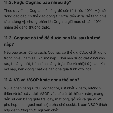
11.2. Rượu Cognac bao nhiêu độ?
Theo quy định, Cognac có nồng độ cồn tối thiểu 40%. Một số
dòng cao cấp có thể dao động từ 42% đến 45% để tăng chiều
sâu hương vị, nhưng phần lớn Cognac giữ mức chuẩn 40%
nhằm dễ dàng thưởng thức.
11.3. Cognac có thể để được bao lâu sau khi mở
nắp?
Nếu bảo quản đúng cách, Cognac có thể giữ được chất lượng
trong nhiều năm sau khi mở nắp. Chai nên được đặt ở nơi khô
ráo, thoáng mát, tránh ánh sáng trực tiếp và nhiệt độ cao. Khi
mở nắp, nên đóng chặt để hạn chế quá trình oxy hóa.
11.4. VS và VSOP khác nhau thế nào?
VS là phân hạng rượu Cognac trẻ, ủ ít nhất 2 năm, hương vị
thiên về trái cây tươi. VSOP yêu cầu ủ tối thiểu 4 năm, mang
đến sự cân bằng giữa trái cây, mật ong, gỗ sồi và gia vị. VS
phù hợp cho người mới hoặc pha chế cocktail, còn VSOP thích
hợp để thưởng thức nguyên chất.