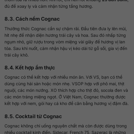
đủ để xoay ly và cảm nhận từng tầng hương.
8.3. Cách nếm Cognac
Thưởng thức Cognac cần sự chậm rãi. Đầu tiên đưa ly lên mũi,
hít nhẹ để nhận diện hương trái cây và hoa. Sau đó nhấp từng
ngụm nhỏ, giữ rượu trong vòm miệng vài giây để hương vị lan
tỏa. Sau khi nuốt, cảm nhận hậu vị kéo dài từ gỗ sồi, gia vị đến
trái cây khô.
8.4. Kết hợp ẩm thực
Cognac có thể kết hợp với nhiều món ăn. Với VS, bạn có thể
dùng cùng hải sản hoặc món nhẹ. VSOP hợp với phô mai, thịt
nguội, các món nướng. XO thích hợp cho thịt đỏ, socola đen và
các món tráng miệng ngọt. Ở Việt Nam, Cognac thường được
kết hợp với nem, gỏi hay cá kho để cân bằng hương vị đậm đà.
8.5. Cocktail từ Cognac
Cognac không chỉ uống nguyên chất mà còn được dùng trong
nhiều cocktail kinh điển. Sidecar, French 75, Sazerac là những