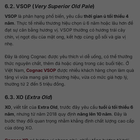
6.2. VSOP (
Very Superior Old Pale
)
VSOP
là phân hạng phổ biến, yêu cầu
thời gian ủ tối thiểu 4
năm
. Thực tế nhiều thương hiệu chọn ủ 6 năm hoặc lâu hơn để
đạt sự cân bằng hương vị. VSOP thường có hương trái cây
chín, vị ngọt dịu của mật ong, kết hợp cùng gỗ sồi và gia vị
nhẹ.
Đây là dòng Cognac được yêu thích vì dễ uống, có thể thưởng
thức nguyên chất, thêm đá hoặc dùng trong các buổi tiệc. Ở
Việt Nam,
Cognac VSOP
được nhiều khách hàng chọn làm quà
tặng vì vừa mang giá trị thương hiệu, vừa có mức giá hợp lý,
thường từ 2 đến 5 triệu đồng.
6.3. XO (
Extra Old
)
XO
, viết tắt của
Extra Old
, trước đây yêu cầu
tuổi ủ tối thiểu 6
năm
, nhưng từ năm 2018 quy định
nâng lên 10 năm
. Đây là
bước thay đổi quan trọng nhằm khẳng định chất lượng cao cấp
của dòng XO.