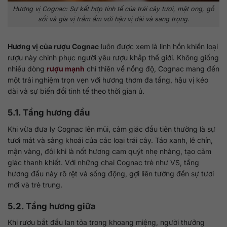
Hương vị Cognac: Sự kết hợp tinh tế của trái cây tươi, mật ong, gỗ
sồi và gia vị trầm ấm với hậu vị dài và sang trọng.
Hương vị của rượu Cognac
luôn được xem là linh hồn khiến loại
rượu này chinh phục người yêu rượu khắp thế giới. Không giống
nhiều dòng
rượu mạnh
chỉ thiên về nồng độ, Cognac mang đến
một trải nghiệm trọn vẹn với hương thơm đa tầng, hậu vị kéo
dài và sự biến đổi tinh tế theo thời gian ủ.
5.1. Tầng hương đầu
Khi vừa đưa ly Cognac lên mũi, cảm giác đầu tiên thường là sự
tươi mát và sảng khoái của các loại trái cây. Táo xanh, lê chín,
mận vàng, đôi khi là nốt hương cam quýt nhẹ nhàng, tạo cảm
giác thanh khiết. Với những chai Cognac trẻ như VS, tầng
hương đầu này rõ rệt và sống động, gợi liên tưởng đến sự tươi
mới và trẻ trung.
5.2. Tầng hương giữa
Khi rượu bắt đầu lan tỏa trong khoang miệng, người thưởng