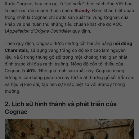
Rượu Cognac, hay còn gọi là “
cô nhắc
” theo cách đọc Việt hóa,
là một loại rượu mạnh thuộc nhóm
Brandy
. Điểm khác biệt quan
trọng nhất là Cognac chỉ được sản xuất tại vùng Cognac của
Pháp và phải tuân thủ những tiêu chuẩn khắt khe do AOC
(
Appellation d’Origine Contrôlée
) quy định.
Theo quy định, Cognac được chưng cất hai lần bằng
nồi đồng
Charentais
, sử dụng vang trắng có độ axit cao làm nguyên
liệu, và ủ trong thùng gỗ sồi trong một khoảng thời gian nhất
định trước khi đưa ra thị trường. Nồng độ cồn tối thiểu của
Cognac là
40%
. Nhờ quá trình sản xuất này, Cognac mang
hương vị cân bằng giữa trái cây tươi mát, hương gỗ sồi trầm ấm
và hậu vị kéo dài, tạo nên sự khác biệt so với Brandy thông
thường.
2. Lịch sử hình thành và phát triển của
Cognac