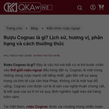
Bỏ
qua
nội
dung
Trang chủ
»
Blog
»
Kiến thức rượu ngoại
Rượu Cognac là gì? Lịch sử, hương vị, phân
hạng và cách thưởng thức
PHỤ TRÁCH NỘI DUNG:
KHÁNH HUYỀN WINE
Rượu Cognac là gì?
Đây là câu hỏi mà bất cứ ai khi bước chân
vào
thế giới rượu ngoại
đều từng đặt ra. Cognac là một trong
những dòng rượu mạnh nổi tiếng nhất, gắn liền với sự sang
trọng và tinh tế của văn hóa Pháp. Không chỉ là một loại đồ
uống, Cognac còn được coi là di sản của nghệ thuật chưng cất,
là kết quả của sự tỉ mỉ và quy định nghiêm ngặt kéo dài hàng
trăm năm.
Tại Việt Nam,
rượu Cognac
được ưa chuộng trong nhiều hoàn