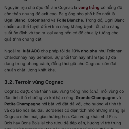
Nguyên liệu chủ đạo để làm Cognac là
vang trắng
có nồng độ
cồn thấp nhưng độ axit cao. Ba giống nho phổ biến nhất là
Ugni Blanc
,
Colombard
và
Folle Blanche
. Trong đó, Ugni Blanc
chiếm ưu thế tuyệt đối vì khả năng kháng bệnh tốt, cho năng
suất ổn định và tạo ra loại vang nền có độ chua lý tưởng cho
quá trình chưng cất.
Ngoài ra,
luật AOC
cho phép tối đa
10% nho phụ
như Folignan,
Chardonnay hay Semillon. Sự phối trộn này nhằm tạo sự đa
dạng trong phong cách, đồng thời giữ cho Cognac luôn đạt
chuẩn chất lượng khắt khe.
3.2. Terroir vùng Cognac
Cognac được chia thành sáu vùng trồng nho (
cru
), mỗi vùng có
đặc tính thổ nhưỡng và khí hậu riêng.
Grande Champagne
và
Petite Champagne
nổi bật với đất đá vôi, cho hương vị tinh tế
và độ lão hóa lâu dài. Borderies có diện tích nhỏ nhưng mang lại
Cognac mềm mại, giàu hương hoa. Các vùng khác như Fins
Bois hay Bons Bois lại cho rượu dễ tiếp cận, hương vị trẻ trung