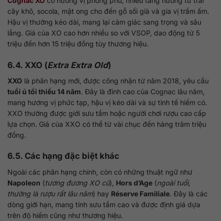
Cognac XO
có hương vị phong phú, nhiều tầng hương từ trái
cây khô, socola, mật ong cho đến gỗ sồi già và gia vị trầm ấm.
Hậu vị thường kéo dài, mang lại cảm giác sang trọng và sâu
lắng. Giá của XO cao hơn nhiều so với VSOP, dao động từ 5
triệu đến hơn 15 triệu đồng tùy thương hiệu.
6.4. XXO (
Extra Extra Old
)
XXO
là phân hạng mới, được công nhận từ năm 2018, yêu cầu
tuổi ủ tối thiểu 14 năm
. Đây là đỉnh cao của Cognac lâu năm,
mang hương vị phức tạp, hậu vị kéo dài và sự tinh tế hiếm có.
XXO thường được giới sưu tầm hoặc người chơi rượu cao cấp
lựa chọn. Giá của XXO có thể từ vài chục đến hàng trăm triệu
đồng.
6.5. Các hạng đặc biệt khác
Ngoài các phân hạng chính, còn có những thuật ngữ như
Napoleon
(
tương đương XO cũ
),
Hors d’Age
(
ngoài tuổi,
thường là rượu rất lâu năm
) hay
Réserve Familiale
. Đây là các
dòng giới hạn, mang tính sưu tầm cao và được định giá dựa
trên độ hiếm cũng như thương hiệu.