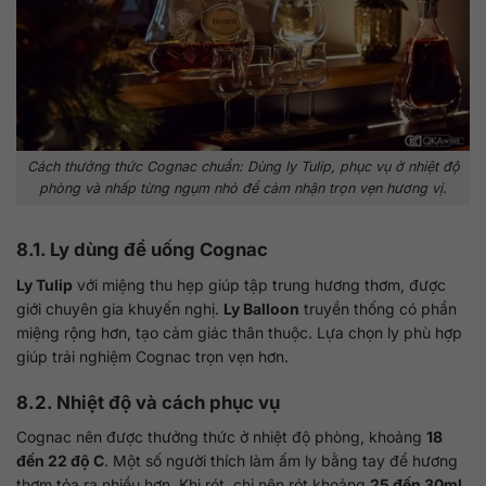
Cách thưởng thức Cognac chuẩn: Dùng ly Tulip, phục vụ ở nhiệt độ
phòng và nhấp từng ngụm nhỏ để cảm nhận trọn vẹn hương vị.
8.1. Ly dùng để uống Cognac
Ly Tulip
với miệng thu hẹp giúp tập trung hương thơm, được
giới chuyên gia khuyến nghị.
Ly Balloon
truyền thống có phần
miệng rộng hơn, tạo cảm giác thân thuộc. Lựa chọn ly phù hợp
giúp trải nghiệm Cognac trọn vẹn hơn.
8.2. Nhiệt độ và cách phục vụ
Cognac nên được thưởng thức ở nhiệt độ phòng, khoảng
18
đến 22 độ C
. Một số người thích làm ấm ly bằng tay để hương
thơm tỏa ra nhiều hơn. Khi rót, chỉ nên rót khoảng
25 đến 30ml
,