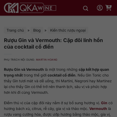
Bỏ
qua
nội
dung
Trang chủ
»
Blog
»
Kiến thức rượu ngoại
Rượu Gin và Vermouth: Cặp đôi linh hồn
của cocktail cổ điển
PHỤ TRÁCH NỘI DUNG:
MARTIN HOANG
Rượu Gin và Vermouth
là một trong những
cặp kết hợp quan
trọng nhất
trong thế giới
cocktail cổ điển
. Nếu Gin Tonic cho
thấy Gin tươi mát và dễ uống, thì Martini, Negroni hay Martinez
lại cho thấy Gin có thể trở nên thanh lịch, sâu vị và phức hợp
hơn khi đi cùng Vermouth.
Điểm thú vị của cặp đôi này nằm ở sự bổ sung hương vị.
Gin
có
hương bách xù, citrus, rễ cây, gia vị và thảo mộc.
Vermouth
là
rượu vang cường hóa, được ướp hương bằng thảo mộc, gia vị,