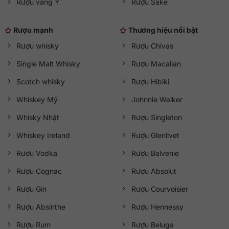
Rượu vang Ý
Rượu Sake
Rượu mạnh
Thương hiệu nổi bật
Rượu whisky
Rượu Chivas
Single Malt Whisky
Rượu Macallan
Scotch whisky
Rượu Hibiki
Whiskey Mỹ
Johnnie Walker
Whisky Nhật
Rượu Singleton
Whiskey Ireland
Rượu Glenlivet
Rượu Vodka
Rượu Balvenie
Rượu Cognac
Rượu Absolut
Rượu Gin
Rượu Courvoisier
Rượu Absinthe
Rượu Hennessy
Rượu Rum
Rượu Beluga