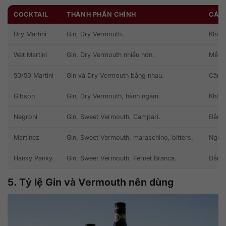
COCKTAIL
THÀNH PHẦN CHÍNH
CẢM 
Dry Martini
Gin, Dry Vermouth.
Khô, 
Wet Martini
Gin, Dry Vermouth nhiều hơn.
Mềm h
50/50 Martini
Gin và Dry Vermouth bằng nhau.
Cân b
Gibson
Gin, Dry Vermouth, hành ngâm.
Khô, 
Negroni
Gin, Sweet Vermouth, Campari.
Đắng 
Martinez
Gin, Sweet Vermouth, maraschino, bitters.
Ngọt 
Hanky Panky
Gin, Sweet Vermouth, Fernet Branca.
Đắng
5. Tỷ lệ Gin và Vermouth nên dùng