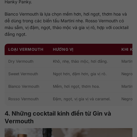
Hanky Panky.
Bianco Vermouth là lựa chọn mềm hơn, hơi ngọt, thơm hoa và
dễ dùng trong các biến tấu Martini nhẹ. Rosso Vermouth có
màu sẫm, vị đậm, ngọt, thảo mộc và gia vị rõ, hợp với cocktail
đắng ngọt.
LOẠI VERMOUTH
HƯƠNG VỊ
KHI KẾ
Dry Vermouth
Khô, nhẹ, thảo mộc, hơi đắng.
Martini,
Sweet Vermouth
Ngọt hơn, đậm hơn, gia vị rõ.
Negroni,
Bianco Vermouth
Mềm, hơi ngọt, thơm hoa.
Martini 
Rosso Vermouth
Đậm, ngọt, vị gia vị và caramel.
Negroni,
4. Những cocktail kinh điển từ Gin và
Vermouth