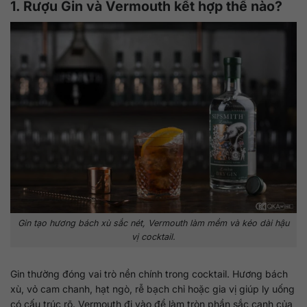
1. Rượu Gin và Vermouth kết hợp thế nào?
Gin tạo hương bách xù sắc nét, Vermouth làm mềm và kéo dài hậu
vị cocktail.
Gin thường đóng vai trò nền chính trong cocktail. Hương bách
xù, vỏ cam chanh, hạt ngò, rễ bạch chỉ hoặc gia vị giúp ly uống
có cấu trúc rõ. Vermouth đi vào để làm tròn phần sắc cạnh của