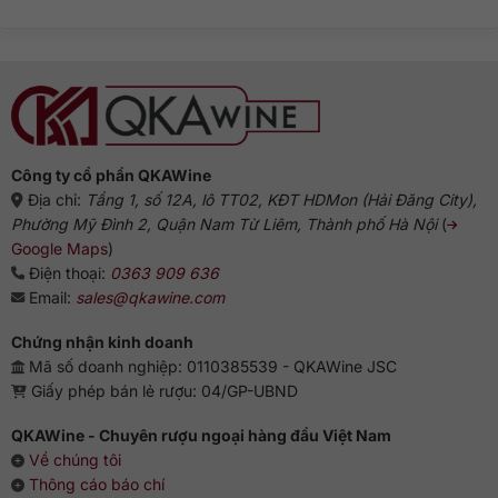
ở
Từ
thống
Rượu
Hà
Gin
Lan
pha
đến
với
biểu
gì
tượng
ngon?
Anh
Gợi
ý
chuẩn
vị
từ
chuyên
gia
Công ty cổ phần QKAWine
Địa chỉ:
Tầng 1, số 12A, lô TT02, KĐT HDMon (Hải Đăng City),
Phường Mỹ Đình 2, Quận Nam Từ Liêm, Thành phố Hà Nội
(
Google Maps
)
Điện thoại:
0363 909 636
Email:
sales@qkawine.com
Chứng nhận kinh doanh
Mã số doanh nghiệp: 0110385539 - QKAWine JSC
Giấy phép bán lẻ rượu: 04/GP-UBND
QKAWine - Chuyên rượu ngoại hàng đầu Việt Nam
Về chúng tôi
Thông cáo báo chí