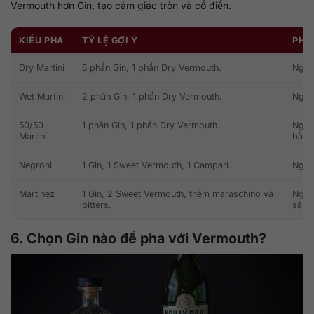
Vermouth hơn Gin, tạo cảm giác tròn và cổ điển.
KIỂU PHA
TỶ LỆ GỢI Ý
PHÙ 
Dry Martini
5 phần Gin, 1 phần Dry Vermouth.
Người
Wet Martini
2 phần Gin, 1 phần Dry Vermouth.
Ngườ
50/50
1 phần Gin, 1 phần Dry Vermouth.
Ngườ
Martini
bằng
Negroni
1 Gin, 1 Sweet Vermouth, 1 Campari.
Người
Martinez
1 Gin, 2 Sweet Vermouth, thêm maraschino và
Người
bitters.
sâu.
6. Chọn Gin nào để pha với Vermouth?