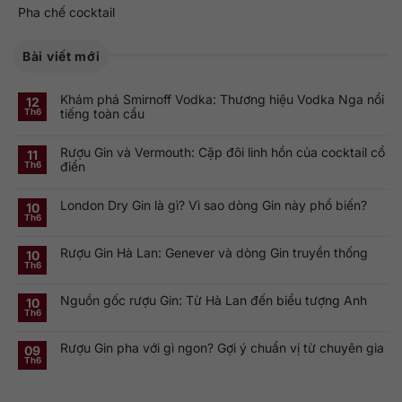
Pha chế cocktail
Bài viết mới
Khám phá Smirnoff Vodka: Thương hiệu Vodka Nga nổi
12
tiếng toàn cầu
Th6
Không
có
Rượu Gin và Vermouth: Cặp đôi linh hồn của cocktail cổ
bình
11
luận
điển
Th6
ở
Khám
Không
phá
có
Smirnoff
London Dry Gin là gì? Vì sao dòng Gin này phổ biến?
bình
10
Vodka:
luận
Th6
Thương
ở
Không
hiệu
Rượu
có
Vodka
Gin
bình
Nga
Rượu Gin Hà Lan: Genever và dòng Gin truyền thống
và
luận
10
nổi
ở
Vermouth:
Th6
tiếng
Không
London
Cặp
toàn
có
Dry
đôi
cầu
bình
Gin
linh
Nguồn gốc rượu Gin: Từ Hà Lan đến biểu tượng Anh
luận
10
là
hồn
ở
gì?
của
Th6
Không
Rượu
Vì
cocktail
có
Gin
sao
cổ
bình
Hà
dòng
điển
Rượu Gin pha với gì ngon? Gợi ý chuẩn vị từ chuyên gia
luận
09
Lan:
Gin
ở
Genever
này
Th6
Không
Nguồn
và
phổ
có
gốc
dòng
biến?
bình
rượu
Gin
luận
Gin:
truyền