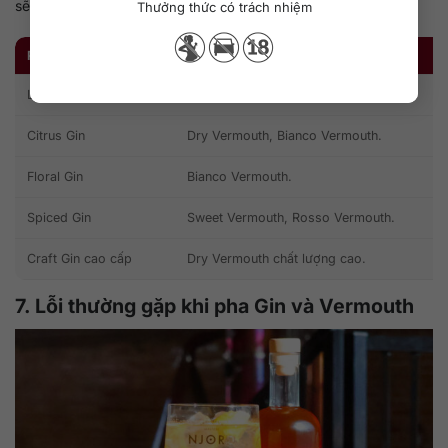
sẽ hợp Sweet Vermouth trong Negroni hoặc Martinez.
Thưởng thức có trách nhiệm
PHONG CÁCH GIN
VERMOUTH HỢP
London Dry Gin
Dry Vermouth, Sweet Vermouth.
Citrus Gin
Dry Vermouth, Bianco Vermouth.
Floral Gin
Bianco Vermouth.
Spiced Gin
Sweet Vermouth, Rosso Vermouth.
Craft Gin cao cấp
Dry Vermouth chất lượng cao.
7. Lỗi thường gặp khi pha Gin và Vermouth