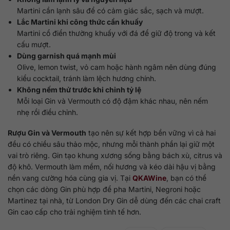
Martini cần lạnh sâu để có cảm giác sắc, sạch và mượt.
Lắc Martini khi công thức cần khuấy
Martini cổ điển thường khuấy với đá để giữ độ trong và kết
cấu mượt.
Dùng garnish quá mạnh mùi
Olive, lemon twist, vỏ cam hoặc hành ngâm nên dùng đúng
kiểu cocktail, tránh làm lệch hương chính.
Không nếm thử trước khi chỉnh tỷ lệ
Mỗi loại Gin và Vermouth có độ đậm khác nhau, nên nếm
nhẹ rồi điều chỉnh.
Rượu Gin và Vermouth
tạo nên sự kết hợp bền vững vì cả hai
đều có chiều sâu thảo mộc, nhưng mỗi thành phần lại giữ một
vai trò riêng. Gin tạo khung xương sống bằng bách xù, citrus và
độ khô. Vermouth làm mềm, nối hương và kéo dài hậu vị bằng
nền vang cường hóa cùng gia vị. Tại
QKAWine
, bạn có thể
chọn các dòng Gin phù hợp để pha Martini, Negroni hoặc
Martinez tại nhà, từ London Dry Gin dễ dùng đến các chai craft
Gin cao cấp cho trải nghiệm tinh tế hơn.