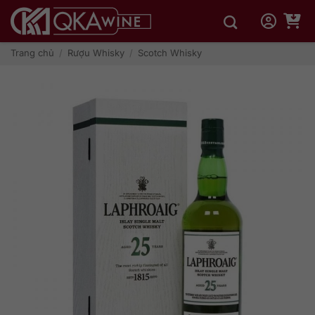
Bỏ
qua
nội
dung
Trang chủ
/
Rượu Whisky
/
Scotch Whisky