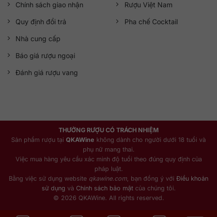
Chính sách giao nhận
Rượu Việt Nam
Quy định đổi trả
Pha chế Cocktail
Nhà cung cấp
Báo giá rượu ngoại
Đánh giá rượu vang
THƯỞNG RƯỢU CÓ TRÁCH NHIỆM
Sản phẩm rượu tại
QKAWine
không dành cho người dưới 18 tuổi và
phụ nữ mang thai.
Việc mua hàng yêu cầu xác minh độ tuổi theo đúng quy định của
pháp luật.
Bằng việc sử dụng website
qkawine.com
, bạn đồng ý với
Điều khoản
sử dụng
và
Chính sách bảo mật
của chúng tôi.
© 2026 QKAWine. All rights reserved.