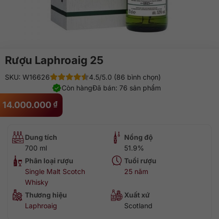
Rượu Laphroaig 25
SKU: W16626
4.5/5.0 (86 bình chọn)
Còn hàng
Đã bán: 76 sản phẩm
14.000.000
₫
Dung tích
Nồng độ
700 ml
51.9%
Phân loại rượu
Tuổi rượu
Single Malt Scotch
25 năm
Whisky
Thương hiệu
Xuất xứ
Laphroaig
Scotland