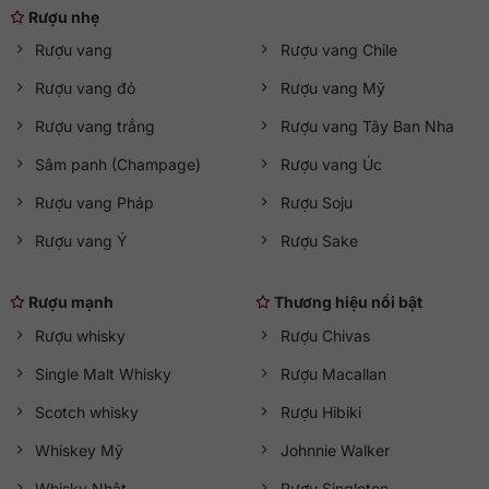
Rượu nhẹ
Rượu vang
Rượu vang Chile
Rượu vang đỏ
Rượu vang Mỹ
Rượu vang trắng
Rượu vang Tây Ban Nha
Sâm panh (Champage)
Rượu vang Úc
Rượu vang Pháp
Rượu Soju
Rượu vang Ý
Rượu Sake
Rượu mạnh
Thương hiệu nổi bật
Rượu whisky
Rượu Chivas
Single Malt Whisky
Rượu Macallan
Scotch whisky
Rượu Hibiki
Whiskey Mỹ
Johnnie Walker
Whisky Nhật
Rượu Singleton