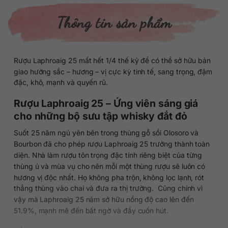
Thông tin sản phẩm
Rượu Laphroaig 25 mất hết 1/4 thế kỷ để có thể sở hữu bản
giao hưởng sắc – hương – vị cực kỳ tinh tế, sang trọng, đậm
đặc, khô, mạnh và quyến rũ.
Rượu Laphroaig 25 – Ứng viên sáng giá
cho những bộ sưu tập whisky đắt đỏ
Suốt 25 năm ngủ yên bên trong thùng gỗ sồi Olosoro và
Bourbon đã cho phép rượu Laphroaig 25 trưởng thành toàn
diện. Nhà làm rượu tôn trọng đặc tính riêng biệt của từng
thùng ủ và mùa vụ cho nên mỗi một thùng rượu sẽ luôn có
hương vị độc nhất. Họ không pha trộn, không lọc lạnh, rót
thẳng thùng vào chai và đưa ra thị trường. Cũng chính vì
vậy mà Laphroaig 25 năm sở hữu nồng độ cao lên đến
51.9%, mạnh mẽ đến bất ngờ và đầy cuốn hút.