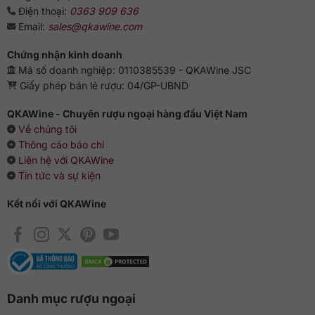
Điện thoại:
0363 909 636
Dư vị: Cái kết dài, khô với sự phức tạp của mùi cỏ cháy,
khói lạnh, trái cây, cà phê cùng mật ong rừng ngọt dịu.
Email:
sales@qkawine.com
Tốt nhất nên thưởng thức rượu theo kiểu nguyên bản hoặc
Chứng nhận kinh doanh
đem ướp lạnh sâu để dịu cổ họng hơn. Hoặc sau khi nhấm
Mã số doanh nghiệp: 0110385539 - QKAWine JSC
rượu bạn uống một chút nước lạnh để đỡ lâng lâng trong
Giấy phép bán lẻ rượu: 04/GP-UBND
nồng độ cao.
QKAWine - Chuyên rượu ngoại hàng đầu Việt Nam
Về chúng tôi
Thông cáo báo chí
Liên hệ với QKAWine
Tin tức và sự kiện
Kết nối với QKAWine
Danh mục rượu ngoại