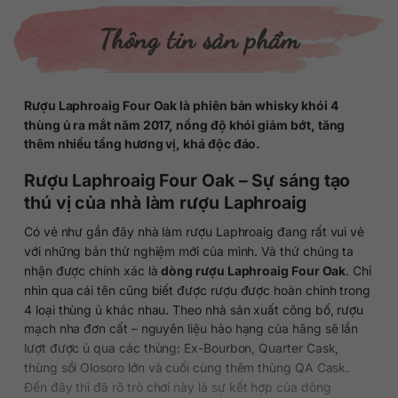
Thông tin sản phẩm
Rượu Laphroaig Four Oak là phiên bản whisky khói 4
thùng ủ ra mắt năm 2017, nồng độ khói giảm bớt, tăng
thêm nhiều tầng hương vị, khá độc đáo.
Rượu Laphroaig Four Oak – Sự sáng tạo
thú vị của nhà làm rượu Laphroaig
Có vẻ như gần đây nhà làm rượu Laphroaig đang rất vui vẻ
với những bản thử nghiệm mới của mình. Và thứ chúng ta
nhận được chính xác là
dòng rượu Laphroaig Four Oak
. Chỉ
nhìn qua cái tên cũng biết được rượu được hoàn chỉnh trong
4 loại thùng ủ khác nhau. Theo nhà sản xuất công bố, rượu
mạch nha đơn cất – nguyên liệu hảo hạng của hãng sẽ lần
lượt được ủ qua các thùng: Ex-Bourbon, Quarter Cask,
thùng sồi Olosoro lớn và cuối cùng thêm thùng QA Cask.
Đến đây thì đã rõ trò chơi này là sự kết hợp của dòng