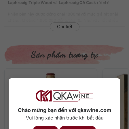
Laphroaig Triple Wood
và
Laphroaig QA Cask
rồi nhé!
Phiên bản này được đóng chai 1000ml với mức giá rất phải
chăng, khoảng 1.600.000 đồng/chai 1L. Như vậy, rất nhiều
Chi tiết
fan của nhà Laphroaig sẽ có cơ hội thưởng thức vị khói than
bùn đặc trưng của whisky xứ Islay.
Thông tin chi tiết về rượu
Sản phẩm tương tự
Xuất xứ: Scotland
Vùng sản xuất: Islay
Thương hiệu: Laphroaig
Phân loại: Single Malt Scotch Whisky
Nồng độ: 40%
Dung tích: 1000 ml
Tuổi rượu: NAS (không tuổi)
Màu sắc: Màu vàng sậm
Cách thưởng thức: Ngon nhất khi uống nguyên chất, có
Chào mừng bạn đến với qkawine.com
thể thêm chút nước tinh khiết
Quy cách: Thùng 12 chai
Vui lòng xác nhận trước khi bắt đầu
Mô tả hương vị rượu & thưởng thức