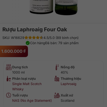
Rượu Laphroaig Four Oak
SKU: W16629
4.5/5.0 (89 bình chọn)
Còn hàng
Đã bán: 79 sản phẩm
1.600.000
₫
Dung tích
Nồng độ
1000 ml
40%
Phân loại rượu
Thương hiệu
Single Malt Scotch
Laphroaig
Whisky
Tuổi rượu
Xuất xứ
NAS (No Age Statement)
Scotland