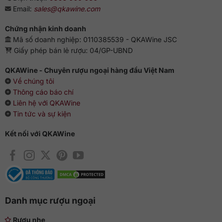
Với nồng độ chỉ 40% khá nhẹ nhàng, thưởng thức nguyên
Email:
sales@qkawine.com
chất không có vấn đề gì. Nếu không bạn có thể thêm chút
nước lọc để mùi rượu được tâng bốc hơn. Rượu Laphroaig
Chứng nhận kinh doanh
Four Oak có vẻ không phù hợp để uống cùng đá lạnh.
Mã số doanh nghiệp: 0110385539 - QKAWine JSC
Giấy phép bán lẻ rượu: 04/GP-UBND
QKAWine - Chuyên rượu ngoại hàng đầu Việt Nam
Về chúng tôi
Thông cáo báo chí
Liên hệ với QKAWine
Tin tức và sự kiện
Kết nối với QKAWine
Danh mục rượu ngoại
Rượu nhẹ