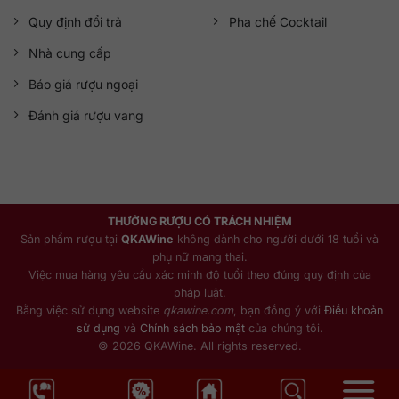
Quy định đổi trả
Pha chế Cocktail
Nhà cung cấp
Báo giá rượu ngoại
Đánh giá rượu vang
THƯỞNG RƯỢU CÓ TRÁCH NHIỆM
Sản phẩm rượu tại
QKAWine
không dành cho người dưới 18 tuổi và
phụ nữ mang thai.
Việc mua hàng yêu cầu xác minh độ tuổi theo đúng quy định của
pháp luật.
Bằng việc sử dụng website
qkawine.com
, bạn đồng ý với
Điều khoản
sử dụng
và
Chính sách bảo mật
của chúng tôi.
© 2026 QKAWine. All rights reserved.