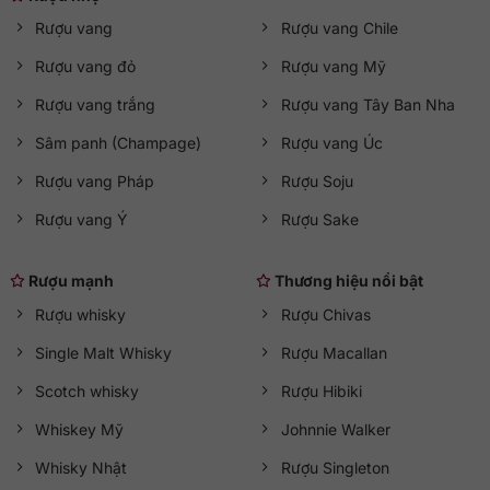
Rượu vang
Rượu vang Chile
Rượu vang đỏ
Rượu vang Mỹ
Rượu vang trắng
Rượu vang Tây Ban Nha
Sâm panh (Champage)
Rượu vang Úc
Rượu vang Pháp
Rượu Soju
Rượu vang Ý
Rượu Sake
Rượu mạnh
Thương hiệu nổi bật
Rượu whisky
Rượu Chivas
Single Malt Whisky
Rượu Macallan
Scotch whisky
Rượu Hibiki
Whiskey Mỹ
Johnnie Walker
Whisky Nhật
Rượu Singleton