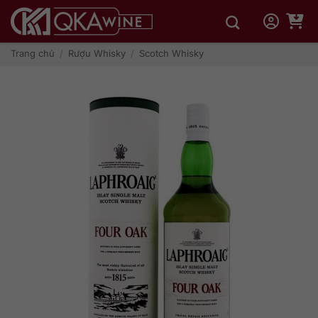
Bỏ
qua
nội
dung
Trang chủ
/
Rượu Whisky
/
Scotch Whisky