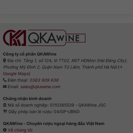
bình
rượu
Gin
luận
Gin:
truyền
ở
Từ
thống
Rượu
Hà
Gin
Lan
pha
đến
với
biểu
gì
tượng
ngon?
Anh
Gợi
ý
chuẩn
vị
từ
chuyên
gia
Công ty cổ phần QKAWine
Địa chỉ:
Tầng 1, số 12A, lô TT02, KĐT HDMon (Hải Đăng City),
Phường Mỹ Đình 2, Quận Nam Từ Liêm, Thành phố Hà Nội
(
Google Maps
)
Điện thoại:
0363 909 636
Email:
sales@qkawine.com
Chứng nhận kinh doanh
Mã số doanh nghiệp: 0110385539 - QKAWine JSC
Giấy phép bán lẻ rượu: 04/GP-UBND
QKAWine - Chuyên rượu ngoại hàng đầu Việt Nam
Về chúng tôi