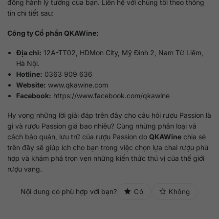
đồng hành lý tưởng của bạn. Liên hệ với chúng tôi theo thông
tin chi tiết sau:
Công ty Cổ phần QKAWine:
Địa chỉ:
12A-TT02, HDMon City, Mỹ Đình 2, Nam Từ Liêm,
Hà Nội.
Hotline:
0363 909 636
Website:
www.qkawine.com
Facebook:
https://www.facebook.com/qkawine
Hy vọng những lời giải đáp trên đây cho câu hỏi rượu Passion là
gì và rượu Passion giá bao nhiêu? Cùng những phân loại và
cách bảo quản, lưu trữ của rượu Passion do
QKAWine
chia sẻ
trên đây sẽ giúp ích cho bạn trong việc chọn lựa chai rượu phù
hợp và khám phá trọn vẹn những kiến thức thú vị của thế giới
rượu vang.
Nội dung có phù hợp với bạn?
Có
Không