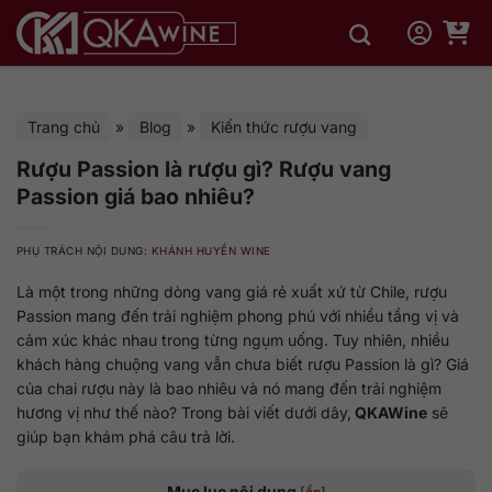
Bỏ
qua
nội
dung
Trang chủ
»
Blog
»
Kiến thức rượu vang
Rượu Passion là rượu gì? Rượu vang
Passion giá bao nhiêu?
PHỤ TRÁCH NỘI DUNG:
KHÁNH HUYỀN WINE
Là một trong những dòng vang giá rẻ xuất xứ từ Chile, rượu
Passion mang đến trải nghiệm phong phú với nhiều tầng vị và
cảm xúc khác nhau trong từng ngụm uống. Tuy nhiên, nhiều
khách hàng chuộng vang vẫn chưa biết rượu Passion là gì? Giá
của chai rượu này là bao nhiêu và nó mang đến trải nghiệm
hương vị như thế nào? Trong bài viết dưới dây,
QKAWine
sẽ
giúp bạn khám phá câu trả lời.
Mục lục nội dung