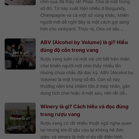
nhìn qua đã thấy rất Pháp. Clos là một trong
số đó. Từ này xuất hiện nhiều ở Burgundy,
Champagne và cả một số vùng khác, khiến
người mới dễ nghĩ đây là một cách gọi sang
hơn cho vineyard. Thực ra, Clos có sắc...
ABV (Alcohol by Volume) là gì? Hiểu
đúng độ cồn trong vang
Rượu vang luôn có một vài chi tiết trên nhãn
chai khiến người mới nhìn thấy nhiều lần
nhưng chưa chắc đã đọc kỹ. ABV (Alcohol by
Volume) là một trong số đó. Con số này
thường nằm khá khiêm tốn ở mép nhãn, gần
dung tích chai hoặc ở mặt sau, nên rất dễ...
Winery là gì? Cách hiểu và đọc đúng
trong rượu vang
Rượu vang có rất nhiều thuật ngữ nghe quen
tai nhưng khi đi sâu vào lại không hề đơn
giản, và winery là một ví dụ rất điển hình.