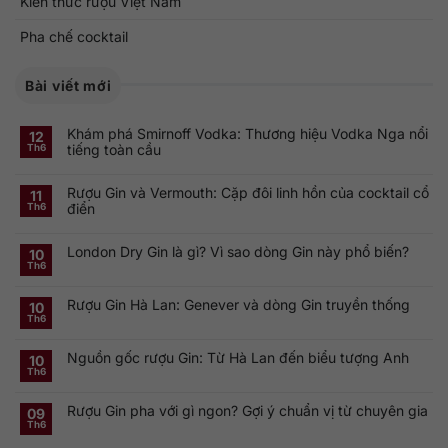
Kiến thức rượu Việt Nam
Pha chế cocktail
Bài viết mới
Khám phá Smirnoff Vodka: Thương hiệu Vodka Nga nổi
12
tiếng toàn cầu
Th6
Không
có
Rượu Gin và Vermouth: Cặp đôi linh hồn của cocktail cổ
bình
11
luận
điển
Th6
ở
Khám
Không
phá
có
Smirnoff
London Dry Gin là gì? Vì sao dòng Gin này phổ biến?
bình
10
Vodka:
luận
Th6
Thương
ở
Không
hiệu
Rượu
có
Vodka
Gin
bình
Nga
Rượu Gin Hà Lan: Genever và dòng Gin truyền thống
và
luận
10
nổi
ở
Vermouth:
Th6
tiếng
Không
London
Cặp
toàn
có
Dry
đôi
cầu
bình
Gin
linh
Nguồn gốc rượu Gin: Từ Hà Lan đến biểu tượng Anh
luận
10
là
hồn
ở
gì?
của
Th6
Không
Rượu
Vì
cocktail
có
Gin
sao
cổ
bình
Hà
dòng
điển
Rượu Gin pha với gì ngon? Gợi ý chuẩn vị từ chuyên gia
luận
09
Lan:
Gin
ở
Genever
này
Th6
Không
Nguồn
và
phổ
có
gốc
dòng
biến?