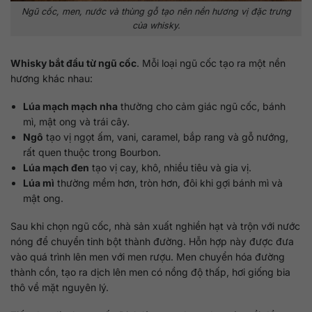
Ngũ cốc, men, nước và thùng gỗ tạo nên nền hương vị đặc trưng
của whisky.
Whisky bắt đầu từ ngũ cốc
. Mỗi loại ngũ cốc tạo ra một nền
hương khác nhau:
Lúa mạch mạch nha
thường cho cảm giác ngũ cốc, bánh
mì, mật ong và trái cây.
Ngô
tạo vị ngọt ấm, vani, caramel, bắp rang và gỗ nướng,
rất quen thuộc trong Bourbon.
Lúa mạch đen
tạo vị cay, khô, nhiều tiêu và gia vị.
Lúa mì
thường mềm hơn, tròn hơn, đôi khi gợi bánh mì và
mật ong.
Sau khi chọn ngũ cốc, nhà sản xuất nghiền hạt và trộn với nước
nóng để chuyển tinh bột thành đường. Hỗn hợp này được đưa
vào quá trình lên men với men rượu. Men chuyển hóa đường
thành cồn, tạo ra dịch lên men có nồng độ thấp, hơi giống bia
thô về mặt nguyên lý.