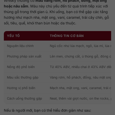
Whisky thường có
màu vàng rơm, hổ phách, đồng, mật ong
hoặc nâu sẫm
. Màu này chủ yếu đến từ quá trình tiếp xúc với
thùng gỗ trong thời gian ủ. Khi uống, bạn có thể gặp các tầng
hương như mạch nha, mật ong, vani, caramel, trái cây chín, gỗ
sồi, tiêu, quế, khói than bùn hoặc da thuộc.
YẾU TỐ
THÔNG TIN CƠ BẢN
Nguyên liệu chính
Ngũ cốc như lúa mạch, ngô, lúa mì, lúa m
Phương pháp sản xuất
Lên men, chưng cất, ủ thùng gỗ, đóng cha
Nồng độ phổ biến
Từ 40% ABV, nhiều chai ở 43% ABV đến 
Màu sắc thường gặp
Vàng rơm, hổ phách, đồng, nâu mật ong
Hương vị phổ biến
Mạch nha, mật ong, vani, caramel, trái cây,
Cách uống thường gặp
Neat, thêm vài giọt nước, on the rocks, ph
Nếu là người mới, bạn có thể hiểu đơn giản như sau: