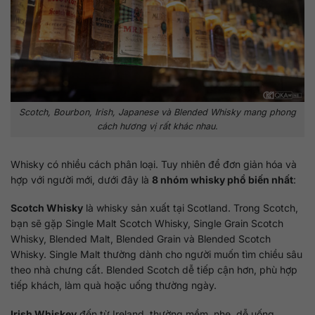
Scotch, Bourbon, Irish, Japanese và Blended Whisky mang phong
cách hương vị rất khác nhau.
Whisky có nhiều cách phân loại. Tuy nhiên để đơn giản hóa và
hợp với người mới, dưới đây là
8 nhóm whisky phổ biến nhất
:
Scotch Whisky
là whisky sản xuất tại Scotland. Trong Scotch,
bạn sẽ gặp Single Malt Scotch Whisky, Single Grain Scotch
Whisky, Blended Malt, Blended Grain và Blended Scotch
Whisky. Single Malt thường dành cho người muốn tìm chiều sâu
theo nhà chưng cất. Blended Scotch dễ tiếp cận hơn, phù hợp
tiếp khách, làm quà hoặc uống thường ngày.
Irish Whiskey
đến từ Ireland, thường mềm, nhẹ, dễ uống.