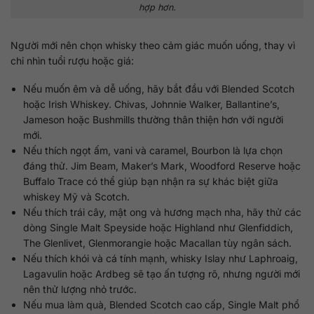
hợp hơn.
Người mới nên chọn whisky theo cảm giác muốn uống, thay vì
chỉ nhìn tuổi rượu hoặc giá:
Nếu muốn êm và dễ uống, hãy bắt đầu với Blended Scotch
hoặc Irish Whiskey. Chivas, Johnnie Walker, Ballantine’s,
Jameson hoặc Bushmills thường thân thiện hơn với người
mới.
Nếu thích ngọt ấm, vani và caramel, Bourbon là lựa chọn
đáng thử. Jim Beam, Maker’s Mark, Woodford Reserve hoặc
Buffalo Trace có thể giúp bạn nhận ra sự khác biệt giữa
whiskey Mỹ và Scotch.
Nếu thích trái cây, mật ong và hương mạch nha, hãy thử các
dòng Single Malt Speyside hoặc Highland như Glenfiddich,
The Glenlivet, Glenmorangie hoặc Macallan tùy ngân sách.
Nếu thích khói và cá tính mạnh, whisky Islay như Laphroaig,
Lagavulin hoặc Ardbeg sẽ tạo ấn tượng rõ, nhưng người mới
nên thử lượng nhỏ trước.
Nếu mua làm quà, Blended Scotch cao cấp, Single Malt phổ