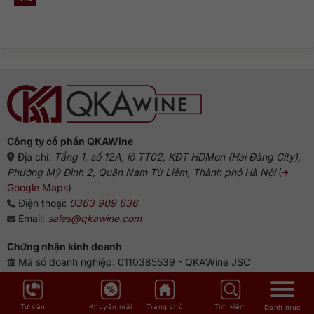
Không
Nguồn
và
phổ
có
gốc
dòng
biến?
bình
rượu
Gin
luận
Gin:
truyền
ở
Từ
thống
Rượu
Hà
Gin
Lan
pha
đến
với
biểu
gì
tượng
ngon?
Anh
Gợi
ý
chuẩn
vị
từ
chuyên
gia
Công ty cổ phần QKAWine
Địa chỉ:
Tầng 1, số 12A, lô TT02, KĐT HDMon (Hải Đăng City),
Phường Mỹ Đình 2, Quận Nam Từ Liêm, Thành phố Hà Nội
(
Google Maps
)
Điện thoại:
0363 909 636
Email:
sales@qkawine.com
Chứng nhận kinh doanh
Mã số doanh nghiệp: 0110385539 - QKAWine JSC
Giấy phép bán lẻ rượu: 04/GP-UBND
QKAWine - Chuyên rượu ngoại hàng đầu Việt Nam
Tư vấn
Khuyến mãi
Trang chủ
Tìm kiếm
Danh mục