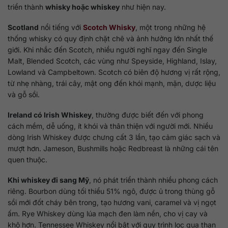
triển thành
whisky hoặc whiskey
như hiện nay.
Scotland
nổi tiếng với
Scotch Whisky
, một trong những hệ
thống whisky có quy định chặt chẽ và ảnh hưởng lớn nhất thế
giới. Khi nhắc đến Scotch, nhiều người nghĩ ngay đến Single
Malt, Blended Scotch, các vùng như Speyside, Highland, Islay,
Lowland và Campbeltown. Scotch có biên độ hương vị rất rộng,
từ nhẹ nhàng, trái cây, mật ong đến khói mạnh, mặn, dược liệu
và gỗ sồi.
Ireland có Irish Whiskey
, thường được biết đến với phong
cách mềm, dễ uống, ít khói và thân thiện với người mới. Nhiều
dòng Irish Whiskey được chưng cất 3 lần, tạo cảm giác sạch và
mượt hơn. Jameson, Bushmills hoặc Redbreast là những cái tên
quen thuộc.
Khi whiskey đi sang Mỹ
, nó phát triển thành nhiều phong cách
riêng. Bourbon dùng tối thiểu 51% ngô, được ủ trong thùng gỗ
sồi mới đốt cháy bên trong, tạo hương vani, caramel và vị ngọt
ấm. Rye Whiskey dùng lúa mạch đen làm nền, cho vị cay và
khô hơn. Tennessee Whiskey nổi bật với quy trình lọc qua than