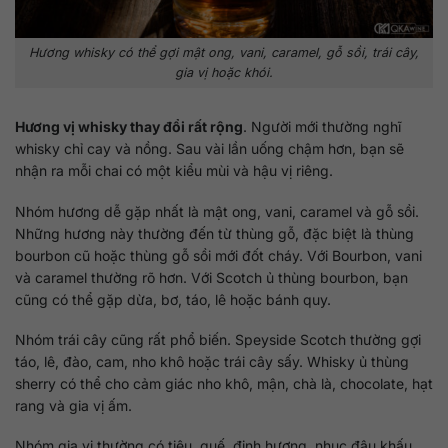
Hương whisky có thể gợi mật ong, vani, caramel, gỗ sồi, trái cây,
gia vị hoặc khói.
Hương vị whisky thay đổi rất rộng
. Người mới thường nghĩ
whisky chỉ cay và nồng. Sau vài lần uống chậm hơn, bạn sẽ
nhận ra mỗi chai có một kiểu mùi và hậu vị riêng.
Nhóm hương dễ gặp nhất là mật ong, vani, caramel và gỗ sồi.
Những hương này thường đến từ thùng gỗ, đặc biệt là thùng
bourbon cũ hoặc thùng gỗ sồi mới đốt cháy. Với Bourbon, vani
và caramel thường rõ hơn. Với Scotch ủ thùng bourbon, bạn
cũng có thể gặp dừa, bơ, táo, lê hoặc bánh quy.
Nhóm trái cây cũng rất phổ biến. Speyside Scotch thường gợi
táo, lê, đào, cam, nho khô hoặc trái cây sấy. Whisky ủ thùng
sherry có thể cho cảm giác nho khô, mận, chà là, chocolate, hạt
rang và gia vị ấm.
Nhóm gia vị thường có tiêu, quế, đinh hương, nhục đậu khấu