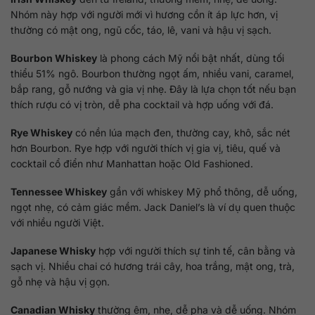
Nhóm này hợp với người mới vì hương cồn ít áp lực hơn, vị
thường có mật ong, ngũ cốc, táo, lê, vani và hậu vị sạch.
Bourbon Whiskey
là phong cách Mỹ nổi bật nhất, dùng tối
thiểu 51% ngô. Bourbon thường ngọt ấm, nhiều vani, caramel,
bắp rang, gỗ nướng và gia vị nhẹ. Đây là lựa chọn tốt nếu bạn
thích rượu có vị tròn, dễ pha cocktail và hợp uống với đá.
Rye Whiskey
có nền lúa mạch đen, thường cay, khô, sắc nét
hơn Bourbon. Rye hợp với người thích vị gia vị, tiêu, quế và
cocktail cổ điển như Manhattan hoặc Old Fashioned.
Tennessee Whiskey
gần với whiskey Mỹ phổ thông, dễ uống,
ngọt nhẹ, có cảm giác mềm. Jack Daniel’s là ví dụ quen thuộc
với nhiều người Việt.
Japanese Whisky
hợp với người thích sự tinh tế, cân bằng và
sạch vị. Nhiều chai có hương trái cây, hoa trắng, mật ong, trà,
gỗ nhẹ và hậu vị gọn.
Canadian Whisky
thường êm, nhẹ, dễ pha và dễ uống. Nhóm