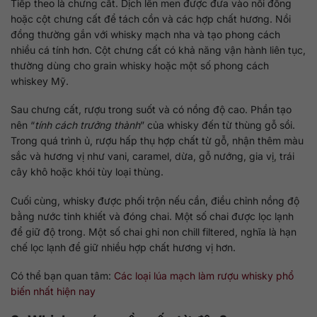
Tiếp theo là chưng cất. Dịch lên men được đưa vào nồi đồng
hoặc cột chưng cất để tách cồn và các hợp chất hương. Nồi
đồng thường gắn với whisky mạch nha và tạo phong cách
nhiều cá tính hơn. Cột chưng cất có khả năng vận hành liên tục,
thường dùng cho grain whisky hoặc một số phong cách
whiskey Mỹ.
Sau chưng cất, rượu trong suốt và có nồng độ cao. Phần tạo
nên “
tính cách trưởng thành
” của whisky đến từ thùng gỗ sồi.
Trong quá trình ủ, rượu hấp thụ hợp chất từ gỗ, nhận thêm màu
sắc và hương vị như vani, caramel, dừa, gỗ nướng, gia vị, trái
cây khô hoặc khói tùy loại thùng.
Cuối cùng, whisky được phối trộn nếu cần, điều chỉnh nồng độ
bằng nước tinh khiết và đóng chai. Một số chai được lọc lạnh
để giữ độ trong. Một số chai ghi non chill filtered, nghĩa là hạn
chế lọc lạnh để giữ nhiều hợp chất hương vị hơn.
Có thể bạn quan tâm:
Các loại lúa mạch làm rượu whisky phổ
biến nhất hiện nay