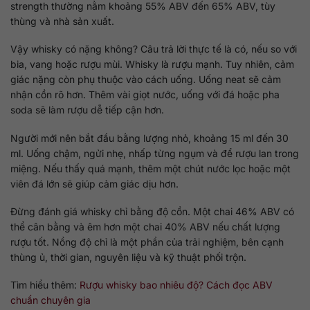
strength thường nằm khoảng 55% ABV đến 65% ABV, tùy
thùng và nhà sản xuất.
Vậy whisky có nặng không? Câu trả lời thực tế là có, nếu so với
bia, vang hoặc rượu mùi. Whisky là rượu mạnh. Tuy nhiên, cảm
giác nặng còn phụ thuộc vào cách uống. Uống neat sẽ cảm
nhận cồn rõ hơn. Thêm vài giọt nước, uống với đá hoặc pha
soda sẽ làm rượu dễ tiếp cận hơn.
Người mới nên bắt đầu bằng lượng nhỏ, khoảng 15 ml đến 30
ml. Uống chậm, ngửi nhẹ, nhấp từng ngụm và để rượu lan trong
miệng. Nếu thấy quá mạnh, thêm một chút nước lọc hoặc một
viên đá lớn sẽ giúp cảm giác dịu hơn.
Đừng đánh giá whisky chỉ bằng độ cồn. Một chai 46% ABV có
thể cân bằng và êm hơn một chai 40% ABV nếu chất lượng
rượu tốt. Nồng độ chỉ là một phần của trải nghiệm, bên cạnh
thùng ủ, thời gian, nguyên liệu và kỹ thuật phối trộn.
Tìm hiểu thêm:
Rượu whisky bao nhiêu độ? Cách đọc ABV
chuẩn chuyên gia