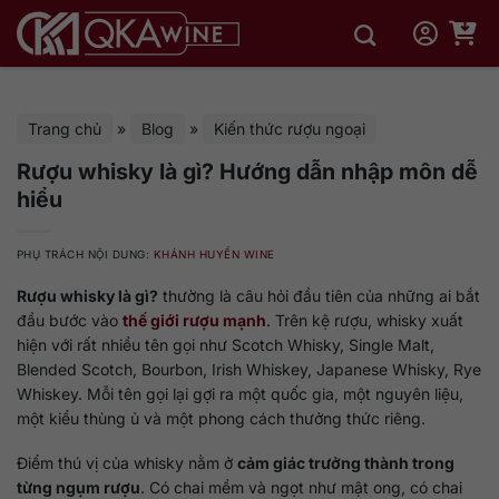
Bỏ
qua
nội
dung
Trang chủ
»
Blog
»
Kiến thức rượu ngoại
Rượu whisky là gì? Hướng dẫn nhập môn dễ
hiểu
PHỤ TRÁCH NỘI DUNG:
KHÁNH HUYỀN WINE
Rượu whisky là gì?
thường là câu hỏi đầu tiên của những ai bắt
đầu bước vào
thế giới rượu mạnh
. Trên kệ rượu, whisky xuất
hiện với rất nhiều tên gọi như Scotch Whisky, Single Malt,
Blended Scotch, Bourbon, Irish Whiskey, Japanese Whisky, Rye
Whiskey. Mỗi tên gọi lại gợi ra một quốc gia, một nguyên liệu,
một kiểu thùng ủ và một phong cách thưởng thức riêng.
Điểm thú vị của whisky nằm ở
cảm giác trưởng thành trong
từng ngụm rượu
. Có chai mềm và ngọt như mật ong, có chai