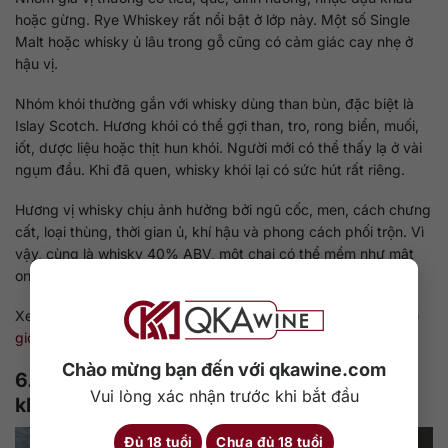
hoặc gừng. Rye Whiskey rất nổi bật ở lớp này. Một số Single
Malt hoặc whisky ủ lâu trong gỗ cũng có cảm giác cay nhẹ ở
hậu vị.
Nhóm khói thường gắn với whisky dùng than bùn, đặc biệt là
Islay Scotch. Hương khói có thể gợi than, tro, rong biển, muối,
iốt, dược liệu hoặc thịt hun khói. Người mới có thể thấy lạ ở vài
ngụm đầu. Khi đã quen, whisky khói lại có sức hút rất riêng.
Hương vị whisky chịu ảnh hưởng bởi ngũ cốc, men, cách chưng
cất, loại thùng, thời gian ủ, khí hậu và phong cách phối trộn. Vì
vậy, cùng là whisky 40% ABV, một chai có thể mềm như mật
ong, còn chai khác lại khói mạnh và cay khô.
Xem chi tiết tại:
10+ mùi vị rượu whisky phổ biến nhất trên thế
giới hiện nay
Chào mừng bạn đến với qkawine.com
6. Rượu whisky bao nhiêu độ và có nặng
Vui lòng xác nhận trước khi bắt đầu
không?
Đủ 18 tuổi
Chưa đủ 18 tuổi