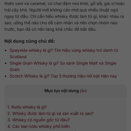
thơm vani và caramel, có chai đậm mùi khói, gỗ sồi, gia vị hoặc
trái cây khô. Người mới không cần nhớ quá nhiều thuật ngữ
ngay từ đầu. Chỉ cần hiểu whisky được làm từ gì, khác nhau ra
sao, uống thế nào cho dễ cảm nhận và nên chọn nhóm nào
trước, bạn đã có nền tảng khá chắc để bắt đầu.
Nội dung cùng chủ đề:
Speyside whisky là gì? Tìm hiểu vùng whisky trứ danh từ
Scotland
Single Grain Whisky là gì? So sánh Single Malt và Single
Grain
Scotch Whisky là gì? Top 5 thương hiệu nổi bật hiện nay
Mục lục nội dung
[
ẩn
]
1. Rượu whisky là gì?
2. Whisky được làm từ gì và sản xuất ra sao?
3. Whisky có nguồn gốc từ đâu?
4. Các loại rượu whisky phổ biến