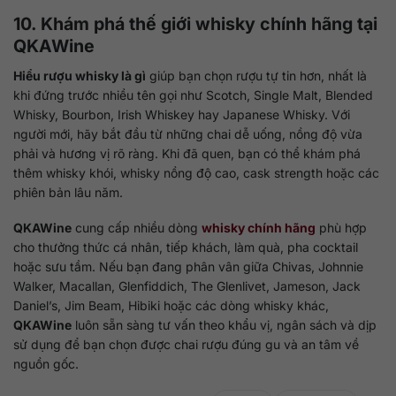
10. Khám phá thế giới whisky chính hãng tại
QKAWine
Hiểu rượu whisky là gì
giúp bạn chọn rượu tự tin hơn, nhất là
khi đứng trước nhiều tên gọi như Scotch, Single Malt, Blended
Whisky, Bourbon, Irish Whiskey hay Japanese Whisky. Với
người mới, hãy bắt đầu từ những chai dễ uống, nồng độ vừa
phải và hương vị rõ ràng. Khi đã quen, bạn có thể khám phá
thêm whisky khói, whisky nồng độ cao, cask strength hoặc các
phiên bản lâu năm.
QKAWine
cung cấp nhiều dòng
whisky chính hãng
phù hợp
cho thưởng thức cá nhân, tiếp khách, làm quà, pha cocktail
hoặc sưu tầm. Nếu bạn đang phân vân giữa Chivas, Johnnie
Walker, Macallan, Glenfiddich, The Glenlivet, Jameson, Jack
Daniel’s, Jim Beam, Hibiki hoặc các dòng whisky khác,
QKAWine
luôn sẵn sàng tư vấn theo khẩu vị, ngân sách và dịp
sử dụng để bạn chọn được chai rượu đúng gu và an tâm về
nguồn gốc.