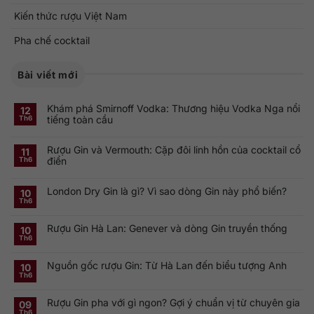
Kiến thức rượu Việt Nam
Pha chế cocktail
Bài viết mới
Khám phá Smirnoff Vodka: Thương hiệu Vodka Nga nổi
12
tiếng toàn cầu
Th6
Không
có
Rượu Gin và Vermouth: Cặp đôi linh hồn của cocktail cổ
bình
11
luận
điển
Th6
ở
Khám
Không
phá
có
Smirnoff
London Dry Gin là gì? Vì sao dòng Gin này phổ biến?
bình
10
Vodka:
luận
Th6
Thương
ở
Không
hiệu
Rượu
có
Vodka
Gin
bình
Nga
Rượu Gin Hà Lan: Genever và dòng Gin truyền thống
và
luận
10
nổi
ở
Vermouth:
Th6
tiếng
Không
London
Cặp
toàn
có
Dry
đôi
cầu
bình
Gin
linh
Nguồn gốc rượu Gin: Từ Hà Lan đến biểu tượng Anh
luận
10
là
hồn
ở
gì?
của
Th6
Không
Rượu
Vì
cocktail
có
Gin
sao
cổ
bình
Hà
dòng
điển
Rượu Gin pha với gì ngon? Gợi ý chuẩn vị từ chuyên gia
luận
09
Lan:
Gin
ở
Genever
này
Th6