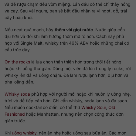
và để rượu chạm đều vòm miệng. Lần đầu có thể chỉ thấy nóng
và cay. Sau vài ngụm, bạn sẽ bắt đầu nhận ra vị ngọt, gỗ, trái
cây hoặc khói.
Nếu neat quá mạnh, hãy
thêm vài giọt nước
. Nước giúp cồn
dịu hơn và đôi khi làm hương thơm mở rõ hơn. Cách này phù
hợp với Single Malt, whisky trên 46% ABV hoặc những chai có
cấu trúc dày.
On the rocks
là lựa chọn thân thiện hơn trong thời tiết nóng
hoặc khi uống thư giãn. Dùng một viên đá lớn trong ly rocks, rót
whisky lên đá và uống chậm. Đá làm rượu lạnh hơn, dịu hơn và
pha loãng dần.
Whisky soda
phù hợp với người mới hoặc khi muốn ly uống nhẹ,
tươi và dễ tiếp cận hơn. Chỉ cần whisky, soda lạnh và đá sạch.
Nếu muốn cocktail cổ điển, có thể thử
Whisky Sour
,
Old
Fashioned
hoặc Manhattan, nhưng nên chọn công thức đơn
giản trước.
Khi
uống whisky
, nên ăn nhẹ hoặc uống sau bữa ăn. Các món