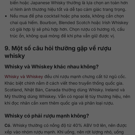
biến hoặc Japanese Whisky thường là lựa chọn an toàn hơn
vì hình ảnh thương hiệu tốt và dễ tạo cảm giác trang trọng.
Nếu mua để pha cocktail hoặc pha soda, không cần chọn
chai quá hiếm. Bourbon, Blended Scotch hoặc Irish Whiskey
có giá hợp lý sẽ phù hợp hơn. Chọn rượu có hương rõ, cấu
trúc ổn, không quá mỏng để khi pha vẫn giữ được vị.
9. Một số câu hỏi thường gặp về rượu
whisky
Whisky và Whiskey khác nhau không?
Whisky và Whiskey
đều chỉ rượu mạnh chưng cất từ ngũ cốc.
Khác biệt chính nằm ở cách viết theo truyền thống quốc gia.
Scotland, Nhật Bản, Canada thường dùng Whisky. Ireland và
Mỹ thường dùng Whiskey. Vẫn có ngoại lệ tùy thương hiệu, nên
khi đọc nhãn cần xem thêm quốc gia và phân loại rượu.
Whisky có phải rượu mạnh không?
Có
. Whisky thường có nồng độ từ 40% ABV trở lên, nên được
xếp vào nhóm rượu mạnh. Khi uống, nên rót lượng nhỏ, uống