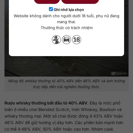
Ghi nhớ lựa chọn
Website không dành cho người dưới 18 tuổi, phụ nữ đang
mang thai.
Thưởng thức có trách nhiệm
Nồng độ whisky thường từ 40% ABV đến 46% ABV và ảnh hưởng
trực tiếp đến trải nghiệm thưởng thức.
Rượu whisky thường bắt đầu từ 40% ABV
. Đây là mức phổ
biến ở nhiều chai Blended Scotch, Irish Whiskey, Bourbon và
whisky thương mại. Một số chai được đóng ở 43% ABV hoặc
46% ABV để giữ hương vị dày hơn. Các phiên bản mạnh hơn
có thể ở 48% ABV, 50% ABV hoặc cao hơn. Nhóm cask