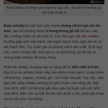
Rượu whisky là dòng rượu mạnh từ ngũ cốc, nổi bật với hương gỗ,
mật ong và gia vị.
Rượu whisky
là một loại rượu mạnh
chưng cất từ ngũ cốc lên
men
, sau đó thường được
ủ trong thùng gỗ sồi
để tạo màu
sắc, hương thơm và cấu trúc vị. Các loại
ngũ cốc làm whisky
thường gặp gồm lúa mạch, lúa mạch mạch nha, ngô, lúa mì và
lúa mạch đen. Tùy quốc gia và phong cách sản xuất, tỷ lệ ngũ
cốc, cách chưng cất, thời gian ủ và loại thùng gỗ sẽ tạo ra
những kiểu whisky rất khác nhau.
Phần lớn whisky thương mại có nồng độ từ
40% ABV trở lên
.
Đây là lý do whisky được xếp vào nhóm rượu mạnh, cùng nhóm
với brandy, cognac, vodka, gin, rum hoặc tequila. Tuy vậy, cảm
giác khi uống whisky không chỉ phụ thuộc vào nồng độ. Một
chai 40% ABV có thể khá gắt nếu rượu trẻ hoặc cồn nổi. Một
chai 46% ABV vẫn có thể rất êm nếu được ủ tốt, phối trộn khéo
và có cấu trúc cân bằng.