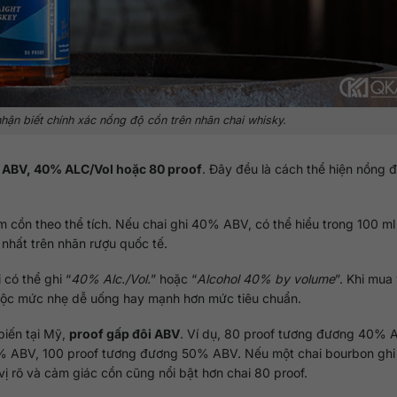
ận biết chính xác nồng độ cồn trên nhãn chai whisky.
ABV, 40% ALC/Vol hoặc 80 proof
. Đây đều là cách thể hiện nồng 
ăm cồn theo thể tích. Nếu chai ghi 40% ABV, có thể hiểu trong 100 ml
nhất trên nhãn rượu quốc tế.
có thể ghi “
40% Alc./Vol.
” hoặc “
Alcohol 40% by volume
”. Khi mua
thuộc mức nhẹ dễ uống hay mạnh hơn mức tiêu chuẩn.
biến tại Mỹ,
proof gấp đôi ABV
. Ví dụ, 80 proof tương đương 40% 
 ABV, 100 proof tương đương 50% ABV. Nếu một chai bourbon ghi
ị rõ và cảm giác cồn cũng nổi bật hơn chai 80 proof.