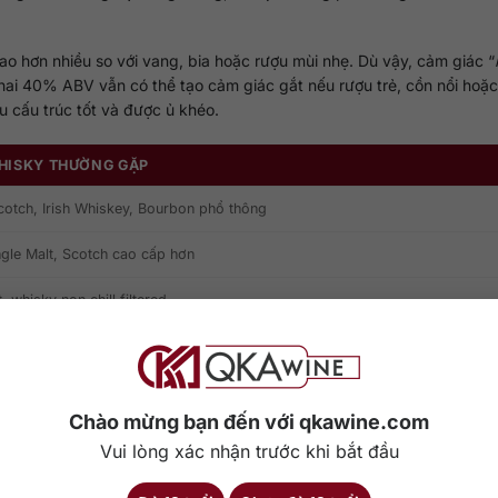
ao hơn nhiều so với vang, bia hoặc rượu mùi nhẹ. Dù vậy, cảm giác “
ai 40% ABV vẫn có thể tạo cảm giác gắt nếu rượu trẻ, cồn nổi hoặc
 cấu trúc tốt và được ủ khéo.
ISKY THƯỜNG GẶP
cotch, Irish Whiskey, Bourbon phổ thông
gle Malt, Scotch cao cấp hơn
, whisky non chill filtered
Rye, Single Malt phiên bản mạnh hơn
gth, barrel proof
Chào mừng bạn đến với qkawine.com
trên nhãn chai
Vui lòng xác nhận trước khi bắt đầu