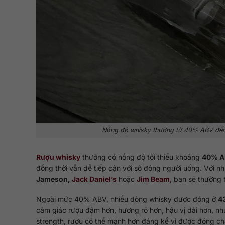
Nồng độ whisky thường từ 40% ABV đến 
Rượu whisky
thường có nồng độ tối thiểu khoảng
40% AB
đồng thời vẫn dễ tiếp cận với số đông người uống. Với n
Jameson,
Jack Daniel’s
hoặc
Jim Beam
, bạn sẽ thường
Ngoài mức 40% ABV, nhiều dòng whisky được đóng ở
4
cảm giác rượu đậm hơn, hương rõ hơn, hậu vị dài hơn, n
strength, rượu có thể mạnh hơn đáng kể vì được đóng cha