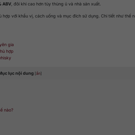
% ABV
, đôi khi cao hơn tùy thùng ủ và nhà sản xuất.
 hợp với khẩu vị, cách uống và mục đích sử dụng. Chi tiết như thế 
yên gia
phù hợp
whisky
Mục lục nội dung
[
ẩn
]
ế nào?