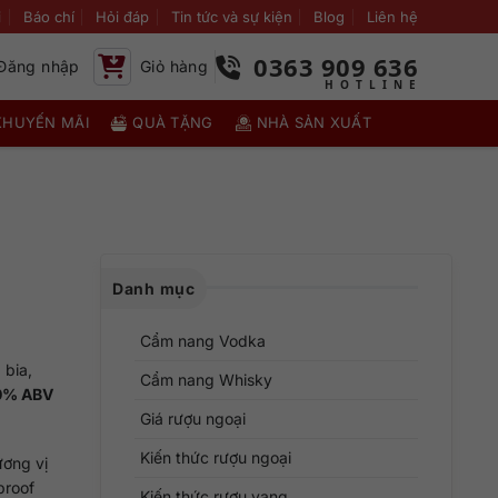
i
Báo chí
Hỏi đáp
Tin tức và sự kiện
Blog
Liên hệ
0363 909 636
Đăng nhập
Giỏ hàng
KHUYẾN MÃI
QUÀ TẶNG
NHÀ SẢN XUẤT
Danh mục
Cẩm nang Vodka
 bia,
Cẩm nang Whisky
0% ABV
Giá rượu ngoại
Kiến thức rượu ngoại
ương vị
proof
Kiến thức rượu vang