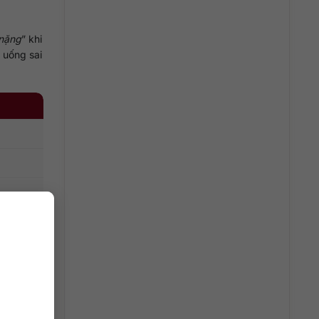
nặng
” khi
 uống sai