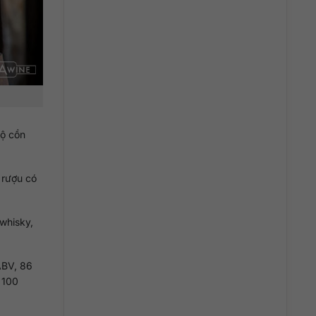
độ cồn
 rượu có
 whisky,
ABV, 86
 100