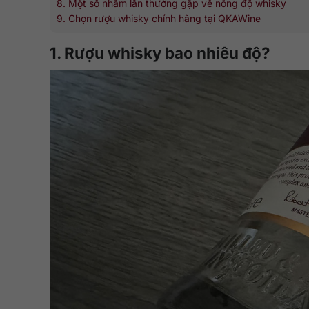
8. Một số nhầm lẫn thường gặp về nồng độ whisky
9. Chọn rượu whisky chính hãng tại QKAWine
1. Rượu whisky bao nhiêu độ?