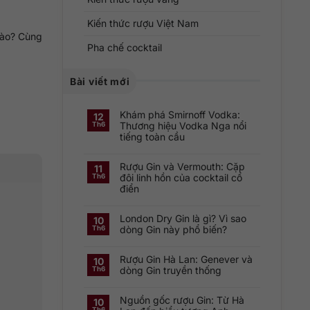
Kiến thức rượu Việt Nam
nào? Cùng
Pha chế cocktail
Bài viết mới
Khám phá Smirnoff Vodka:
12
Thương hiệu Vodka Nga nổi
Th6
tiếng toàn cầu
Không
có
Rượu Gin và Vermouth: Cặp
bình
11
luận
đôi linh hồn của cocktail cổ
Th6
ở
điển
Khám
phá
Không
Smirnoff
có
Vodka:
London Dry Gin là gì? Vì sao
bình
Thương
10
luận
hiệu
dòng Gin này phổ biến?
Th6
ở
Vodka
Rượu
Nga
Không
Gin
nổi
có
và
tiếng
Rượu Gin Hà Lan: Genever và
bình
10
Vermouth:
toàn
luận
dòng Gin truyền thống
Th6
Cặp
cầu
ở
đôi
London
Không
linh
Dry
có
hồn
Gin
Nguồn gốc rượu Gin: Từ Hà
bình
10
của
là
luận
cocktail
Th6