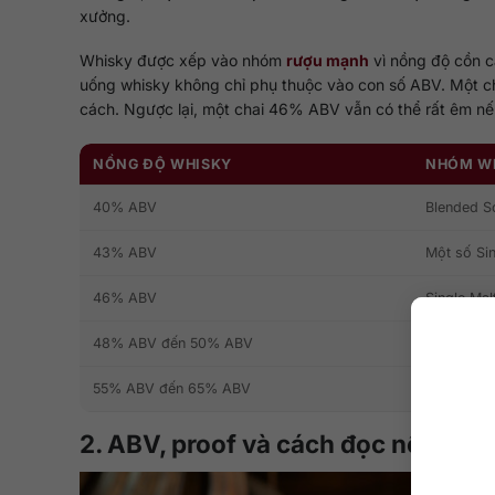
xưởng.
Whisky được xếp vào nhóm
rượu mạnh
vì nồng độ cồn c
uống whisky không chỉ phụ thuộc vào con số ABV. Một ch
cách. Ngược lại, một chai 46% ABV vẫn có thể rất êm nếu
NỒNG ĐỘ WHISKY
NHÓM WH
40% ABV
Blended S
43% ABV
Một số Sin
46% ABV
Single Malt
48% ABV đến 50% ABV
Bourbon, 
55% ABV đến 65% ABV
Cask stren
2. ABV, proof và cách đọc nồng độ 