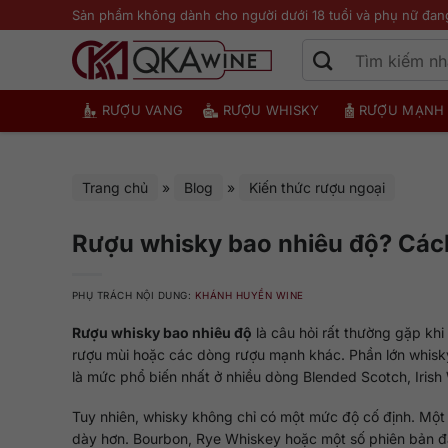
Bỏ
Sản phẩm không dành cho người dưới 18 tuổi và phụ nữ đan
qua
nội
dung
RƯỢU VANG
RƯỢU WHISKY
RƯỢU MẠNH
Trang chủ
»
Blog
»
Kiến thức rượu ngoại
Rượu whisky bao nhiêu độ? Các
PHỤ TRÁCH NỘI DUNG:
KHÁNH HUYỀN WINE
Rượu whisky bao nhiêu độ
là câu hỏi rất thường gặp khi 
rượu mùi hoặc các dòng rượu mạnh khác. Phần lớn whisky
là mức phổ biến nhất ở nhiều dòng Blended Scotch, Iris
Tuy nhiên, whisky không chỉ có một mức độ cố định. Một
dày hơn. Bourbon, Rye Whiskey hoặc một số phiên bản đ