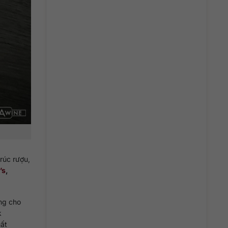
rúc rượu,
’s
,
ng cho
k
uất