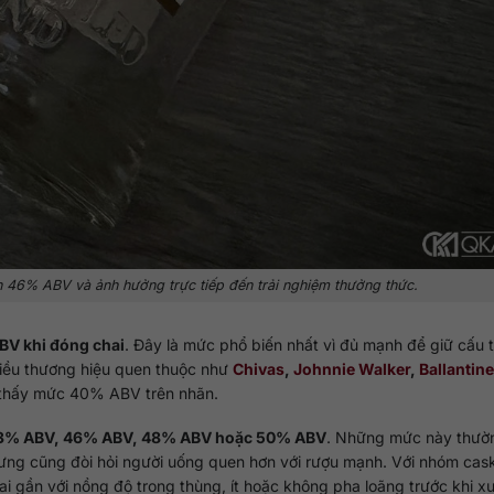
46% ABV và ảnh hưởng trực tiếp đến trải nghiệm thưởng thức.
V khi đóng chai
. Đây là mức phổ biến nhất vì đủ mạnh để giữ cấu t
hiều thương hiệu quen thuộc như
Chivas
,
Johnnie Walker
,
Ballantine
 thấy mức 40% ABV trên nhãn.
3% ABV, 46% ABV, 48% ABV hoặc 50% ABV
. Những mức này thườ
hưng cũng đòi hỏi người uống quen hơn với rượu mạnh. Với nhóm cas
i gần với nồng độ trong thùng, ít hoặc không pha loãng trước khi x