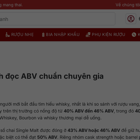
g mang thai.
Về chúng tô
RƯỢU NHẸ
BIA NHẬP KHẨU
PHỤ KIỆN RƯỢU
h đọc ABV chuẩn chuyên gia
người mới bắt đầu tìm hiểu whisky, nhất là khi so sánh với rượu vang,
 trên thị trường có nồng độ từ
40% ABV đến 46% ABV
, trong đó
4
h Whiskey, Bourbon và whisky thương mại dễ uống.
 số chai Single Malt được đóng ở
43% ABV hoặc 46% ABV
để giữ h
ặc biệt có thể đạt
50% ABV
. Riêng nhóm cask strength hoặc barrel 