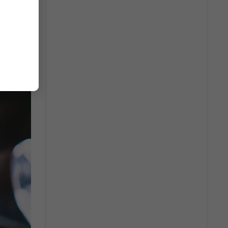
ể thử