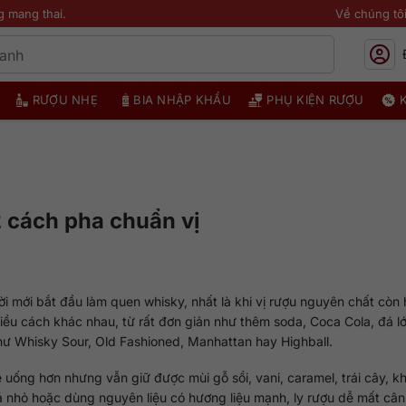
g mang thai.
Về chúng tô
RƯỢU NHẸ
BIA NHẬP KHẨU
PHỤ KIỆN RƯỢU
2 cách pha chuẩn vị
ời mới bắt đầu làm quen whisky, nhất là khi vị rượu nguyên chất còn
iều cách khác nhau, từ rất đơn giản như thêm soda, Coca Cola, đá l
hư Whisky Sour, Old Fashioned, Manhattan hay Highball.
uống hơn nhưng vẫn giữ được mùi gỗ sồi, vani, caramel, trái cây, k
á nhỏ hoặc dùng nguyên liệu có hương liệu mạnh, ly rượu dễ mất câ