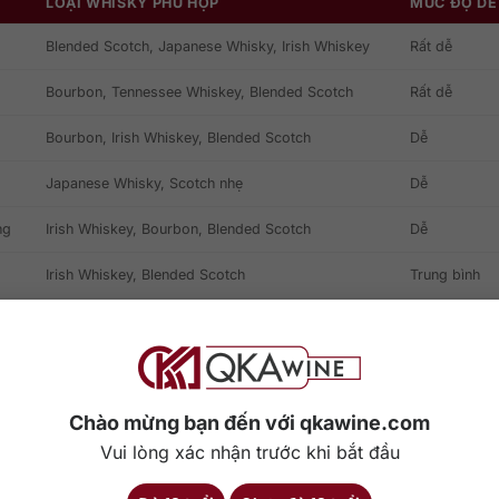
LOẠI WHISKY PHÙ HỢP
MỨC ĐỘ DỄ
Blended Scotch, Japanese Whisky, Irish Whiskey
Rất dễ
Bourbon, Tennessee Whiskey, Blended Scotch
Rất dễ
Bourbon, Irish Whiskey, Blended Scotch
Dễ
Japanese Whisky, Scotch nhẹ
Dễ
ng
Irish Whiskey, Bourbon, Blended Scotch
Dễ
Irish Whiskey, Blended Scotch
Trung bình
Bourbon, Rye Whiskey
Trung bình
nh
Rye Whiskey, Bourbon
Khó hơn
Bourbon
Trung bình
Chào mừng bạn đến với qkawine.com
Vui lòng xác nhận trước khi bắt đầu
Scotch, Irish Whiskey
Dễ