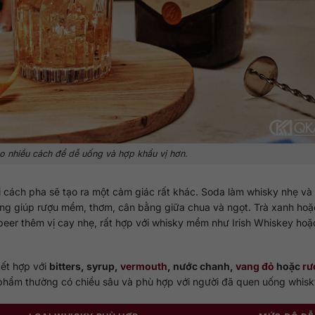
o nhiều cách để dễ uống và hợp khẩu vị hơn.
 cách pha sẽ tạo ra một cảm giác rất khác. Soda làm whisky nhẹ và 
ong giúp rượu mềm, thơm, cân bằng giữa chua và ngọt. Trà xanh hoặc
 beer thêm vị cay nhẹ, rất hợp với whisky mềm như Irish Whiskey hoặ
kết hợp với
bitters, syrup,
vermouth
, nước chanh,
vang đỏ
hoặc
rư
phẩm thường có chiều sâu và phù hợp với người đã quen uống whisk