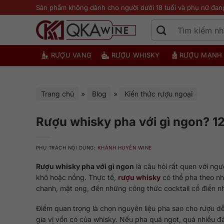
Bỏ
Sản phẩm không dành cho người dưới 18 tuổi và phụ nữ đan
qua
nội
dung
RƯỢU VANG
RƯỢU WHISKY
RƯỢU MẠNH
Trang chủ
»
Blog
»
Kiến thức rượu ngoại
Rượu whisky pha với gì ngon? 1
PHỤ TRÁCH NỘI DUNG:
KHÁNH HUYỀN WINE
Rượu whisky pha với gì ngon
là câu hỏi rất quen với ngư
khô hoặc nồng. Thực tế,
rượu whisky
có thể pha theo nh
chanh, mật ong, đến những công thức cocktail cổ điển n
Điểm quan trọng là chọn nguyên liệu pha sao cho rượu dễ 
gia vị vốn có của whisky. Nếu pha quá ngọt, quá nhiều đ