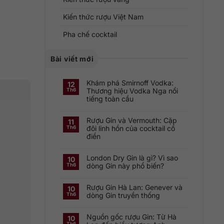
Kiến thức rượu Việt Nam
Pha chế cocktail
Bài viết mới
Khám phá Smirnoff Vodka:
12
Thương hiệu Vodka Nga nổi
Th6
tiếng toàn cầu
Không
có
Rượu Gin và Vermouth: Cặp
bình
11
luận
đôi linh hồn của cocktail cổ
Th6
ở
điển
Khám
phá
Không
Smirnoff
có
Vodka:
London Dry Gin là gì? Vì sao
bình
Thương
10
luận
hiệu
dòng Gin này phổ biến?
Th6
ở
Vodka
Rượu
Nga
Không
Gin
nổi
có
và
tiếng
Rượu Gin Hà Lan: Genever và
bình
10
Vermouth:
toàn
luận
dòng Gin truyền thống
Th6
Cặp
cầu
ở
đôi
London
Không
linh
Dry
có
hồn
Gin
Nguồn gốc rượu Gin: Từ Hà
bình
10
của
là
luận
cocktail
Th6