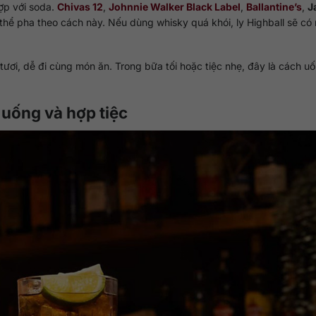
ợp với soda.
Chivas 12
,
Johnnie Walker Black Label
,
Ballantine’s
,
J
hể pha theo cách này. Nếu dùng whisky quá khói, ly Highball sẽ có
ươi, dễ đi cùng món ăn. Trong bữa tối hoặc tiệc nhẹ, đây là cách uố
 uống và hợp tiệc