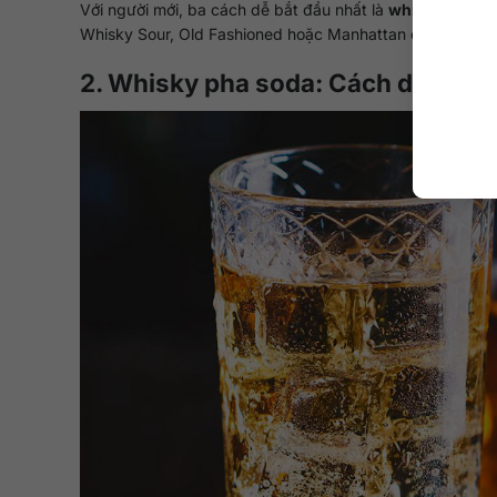
Với người mới, ba cách dễ bắt đầu nhất là
whisky soda, 
Whisky Sour, Old Fashioned hoặc Manhattan để cảm nhận
2. Whisky pha soda: Cách dễ uống