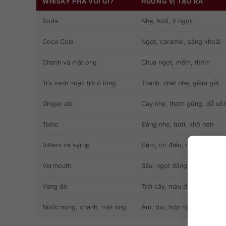
WHISKY PHA VỚI GÌ?
HƯƠNG VỊ TẠO RA
Soda
Nhẹ, tươi, ít ngọt
Coca Cola
Ngọt, caramel, sảng khoái
Chanh và mật ong
Chua ngọt, mềm, thơm
Trà xanh hoặc trà ô long
Thanh, chát nhẹ, giảm gắt
Ginger ale
Cay nhẹ, thơm gừng, dễ uố
Tonic
Đắng nhẹ, tươi, khô hơn
Bitters và syrup
Đậm, cổ điển, rõ vị whisky
Vermouth
Sâu, ngọt đắng, trưởng thà
Vang đỏ
Trái cây, màu đẹp, hậu vị lạ
Nước nóng, chanh, mật ong
Ấm, dịu, hợp ngày lạnh