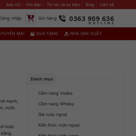
i
Báo chí
Hỏi đáp
Tin tức và sự kiện
Blog
Liên hệ
0363 909 636
Đăng nhập
Giỏ hàng
KHUYẾN MÃI
QUÀ TẶNG
NHÀ SẢN XUẤT
Danh mục
Cẩm nang Vodka
 hơi mạnh,
Cẩm nang Whisky
ớn, nước
Giá rượu ngoại
Kiến thức rượu ngoại
hói hoặc
n bằng.
Kiến thức rượu vang