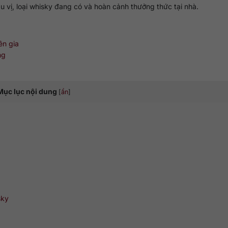
u vị, loại whisky đang có và hoàn cảnh thưởng thức tại nhà.
ên gia
ng
Mục lục nội dung
[
ẩn
]
sky