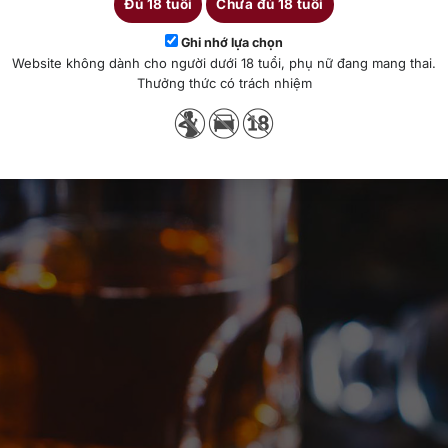
Đủ 18 tuổi
Chưa đủ 18 tuổi
whisky Coca và whisky chanh mật ong
. Khi đã quen hơn, bạn có th
 rõ hơn cấu trúc của rượu.
Ghi nhớ lựa chọn
Website không dành cho người dưới 18 tuổi, phụ nữ đang mang thai.
 nhất cho người mới
Thưởng thức có trách nhiệm