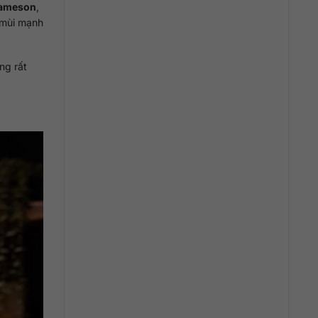
ameson
,
 mùi mạnh
ng rất