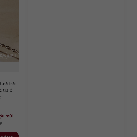
tươi hơn.
 trà ô
c
ợu mùi
.
y.