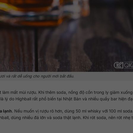
ươi và rất dễ uống cho người mới bắt đầu.
, ít làm mất mùi rượu. Khi thêm soda, nồng độ cồn trong ly giảm xuốn
 lý do Highball rất phổ biến tại Nhật Bản và nhiều quầy bar hiện đại
a lạnh
. Nếu muốn vị rượu rõ hơn, dùng 50 ml whisky với 100 ml soda
ball, dùng nhiều đá lớn và soda thật lạnh. Khi rót soda, nên rót nhẹ 