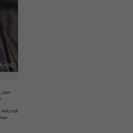
g, cảm
.
. Nếu mới
theo