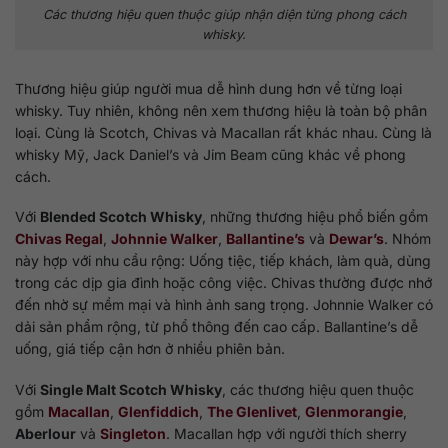
Các thương hiệu quen thuộc giúp nhận diện từng phong cách
whisky.
Thương hiệu giúp người mua dễ hình dung hơn về từng loại
whisky. Tuy nhiên, không nên xem thương hiệu là toàn bộ phân
loại. Cùng là Scotch, Chivas và Macallan rất khác nhau. Cùng là
whisky Mỹ, Jack Daniel’s và Jim Beam cũng khác về phong
cách.
Với
Blended Scotch Whisky
, những thương hiệu phổ biến gồm
Chivas Regal
,
Johnnie Walker
,
Ballantine’s
và
Dewar’s
. Nhóm
này hợp với nhu cầu rộng: Uống tiệc, tiếp khách, làm quà, dùng
trong các dịp gia đình hoặc công việc. Chivas thường được nhớ
đến nhờ sự mềm mại và hình ảnh sang trọng. Johnnie Walker có
dải sản phẩm rộng, từ phổ thông đến cao cấp. Ballantine’s dễ
uống, giá tiếp cận hơn ở nhiều phiên bản.
Với
Single Malt Scotch Whisky
, các thương hiệu quen thuộc
gồm
Macallan
,
Glenfiddich
,
The Glenlivet
,
Glenmorangie
,
Aberlour
và
Singleton
. Macallan hợp với người thích sherry