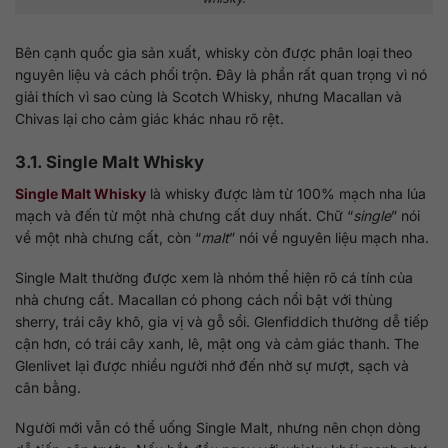
Bên cạnh quốc gia sản xuất, whisky còn được phân loại theo
nguyên liệu và cách phối trộn. Đây là phần rất quan trọng vì nó
giải thích vì sao cùng là Scotch Whisky, nhưng Macallan và
Chivas lại cho cảm giác khác nhau rõ rệt.
3.1. Single Malt Whisky
Single Malt Whisky
là whisky được làm từ 100% mạch nha lúa
mạch và đến từ một nhà chưng cất duy nhất. Chữ “
single
” nói
về một nhà chưng cất, còn “
malt
” nói về nguyên liệu mạch nha.
Single Malt thường được xem là nhóm thể hiện rõ cá tính của
nhà chưng cất. Macallan có phong cách nổi bật với thùng
sherry, trái cây khô, gia vị và gỗ sồi. Glenfiddich thường dễ tiếp
cận hơn, có trái cây xanh, lê, mật ong và cảm giác thanh. The
Glenlivet lại được nhiều người nhớ đến nhờ sự mượt, sạch và
cân bằng.
Người mới vẫn có thể uống Single Malt, nhưng nên chọn dòng