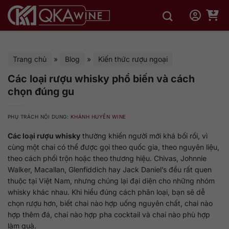
Bỏ
qua
nội
dung
Trang chủ
»
Blog
»
Kiến thức rượu ngoại
Các loại rượu whisky phổ biến và cách
chọn đúng gu
PHỤ TRÁCH NỘI DUNG:
KHÁNH HUYỀN WINE
Các loại rượu whisky
thường khiến người mới khá bối rối, vì
cùng một chai có thể được gọi theo quốc gia, theo nguyên liệu,
theo cách phối trộn hoặc theo thương hiệu. Chivas, Johnnie
Walker, Macallan, Glenfiddich hay Jack Daniel’s đều rất quen
thuộc tại Việt Nam, nhưng chúng lại đại diện cho những nhóm
whisky khác nhau. Khi hiểu đúng cách phân loại, bạn sẽ dễ
chọn rượu hơn, biết chai nào hợp uống nguyên chất, chai nào
hợp thêm đá, chai nào hợp pha cocktail và chai nào phù hợp
làm quà.