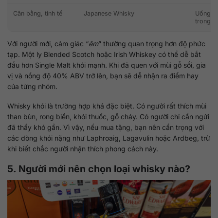
Cân bằng, tinh tế
Japanese Whisky
Uống ne
trong ti
Với người mới, cảm giác “
êm
” thường quan trọng hơn độ phức
tạp. Một ly Blended Scotch hoặc Irish Whiskey có thể dễ bắt
đầu hơn Single Malt khói mạnh. Khi đã quen với mùi gỗ sồi, gia
vị và nồng độ 40% ABV trở lên, bạn sẽ dễ nhận ra điểm hay
của từng nhóm.
Whisky khói là trường hợp khá đặc biệt. Có người rất thích mùi
than bùn, rong biển, khói thuốc, gỗ cháy. Có người chỉ cần ngửi
đã thấy khó gần. Vì vậy, nếu mua tặng, bạn nên cẩn trọng với
các dòng khói nặng như Laphroaig, Lagavulin hoặc Ardbeg, trừ
khi biết chắc người nhận thích phong cách này.
5. Người mới nên chọn loại whisky nào?