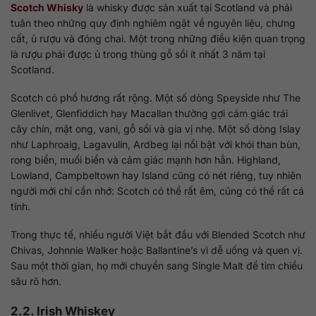
Scotch Whisky
là whisky được sản xuất tại Scotland và phải
tuân theo những quy định nghiêm ngặt về nguyên liệu, chưng
cất, ủ rượu và đóng chai. Một trong những điều kiện quan trọng
là rượu phải được ủ trong thùng gỗ sồi ít nhất 3 năm tại
Scotland.
Scotch có phổ hương rất rộng. Một số dòng Speyside như The
Glenlivet, Glenfiddich hay Macallan thường gợi cảm giác trái
cây chín, mật ong, vani, gỗ sồi và gia vị nhẹ. Một số dòng Islay
như Laphroaig, Lagavulin, Ardbeg lại nổi bật với khói than bùn,
rong biển, muối biển và cảm giác mạnh hơn hẳn. Highland,
Lowland, Campbeltown hay Island cũng có nét riêng, tuy nhiên
người mới chỉ cần nhớ: Scotch có thể rất êm, cũng có thể rất cá
tính.
Trong thực tế, nhiều người Việt bắt đầu với Blended Scotch như
Chivas, Johnnie Walker hoặc Ballantine’s vì dễ uống và quen vị.
Sau một thời gian, họ mới chuyển sang Single Malt để tìm chiều
sâu rõ hơn.
2.2. Irish Whiskey