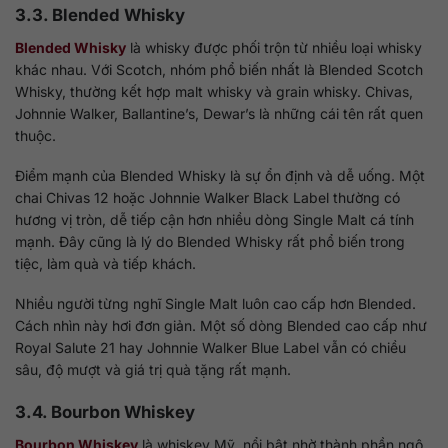
3.3. Blended Whisky
Blended Whisky
là whisky được phối trộn từ nhiều loại whisky
khác nhau. Với Scotch, nhóm phổ biến nhất là Blended Scotch
Whisky, thường kết hợp malt whisky và grain whisky. Chivas,
Johnnie Walker, Ballantine’s, Dewar’s là những cái tên rất quen
thuộc.
Điểm mạnh của Blended Whisky là sự ổn định và dễ uống. Một
chai Chivas 12 hoặc Johnnie Walker Black Label thường có
hương vị tròn, dễ tiếp cận hơn nhiều dòng Single Malt cá tính
mạnh. Đây cũng là lý do Blended Whisky rất phổ biến trong
tiệc, làm quà và tiếp khách.
Nhiều người từng nghĩ Single Malt luôn cao cấp hơn Blended.
Cách nhìn này hơi đơn giản. Một số dòng Blended cao cấp như
Royal Salute 21 hay Johnnie Walker Blue Label vẫn có chiều
sâu, độ mượt và giá trị quà tặng rất mạnh.
3.4. Bourbon Whiskey
Bourbon Whiskey
là whiskey Mỹ, nổi bật nhờ thành phần ngô