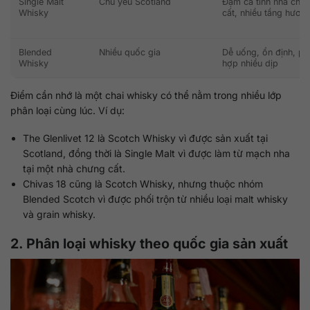
Single Malt
Chủ yếu Scotland
Đậm cá tính nhà chư
Whisky
cất, nhiều tầng hươn
Blended
Nhiều quốc gia
Dễ uống, ổn định, ph
Whisky
hợp nhiều dịp
Điểm cần nhớ là một chai whisky có thể nằm trong nhiều lớp
phân loại cùng lúc. Ví dụ:
The Glenlivet 12 là Scotch Whisky vì được sản xuất tại
Scotland, đồng thời là Single Malt vì được làm từ mạch nha
tại một nhà chưng cất.
Chivas 18 cũng là Scotch Whisky, nhưng thuộc nhóm
Blended Scotch vì được phối trộn từ nhiều loại malt whisky
và grain whisky.
2. Phân loại whisky theo quốc gia sản xuất