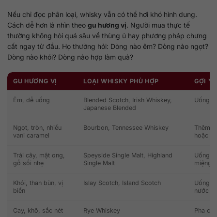
Nếu chỉ đọc phân loại, whisky vẫn có thể hơi khó hình dung.
Cách dễ hơn là nhìn theo
gu hương vị
. Người mua thực tế
thường không hỏi quá sâu về thùng ủ hay phương pháp chưng
cất ngay từ đầu. Họ thường hỏi: Dòng nào êm? Dòng nào ngọt?
Dòng nào khói? Dòng nào hợp làm quà?
GU HƯƠNG VỊ
LOẠI WHISKY PHÙ HỢP
GỢI Ý
Êm, dễ uống
Blended Scotch, Irish Whiskey,
Uống ne
Japanese Blended
Ngọt, tròn, nhiều
Bourbon, Tennessee Whiskey
Thêm đá
vani caramel
hoặc W
Trái cây, mật ong,
Speyside Single Malt, Highland
Uống nea
gỗ sồi nhẹ
Single Malt
miệng 
Khói, than bùn, vị
Islay Scotch, Island Scotch
Uống ch
biển
nước
Cay, khô, sắc nét
Rye Whiskey
Pha coc