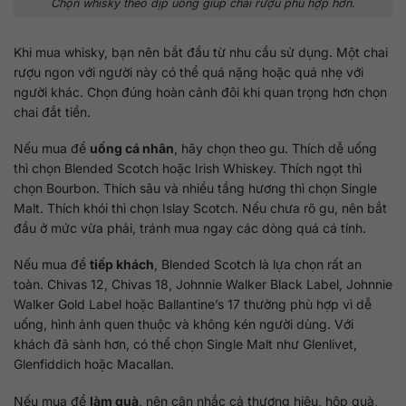
Chọn whisky theo dịp uống giúp chai rượu phù hợp hơn.
Khi mua whisky, bạn nên bắt đầu từ nhu cầu sử dụng. Một chai
rượu ngon với người này có thể quá nặng hoặc quá nhẹ với
người khác. Chọn đúng hoàn cảnh đôi khi quan trọng hơn chọn
chai đắt tiền.
Nếu mua để
uống cá nhân
, hãy chọn theo gu. Thích dễ uống
thì chọn Blended Scotch hoặc Irish Whiskey. Thích ngọt thì
chọn Bourbon. Thích sâu và nhiều tầng hương thì chọn Single
Malt. Thích khói thì chọn Islay Scotch. Nếu chưa rõ gu, nên bắt
đầu ở mức vừa phải, tránh mua ngay các dòng quá cá tính.
Nếu mua để
tiếp khách
, Blended Scotch là lựa chọn rất an
toàn. Chivas 12, Chivas 18, Johnnie Walker Black Label, Johnnie
Walker Gold Label hoặc Ballantine’s 17 thường phù hợp vì dễ
uống, hình ảnh quen thuộc và không kén người dùng. Với
khách đã sành hơn, có thể chọn Single Malt như Glenlivet,
Glenfiddich hoặc Macallan.
Nếu mua để
làm quà
, nên cân nhắc cả thương hiệu, hộp quà,