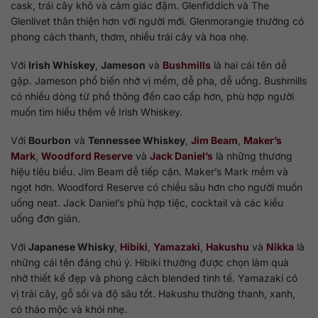
cask, trái cây khô và cảm giác đậm. Glenfiddich và The
Glenlivet thân thiện hơn với người mới. Glenmorangie thường có
phong cách thanh, thơm, nhiều trái cây và hoa nhẹ.
Với
Irish Whiskey
,
Jameson
và
Bushmills
là hai cái tên dễ
gặp. Jameson phổ biến nhờ vị mềm, dễ pha, dễ uống. Bushmills
có nhiều dòng từ phổ thông đến cao cấp hơn, phù hợp người
muốn tìm hiểu thêm về Irish Whiskey.
Với
Bourbon
và
Tennessee Whiskey
,
Jim Beam
,
Maker’s
Mark
,
Woodford Reserve
và
Jack Daniel’s
là những thương
hiệu tiêu biểu. Jim Beam dễ tiếp cận. Maker’s Mark mềm và
ngọt hơn. Woodford Reserve có chiều sâu hơn cho người muốn
uống neat. Jack Daniel’s phù hợp tiệc, cocktail và các kiểu
uống đơn giản.
Với
Japanese Whisky
,
Hibiki
,
Yamazaki
,
Hakushu
và
Nikka
là
những cái tên đáng chú ý. Hibiki thường được chọn làm quà
nhờ thiết kế đẹp và phong cách blended tinh tế. Yamazaki có
vị trái cây, gỗ sồi và độ sâu tốt. Hakushu thường thanh, xanh,
có thảo mộc và khói nhẹ.