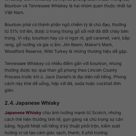
Bourbon và Tennessee Whiskey là hai nhóm quen thuộc nhất tại
Việt Nam.
Bourbon phải có thành phần ngô chiếm tỷ lệ chủ đạo, thường
từ 51% trở lên, được ủ trong thùng gỗ sồi mới đã đốt cháy bên
trong. Vì vậy, bourbon hay có vị ngọt rõ, gợi caramel, vani, bắp
rang, gỗ nướng và gia vị ấm. Jim Beam, Maker’s Mark,
Woodford Reserve, Wild Turkey là những thương hiệu dễ gặp.
Tennessee Whiskey có nhiều điểm gần với bourbon, nhưng
thường được lọc qua than gỗ phong theo Lincoln County
Process trước khi ủ. Jack Daniel’s là đại diện nổi tiếng. Phong
cách này khá dễ uống, hợp với đá, soda hoặc cocktail đơn
giản.
2.4. Japanese Whisky
Japanese Whisky
chịu ảnh hưởng mạnh từ Scotch, nhưng
cách thể hiện thường tinh tế, gọn gàng và chú trọng sự cân
bằng. Người Nhật nổi tiếng ở kỹ thuật phối trộn, kiểm soát
hương vị và tạo cảm giác sạch, thanh, ít phô trương.