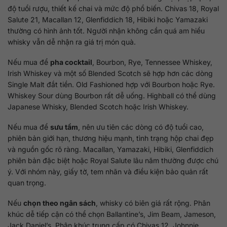
độ tuổi rượu, thiết kế chai và mức độ phổ biến. Chivas 18, Royal
Salute 21, Macallan 12, Glenfiddich 18, Hibiki hoặc Yamazaki
thường có hình ảnh tốt. Người nhận không cần quá am hiểu
whisky vẫn dễ nhận ra giá trị món quà.
Nếu mua để
pha cocktail
, Bourbon, Rye, Tennessee Whiskey,
Irish Whiskey và một số Blended Scotch sẽ hợp hơn các dòng
Single Malt đắt tiền. Old Fashioned hợp với Bourbon hoặc Rye.
Whiskey Sour dùng Bourbon rất dễ uống. Highball có thể dùng
Japanese Whisky, Blended Scotch hoặc Irish Whiskey.
Nếu mua để
sưu tầm
, nên ưu tiên các dòng có độ tuổi cao,
phiên bản giới hạn, thương hiệu mạnh, tình trạng hộp chai đẹp
và nguồn gốc rõ ràng. Macallan, Yamazaki, Hibiki, Glenfiddich
phiên bản đặc biệt hoặc Royal Salute lâu năm thường được chú
ý. Với nhóm này, giấy tờ, tem nhãn và điều kiện bảo quản rất
quan trọng.
Nếu
chọn theo ngân sách
, whisky có biên giá rất rộng. Phân
khúc dễ tiếp cận có thể chọn Ballantine’s, Jim Beam, Jameson,
Jack Daniel’s. Phân khúc trung cấp có Chivas 12, Johnnie