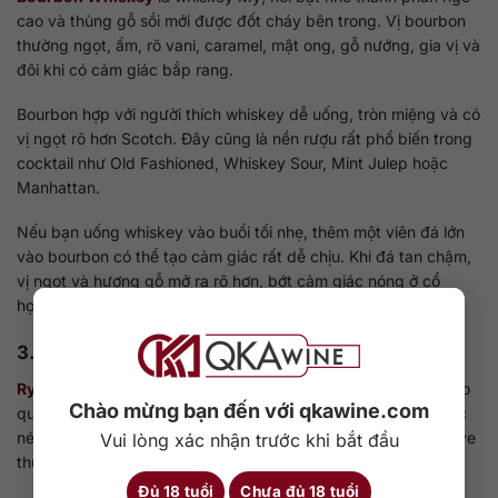
cao và thùng gỗ sồi mới được đốt cháy bên trong. Vị bourbon
thường ngọt, ấm, rõ vani, caramel, mật ong, gỗ nướng, gia vị và
đôi khi có cảm giác bắp rang.
Bourbon hợp với người thích whiskey dễ uống, tròn miệng và có
vị ngọt rõ hơn Scotch. Đây cũng là nền rượu rất phổ biến trong
cocktail như Old Fashioned, Whiskey Sour, Mint Julep hoặc
Manhattan.
Nếu bạn uống whiskey vào buổi tối nhẹ, thêm một viên đá lớn
vào bourbon có thể tạo cảm giác rất dễ chịu. Khi đá tan chậm,
vị ngọt và hương gỗ mở ra rõ hơn, bớt cảm giác nóng ở cổ
họng.
3.5. Rye Whiskey
Rye Whiskey
được làm từ lúa mạch đen với tỷ lệ cao, tùy theo
Chào mừng bạn đến với qkawine.com
quy định từng quốc gia. Phong cách rye thường cay, khô, sắc
nét và nhiều gia vị hơn bourbon. Nếu bourbon tròn và ngọt, rye
Vui lòng xác nhận trước khi bắt đầu
thường tạo cảm giác gọn, mạnh và có điểm nhấn rõ hơn.
Đủ 18 tuổi
Chưa đủ 18 tuổi