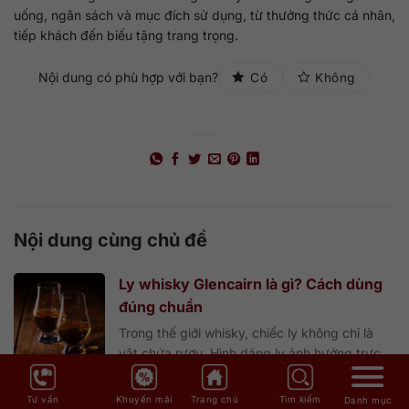
uống, ngân sách và mục đích sử dụng, từ thưởng thức cá nhân,
tiếp khách đến biếu tặng trang trọng.
Nội dung có phù hợp với bạn?
Có
Không
Nội dung cùng chủ đề
Ly whisky Glencairn là gì? Cách dùng
đúng chuẩn
Trong thế giới whisky, chiếc ly không chỉ là
vật chứa rượu. Hình dáng ly ảnh hưởng trực
tiếp đến cách hương thơm bốc lên, cách rượu
chạm môi và cả cảm giác khi nhấp từng ngụm
Tư vấn
Khuyến mãi
Trang chủ
Tìm kiếm
Danh mục