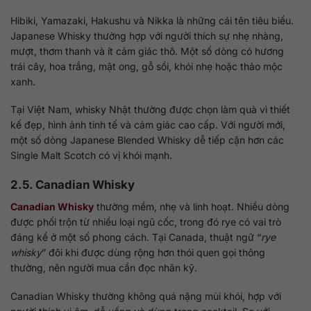
Hibiki, Yamazaki, Hakushu và Nikka là những cái tên tiêu biểu.
Japanese Whisky thường hợp với người thích sự nhẹ nhàng,
mượt, thơm thanh và ít cảm giác thô. Một số dòng có hương
trái cây, hoa trắng, mật ong, gỗ sồi, khói nhẹ hoặc thảo mộc
xanh.
Tại Việt Nam, whisky Nhật thường được chọn làm quà vì thiết
kế đẹp, hình ảnh tinh tế và cảm giác cao cấp. Với người mới,
một số dòng Japanese Blended Whisky dễ tiếp cận hơn các
Single Malt Scotch có vị khói mạnh.
2.5. Canadian Whisky
Canadian Whisky
thường mềm, nhẹ và linh hoạt. Nhiều dòng
được phối trộn từ nhiều loại ngũ cốc, trong đó rye có vai trò
đáng kể ở một số phong cách. Tại Canada, thuật ngữ “
rye
whisky
” đôi khi được dùng rộng hơn thói quen gọi thông
thường, nên người mua cần đọc nhãn kỹ.
Canadian Whisky thường không quá nặng mùi khói, hợp với