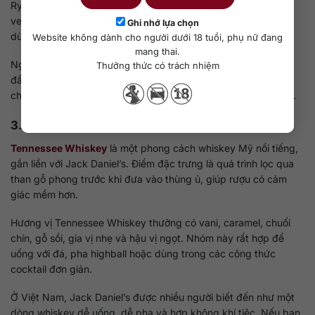
Rye rất hợp với cocktail vì giữ được cá tính khi pha cùng
vermouth, bitters hoặc syrup. Manhattan và Old Fashioned
Ghi nhớ lựa chọn
dùng rye thường cho cảm giác khô, sâu và đậm hơn.
Website không dành cho người dưới 18 tuổi, phụ nữ đang
mang thai.
Người mới có thể thấy rye hơi khó gần nếu uống neat ngay từ
Thưởng thức có trách nhiệm
đầu. Tuy nhiên, với người đã quen whiskey ngọt và muốn
chuyển sang phong cách mạnh hơn, rye là lựa chọn đáng thử.
3.6. Tennessee Whiskey
Tennessee Whiskey
là một phong cách whiskey Mỹ nổi tiếng,
gắn liền với Jack Daniel’s. Điểm đặc trưng là quá trình lọc qua
than gỗ phong trước khi đưa vào thùng ủ, giúp rượu có cảm
giác mềm hơn.
Hương vị Tennessee Whiskey thường có vani, caramel, chuối
chín, gỗ sồi, gia vị nhẹ và hậu vị ngọt. Nhóm này rất hợp để
uống với đá, pha highball hoặc dùng trong các công thức
cocktail đơn giản.
Ở Việt Nam, Jack Daniel’s được nhiều người biết đến như một
dòng whiskey dễ uống, dễ pha và hợp không khí tiệc. Nếu bạn