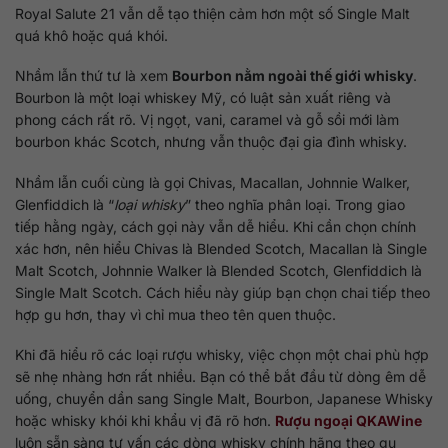
Royal Salute 21 vẫn dễ tạo thiện cảm hơn một số Single Malt
quá khô hoặc quá khói.
Nhầm lẫn thứ tư là xem
Bourbon nằm ngoài thế giới whisky
.
Bourbon là một loại whiskey Mỹ, có luật sản xuất riêng và
phong cách rất rõ. Vị ngọt, vani, caramel và gỗ sồi mới làm
bourbon khác Scotch, nhưng vẫn thuộc đại gia đình whisky.
Nhầm lẫn cuối cùng là gọi Chivas, Macallan, Johnnie Walker,
Glenfiddich là “
loại whisky
” theo nghĩa phân loại. Trong giao
tiếp hằng ngày, cách gọi này vẫn dễ hiểu. Khi cần chọn chính
xác hơn, nên hiểu Chivas là Blended Scotch, Macallan là Single
Malt Scotch, Johnnie Walker là Blended Scotch, Glenfiddich là
Single Malt Scotch. Cách hiểu này giúp bạn chọn chai tiếp theo
hợp gu hơn, thay vì chỉ mua theo tên quen thuộc.
Khi đã hiểu rõ các loại rượu whisky, việc chọn một chai phù hợp
sẽ nhẹ nhàng hơn rất nhiều. Bạn có thể bắt đầu từ dòng êm dễ
uống, chuyển dần sang Single Malt, Bourbon, Japanese Whisky
hoặc whisky khói khi khẩu vị đã rõ hơn.
Rượu ngoại QKAWine
luôn sẵn sàng tư vấn các dòng whisky chính hãng theo gu