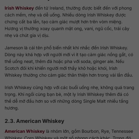
Irish Whiskey
đến từ Ireland, thường được biết đến với phong
cách mềm, nhẹ và dễ uống. Nhiều dòng Irish Whiskey được
chưng cất ba lần, tạo cảm giác mượt hơn trên vòm miệng.
Hương vị thường xoay quanh mật ong, vani, ngũ cốc, trái cây
nhẹ và chút gia vị dịu.
Jameson là cái tên phổ biến nhất khi nhắc đến Irish Whiskey.
Dòng này khá hợp với người mới vì ít tạo cảm giác nồng gắt, có
thể uống neat, thêm đá hoặc pha với soda, ginger ale. Nếu
Scotch đôi khi khiến người mới thấy khô hoặc khói, Irish
Whiskey thường cho cảm giác thân thiện hơn trong vài lần đầu.
Irish Whiskey cũng hợp với các buổi uống nhẹ, không quá trang
trọng. Khi ngồi cùng bạn bè, một ly Irish Whiskey thêm đá có
thể dễ mở đầu hơn so với những dòng Single Malt nhiều tầng
hương.
2.3. American Whiskey
American Whiskey
là nhóm lớn, gồm Bourbon, Rye, Tennessee
Whiskey, Corn Whiskey và một số phong cách khác. Trong đó,