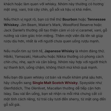
khách hoặc làm quen với whisky. Nhóm này thường có hương
mật ong, vani, trái cây chín, gỗ sồi và hậu vị khá mềm.
Nếu thích vị ngọt rõ, bạn có thể thử
Bourbon
hoặc
Tennessee
Whiskey
. Jim Beam, Maker’s Mark, Woodford Reserve hoặc
Jack Daniel’s thường dễ tạo thiện cảm vì có vị caramel, vani, gỗ
nướng và cảm giác tròn miệng. Thêm một viên đá lớn sẽ giúp
rượu dịu hơn, nhất là với người chưa quen uống rượu mạnh.
Nếu muốn tìm sự tinh tế,
Japanese Whisky
là nhóm đáng thử.
Hibiki, Yamazaki, Hakushu hoặc Nikka thường có phong cách
chỉn chu, nhẹ, sạch và cân bằng. Nhóm này hợp với người thích
sự thanh lịch, uống chậm, không thích mùi khói quá mạnh.
Nếu bạn đã quen whisky cơ bản và muốn khám phá sâu hơn,
hãy chuyển sang
Single Malt Scotch Whisky
. Speyside như
Glenfiddich, The Glenlivet, Macallan thường dễ tiếp cận hơn
Islay. Sau vài lần uống, bạn sẽ nhận ra mỗi nhà chưng cất có
một tính cách riêng, từ trái cây tươi đến sherry, từ mật ong đến
gỗ sồi già.