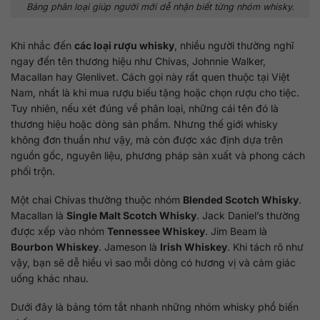
Bảng phân loại giúp người mới dễ nhận biết từng nhóm whisky.
Khi nhắc đến
các loại rượu whisky
, nhiều người thường nghĩ
ngay đến tên thương hiệu như Chivas, Johnnie Walker,
Macallan hay Glenlivet. Cách gọi này rất quen thuộc tại Việt
Nam, nhất là khi mua rượu biếu tặng hoặc chọn rượu cho tiệc.
Tuy nhiên, nếu xét đúng về phân loại, những cái tên đó là
thương hiệu hoặc dòng sản phẩm. Nhưng thế giới whisky
không đơn thuần như vậy, mà còn được xác định dựa trên
nguồn gốc, nguyên liệu, phương pháp sản xuất và phong cách
phối trộn.
Một chai Chivas thường thuộc nhóm
Blended Scotch Whisky
.
Macallan là
Single Malt Scotch Whisky
. Jack Daniel’s thường
được xếp vào nhóm
Tennessee Whiskey
. Jim Beam là
Bourbon Whiskey
. Jameson là
Irish Whiskey
. Khi tách rõ như
vậy, bạn sẽ dễ hiểu vì sao mỗi dòng có hương vị và cảm giác
uống khác nhau.
Dưới đây là bảng tóm tắt nhanh những nhóm whisky phổ biến