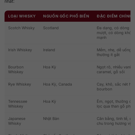
nhất:
LOẠI WHISKY
NGUỒN GỐC PHỔ BIẾN
ĐẶC ĐIỂM CHÍNH
Scotch Whisky
Scotland
Đa dạng, có dòng ê
mượt, có dòng khói
mạnh
Irish Whiskey
Ireland
Mềm, nhẹ, dễ uống,
thường ít gắt
Bourbon
Hoa Kỳ
Ngọt rõ, nhiều vani,
Whiskey
caramel, gỗ sồi
Rye Whiskey
Hoa Kỳ, Canada
Cay, khô, sắc nét hơ
bourbon
Tennessee
Hoa Kỳ
Êm, ngọt, thường đư
Whiskey
lọc qua than gỗ pho
Japanese
Nhật Bản
Cân bằng, tinh tế, ch
Whisky
chu trong hương vị