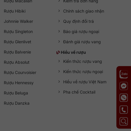
Rượu Macallan
Kiểm tra đơn hàng
Rượu Hibiki
Chính sách giao nhận
Johnnie Walker
Quy định đổi trả
Rượu Singleton
Báo giá rượu ngoại
Rượu Glenlivet
Đánh giá rượu vang
Rượu Balvenie
Hiểu về rượu
Kiến thức rượu vang
Rượu Absolut
Kiến thức rượu ngoại
Rượu Courvoisier
Hiểu về rượu Việt Nam
Rượu Hennessy
Pha chế Cocktail
Rượu Beluga
Rượu Danzka