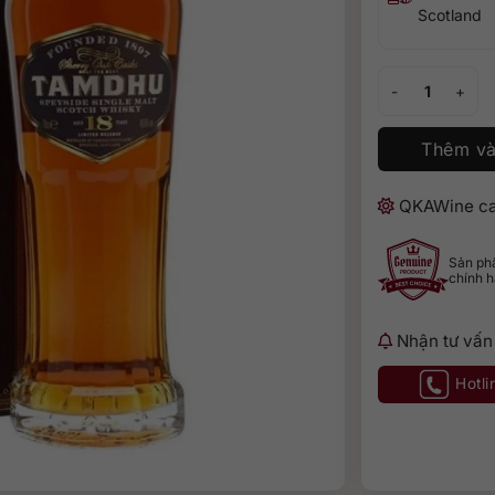
Scotland
Tamdhu 18 số lư
Thêm và
QKAWine ca
Sản p
chính 
Nhận tư vấn
Hotli