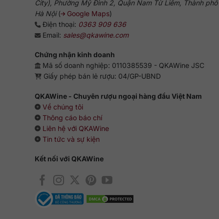
City), Phường Mỹ Đình 2, Quận Nam Từ Liêm, Thành phố
Hà Nội
(
Google Maps
)
Điện thoại:
0363 909 636
Email:
sales@qkawine.com
Chứng nhận kinh doanh
Mã số doanh nghiệp: 0110385539 - QKAWine JSC
Giấy phép bán lẻ rượu: 04/GP-UBND
QKAWine - Chuyên rượu ngoại hàng đầu Việt Nam
Về chúng tôi
Thông cáo báo chí
Liên hệ với QKAWine
Tin tức và sự kiện
Kết nối với QKAWine