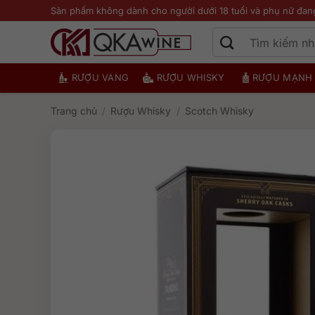
Bỏ
Sản phẩm không dành cho người dưới 18 tuổi và phụ nữ đan
qua
nội
dung
RƯỢU VANG
RƯỢU WHISKY
RƯỢU MẠNH
Trang chủ
/
Rượu Whisky
/
Scotch Whisky