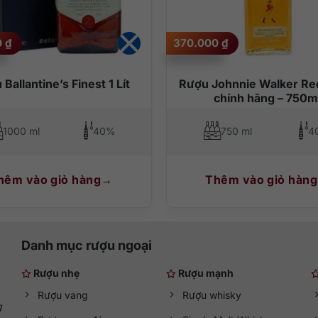
0
₫
370.000
₫
Ballantine’s Finest 1 Lít
Rượu Johnnie Walker Re
chính hãng – 750m
1000 ml
40%
750 ml
4
hêm vào giỏ hàng
Thêm vào giỏ hàng
Danh mục rượu ngoại
Rượu nhẹ
Rượu mạnh
Rượu vang
Rượu whisky
g