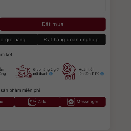
ợng
Đặt mua
o giỏ hàng
Đặt hàng doanh nghiệp
m kết
hẩm
Giao hàng 2 giờ
Hoàn tiền
hãng
nội thành
lên đến 111%
 sản phẩm miễn phí
ne
Zalo
Messenger