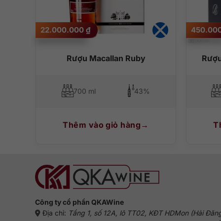
22.000.000
₫
450.00
ml
Rượu Macallan Ruby
Rượu 
700 ml
43%
Thêm vào giỏ hàng
T
Công ty cổ phần QKAWine
Địa chỉ:
Tầng 1, số 12A, lô TT02, KĐT HDMon (Hải Đăn