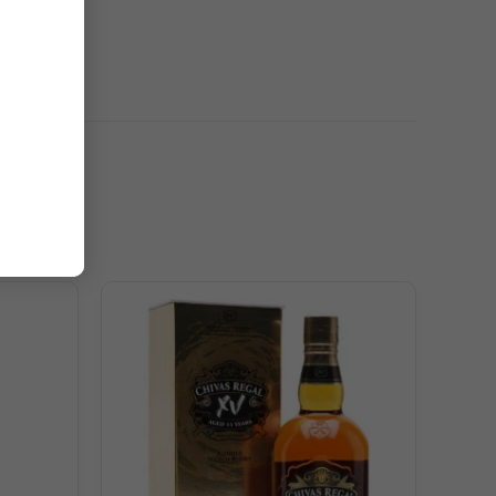
ô căng mọng, mận khô ngọt ngào, socola đắng và một ít
el đậm.
 nho khô, quả óc chó, da bóng, cà phê đen, socola đắng
an.