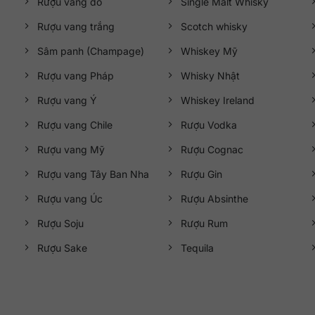
Rượu vang đỏ
Single Malt Whisky
Rượu vang trắng
Scotch whisky
Sâm panh (Champage)
Whiskey Mỹ
Rượu vang Pháp
Whisky Nhật
Rượu vang Ý
Whiskey Ireland
Rượu vang Chile
Rượu Vodka
Rượu vang Mỹ
Rượu Cognac
Rượu vang Tây Ban Nha
Rượu Gin
Rượu vang Úc
Rượu Absinthe
Rượu Soju
Rượu Rum
Rượu Sake
Tequila