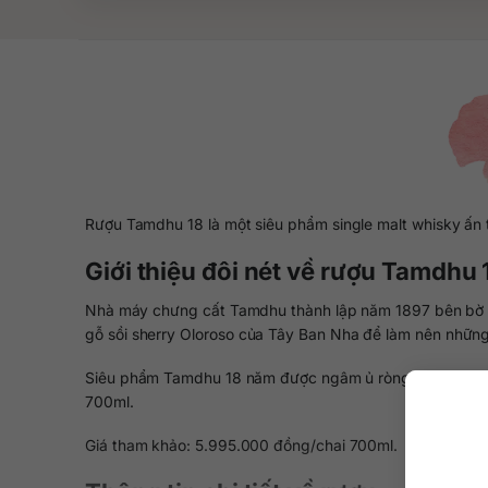
Rượu Tamdhu 18 là một siêu phẩm single malt whisky ấn t
Giới thiệu đôi nét về rượu Tamdhu
Nhà máy chưng cất Tamdhu thành lập năm 1897 bên bờ sô
gỗ sồi sherry Oloroso của Tây Ban Nha để làm nên nhữn
Siêu phẩm Tamdhu 18 năm được ngâm ủ ròng rã trong thù
700ml.
Giá tham khảo: 5.995.000 đồng/chai 700ml.