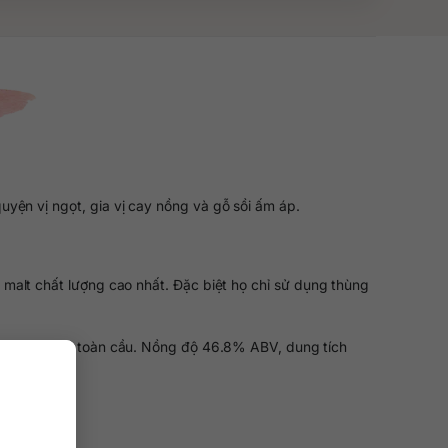
yện vị ngọt, gia vị cay nồng và gỗ sồi ấm áp.
alt chất lượng cao nhất. Đặc biệt họ chỉ sử dụng thùng
ợng giới hạn toàn cầu. Nồng độ 46.8% ABV, dung tích