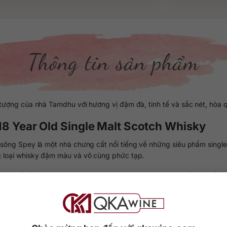
Thông tin sản phẩm
ượng của nhà Tamdhu với hương vị đậm đà, tinh tế và sắc nét, hòa qu
 18 Year Old Single Malt Scotch Whisky
ng Spey là một nhà chưng cất nổi tiếng về những siêu phẩm single m
g loại whisky đậm màu và vô cùng phức tạp.
ng gỗ sồi Oloroso Seasoned Sherry và đóng chai trực tiếp với số lư