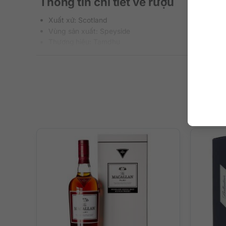
Thông tin chi tiết về rượu
Xuất xứ: Scotland
Vùng sản xuất: Speyside
Thương hiệu: Tamdhu
Phân loại: Single Malt Scotch Whisky
Nồng độ: 46.8%
Dung tích: 700 ml
Tuổi rượu: 18 năm
Màu sắc: Màu hổ phách đậm
Cách thưởng thức: Uống nguyên chất, thêm đá viên, p
Mô tả hương vị rượu
– Hương thơm: Mùi thơm ấn tượng hơn hẳn so với các dò
bột hạnh nhân. Điểm xuyến trên cái nền ngon ngọt đó là 
– Hương vị: Gia vị cay đập vào đầu lưỡi với nhục đậu kh
và socola truffle mang lại cảm giác béo ngậy căng đầy t
– Hậu vị: Kết thúc kéo dài với rất nhiều gia vị, tannin tin