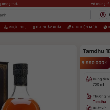
g mang thai.
Về chúng tô
RƯỢU NHẸ
BIA NHẬP KHẨU
PHỤ KIỆN RƯỢU
Tamdhu 1
5.990.000
₫
Dung tích
700 ml
Thương hi
Tamdhu
Xuất xứ