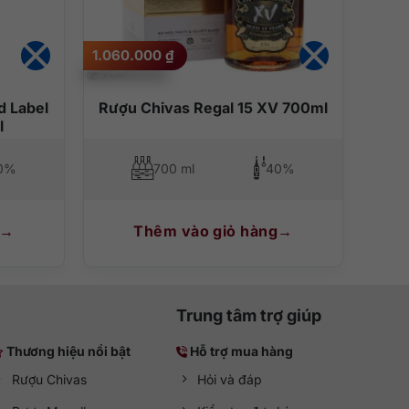
1.060.000
₫
d Label
Rượu Chivas Regal 15 XV 700ml
l
0%
700 ml
40%
Thêm vào giỏ hàng
Trung tâm trợ giúp
Thương hiệu nổi bật
Hỗ trợ mua hàng
Rượu Chivas
Hỏi và đáp