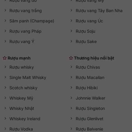
Rượu vang đỏ
Rượu vang Mỹ
Rượu vang trắng
Rượu vang Tây Ban Nha
Sâm panh (Champage)
Rượu vang Úc
Rượu vang Pháp
Rượu Soju
Rượu vang Ý
Rượu Sake
Rượu mạnh
Thương hiệu nổi bật
Rượu whisky
Rượu Chivas
Single Malt Whisky
Rượu Macallan
Scotch whisky
Rượu Hibiki
Whiskey Mỹ
Johnnie Walker
Whisky Nhật
Rượu Singleton
Whiskey Ireland
Rượu Glenlivet
Rượu Vodka
Rượu Balvenie