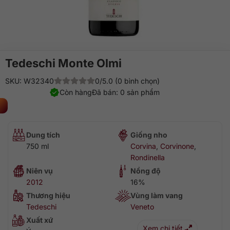
Tedeschi Monte Olmi
SKU: W32340
0/5.0 (0 bình chọn)
Còn hàng
Đã bán: 0 sản phẩm
Dung tích
Giống nho
750 ml
Corvina
,
Corvinone
,
Rondinella
Niên vụ
Nồng độ
2012
16%
Thương hiệu
Vùng làm vang
Tedeschi
Veneto
Xuất xứ
Xem chi tiết