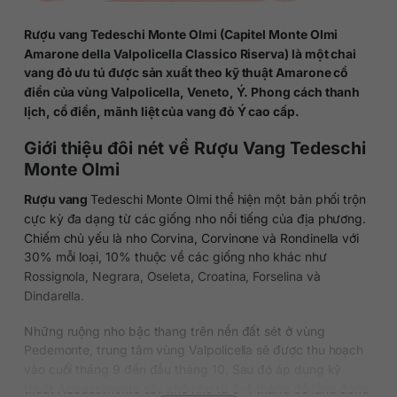
Rượu vang Tedeschi Monte Olmi (Capitel Monte Olmi
Amarone della Valpolicella Classico Riserva) là một chai
vang đỏ ưu tú được sản xuất theo kỹ thuật Amarone cổ
điển của vùng V
alpolicella, Veneto, Ý. Phong cách thanh
lịch, cổ điển, mãnh liệt của vang đỏ Ý cao cấp.
Giới thiệu đôi nét về Rượu Vang Tedeschi
Monte Olmi
Rượu vang
Tedeschi Monte Olmi thể hiện một bản phối trộn
cực kỳ đa dạng từ các giống nho nổi tiếng của địa phương.
Chiếm chủ yếu là nho Corvina, Corvinone và Rondinella với
30% mỗi loại, 10% thuộc về các giống nho khác như
Rossignola, Negrara, Oseleta, Croatina, Forselina và
Dindarella.
Những ruộng nho bậc thang trên nền đất sét ở vùng
Pedemonte, trung tâm vùng Valpolicella sẽ được thu hoạch
vào cuối tháng 9 đến đầu tháng 10. Sau đó áp dụng kỹ
thuật Appassimento sấy khô nho từ 3-4 tháng để lắng đọng