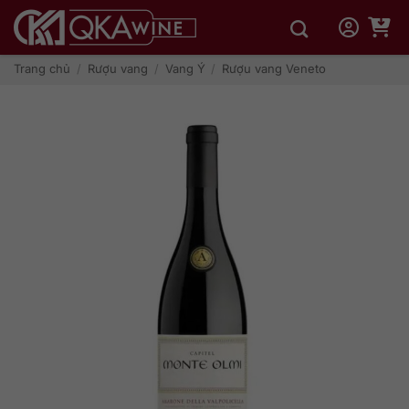
Bỏ
qua
nội
dung
Trang chủ
/
Rượu vang
/
Vang Ý
/
Rượu vang Veneto