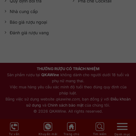
Quy định đổi trả
Pha chế Cocktail
Nhà cung cấp
Báo giá rượu ngoại
Đánh giá rượu vang
THƯỞNG RƯỢU CÓ TRÁCH NHIỆM
Sản phẩm rượu tại
QKAWine
không dành cho người dưới 18 tuổi và
phụ nữ mang thai.
Việc mua hàng yêu cầu xác minh độ tuổi theo đúng quy định của
pháp luật.
Bằng việc sử dụng website
qkawine.com
, bạn đồng ý với
Điều khoản
sử dụng
và
Chính sách bảo mật
của chúng tôi.
© 2026 QKAWine. All rights reserved.
Tư vấn
Khuyến mãi
Trang chủ
Tìm kiếm
Danh mục