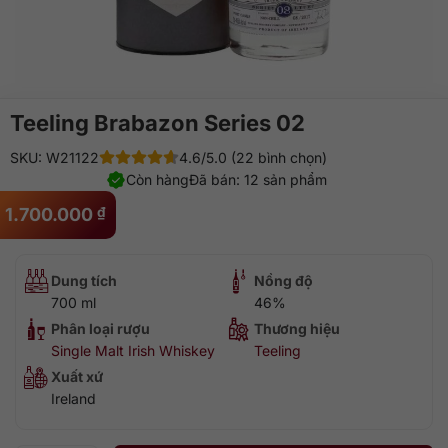
Teeling Brabazon Series 02
SKU: W21122
4.6/5.0 (22 bình chọn)
Còn hàng
Đã bán: 12 sản phẩm
1.700.000
₫
Dung tích
Nồng độ
700 ml
46%
Phân loại rượu
Thương hiệu
Single Malt Irish Whiskey
Teeling
Xuất xứ
Ireland