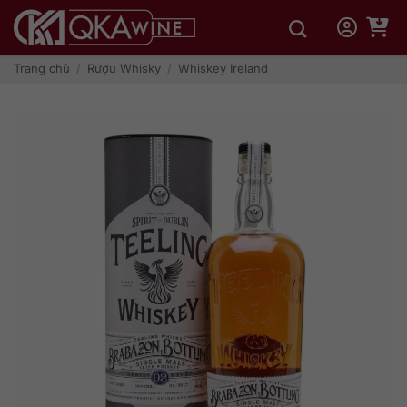
Bỏ
qua
nội
dung
Trang chủ
/
Rượu Whisky
/
Whiskey Ireland