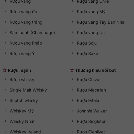
Rượu vang
Rượu vang Chile
Rượu vang đỏ
Rượu vang Mỹ
Rượu vang trắng
Rượu vang Tây Ban Nha
Sâm panh (Champage)
Rượu vang Úc
Rượu vang Pháp
Rượu Soju
Rượu vang Ý
Rượu Sake
Rượu mạnh
Thương hiệu nổi bật
Rượu whisky
Rượu Chivas
Single Malt Whisky
Rượu Macallan
Scotch whisky
Rượu Hibiki
Whiskey Mỹ
Johnnie Walker
Whisky Nhật
Rượu Singleton
Whiskey Ireland
Rượu Glenlivet