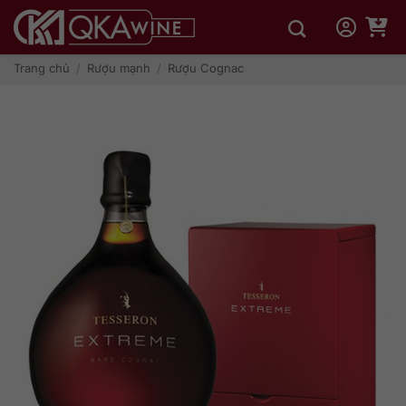
Bỏ
qua
nội
dung
Trang chủ
/
Rượu mạnh
/
Rượu Cognac