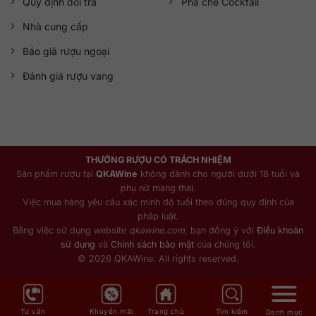
Quy định đổi trả
Pha chế Cocktail
Nhà cung cấp
Báo giá rượu ngoại
Đánh giá rượu vang
THƯỞNG RƯỢU CÓ TRÁCH NHIỆM
Sản phẩm rượu tại
QKAWine
không dành cho người dưới 18 tuổi và
phụ nữ mang thai.
Việc mua hàng yêu cầu xác minh độ tuổi theo đúng quy định của
pháp luật.
Bằng việc sử dụng website
qkawine.com
, bạn đồng ý với
Điều khoản
sử dụng
và
Chính sách bảo mật
của chúng tôi.
© 2026 QKAWine. All rights reserved.
Tư vấn
Khuyến mãi
Trang chủ
Tìm kiếm
Danh mục