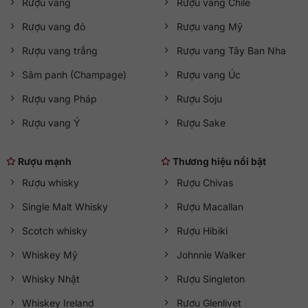
Rượu vang
Rượu vang Chile
Rượu vang đỏ
Rượu vang Mỹ
Rượu vang trắng
Rượu vang Tây Ban Nha
Sâm panh (Champage)
Rượu vang Úc
Rượu vang Pháp
Rượu Soju
Rượu vang Ý
Rượu Sake
Rượu mạnh
Thương hiệu nổi bật
Rượu whisky
Rượu Chivas
Single Malt Whisky
Rượu Macallan
Scotch whisky
Rượu Hibiki
Whiskey Mỹ
Johnnie Walker
Whisky Nhật
Rượu Singleton
Whiskey Ireland
Rượu Glenlivet