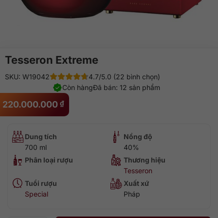
Tesseron Extreme
SKU: W19042
4.7/5.0 (22 bình chọn)
Còn hàng
Đã bán: 12 sản phẩm
220.000.000
₫
Dung tích
Nồng độ
700 ml
40%
Phân loại rượu
Thương hiệu
Tesseron
Tuổi rượu
Xuất xứ
Special
Pháp