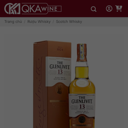
Bỏ
qua
nội
dung
Trang chủ
/
Rượu Whisky
/
Scotch Whisky