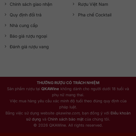
Chính sách giao nhận
Rượu Việt Nam
Quy định đổi trả
Pha chế Cocktail
Nhà cung cấp
Báo giá rượu ngoại
Đánh giá rượu vang
THƯỞNG RƯỢU CÓ TRÁCH NHIỆM
Sản phẩm rượu tại
QKAWine
không dành cho người dưới 18 tuổi và
phụ nữ mang thai.
Việc mua hàng yêu cầu xác minh độ tuổi theo đúng quy định của
pháp luật.
Bằng việc sử dụng website
qkawine.com
, bạn đồng ý với
Điều khoản
sử dụng
và
Chính sách bảo mật
của chúng tôi.
© 2026 QKAWine. All rights reserved.