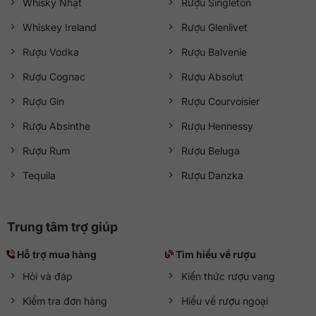
Whisky Nhật
Rượu Singleton
Whiskey Ireland
Rượu Glenlivet
Rượu Vodka
Rượu Balvenie
Rượu Cognac
Rượu Absolut
Rượu Gin
Rượu Courvoisier
Rượu Absinthe
Rượu Hennessy
Rượu Rum
Rượu Beluga
Tequila
Rượu Danzka
Trung tâm trợ giúp
Hỗ trợ mua hàng
Tìm hiểu về rượu
Hỏi và đáp
Kiến thức rượu vang
Kiểm tra đơn hàng
Hiểu về rượu ngoại