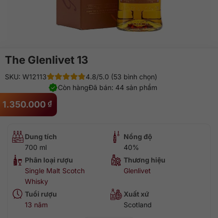
The Glenlivet 13
SKU: W12113
4.8/5.0 (53 bình chọn)
Còn hàng
Đã bán: 44 sản phẩm
1.350.000
₫
Dung tích
Nồng độ
700 ml
40%
Phân loại rượu
Thương hiệu
Single Malt Scotch
Glenlivet
Whisky
Tuổi rượu
Xuất xứ
13 năm
Scotland