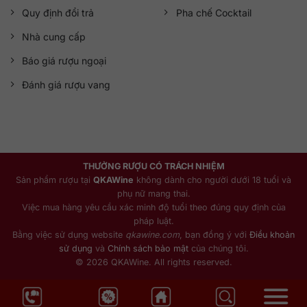
Quy định đổi trả
Pha chế Cocktail
Nhà cung cấp
Báo giá rượu ngoại
Đánh giá rượu vang
THƯỞNG RƯỢU CÓ TRÁCH NHIỆM
Sản phẩm rượu tại
QKAWine
không dành cho người dưới 18 tuổi và
phụ nữ mang thai.
Việc mua hàng yêu cầu xác minh độ tuổi theo đúng quy định của
pháp luật.
Bằng việc sử dụng website
qkawine.com
, bạn đồng ý với
Điều khoản
sử dụng
và
Chính sách bảo mật
của chúng tôi.
© 2026 QKAWine. All rights reserved.