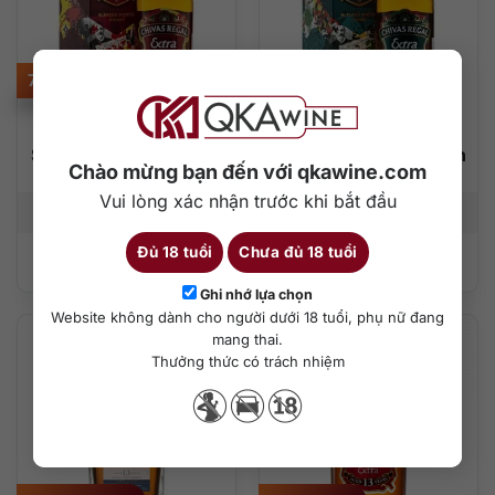
750.000
₫
760.000
₫
Rượu Chivas Extra 13
Rượu Chivas Extra 13
Sherry Cask Selection
Tequila Cask Selection
Chào mừng bạn đến với qkawine.com
700ml
700ml
Vui lòng xác nhận trước khi bắt đầu
700 ml
40%
700 ml
40%
Đủ 18 tuổi
Chưa đủ 18 tuổi
Thêm vào giỏ hàng
Thêm vào giỏ hàng
Ghi nhớ lựa chọn
Website không dành cho người dưới 18 tuổi, phụ nữ đang
mang thai.
Thưởng thức có trách nhiệm