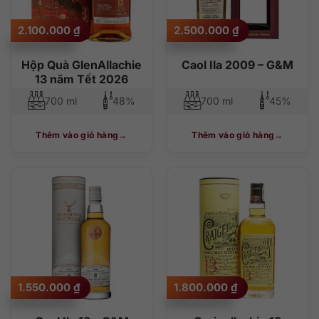
2.100.000
₫
2.500.000
₫
Hộp Quà GlenAllachie
Caol Ila 2009 – G&M
13 năm Tết 2026
700 ml
48%
700 ml
45%
Thêm vào giỏ hàng
Thêm vào giỏ hàng
1.550.000
₫
1.800.000
₫