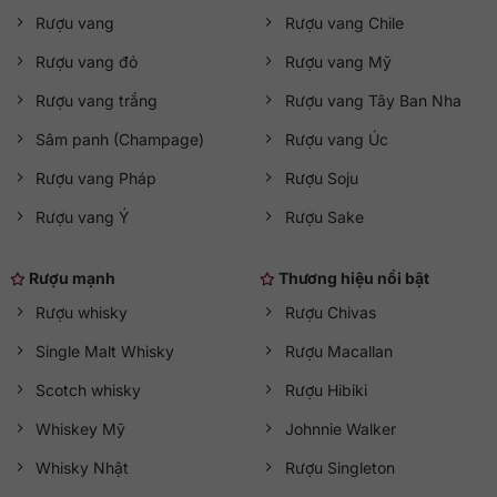
Rượu vang
Rượu vang Chile
Rượu vang đỏ
Rượu vang Mỹ
Rượu vang trắng
Rượu vang Tây Ban Nha
Sâm panh (Champage)
Rượu vang Úc
Rượu vang Pháp
Rượu Soju
Rượu vang Ý
Rượu Sake
Rượu mạnh
Thương hiệu nổi bật
Rượu whisky
Rượu Chivas
Single Malt Whisky
Rượu Macallan
Scotch whisky
Rượu Hibiki
Whiskey Mỹ
Johnnie Walker
Whisky Nhật
Rượu Singleton