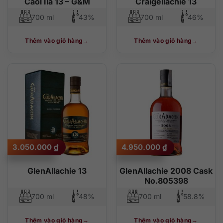
Caol Ila 13 – G&M
Craigellachie 13
700 ml
43%
700 ml
46%
Thêm vào giỏ hàng
Thêm vào giỏ hàng
3.050.000
₫
4.950.000
₫
GlenAllachie 13
GlenAllachie 2008 Cask
No.805398
700 ml
48%
700 ml
58.8%
Thêm vào giỏ hàng
Thêm vào giỏ hàng