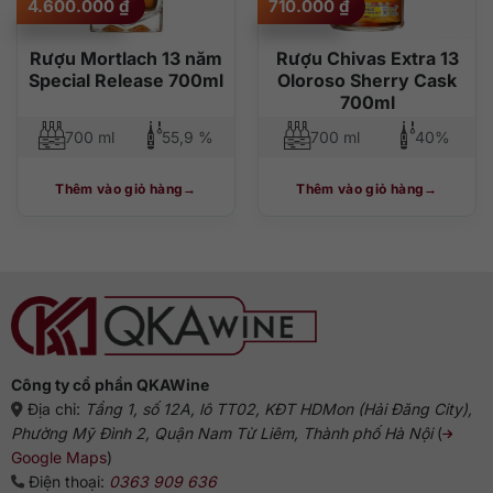
4.600.000
₫
710.000
₫
Rượu Mortlach 13 năm
Rượu Chivas Extra 13
Special Release 700ml
Oloroso Sherry Cask
700ml
700 ml
55,9 %
700 ml
40%
Thêm vào giỏ hàng
Thêm vào giỏ hàng
Công ty cổ phần QKAWine
Địa chỉ:
Tầng 1, số 12A, lô TT02, KĐT HDMon (Hải Đăng City),
Phường Mỹ Đình 2, Quận Nam Từ Liêm, Thành phố Hà Nội
(
Google Maps
)
Điện thoại:
0363 909 636