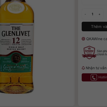
Glenlivet 12 Dou
Thêm và
QKAWine ca
Sản p
chính 
Nhận tư vấn
Hotli