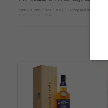
Whisky Glenlivet 12 Double Oak không quá dày vị nhưng l
khăn trong cảm nhận.
Vì sao Glenlivet 12 Double Oak luôn là lựa 
Là dòng rượu Glenlivet chính hãng được yêu thích toà
Sử dụng hai loại thùng gỗ sồi để tạo nên kết cấu hươn
Thiết kế chai thanh lịch, nhận diện cao, phù hợp dùng
Giá hợp lý trong phân khúc whisky chính hãng nhập k
Phù hợp với ai? Dành cho dịp nào?
Người mới làm quen với Single Malt Whisky;
Người tìm kiếm một dòng whisky Scotland mượt, khôn
Dùng trong tiệc nhẹ, họp mặt gia đình, chiêu đãi khá
Quà tặng doanh nghiệp, sinh nhật, kỷ niệm, tân gia.
Cách thưởng thức gợi ý
Uống nguyên chất để cảm rõ hương trái cây và vani;
Thêm vài viên đá nếu uống trong tiệc hoặc mùa nóng;
Dùng kèm hạt điều, bánh quy bơ, phô mai non hoặc trá