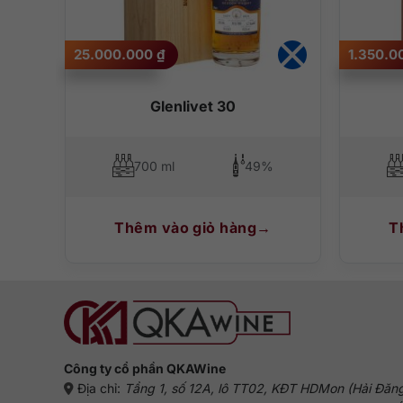
Rượu Glenlivet 12 Double Oak là khởi đầu lý tưởng cho m
thần cổ điển của vùng Speyside. Đây là dòng whisky nhậ
25.000.000
₫
1.350.
Ngoài Glenlivet 21,
QKAWine
–
Shop
rượu ngoại cao cấ
hiện hàng giả, hỗ trợ báo giá số lượng lớn cho cá nhân v
ld
Glenlivet 30
700 ml
49%
Thêm vào giỏ hàng
T
Công ty cổ phần QKAWine
Địa chỉ:
Tầng 1, số 12A, lô TT02, KĐT HDMon (Hải Đăn