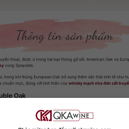
Thông tin sản phẩm
uyền thoại, được ủ trong hai loại thùng gỗ sồi: American Oak và Eu
ky
vùng Speyside.
 trong khi thùng European Oak bổ sung thêm sắc thái tinh tế như hươ
a chuẩn mực, đúng với tinh thần của
whisky mạch nha đơn cất truy
ouble Oak
nhớ
và bánh quy;
à trái cây họ cam;
 gỗ sồi thanh mảnh.