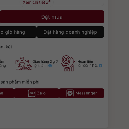
Xem chi tiết
ble Oak số lượng
Đặt mua
o giỏ hàng
Đặt hàng doanh nghiệp
m kết
hẩm
Giao hàng 2 giờ
Hoàn tiền
hãng
nội thành
lên đến 111%
 sản phẩm miễn phí
ne
Zalo
Messenger