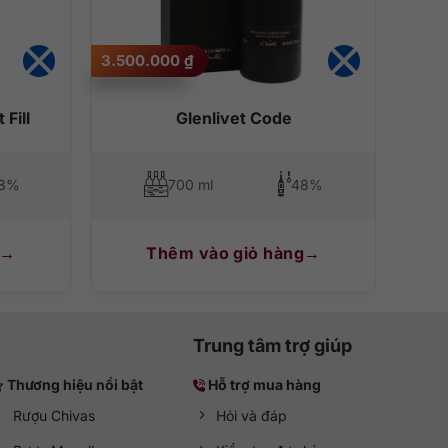
ng không đơn điệu, dễ tiếp cận nhưng vẫn mang đậm tinh
3.500.000
₫
ãng. Giao hàng hỏa tốc nội thành, hoàn tiền 111% nếu phát
 Fill
Glenlivet Code
8%
700 ml
48%
Thêm vào giỏ hàng
Trung tâm trợ giúp
Thương hiệu nổi bật
Hỗ trợ mua hàng
Rượu Chivas
Hỏi và đáp