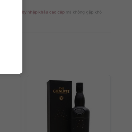
hế giới
whisky nhập khẩu cao cấp
mà không gặp khó