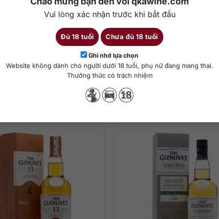
Chào mừng bạn đến với qkawine.com
Vui lòng xác nhận trước khi bắt đầu
ại rất dễ làm quen, đặc biệt lý tưởng cho những ai muốn bước vào t
Đủ 18 tuổi
Chưa đủ 18 tuổi
chọn hàng đầu?
Chi tiết
Ghi nhớ lựa chọn
Website không dành cho người dưới 18 tuổi, phụ nữ đang mang thai.
n cầu, tiêu biểu cho phong cách Speyside;
Thưởng thức có trách nhiệm
g vị cân bằng và dễ tiếp cận;
 tại nhà hoặc làm quà;
Sản phẩm tương tự
hẩu.
g khói, dễ uống;
ch hàng hoặc đồng nghiệp;
i cây sấy.