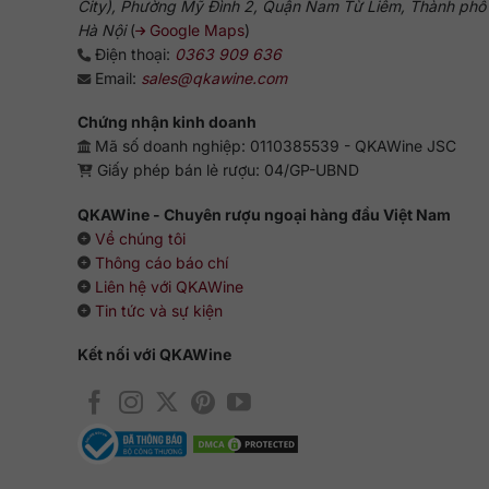
City), Phường Mỹ Đình 2, Quận Nam Từ Liêm, Thành phố
Hà Nội
(
Google Maps
)
Điện thoại:
0363 909 636
Email:
sales@qkawine.com
Chứng nhận kinh doanh
Mã số doanh nghiệp: 0110385539 - QKAWine JSC
Giấy phép bán lẻ rượu: 04/GP-UBND
QKAWine - Chuyên rượu ngoại hàng đầu Việt Nam
Về chúng tôi
Thông cáo báo chí
Liên hệ với QKAWine
Tin tức và sự kiện
Kết nối với QKAWine