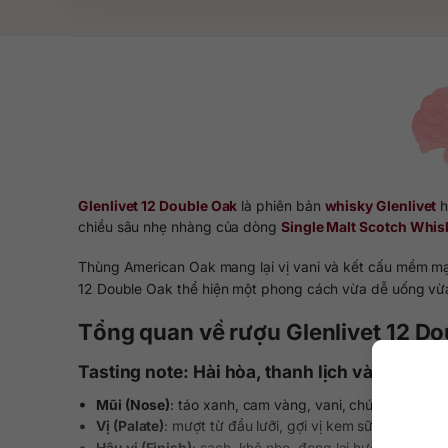
Glenlivet 12 Double Oak
là phiên bản
whisky Glenlivet
h
chiều sâu nhẹ nhàng của dòng
Single Malt Scotch Whis
Thùng American Oak mang lại vị vani và kết cấu mềm mại,
12 Double Oak thể hiện một phong cách vừa dễ uống vừ
Tổng quan về rượu Glenlivet 12 D
Tasting note: Hài hòa, thanh lịch và dễ ghi 
Mũi (Nose)
: táo xanh, cam vàng, vani, chút mật ong 
Vị (Palate)
: mượt từ đầu lưỡi, gợi vị kem sữa, kẹo bơ v
Hậu vị (Finish)
: sạch, khô nhẹ, đọng lại hương vani và