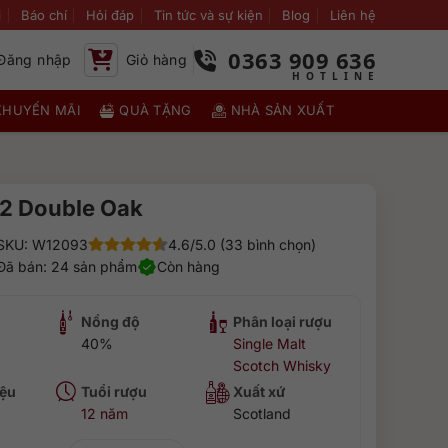
i
Báo chí
Hỏi đáp
Tin tức và sự kiện
Blog
Liên hệ
0363 909 636
Đăng nhập
Giỏ hàng
KHUYẾN MÃI
QUÀ TẶNG
NHÀ SẢN XUẤT
12 Double Oak
SKU: W12093
4.6/5.0 (33 bình chọn)
Đã bán: 24 sản phẩm
Còn hàng
Nồng độ
Phân loại rượu
40%
Single Malt
Scotch Whisky
ệu
Tuổi rượu
Xuất xứ
12 năm
Scotland