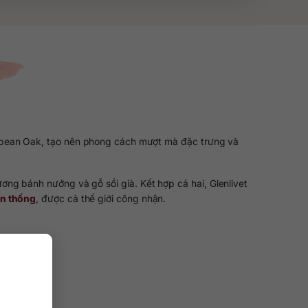
ropean Oak, tạo nên phong cách mượt mà đặc trưng và
ng bánh nướng và gỗ sồi già. Kết hợp cả hai, Glenlivet
ền thống
, được cả thế giới công nhận.