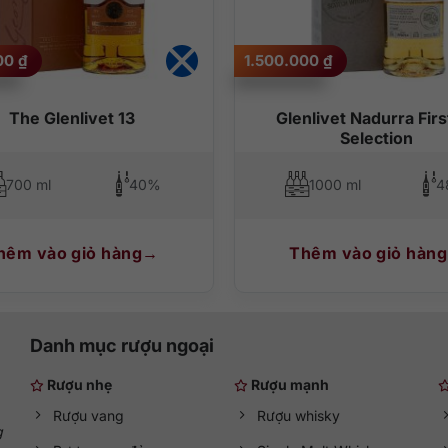
ọi hành trình thưởng thức
Scotch whisky
. Một lựa chọn an toàn như
p khẩu mà bất cứ tủ rượu nào cũng nên có ít nhất một chai.
000
₫
1.500.000
₫
p
, hiện đang phân phối đầy đủ các loại rượu whisky Glenlivet chính h
à doanh nghiệp 24/7.
The Glenlivet 13
Glenlivet Nadurra First
Selection
700 ml
40%
1000 ml
4
hêm vào giỏ hàng
Thêm vào giỏ hàng
Danh mục rượu ngoại
Rượu nhẹ
Rượu mạnh
Rượu vang
Rượu whisky
g