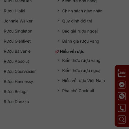
Rượu Macallan
Kiểm tra đơn hàng
Rượu Hibiki
Chính sách giao nhận
Johnnie Walker
Quy định đổi trả
Rượu Singleton
Báo giá rượu ngoại
Rượu Glenlivet
Đánh giá rượu vang
Rượu Balvenie
Hiểu về rượu
Kiến thức rượu vang
Rượu Absolut
Kiến thức rượu ngoại
Rượu Courvoisier
Hiểu về rượu Việt Nam
Rượu Hennessy
Pha chế Cocktail
Rượu Beluga
Rượu Danzka