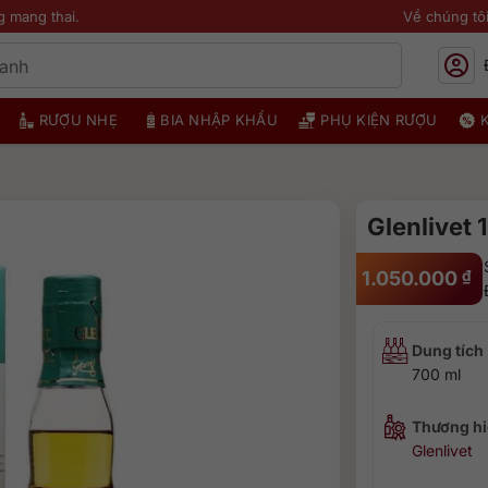
g mang thai.
Về chúng tô
RƯỢU NHẸ
BIA NHẬP KHẨU
PHỤ KIỆN RƯỢU
Glenlivet 
1.050.000
₫
Dung tích
700 ml
Thương hi
Glenlivet