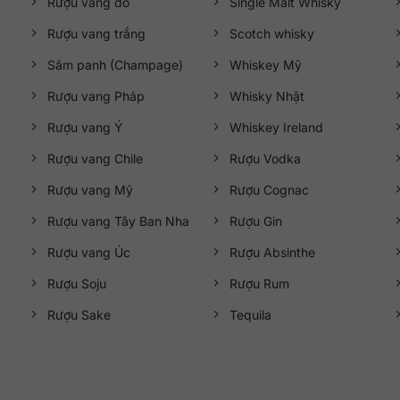
Rượu vang đỏ
Single Malt Whisky
Rượu vang trắng
Scotch whisky
Sâm panh (Champage)
Whiskey Mỹ
Rượu vang Pháp
Whisky Nhật
Rượu vang Ý
Whiskey Ireland
Rượu vang Chile
Rượu Vodka
Rượu vang Mỹ
Rượu Cognac
Rượu vang Tây Ban Nha
Rượu Gin
Rượu vang Úc
Rượu Absinthe
Rượu Soju
Rượu Rum
Rượu Sake
Tequila