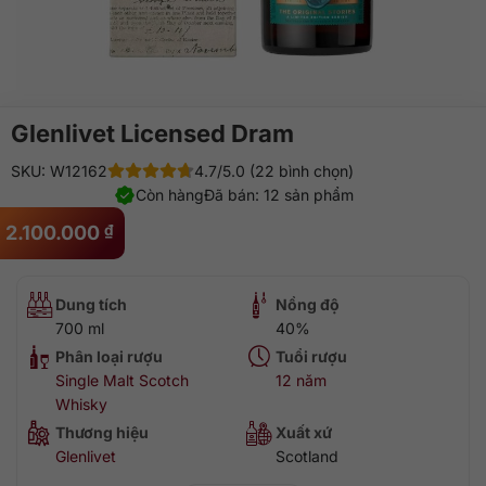
Glenlivet Licensed Dram
SKU: W12162
4.7/5.0 (22 bình chọn)
Còn hàng
Đã bán: 12 sản phẩm
2.100.000
₫
Dung tích
Nồng độ
700 ml
40%
Phân loại rượu
Tuổi rượu
Single Malt Scotch
12 năm
Whisky
Thương hiệu
Xuất xứ
Glenlivet
Scotland