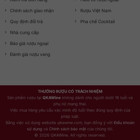
Chính sách giao nhận
Rượu Việt Nam
Quy định đổi trả
Pha chế Cocktail
Nhà cung cấp
Báo giá rượu ngoại
Đánh giá rượu vang
THƯỞNG RƯỢU CÓ TRÁCH NHIỆM
Sản phẩm rượu tại
QKAWine
không dành cho người dưới 18 tuổi và
phụ nữ mang thai.
Việc mua hàng yêu cầu xác minh độ tuổi theo đúng quy định của
pháp luật.
Bằng việc sử dụng website
qkawine.com
, bạn đồng ý với
Điều khoản
sử dụng
và
Chính sách bảo mật
của chúng tôi.
© 2026 QKAWine. All rights reserved.