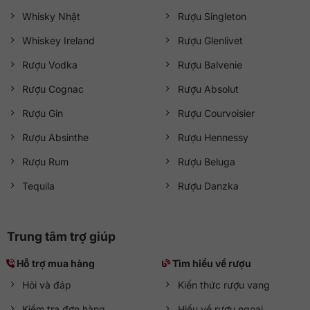
Whisky Nhật
Rượu Singleton
Whiskey Ireland
Rượu Glenlivet
Rượu Vodka
Rượu Balvenie
Rượu Cognac
Rượu Absolut
Rượu Gin
Rượu Courvoisier
Rượu Absinthe
Rượu Hennessy
Rượu Rum
Rượu Beluga
Tequila
Rượu Danzka
Trung tâm trợ giúp
Hỗ trợ mua hàng
Tìm hiểu về rượu
Hỏi và đáp
Kiến thức rượu vang
Kiểm tra đơn hàng
Hiểu về rượu ngoại