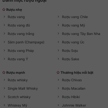
Danh mục rượu ngoại
Rượu nhẹ
Rượu vang
Rượu vang Chile
Rượu vang đỏ
Rượu vang Mỹ
Rượu vang trắng
Rượu vang Tây Ban Nha
Sâm panh (Champage)
Rượu vang Úc
Rượu vang Pháp
Rượu Soju
Rượu vang Ý
Rượu Sake
Rượu mạnh
Thương hiệu nổi bật
Rượu whisky
Rượu Chivas
Single Malt Whisky
Rượu Macallan
Scotch whisky
Rượu Hibiki
Whiskey Mỹ
Johnnie Walker