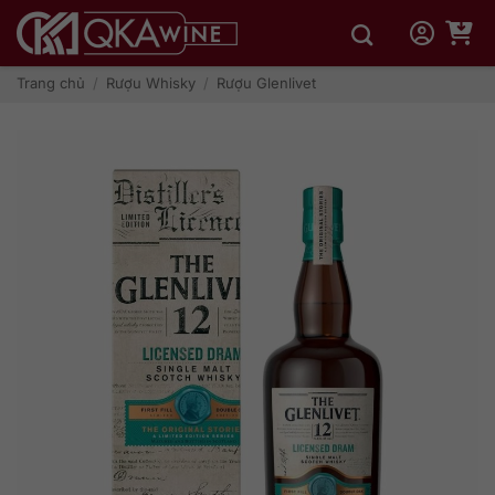
Bỏ
qua
nội
dung
Trang chủ
/
Rượu Whisky
/
Rượu Glenlivet