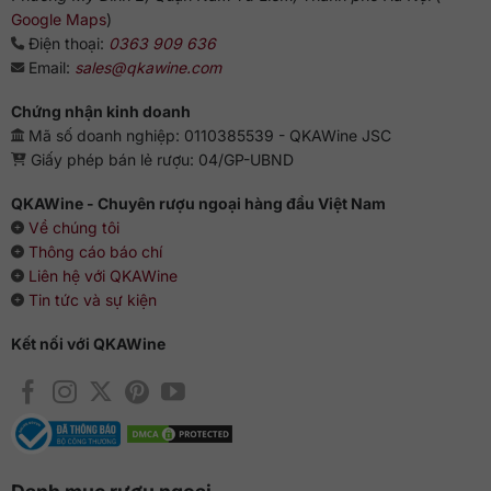
Google Maps
)
Dùng kèm socola đắng, hạnh nhân rang, phô mai già
Điện thoại:
0363 909 636
hoặc bánh quy bơ.
Email:
sales@qkawine.com
Rượu Glenlivet Licensed Dram là cây cầu nối giữa quá khứ
Chứng nhận kinh doanh
và hiện tại, giữa những thùng gỗ cổ điển của thế kỷ 19 và
Mã số doanh nghiệp: 0110385539 - QKAWine JSC
khẩu vị whisky hiện đại. Đây là lựa chọn không thể thiếu cho
Giấy phép bán lẻ rượu: 04/GP-UBND
những ai muốn sở hữu một phần di sản thực thụ trong bộ
sưu tập whisky nhập khẩu cao cấp.
QKAWine - Chuyên rượu ngoại hàng đầu Việt Nam
Về chúng tôi
Ngoài Glenlivet Licensed Dram,
QKAWine
–
Rượu ngoại
Thông cáo báo chí
nhập khẩu cao cấp
, hiện đang phân phối đầy đủ các loại
Liên hệ với QKAWine
rượu whisky Glenlivet chính hãng. Giao hàng hỏa tốc nội
Tin tức và sự kiện
thành, hoàn tiền 111% nếu phát hiện hàng giả, hỗ trợ báo giá
số lượng lớn cho cá nhân và doanh nghiệp 24/7.
Kết nối với QKAWine