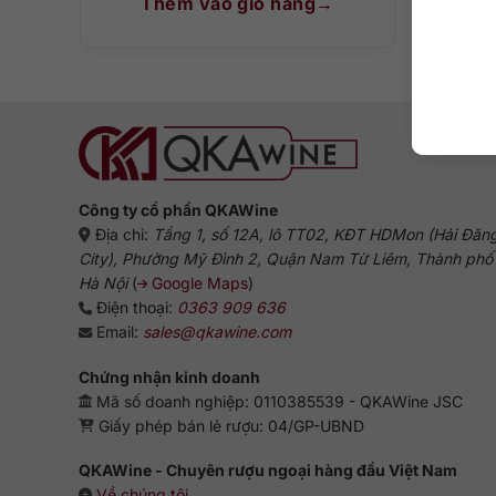
Thêm vào giỏ hàng
T
Công ty cổ phần QKAWine
Địa chỉ:
Tầng 1, số 12A, lô TT02, KĐT HDMon (Hải Đăn
City), Phường Mỹ Đình 2, Quận Nam Từ Liêm, Thành phố
Hà Nội
(
Google Maps
)
Điện thoại:
0363 909 636
Email:
sales@qkawine.com
Chứng nhận kinh doanh
Mã số doanh nghiệp: 0110385539 - QKAWine JSC
Giấy phép bán lẻ rượu: 04/GP-UBND
QKAWine - Chuyên rượu ngoại hàng đầu Việt Nam
Về chúng tôi