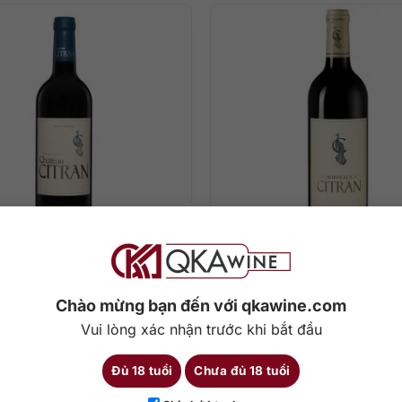
000
₫
530.000
₫
 Medoc Chateau Citran
Le Bordeaux de Citran
Grand Vin du
Chào mừng bạn đến với qkawine.com
Vui lòng xác nhận trước khi bắt đầu
0 ml
Cabernet Sauvignon, Merlot, Cabernet Franc
13,5%
750 ml
Cabernet Sauvignon, Merlot
Đủ 18 tuổi
Chưa đủ 18 tuổi