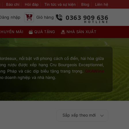
i
Báo chí
Hỏi đáp
Tin tức và sự kiện
Blog
Liên hệ
0363 909 636
Đăng nhập
Giỏ hàng
KHUYẾN MÃI
QUÀ TẶNG
NHÀ SẢN XUẤT
ordeaux, nổi bật với phong cách cổ điển, hài hòa giữa
òng rượu được xếp hạng Cru Bourgeois Exceptionnel,
ang Pháp và các dịp biếu tặng trang trọng.
QKAWine
cho doanh nghiệp và nhà hàng.
Sắp xếp theo mới
Sắp xếp theo
Sắp xếp theo mức
nhất
Sắp xếp theo giá:
Sắp xếp theo giá: