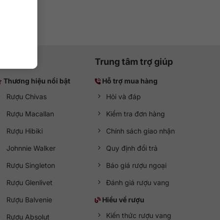
Trung tâm trợ giúp
Thương hiệu nổi bật
Hỗ trợ mua hàng
Rượu Chivas
Hỏi và đáp
Rượu Macallan
Kiểm tra đơn hàng
Rượu Hibiki
Chính sách giao nhận
Johnnie Walker
Quy định đổi trả
Rượu Singleton
Báo giá rượu ngoại
Rượu Glenlivet
Đánh giá rượu vang
Rượu Balvenie
Hiểu về rượu
Kiến thức rượu vang
Rượu Absolut