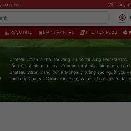
g mang thai.
Về chúng tô
RƯỢU NHẸ
BIA NHẬP KHẨU
PHỤ KIỆN RƯỢU
Chateau Citran là nhà làm vang lâu đời tại vùng Haut-Medoc, B
cấu trúc tannin mượt mà và hương trái cây chín mọng. Là d
Chateau Citran mang đến lựa chọn lý tưởng cho người yêu v
n
cung cấp Chateau Citran chính hãng và hỗ trợ báo giá ưu đãi 