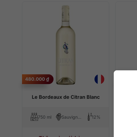
480.000
₫
1.300.
Le Bordeaux de Citran Blanc
Haut
750 ml
Sauvignon Blanc, Semillon
12%
75