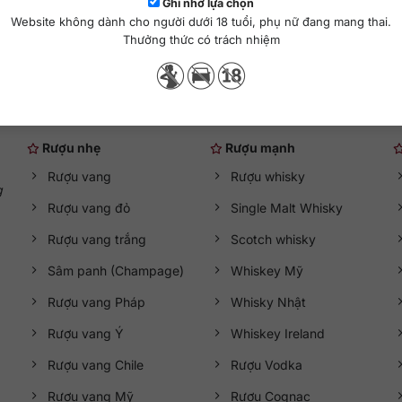
hêm vào giỏ hàng
Thêm vào giỏ hàng
Ghi nhớ lựa chọn
Website không dành cho người dưới 18 tuổi, phụ nữ đang mang thai.
Thưởng thức có trách nhiệm
Danh mục rượu ngoại
Rượu nhẹ
Rượu mạnh
Rượu vang
Rượu whisky
g
Rượu vang đỏ
Single Malt Whisky
Rượu vang trắng
Scotch whisky
Sâm panh (Champage)
Whiskey Mỹ
Rượu vang Pháp
Whisky Nhật
Rượu vang Ý
Whiskey Ireland
Rượu vang Chile
Rượu Vodka
Rượu vang Mỹ
Rượu Cognac