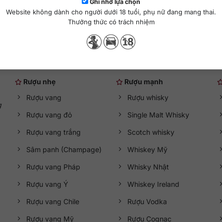
hêm vào giỏ hàng
Ghi nhớ lựa chọn
Website không dành cho người dưới 18 tuổi, phụ nữ đang mang thai.
Thưởng thức có trách nhiệm
Danh mục rượu ngoại
Rượu nhẹ
Rượu mạnh
Rượu vang
Rượu whisky
g
Rượu vang đỏ
Single Malt Whisky
Rượu vang trắng
Scotch whisky
Sâm panh (Champage)
Whiskey Mỹ
Rượu vang Pháp
Whisky Nhật
Rượu vang Ý
Whiskey Ireland
Rượu vang Chile
Rượu Vodka
Rượu vang Mỹ
Rượu Cognac