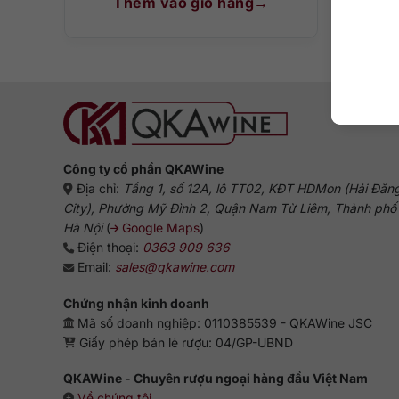
Thêm vào giỏ hàng
T
Công ty cổ phần QKAWine
Địa chỉ:
Tầng 1, số 12A, lô TT02, KĐT HDMon (Hải Đăn
City), Phường Mỹ Đình 2, Quận Nam Từ Liêm, Thành phố
Hà Nội
(
Google Maps
)
Điện thoại:
0363 909 636
Email:
sales@qkawine.com
Chứng nhận kinh doanh
Mã số doanh nghiệp: 0110385539 - QKAWine JSC
Giấy phép bán lẻ rượu: 04/GP-UBND
QKAWine - Chuyên rượu ngoại hàng đầu Việt Nam
Về chúng tôi