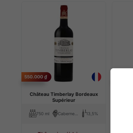
550.000
₫
500.00
Château Timberlay Bordeaux
Châ
Supérieur
750 ml
Cabernet Sauvignon, Merlot
13,5%
75