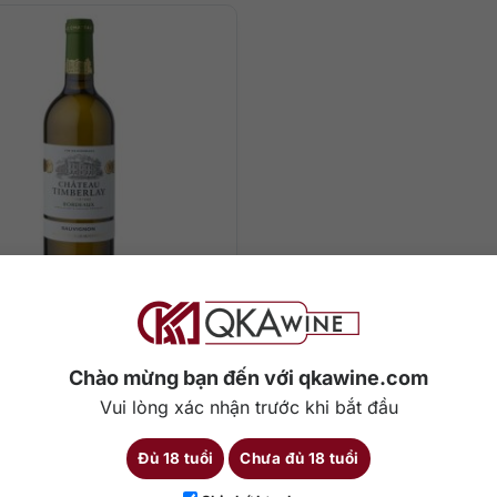
0
₫
teau Timberlay Blanc
[Bordeaux]
Chào mừng bạn đến với qkawine.com
Vui lòng xác nhận trước khi bắt đầu
0 ml
Sauvignon Blanc
12,5%
Đủ 18 tuổi
Chưa đủ 18 tuổi