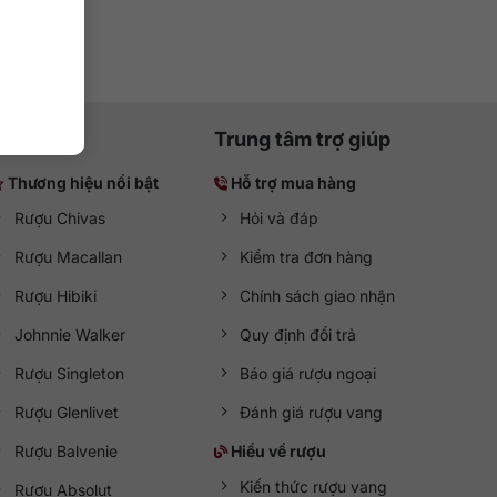
Trung tâm trợ giúp
Thương hiệu nổi bật
Hỗ trợ mua hàng
Rượu Chivas
Hỏi và đáp
Rượu Macallan
Kiểm tra đơn hàng
Rượu Hibiki
Chính sách giao nhận
Johnnie Walker
Quy định đổi trả
Rượu Singleton
Báo giá rượu ngoại
Rượu Glenlivet
Đánh giá rượu vang
Rượu Balvenie
Hiểu về rượu
Kiến thức rượu vang
Rượu Absolut