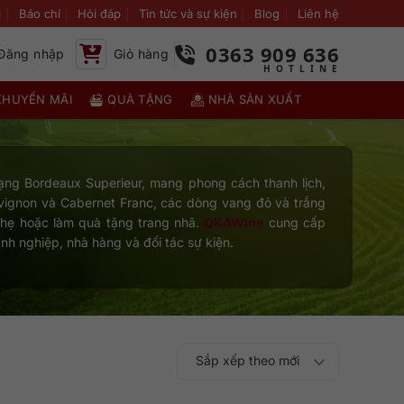
i
Báo chí
Hỏi đáp
Tin tức và sự kiện
Blog
Liên hệ
0363 909 636
Đăng nhập
Giỏ hàng
KHUYẾN MÃI
QUÀ TẶNG
NHÀ SẢN XUẤT
ạng Bordeaux Superieur, mang phong cách thanh lịch,
uvignon và Cabernet Franc, các dòng vang đỏ và trắng
nhẹ hoặc làm quà tặng trang nhã.
QKAWine
cung cấp
nh nghiệp, nhà hàng và đối tác sự kiện.
Sắp xếp theo mới
Sắp xếp theo
Sắp xếp theo mức
nhất
Sắp xếp theo giá:
Sắp xếp theo giá: