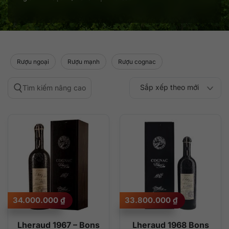
Rượu ngoại
Rượu mạnh
Rượu cognac
Sắp xếp theo mới
Tìm kiếm nâng cao
Sắp xếp theo
Sắp xếp theo mức
nhất
Sắp xếp theo giá:
Sắp xếp theo giá:
độ phổ biến
thấp đến cao
cao đến thấp
34.000.000
₫
33.800.000
₫
Lheraud 1967 – Bons
Lheraud 1968 Bons