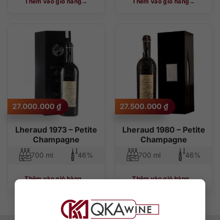
Thêm vào giỏ hàng
Thêm vào giỏ hàng
27.000.000
₫
27.500.000
₫
Lheraud 1973 – Petite
Lheraud 1980 – Petite
Champagne
Champagne
700 ml
46%
700 ml
46%
Thêm vào giỏ hàng
Thêm vào giỏ hàng