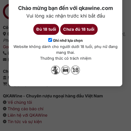
Chào mừng bạn đến với qkawine.com
Vui lòng xác nhận trước khi bắt đầu
Công ty cổ phần QKAWine
Đủ 18 tuổi
Chưa đủ 18 tuổi
Địa chỉ:
Tầng 1, số 12A, lô TT02, KĐT HDMon (Hải Đăng City),
Phường Mỹ Đình 2, Quận Nam Từ Liêm, Thành phố Hà Nội
(
Ghi nhớ lựa chọn
Google Maps
)
Website không dành cho người dưới 18 tuổi, phụ nữ đang
mang thai.
Điện thoại:
0363 909 636
Thưởng thức có trách nhiệm
Email:
sales@qkawine.com
Chứng nhận kinh doanh
Mã số doanh nghiệp: 0110385539 - QKAWine JSC
Giấy phép bán lẻ rượu: 04/GP-UBND
QKAWine - Chuyên rượu ngoại hàng đầu Việt Nam
Về chúng tôi
Thông cáo báo chí
Liên hệ với QKAWine
Tin tức và sự kiện