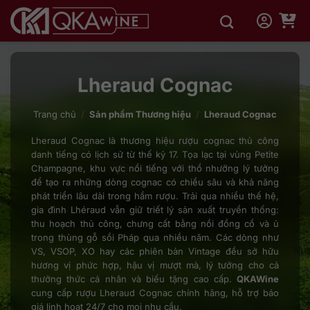
Bỏ
qua
nội
dung
Lheraud Cognac
Trang chủ
/
Sản phẩm Thương hiệu
/
Lheraud Cognac
Lheraud Cognac là thương hiệu rượu cognac thủ công
danh tiếng có lịch sử từ thế kỷ 17. Tọa lạc tại vùng Petite
Champagne, khu vực nổi tiếng với thổ nhưỡng lý tưởng
để tạo ra những dòng cognac có chiều sâu và khả năng
phát triển lâu dài trong hầm rượu. Trải qua nhiều thế hệ,
gia đình Lhéraud vẫn giữ triết lý sản xuất truyền thống:
thu hoạch thủ công, chưng cất bằng nồi đồng cổ và ủ
trong thùng gỗ sồi Pháp qua nhiều năm. Các dòng như
VS, VSOP, XO hay các phiên bản Vintage đều sở hữu
hương vị phức hợp, hậu vị mượt mà, lý tưởng cho cả
thưởng thức cá nhân và biếu tặng cao cấp.
QKAWine
cung cấp rượu Lheraud Cognac chính hãng, hỗ trợ báo
giá linh hoạt 24/7 cho mọi nhu cầu.