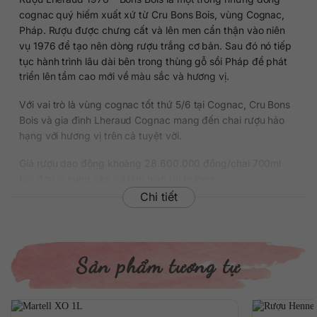
cognac quý hiếm xuất xứ từ Cru Bons Bois, vùng Cognac,
Pháp. Rượu được chưng cất và lên men cẩn thận vào niên
vụ 1976 để tạo nên dòng rượu trắng cơ bản. Sau đó nó tiếp
tục hành trình lâu dài bên trong thùng gỗ sồi Pháp để phát
triển lên tầm cao mới về màu sắc và hương vị.
Với vai trò là vùng cognac tốt thứ 5/6 tại Cognac, Cru Bons
Bois và gia đình Lheraud Cognac mang đến chai rượu hảo
hạng với hương vị trên cả tuyệt vời.
Giá rượu dao động khoảng 28.600.000 đồng/chai 700ml
tùy đơn vị cung cấp và tình hình thị trường.
Chi tiết
Thông tin chi tiết về rượu
Xuất xứ: Pháp
Thương hiệu: Lheraud Cognac
Sản phẩm tương tự
Phân loại: Cognac
Nồng độ: 46%
Dung tích: 700 ml
Niên vụ: 1976