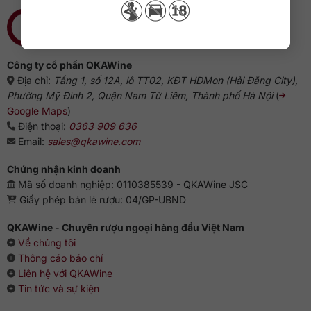
Công ty cổ phần QKAWine
Địa chỉ:
Tầng 1, số 12A, lô TT02, KĐT HDMon (Hải Đăng City),
Phường Mỹ Đình 2, Quận Nam Từ Liêm, Thành phố Hà Nội
(
Google Maps
)
Điện thoại:
0363 909 636
Email:
sales@qkawine.com
Chứng nhận kinh doanh
Mã số doanh nghiệp: 0110385539 - QKAWine JSC
Giấy phép bán lẻ rượu: 04/GP-UBND
QKAWine - Chuyên rượu ngoại hàng đầu Việt Nam
Về chúng tôi
Thông cáo báo chí
Liên hệ với QKAWine
Tin tức và sự kiện