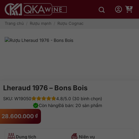
Bỏ
qua
nội
dung
Trang chủ
/
Rượu mạnh
/
Rượu Cognac
Lheraud 1976 – Bons Bois
SKU: W19050
4.8/5.0 (30 bình chọn)
Còn hàng
Đã bán: 20 sản phẩm
28.600.000
₫
Dung tích
Niên vụ