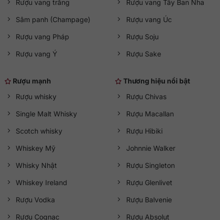
Rượu vang trắng
Rượu vang Tây Ban Nha
Sâm panh (Champage)
Rượu vang Úc
Rượu vang Pháp
Rượu Soju
Rượu vang Ý
Rượu Sake
Rượu mạnh
Thương hiệu nổi bật
Rượu whisky
Rượu Chivas
Single Malt Whisky
Rượu Macallan
Scotch whisky
Rượu Hibiki
Whiskey Mỹ
Johnnie Walker
Whisky Nhật
Rượu Singleton
Whiskey Ireland
Rượu Glenlivet
Rượu Vodka
Rượu Balvenie
Rượu Cognac
Rượu Absolut