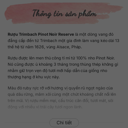
Thông tin sản phẩm
Rượu Trimbach Pinot Noir Reserve
là một dòng vang đỏ
đẳng cấp đến từ Trimbach một gia đình làm vang kéo dài 13
thế hệ từ năm 1626, vùng Alsace, Pháp.
Rượu được lên men thủ công tỉ mỉ từ 100% nho Pinot Noir.
Nó cũng được ủ khoảng 3 tháng trong thùng thép không gỉ
nhằm giữ trọn vẹn độ tươi mới hấp dẫn của giống nho
thượng hạng ở khu vực này.
Màu đỏ ruby rực rỡ với hương vị quyến rũ ngọt ngào của
quả dâu rừng, mâm xôi cùng một chút khoáng chất nổi lên
trên mũi. Vị rượu mềm mại, cấu trúc cân đối, tươi mát, sôi
động với nhiều vị trái cây tươi ngon lành.
Chi tiết