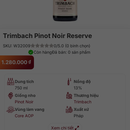
Trimbach Pinot Noir Reserve
SKU: W32009
0/5.0 (0 bình chọn)
Còn hàng
Đã bán: 0 sản phẩm
1.280.000
₫
Dung tích
Nồng độ
750 ml
13%
Giống nho
Thương hiệu
Pinot Noir
Trimbach
Vùng làm vang
Xuất xứ
Core AOP
Pháp
Xem chi tiết