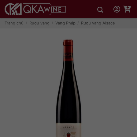
Bỏ
qua
nội
dung
Trang chủ
/
Rượu vang
/
Vang Pháp
/
Rượu vang Alsace