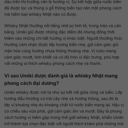
dấu trên thị trường vẫn là hương vị. Sự kết hợp giữa nước biển
đã được lọc và thùng ủ gỗ thông biển tạo nên một phong cách
mà hiếm loại whisky Nhật nào có được.
Whisky Nhật thường nổi tiếng nhờ sự tinh tế, trong trẻo và cân
bằng. Umiki giữ được những đặc điểm đó nhưng đồng thời
thêm vào những chi tiết hương vị khác biệt. Người thưởng thức
thường cảm nhận được lớp hương biển nhẹ, gợi cảm giác gió
mặn hòa cùng hương nhựa thông thoảng nhẹ. Vị rượu mang
cảm giác mượt, tinh khiết và có độ tròn vị đặc trưng, phù hợp
với những ai thích whisky phong cách nhẹ và thanh.
Vì sao Umiki được đánh giá là whisky Nhật mang
phong cách đại dương?
Umiki whisky được mô tả như sự kết nối giữa rừng và biển. Lớp
hương đầu thường có trái cây nhẹ và hương thông, sau đó là
lớp vị khoáng nhẹ do khoáng chất từ nước biển mang lại. Hậu vị
có chiều sâu vừa phải, gợi cảm giác ấm và mượt. Đây là phong
cách hương vị hiếm gặp trong thế giới whisky Nhật, khiến Umiki
trở thành lựa chọn đặc biệt với người thích khám phá những trải