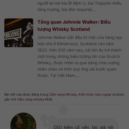
người lại mê bia Bỉ đậm vị, bia Trappist nhiều
tầng hương, bia đen Imperial...
Tổng quan Johnnie Walker: Biểu
tượng Whisky Scotland
Johnnie Walker bắt đầu từ một cửa hàng tạp
hóa nhỏ ở Kilmarnock, Scotland vào năm
1820. Hơn 200 năm sau, cái tên ấy trở thành
một trong những biểu tượng lớn của Scotch
Whisky, được nhận ra qua dáng chai vuông,
nhãn chéo và hình quý ông sải bước quen
thuộc. Tại Việt Nam,...
Bài viết này được đăng trong
Cẩm nang Whisky
,
Kiến thức rượu ngoại
và được
gắn thẻ
Cẩm nang whisky Nhật
.
CEO kiêm cố vấn, tác giả nội