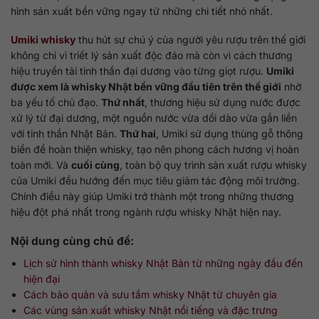
hình sản xuất bền vững ngay từ những chi tiết nhỏ nhất.
Umiki whisky
thu hút sự chú ý của người yêu rượu trên thế giới
không chỉ vì triết lý sản xuất độc đáo mà còn vì cách thương
hiệu truyền tải tinh thần đại dương vào từng giọt rượu.
Umiki
được xem là whisky Nhật bền vững đầu tiên trên thế giới
nhờ
ba yếu tố chủ đạo.
Thứ nhất
, thương hiệu sử dụng nước được
xử lý từ đại dương, một nguồn nước vừa dồi dào vừa gắn liền
với tinh thần Nhật Bản.
Thứ hai
, Umiki sử dụng thùng gỗ thông
biển để hoàn thiện whisky, tạo nên phong cách hương vị hoàn
toàn mới. Và
cuối cùng
, toàn bộ quy trình sản xuất rượu whisky
của Umiki đều hướng đến mục tiêu giảm tác động môi trường.
Chính điều này giúp Umiki trở thành một trong những thương
hiệu đột phá nhất trong ngành rượu whisky Nhật hiện nay.
Nội dung cùng chủ đề:
Lịch sử hình thành whisky Nhật Bản từ những ngày đầu đến
hiện đại
Cách bảo quản và sưu tầm whisky Nhật từ chuyên gia
Các vùng sản xuất whisky Nhật nổi tiếng và đặc trưng