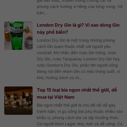
gia sản xuất, truyền thống chưng cất và
phong cách hương vị riêng của từng vùng. Về
bản...
London Dry Gin là gì? Vì sao dòng Gin
này phổ biến?
London Dry Gin là một trong những phong
cách Gin quen thuộc nhất với người yêu
cocktail. Khi nhắc đến rượu Gin trắng, rượu
Dry Gin, rượu Tanqueray London Dry Gin hay
rượu Gordon’s Dry Gin, phần lớn người uống
đang nói đến nhóm Gin có màu trong suốt, vị
khô, hương bách xù rõ...
Top 15 loại bia ngon nhất thế giới, dễ
mua tại Việt Nam
Bia ngon nhất thế giới là chủ đề rất dễ gây
tranh luận, vì gu uống bia phụ thuộc nhiều vào
khẩu vị, phong cách bia và dịp thưởng thức.
Có người thích Lager nhẹ, mát và dễ uống. Có