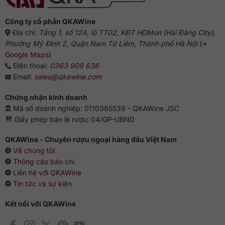
từ
chuyên
gia
Công ty cổ phần QKAWine
Địa chỉ:
Tầng 1, số 12A, lô TT02, KĐT HDMon (Hải Đăng City),
Phường Mỹ Đình 2, Quận Nam Từ Liêm, Thành phố Hà Nội
(
Google Maps
)
Điện thoại:
0363 909 636
Email:
sales@qkawine.com
Chứng nhận kinh doanh
Mã số doanh nghiệp: 0110385539 - QKAWine JSC
Giấy phép bán lẻ rượu: 04/GP-UBND
QKAWine - Chuyên rượu ngoại hàng đầu Việt Nam
Về chúng tôi
Thông cáo báo chí
Liên hệ với QKAWine
Tin tức và sự kiện
Kết nối với QKAWine