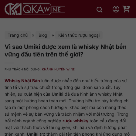
Bỏ
qua
nội
dung
Trang chủ
»
Blog
»
Kiến thức rượu ngoại
Vì sao Umiki được xem là whisky Nhật bền
vững đầu tiên trên thế giới?
PHỤ TRÁCH NỘI DUNG:
KHÁNH HUYỀN WINE
Whisky Nhật Bản
luôn được nhắc đến như biểu tượng của sự
tinh tế và sự trau chuốt trong từng giai đoạn sản xuất. Tuy
nhiên, sự xuất hiện của
Umiki
đã đưa hình ảnh whisky Nhật
sang một hướng hoàn toàn mới. Thương hiệu trẻ này không chỉ
tạo ra một phong cách hương vị khác biệt mà còn mang theo
sứ mệnh về sự bền vững và trách nhiệm với môi trường. Trong
bối cảnh ngành công nghiệp
rượu whisky
toàn cầu đang đối
mặt với thách thức về tài nguyên, khí hậu và định hướng phát
triển xanh,
Umiki
trở thành cái tên tiên phong khi ứng dụng mô