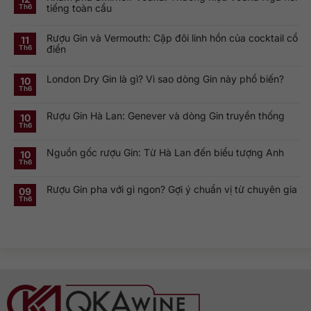
tiếng toàn cầu
Th6
Không
có
Rượu Gin và Vermouth: Cặp đôi linh hồn của cocktail cổ
bình
11
luận
điển
Th6
ở
Khám
Không
phá
có
Smirnoff
London Dry Gin là gì? Vì sao dòng Gin này phổ biến?
bình
10
Vodka:
luận
Th6
Thương
ở
Không
hiệu
Rượu
có
Vodka
Gin
bình
Nga
Rượu Gin Hà Lan: Genever và dòng Gin truyền thống
và
luận
10
nổi
ở
Vermouth:
Th6
tiếng
Không
London
Cặp
toàn
có
Dry
đôi
cầu
bình
Gin
linh
Nguồn gốc rượu Gin: Từ Hà Lan đến biểu tượng Anh
luận
10
là
hồn
ở
gì?
của
Th6
Không
Rượu
Vì
cocktail
có
Gin
sao
cổ
bình
Hà
dòng
điển
Rượu Gin pha với gì ngon? Gợi ý chuẩn vị từ chuyên gia
luận
09
Lan:
Gin
ở
Genever
này
Th6
Không
Nguồn
và
phổ
có
gốc
dòng
biến?
bình
rượu
Gin
luận
Gin:
truyền
ở
Từ
thống
Rượu
Hà
Gin
Lan
pha
đến
với
biểu
gì
tượng
ngon?
Anh
Gợi
ý
chuẩn
vị