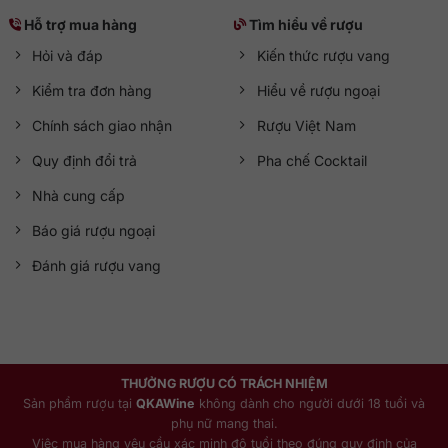
Hỗ trợ mua hàng
Tìm hiểu về rượu
Hỏi và đáp
Kiến thức rượu vang
Kiểm tra đơn hàng
Hiểu về rượu ngoại
Chính sách giao nhận
Rượu Việt Nam
Quy định đổi trả
Pha chế Cocktail
Nhà cung cấp
Báo giá rượu ngoại
Đánh giá rượu vang
THƯỞNG RƯỢU CÓ TRÁCH NHIỆM
Sản phẩm rượu tại
QKAWine
không dành cho người dưới 18 tuổi và
phụ nữ mang thai.
Việc mua hàng yêu cầu xác minh độ tuổi theo đúng quy định của