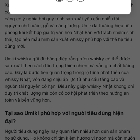
Xu hướng bền vững đang trở thành trọng tâm của nhiều ngành
công nghiệp trên thế giới. Trong ngành rượu whisky, điều này
càng có ý nghĩa bởi quy trình sản xuất yêu cầu nhiều tài
nguyên như nước, gỗ và năng lượng. Umiki là thương hiệu tiên
phong khi kết hợp giá trị văn hóa Nhật Bản với trách nhiệm sinh
thái, tạo nên mẫu hình sản xuất whisky phù hợp với thế hệ tiêu
dùng mới.
Umiki whisky gửi đi thông điệp rằng rượu whisky có thể được
sản xuất theo cách tôn trọng thiên nhiên mà vẫn giữ chất lượng
cao. Đây là bước tiến quan trọng trong lộ trình phát triển của
whisky Nhật, vốn đang chịu áp lực từ nhu cầu tăng cao và
nguồn tài nguyên có hạn. Điều này giúp whisky Nhật không chỉ
duy trì chất lượng mà còn có cơ hội phát triển theo hướng an
toàn và bền vững hơn.
Tại sao Umiki phù hợp với người tiêu dùng hiện
đại?
Người tiêu dùng ngày nay quan tâm nhiều hơn đến sản phẩm
họ sử dụng. Họ không chỉ tìm kiếm hương vị ngon mà còn muốn