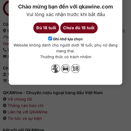
Chào mừng bạn đến với qkawine.com
Vui lòng xác nhận trước khi bắt đầu
Công ty cổ phần QKAWine
Đủ 18 tuổi
Chưa đủ 18 tuổi
Địa chỉ:
Tầng 1, số 12A, lô TT02, KĐT HDMon (Hải Đăng City),
Phường Mỹ Đình 2, Quận Nam Từ Liêm, Thành phố Hà Nội
(
Ghi nhớ lựa chọn
Google Maps
)
Website không dành cho người dưới 18 tuổi, phụ nữ đang
Điện thoại:
0363 909 636
mang thai.
Email:
sales@qkawine.com
Thưởng thức có trách nhiệm
Chứng nhận kinh doanh
Mã số doanh nghiệp: 0110385539 - QKAWine JSC
Giấy phép bán lẻ rượu: 04/GP-UBND
QKAWine - Chuyên rượu ngoại hàng đầu Việt Nam
Về chúng tôi
Thông cáo báo chí
Liên hệ với QKAWine
Tin tức và sự kiện
Kết nối với QKAWine