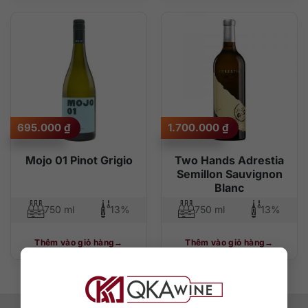
695.000
₫
1.700.000
₫
Mojo 01 Pinot Grigio
Two Hands Adrestia
Semillon Sauvignon
Blanc
750 ml
13%
750 ml
13%
Thêm vào giỏ hàng
Thêm vào giỏ hàng