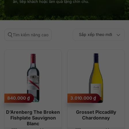
ăn, tiếp khách hoặc làm quà tặng chỉn chu.
Sắp xếp theo mới
Tìm kiếm nâng cao
Sắp xếp theo
Sắp xếp theo mức
nhất
Sắp xếp theo giá:
Sắp xếp theo giá:
độ phổ biến
thấp đến cao
cao đến thấp
840.000
₫
3.010.000
₫
D’Arenberg The Broken
Grosset Piccadilly
Fishplate Sauvignon
Chardonnay
Blanc