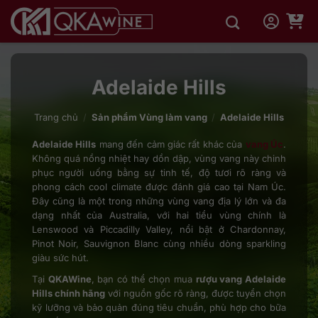
Bỏ
qua
nội
dung
Adelaide Hills
Trang chủ
/
Sản phẩm Vùng làm vang
/
Adelaide Hills
Adelaide Hills
mang đến cảm giác rất khác của
vang Úc
.
Không quá nồng nhiệt hay dồn dập, vùng vang này chinh
phục người uống bằng sự tinh tế, độ tươi rõ ràng và
phong cách cool climate được đánh giá cao tại Nam Úc.
Đây cũng là một trong những vùng vang địa lý lớn và đa
dạng nhất của Australia, với hai tiểu vùng chính là
Lenswood và Piccadilly Valley, nổi bật ở Chardonnay,
Pinot Noir, Sauvignon Blanc cùng nhiều dòng sparkling
giàu sức hút.
Tại
QKAWine
, bạn có thể chọn mua
rượu vang Adelaide
Hills chính hãng
với nguồn gốc rõ ràng, được tuyển chọn
kỹ lưỡng và bảo quản đúng tiêu chuẩn, phù hợp cho bữa