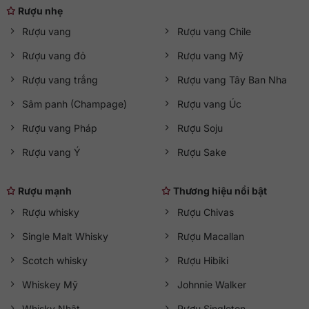
Rượu nhẹ
Hamburger, thịt đỏ, hoặc các loại hải sản của Việt Nam.
Rượu vang
Rượu vang Chile
Rượu vang đỏ
Rượu vang Mỹ
Rượu vang trắng
Rượu vang Tây Ban Nha
Sâm panh (Champage)
Rượu vang Úc
Rượu vang Pháp
Rượu Soju
Rượu vang Ý
Rượu Sake
Rượu mạnh
Thương hiệu nổi bật
Rượu whisky
Rượu Chivas
Single Malt Whisky
Rượu Macallan
Scotch whisky
Rượu Hibiki
Whiskey Mỹ
Johnnie Walker
Whisky Nhật
Rượu Singleton