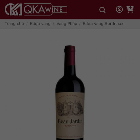
Bỏ
qua
nội
dung
Trang chủ
/
Rượu vang
/
Vang Pháp
/
Rượu vang Bordeaux