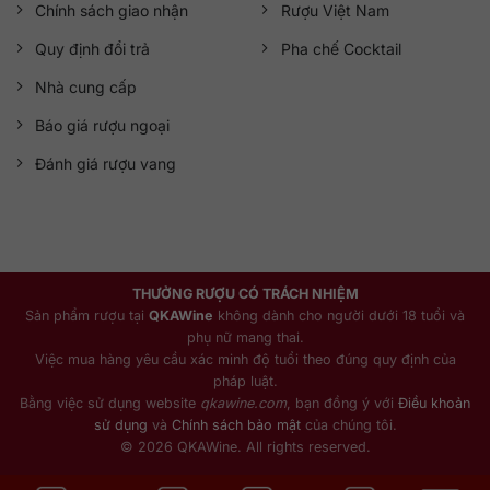
Chính sách giao nhận
Rượu Việt Nam
Quy định đổi trả
Pha chế Cocktail
Nhà cung cấp
Báo giá rượu ngoại
Đánh giá rượu vang
THƯỞNG RƯỢU CÓ TRÁCH NHIỆM
Sản phẩm rượu tại
QKAWine
không dành cho người dưới 18 tuổi và
phụ nữ mang thai.
Việc mua hàng yêu cầu xác minh độ tuổi theo đúng quy định của
pháp luật.
Bằng việc sử dụng website
qkawine.com
, bạn đồng ý với
Điều khoản
sử dụng
và
Chính sách bảo mật
của chúng tôi.
© 2026 QKAWine. All rights reserved.