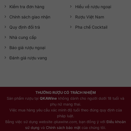
Kiểm tra đơn hàng
Hiểu về rượu ngoại
Chính sách giao nhận
Rượu Việt Nam
Quy định đổi trả
Pha chế Cocktail
Nhà cung cấp
Báo giá rượu ngoại
Đánh giá rượu vang
THƯỞNG RƯỢU CÓ TRÁCH NHIỆM
Sản phẩm rượu tại
QKAWine
không dành cho người dưới 18 tuổi và
phụ nữ mang thai.
Việc mua hàng yêu cầu xác minh độ tuổi theo đúng quy định của
pháp luật.
Bằng việc sử dụng website
qkawine.com
, bạn đồng ý với
Điều khoản
sử dụng
và
Chính sách bảo mật
của chúng tôi.