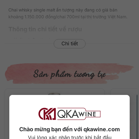
Chai whisky single malt ấn tượng này đang có giá bán
khoảng 1.150.000 đồng/chai 700ml tại thị trường Việt Nam.
Thông tin chi tiết về rượu
Xuất xứ: Scotland
Chi tiết
Vùng sản xuất: Speyside
Thương hiệu: Benromach
Phân loại: Single Malt Scotch Whisky
Nồng độ: 43%
Sản phẩm tương tự
Dung tích: 700 ml
Tuổi rượu: 10 năm
Màu sắc: Màu hổ phách sáng
Cách thưởng thức: Uống nguyên chất, thêm đá viên, pha
chế cocktail
Mô tả hương vị rượu
– Hương thơm: Trên mũi đầy mùi thơm của trái cây chín (lê,
Chào mừng bạn đến với qkawine.com
táo đỏ), vani, cam thảo và một chút khói nhẹ thoáng qua.
Vui lòng xác nhận trước khi bắt đầu