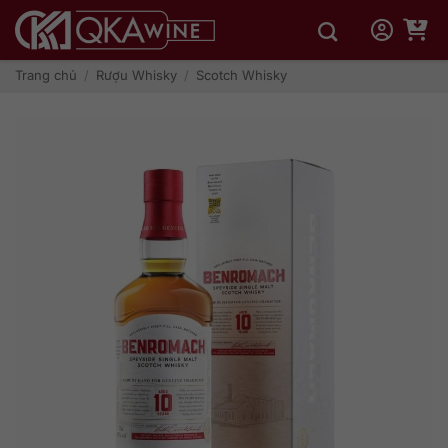
Bỏ
qua
nội
dung
Trang chủ
/
Rượu Whisky
/
Scotch Whisky