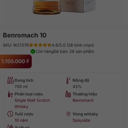
Benromach 10
SKU: W21376
4.6/5.0 (36 bình chọn)
Còn hàng
Đã bán: 26 sản phẩm
1.150.000
₫
Dung tích
Nồng độ
700 ml
43%
Phân loại rượu
Thương hiệu
Single Malt Scotch
Benromach
Whisky
Tuổi rượu
Vùng whisky
10 năm
Speyside
Xuất xứ