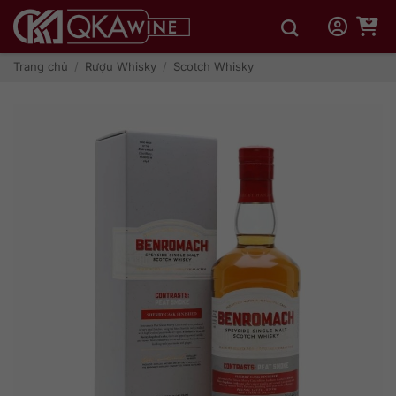
Bỏ
qua
nội
dung
Trang chủ
/
Rượu Whisky
/
Scotch Whisky