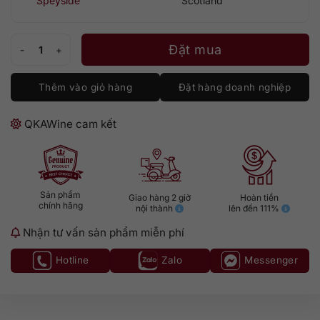
Speyside
Scotland
Benromach 2014 Contrasts: Peat Smoke Sherry Cask số lượng
Đặt mua
Thêm vào giỏ hàng
Đặt hàng doanh nghiệp
QKAWine cam kết
Sản phẩm
Giao hàng 2 giờ
Hoàn tiền
chính hãng
nội thành
lên đến 111%
Nhận tư vấn sản phẩm miễn phí
Hotline
Zalo
Messenger