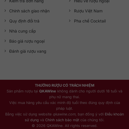
Kiểm tra đơn hàng
Hiểu về rượu ngoại
Chính sách giao nhận
Rượu Việt Nam
Quy định đổi trả
Pha chế Cocktail
Nhà cung cấp
Báo giá rượu ngoại
Đánh giá rượu vang
THƯỞNG RƯỢU CÓ TRÁCH NHIỆM
Sản phẩm rượu tại
QKAWine
không dành cho người dưới 18 tuổi và
phụ nữ mang thai.
Việc mua hàng yêu cầu xác minh độ tuổi theo đúng quy định của
pháp luật.
Bằng việc sử dụng website
qkawine.com
, bạn đồng ý với
Điều khoản
sử dụng
và
Chính sách bảo mật
của chúng tôi.
© 2026 QKAWine. All rights reserved.