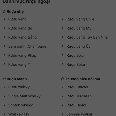
Danh mục rượu ngoại
Rượu nhẹ
Rượu vang
Rượu vang Chile
Rượu vang đỏ
Rượu vang Mỹ
Rượu vang trắng
Rượu vang Tây Ban Nha
Sâm panh (Champage)
Rượu vang Úc
Rượu vang Pháp
Rượu Soju
Rượu vang Ý
Rượu Sake
Rượu mạnh
Thương hiệu nổi bật
Rượu whisky
Rượu Chivas
Single Malt Whisky
Rượu Macallan
Scotch whisky
Rượu Hibiki
Whiskey Mỹ
Johnnie Walker