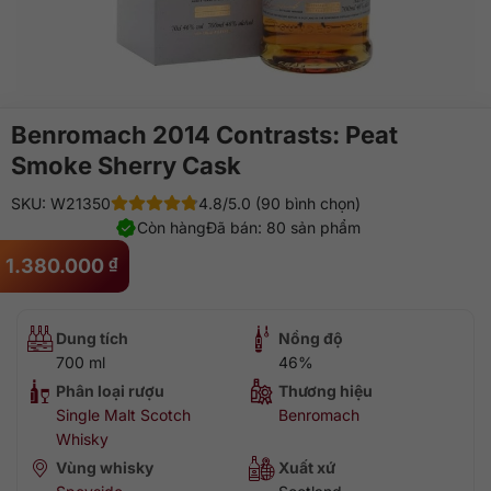
Benromach 2014 Contrasts: Peat
Smoke Sherry Cask
SKU: W21350
4.8/5.0 (90 bình chọn)
Còn hàng
Đã bán: 80 sản phẩm
1.380.000
₫
Dung tích
Nồng độ
700 ml
46%
Phân loại rượu
Thương hiệu
Single Malt Scotch
Benromach
Whisky
Vùng whisky
Xuất xứ