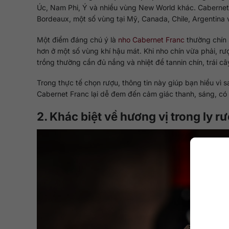
Úc, Nam Phi, Ý và nhiều vùng New World khác. Cabernet F
Bordeaux, một số vùng tại Mỹ, Canada, Chile, Argentina 
Một điểm đáng chú ý là
nho Cabernet Franc
thường chín 
hơn ở một số vùng khí hậu mát. Khi nho chín vừa phải, r
trồng thường cần đủ nắng và nhiệt để tannin chín, trái 
Trong thực tế chọn rượu, thông tin này giúp bạn hiểu vì
Cabernet Franc lại dễ đem đến cảm giác thanh, sáng, có 
2. Khác biệt về hương vị trong ly r