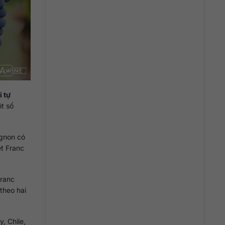
i tự
ột số
ignon có
t Franc
Franc
theo hai
, Chile,