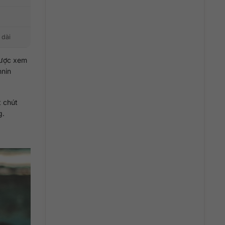
 dài
 được xem
nnin
t chút
g.