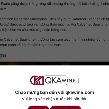
ranc cũng được trồng rộng rãi, nhưng thường nổi bật nhất tại Loire 
và Ý.
sớm hơn Cabernet Sauvignon. Điều này giúp Cabernet Franc thích ng
ượu giữ được acid tươi và hương thảo mộc rõ. Với Cabernet Sauvigno
cây đậm hơn và cấu trúc rượu cân bằng hơn.
 sao Cabernet Sauvignon thường tạo cảm giác mạnh và nhiều lực hơn.
chút xanh và có tính ẩm thực cao hơn.
ượu
Chào mừng bạn đến với qkawine.com
Vui lòng xác nhận trước khi bắt đầu