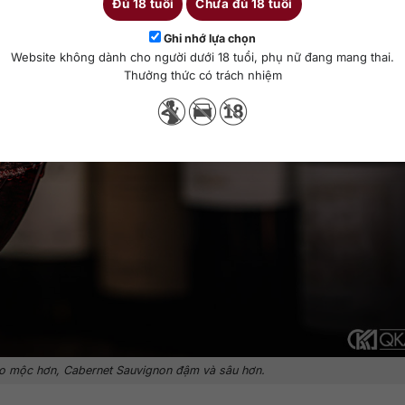
Đủ 18 tuổi
Chưa đủ 18 tuổi
Ghi nhớ lựa chọn
Website không dành cho người dưới 18 tuổi, phụ nữ đang mang thai.
Thưởng thức có trách nhiệm
ảo mộc hơn, Cabernet Sauvignon đậm và sâu hơn.