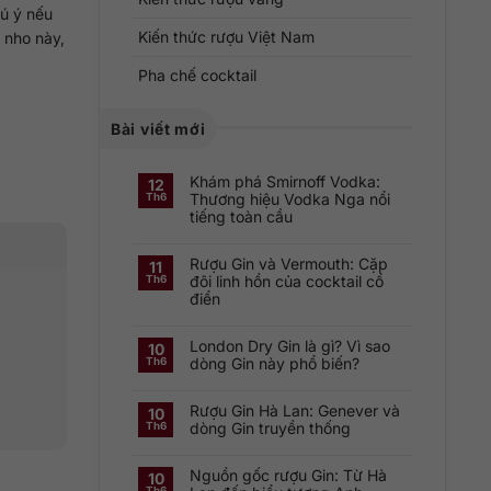
hú ý nếu
Kiến thức rượu Việt Nam
 nho này,
Pha chế cocktail
Bài viết mới
Khám phá Smirnoff Vodka:
12
Thương hiệu Vodka Nga nổi
Th6
tiếng toàn cầu
Không
có
Rượu Gin và Vermouth: Cặp
bình
11
luận
đôi linh hồn của cocktail cổ
Th6
ở
điển
Khám
phá
Không
Smirnoff
có
Vodka:
London Dry Gin là gì? Vì sao
bình
Thương
10
luận
hiệu
dòng Gin này phổ biến?
Th6
ở
Vodka
Rượu
Nga
Không
Gin
nổi
có
và
tiếng
Rượu Gin Hà Lan: Genever và
bình
10
Vermouth:
toàn
luận
dòng Gin truyền thống
Th6
Cặp
cầu
ở
đôi
London
Không
linh
Dry
có
hồn
Gin
Nguồn gốc rượu Gin: Từ Hà
bình
10
của
là
luận
cocktail
Th6