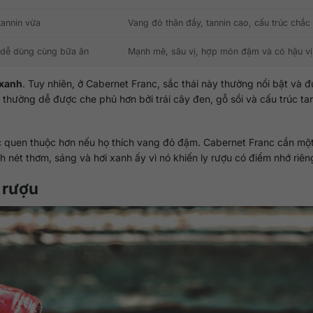
tannin vừa
Vang đỏ thân đầy, tannin cao, cấu trúc chắc
à dễ dùng cùng bữa ăn
Mạnh mẽ, sâu vị, hợp món đậm và có hậu vị
 xanh
. Tuy nhiên, ở Cabernet Franc, sắc thái này thường nổi bật và
hường dễ được che phủ hơn bởi trái cây đen, gỗ sồi và cấu trúc ta
c quen thuộc hơn nếu họ thích vang đỏ đậm. Cabernet Franc cần mộ
ích nét thơm, sáng và hơi xanh ấy vì nó khiến ly rượu có điểm nhớ riên
n rượu