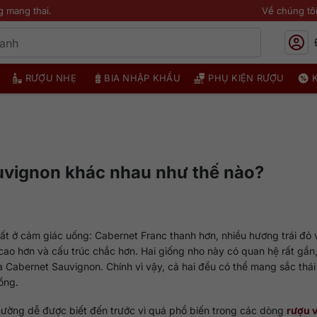
g mang thai.
Về chúng tô
RƯỢU NHẸ
BIA NHẬP KHẨU
PHỤ KIỆN RƯỢU
uvignon khác nhau như thế nào?
ất ở cảm giác uống: Cabernet Franc thanh hơn, nhiều hương trái đỏ 
ao hơn và cấu trúc chắc hơn. Hai giống nho này có quan hệ rất gần,
Cabernet Sauvignon. Chính vì vậy, cả hai đều có thể mang sắc thái 
ồng.
hường dễ được biết đến trước vì quá phổ biến trong các dòng
rượu 