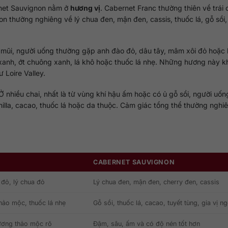
rnet Sauvignon nằm ở
hương vị
. Cabernet Franc thường thiên về trái 
on thường nghiêng về lý chua đen, mận đen, cassis, thuốc lá, gỗ sồi,
n mũi, người uống thường gặp anh đào đỏ, dâu tây, mâm xôi đỏ hoặc 
u xanh, ớt chuông xanh, lá khô hoặc thuốc lá nhẹ. Những hương này 
 Loire Valley.
 nhiều chai, nhất là từ vùng khí hậu ấm hoặc có ủ gỗ sồi, người uốn
nilla, cacao, thuốc lá hoặc da thuộc. Cảm giác tổng thể thường nghi
CABERNET SAUVIGNON
 đỏ, lý chua đỏ
Lý chua đen, mận đen, cherry đen, cassis
thảo mộc, thuốc lá nhẹ
Gỗ sồi, thuốc lá, cacao, tuyết tùng, gia vị ng
hương thảo mộc rõ
Đậm, sâu, ấm và có độ nén tốt hơn