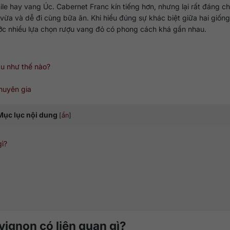
le hay vang Úc. Cabernet Franc kín tiếng hơn, nhưng lại rất đáng c
 vừa và dễ đi cùng bữa ăn. Khi hiểu đúng sự khác biệt giữa hai giống
ước nhiều lựa chọn rượu vang đỏ có phong cách khá gần nhau.
u như thế nào?
chuyên gia
Mục lục nội dung
[
ẩn
]
gì?
vignon có liên quan gì?