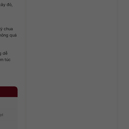
cây đỏ,
lý chua
không quá
g dễ
êm túc
ọt