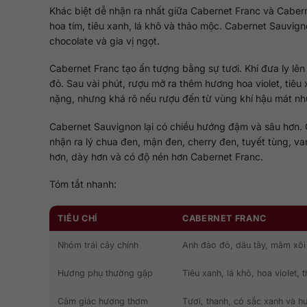
Khác biệt dễ nhận ra nhất giữa Cabernet Franc và Cabe
hoa tím, tiêu xanh, lá khô và thảo mộc. Cabernet Sauvign
chocolate và gia vị ngọt.
Cabernet Franc tạo ấn tượng bằng sự tươi. Khi đưa ly lê
đỏ. Sau vài phút, rượu mở ra thêm hương hoa violet, tiê
nặng, nhưng khá rõ nếu rượu đến từ vùng khí hậu mát như
Cabernet Sauvignon lại có chiều hướng đậm và sâu hơn. Ở
nhận ra lý chua đen, mận đen, cherry đen, tuyết tùng, va
hơn, dày hơn và có độ nén hơn Cabernet Franc.
Tóm tắt nhanh:
TIÊU CHÍ
CABERNET FRANC
Nhóm trái cây chính
Anh đào đỏ, dâu tây, mâm xôi
Hương phụ thường gặp
Tiêu xanh, lá khô, hoa violet, 
Cảm giác hương thơm
Tươi, thanh, có sắc xanh và 