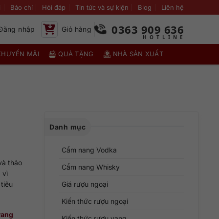
i
Báo chí
Hỏi đáp
Tin tức và sự kiện
Blog
Liên hệ
0363 909 636
Đăng nhập
Giỏ hàng
KHUYẾN MÃI
QUÀ TẶNG
NHÀ SẢN XUẤT
Danh mục
Cẩm nang Vodka
và thảo
Cẩm nang Whisky
 vì
tiêu
Giá rượu ngoại
Kiến thức rượu ngoại
vang
Kiến thức rượu vang