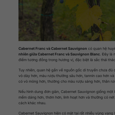
Cabernet Franc và Cabernet Sauvignon
có quan hệ huyế
nhiên giữa Cabernet Franc và Sauvignon Blanc
. Đây là 
điểm tương đồng trong hương vị, đặc biệt là sắc thái thảo
Tuy nhiên, quan hệ gần về nguồn gốc di truyền chưa đủ đ
vỏ dày hơn, màu rượu thường sâu hơn, tannin cao hơn và
có vỏ mỏng hơn, thường cho màu rượu sáng hơn, thân rư
Nếu hình dung đơn giản, Cabernet Sauvignon giống một k
mềm dáng hơn, thơm hơn, linh hoạt hơn và thường có nét 
cách khác nhau.
Cabernet Sauvignon hiện có mặt tại rất nhiều vùng vang l