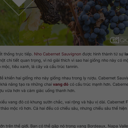
t thống trực tiếp.
Nho Cabernet Sauvignon
được hình thành từ sự
la
một chi tiết quan trọng, vì nó giải thích vì sao hai giống nho này có m
 mộc, tiêu xanh, lá cây và cấu trúc tannin.
ể khiến hai giống nho này giống nhau trong ly rượu. Cabernet Sauv
 khả năng tạo ra những chai
vang đỏ
có cấu trúc mạnh hơn. Caberne
ợu vừa hơn và cảm giác uống thanh hơn.
iểu vang đỏ có khung sườn chắc, vai rộng và hậu vị dài. Cabernet 
thảo mộc rõ hơn. Cả hai đều có chiều sâu, nhưng chiều sâu thể hiện 
ớn trên thế giới. Bạn có thể gặp nó trong vang Bordeaux, Napa Valley