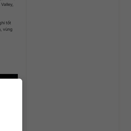
Valley,
hi tốt
n, vùng