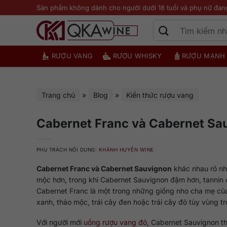
Bỏ
Sản phẩm không dành cho người dưới 18 tuổi và phụ nữ đan
qua
nội
dung
RƯỢU VANG
RƯỢU WHISKY
RƯỢU MẠNH
Trang chủ
»
Blog
»
Kiến thức rượu vang
Cabernet Franc và Cabernet Sa
PHỤ TRÁCH NỘI DUNG:
KHÁNH HUYỀN WINE
Cabernet Franc và Cabernet Sauvignon
khác nhau rõ nh
mộc hơn, trong khi Cabernet Sauvignon đậm hơn, tannin c
Cabernet Franc là một trong những giống nho cha mẹ của 
xanh, thảo mộc, trái cây đen hoặc trái cây đỏ tùy vùng tr
Với người mới
uống rượu vang đỏ
, Cabernet Sauvignon t