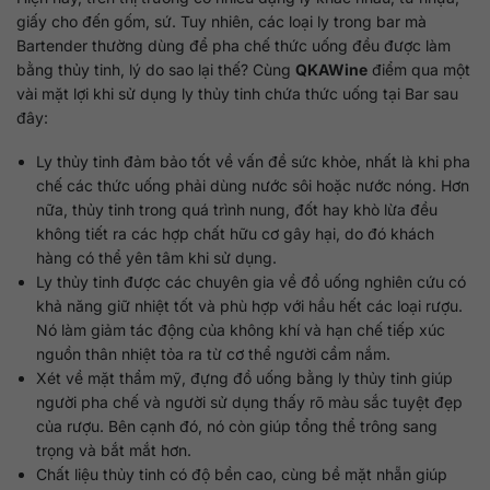
giấy cho đến gốm, sứ. Tuy nhiên, các loại ly trong bar mà
Bartender thường dùng để pha chế thức uống đều được làm
bằng thủy tinh, lý do sao lại thế? Cùng
QKAWine
điểm qua một
vài mặt lợi khi sử dụng ly thủy tinh chứa thức uống tại Bar sau
đây:
Ly thủy tinh đảm bảo tốt về vấn đề sức khỏe, nhất là khi pha
chế các thức uống phải dùng nước sôi hoặc nước nóng. Hơn
nữa, thủy tinh trong quá trình nung, đốt hay khò lừa đều
không tiết ra các hợp chất hữu cơ gây hại, do đó khách
hàng có thể yên tâm khi sử dụng.
Ly thủy tinh được các chuyên gia về đồ uống nghiên cứu có
khả năng giữ nhiệt tốt và phù hợp với hầu hết các loại rượu.
Nó làm giảm tác động của không khí và hạn chế tiếp xúc
nguồn thân nhiệt tỏa ra từ cơ thể người cầm nắm.
Xét về mặt thẩm mỹ, đựng đồ uống bằng ly thủy tinh giúp
người pha chế và người sử dụng thấy rõ màu sắc tuyệt đẹp
của rượu. Bên cạnh đó, nó còn giúp tổng thể trông sang
trọng và bắt mắt hơn.
Chất liệu thủy tinh có độ bền cao, cùng bề mặt nhẵn giúp