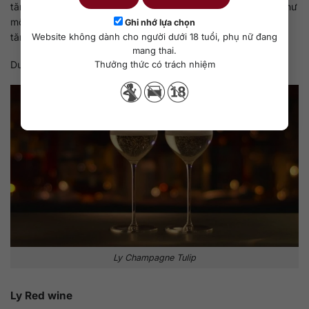
tăm. Được thiết kế có phần đáy rộng, hơi cong về phía trên như
một bông hoa Tulip, giúp tạo ra một diện mạo sang trọng và
Ghi nhớ lựa chọn
tăng cường khả năng tỏa hương của các loại đồ uống.
Website không dành cho người dưới 18 tuổi, phụ nữ đang
mang thai.
Thưởng thức có trách nhiệm
Dung tích ly khoảng 6oz – 8oz, tương đương 180ml – 240ml.
Ly Champagne Tulip
Ly Red wine