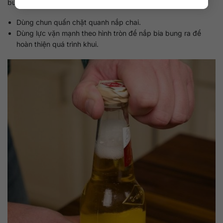
bước như:
Dùng chun quấn chặt quanh nắp chai.
Dùng lực vặn mạnh theo hình tròn để nắp bia bung ra để
hoàn thiện quá trình khui.