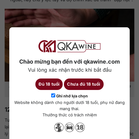
Chào mừng bạn đến với qkawine.com
Vui lòng xác nhận trước khi bắt đầu
Đủ 18 tuổi
Chưa đủ 18 tuổi
Hãy chọn một chiếc bàn chắc chắn để thực hiện khui bia nếu chưa
sẵn dụng cụ.
Ghi nhớ lựa chọn
Website không dành cho người dưới 18 tuổi, phụ nữ đang
12. Khui bia bằng dây chun
mang thai.
Thưởng thức có trách nhiệm
Tuy nghe không đáng tin cho lắm nhưng lại là một cách mang
lại hiệu quả bất ngờ cho rất nhiều người. Tương tự với nguyên
lý của việc mở nắp bằng tay, dùng dây chun để khui bia có các