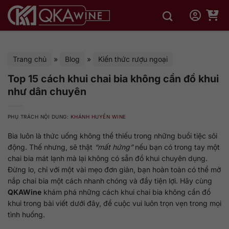
Bỏ
qua
nội
dung
Trang chủ
»
Blog
»
Kiến thức rượu ngoại
Top 15 cách khui chai bia không cần đồ khui
như dân chuyên
PHỤ TRÁCH NỘI DUNG:
KHÁNH HUYỀN WINE
Bia luôn là thức uống không thể thiếu trong những buổi tiệc sôi
động. Thế nhưng, sẽ thật
“mất hứng”
nếu bạn có trong tay một
chai bia mát lạnh mà lại không có sẵn đồ khui chuyên dụng.
Đừng lo, chỉ với một vài mẹo đơn giản, bạn hoàn toàn có thể mở
nắp chai bia một cách nhanh chóng và đầy tiện lợi. Hãy cùng
QKAWine
khám phá những cách khui chai bia không cần đồ
khui trong bài viết dưới đây, để cuộc vui luôn trọn vẹn trong mọi
tình huống.