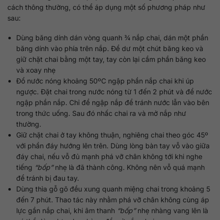
cách thông thường, có thể áp dụng một số phương pháp như
sau:
Dùng băng dính dán vòng quanh ¾ nắp chai, dán một phần
băng dính vào phía trên nắp. Để dư một chút băng keo và
giữ chặt chai bằng một tay, tay còn lại cầm phần băng keo
và xoay nhẹ
Đổ nước nóng khoảng 50ºC ngập phần nắp chai khi úp
ngược. Đặt chai trong nước nóng từ 1 đến 2 phút và để nước
ngập phần nắp. Chỉ để ngập nắp để tránh nước lẫn vào bên
trong thức uống. Sau đó nhấc chai ra và mở nắp như
thường.
Giữ chặt chai ở tay không thuận, nghiêng chai theo góc 45º
với phần đáy hướng lên trên. Dùng lòng bàn tay vỗ vào giữa
đáy chai, nếu vỗ đủ mạnh phá vỡ chân không tới khi nghe
tiếng
“bốp”
nhẹ là đã thành công. Không nên vỗ quá mạnh
để tránh bị đau tay.
Dùng thìa gỗ gõ đều xung quanh miệng chai trong khoảng 5
đến 7 phút. Thao tác này nhằm phá vỡ chân không cùng áp
lực gần nắp chai, khi âm thanh
“bốp”
nhẹ nhàng vang lên là