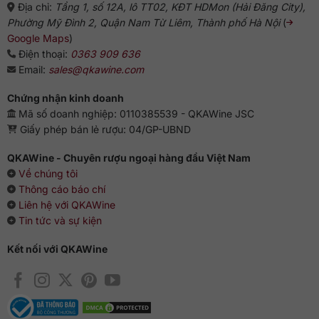
Địa chỉ:
Tầng 1, số 12A, lô TT02, KĐT HDMon (Hải Đăng City),
Phường Mỹ Đình 2, Quận Nam Từ Liêm, Thành phố Hà Nội
(
Google Maps
)
Điện thoại:
0363 909 636
Email:
sales@qkawine.com
Chứng nhận kinh doanh
Mã số doanh nghiệp: 0110385539 - QKAWine JSC
Giấy phép bán lẻ rượu: 04/GP-UBND
QKAWine - Chuyên rượu ngoại hàng đầu Việt Nam
Về chúng tôi
Thông cáo báo chí
Liên hệ với QKAWine
Tin tức và sự kiện
Kết nối với QKAWine