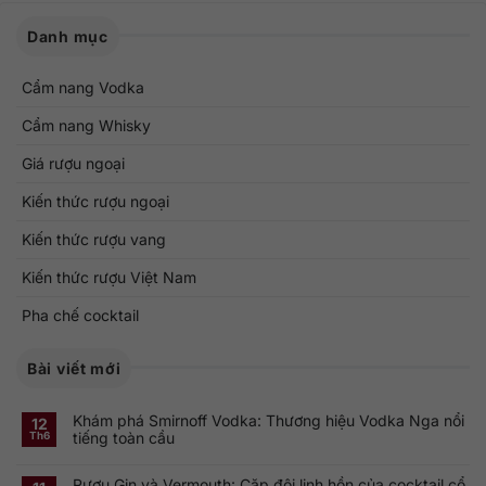
Danh mục
Cẩm nang Vodka
Cẩm nang Whisky
Giá rượu ngoại
Kiến thức rượu ngoại
Kiến thức rượu vang
Kiến thức rượu Việt Nam
Pha chế cocktail
Bài viết mới
Khám phá Smirnoff Vodka: Thương hiệu Vodka Nga nổi
12
tiếng toàn cầu
Th6
Không
có
Rượu Gin và Vermouth: Cặp đôi linh hồn của cocktail cổ
bình