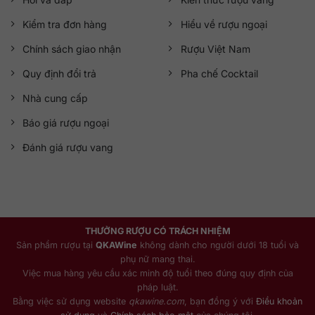
Kiểm tra đơn hàng
Hiểu về rượu ngoại
Chính sách giao nhận
Rượu Việt Nam
Quy định đổi trả
Pha chế Cocktail
Nhà cung cấp
Báo giá rượu ngoại
Đánh giá rượu vang
THƯỞNG RƯỢU CÓ TRÁCH NHIỆM
Sản phẩm rượu tại
QKAWine
không dành cho người dưới 18 tuổi và
phụ nữ mang thai.
Việc mua hàng yêu cầu xác minh độ tuổi theo đúng quy định của
pháp luật.
Bằng việc sử dụng website
qkawine.com
, bạn đồng ý với
Điều khoản