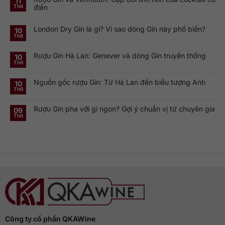
11
luận
điển
Th6
ở
Khám
Không
phá
có
Smirnoff
London Dry Gin là gì? Vì sao dòng Gin này phổ biến?
bình
10
Vodka:
luận
Th6
Thương
ở
Không
hiệu
Rượu
có
Vodka
Gin
bình
Nga
Rượu Gin Hà Lan: Genever và dòng Gin truyền thống
và
luận
10
nổi
ở
Vermouth:
Th6
tiếng
Không
London
Cặp
toàn
có
Dry
đôi
cầu
bình
Gin
linh
Nguồn gốc rượu Gin: Từ Hà Lan đến biểu tượng Anh
luận
10
là
hồn
ở
gì?
của
Th6
Không
Rượu
Vì
cocktail
có
Gin
sao
cổ
bình
Hà
dòng
điển
Rượu Gin pha với gì ngon? Gợi ý chuẩn vị từ chuyên gia
luận
09
Lan:
Gin
ở
Genever
này
Th6
Không
Nguồn
và
phổ
có
gốc
dòng
biến?
bình
rượu
Gin
luận
Gin:
truyền
ở
Từ
thống
Rượu
Hà
Gin
Lan
pha
đến
với
biểu
gì
tượng
ngon?
Anh
Gợi
ý
chuẩn
vị
từ
chuyên
gia
Công ty cổ phần QKAWine