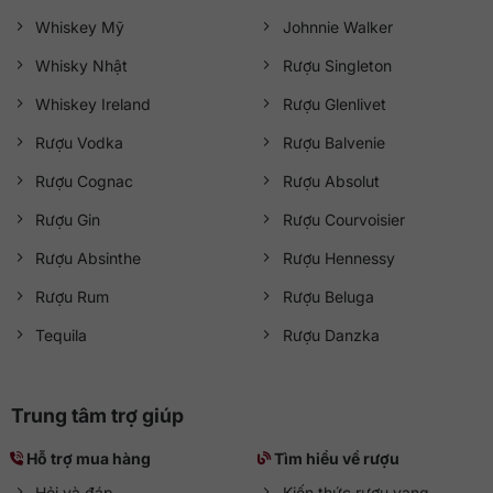
Whiskey Mỹ
Johnnie Walker
Whisky Nhật
Rượu Singleton
Whiskey Ireland
Rượu Glenlivet
Rượu Vodka
Rượu Balvenie
Rượu Cognac
Rượu Absolut
Rượu Gin
Rượu Courvoisier
Rượu Absinthe
Rượu Hennessy
Rượu Rum
Rượu Beluga
Tequila
Rượu Danzka
Trung tâm trợ giúp
Hỗ trợ mua hàng
Tìm hiểu về rượu
Hỏi và đáp
Kiến thức rượu vang