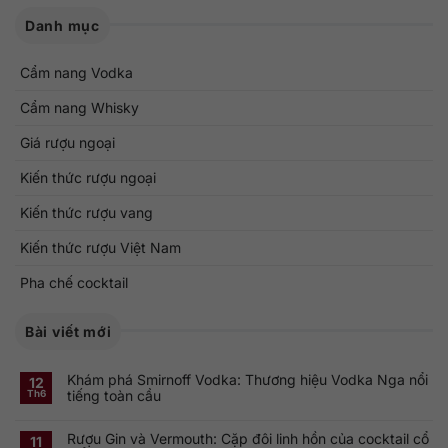
Danh mục
Cẩm nang Vodka
Cẩm nang Whisky
Giá rượu ngoại
Kiến thức rượu ngoại
Kiến thức rượu vang
Kiến thức rượu Việt Nam
Pha chế cocktail
Bài viết mới
Khám phá Smirnoff Vodka: Thương hiệu Vodka Nga nổi
12
tiếng toàn cầu
Th6
Không
có
Rượu Gin và Vermouth: Cặp đôi linh hồn của cocktail cổ
bình
11
luận