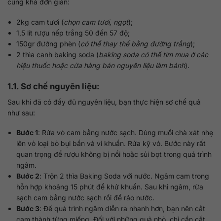
cũng khá đơn giản:
2kg cam tươi (
chọn cam tươi, ngọt
);
1,5 lít rượu nếp trắng 50 đến 57 độ;
150gr đường phèn (
có thể thay thế bằng đường trắng
);
2 thìa canh baking soda (
baking soda có thể tìm mua ở các
hiệu thuốc hoặc cửa hàng bán nguyên liệu làm bánh
).
1.1. Sơ chế nguyên liệu:
Sau khi đã có đầy đủ nguyên liệu, bạn thực hiện sơ chế quả
như sau:
Bước 1
: Rửa vỏ cam bằng nước sạch. Dùng muối chà xát nhẹ
lên vỏ loại bỏ bụi bẩn và vi khuẩn. Rửa kỹ vỏ. Bước này rất
quan trọng để rượu không bị nổi hoặc sủi bọt trong quá trình
ngâm.
Bước 2
: Trộn 2 thìa Baking Soda với nước. Ngâm cam trong
hỗn hợp khoảng 15 phút để khử khuẩn. Sau khi ngâm, rửa
sạch cam bằng nước sạch rồi để ráo nước.
Bước 3
: Để quá trình ngâm diễn ra nhanh hơn, bạn nên cắt
cam thành từng miếng. Đối với những quả nhỏ, chỉ cần cắt