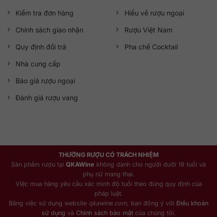
Kiểm tra đơn hàng
Hiểu về rượu ngoại
Chính sách giao nhận
Rượu Việt Nam
Quy định đổi trả
Pha chế Cocktail
Nhà cung cấp
Báo giá rượu ngoại
Đánh giá rượu vang
THƯỞNG RƯỢU CÓ TRÁCH NHIỆM
Sản phẩm rượu tại
QKAWine
không dành cho người dưới 18 tuổi và
phụ nữ mang thai.
Việc mua hàng yêu cầu xác minh độ tuổi theo đúng quy định của
pháp luật.
Bằng việc sử dụng website
qkawine.com
, bạn đồng ý với
Điều khoản
sử dụng
và
Chính sách bảo mật
của chúng tôi.