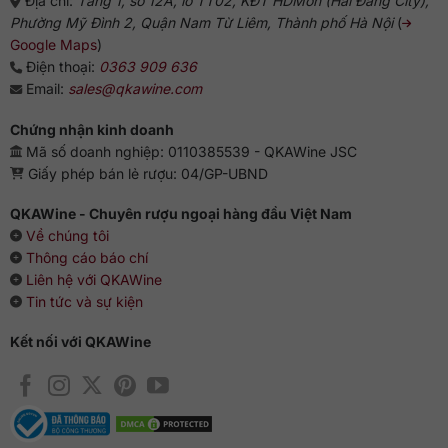
Địa chỉ:
Tầng 1, số 12A, lô TT02, KĐT HDMon (Hải Đăng City),
Phường Mỹ Đình 2, Quận Nam Từ Liêm, Thành phố Hà Nội
(
Google Maps
)
Điện thoại:
0363 909 636
Email:
sales@qkawine.com
Chứng nhận kinh doanh
Mã số doanh nghiệp: 0110385539 - QKAWine JSC
Giấy phép bán lẻ rượu: 04/GP-UBND
QKAWine - Chuyên rượu ngoại hàng đầu Việt Nam
Về chúng tôi
Thông cáo báo chí
Liên hệ với QKAWine
Tin tức và sự kiện
Kết nối với QKAWine