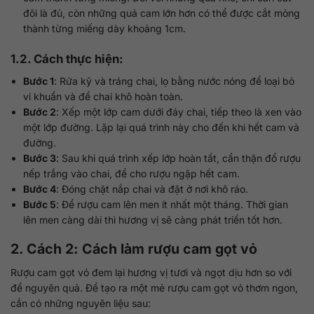
đôi là đủ, còn những quả cam lớn hơn có thể được cắt mỏng
thành từng miếng dày khoảng 1cm.
1.2. Cách thực hiện:
Bước 1
: Rửa kỹ và tráng chai, lọ bằng nước nóng để loại bỏ
vi khuẩn và để chai khô hoàn toàn.
Bước 2
: Xếp một lớp cam dưới đáy chai, tiếp theo là xen vào
một lớp đường. Lặp lại quá trình này cho đến khi hết cam và
đường.
Bước 3
: Sau khi quá trình xếp lớp hoàn tất, cẩn thận đổ rượu
nếp trắng vào chai, để cho rượu ngập hết cam.
Bước 4
: Đóng chặt nắp chai và đặt ở nơi khô ráo.
Bước 5
: Để rượu cam lên men ít nhất một tháng. Thời gian
lên men càng dài thì hương vị sẽ càng phát triển tốt hơn.
2. Cách 2: Cách làm rượu cam gọt vỏ
Rượu cam gọt vỏ đem lại hương vị tươi và ngọt dịu hơn so với
để nguyên quả. Để tạo ra một mẻ rượu cam gọt vỏ thơm ngon,
cần có những nguyên liệu sau: