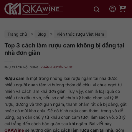
Bỏ
qua
nội
dung
Trang chủ
»
Blog
»
Kiến thức rượu Việt Nam
Top 3 cách làm rượu cam không bị đắng tại
nhà đơn giản
PHỤ TRÁCH NỘI DUNG:
KHÁNH HUYỀN WINE
Rượu cam
là một trong những loại rượu ngâm tại nhà được
nhiều người quan tâm vì hương thơm dễ chịu, vị chua ngọt tự
nhiên và cách làm khá đơn giản. Tuy vậy, cam là loại quả có
nhiều tinh dầu ở vỏ, nếu sơ chế chưa kỹ hoặc chọn sai tỷ lệ
rượu, đường và thời gian ngâm, thành phẩm rất dễ bị đắng, gắt
hoặc có mùi khó chịu. Để có bình rượu cam thơm, trong và dễ
uống, bạn cần chú ý từ khâu chọn cam tươi, làm sạch vỏ, xử lý
cùi trắng đến cách bảo quản sau khi ngâm. Bài viết này
QKAWine
sẽ hướng dẫn
các cách làm rượu cam tại nhà
, gồm