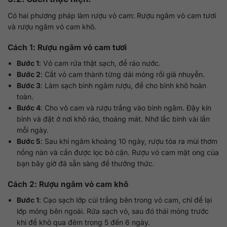
Có hai phương pháp làm rượu vỏ cam: Rượu ngâm vỏ cam tươi
và rượu ngâm vỏ cam khô.
Cách 1: Rượu ngâm vỏ cam tươi
Bước 1
: Vỏ cam rửa thật sạch, để ráo nước.
Bước 2
: Cắt vỏ cam thành từng dải mỏng rồi giã nhuyễn.
Bước 3
: Làm sạch bình ngâm rượu, để cho bình khô hoàn
toàn.
Bước 4
: Cho vỏ cam và rượu trắng vào bình ngâm. Đậy kín
bình và đặt ở nơi khô ráo, thoáng mát. Nhớ lắc bình vài lần
mỗi ngày.
Bước 5
: Sau khi ngâm khoảng 10 ngày, rượu tỏa ra mùi thơm
nồng nàn và cần được lọc bỏ cặn. Rượu vỏ cam mật ong của
bạn bây giờ đã sẵn sàng để thưởng thức.
Cách 2: Rượu ngâm vỏ cam khô
Bước 1
: Cạo sạch lớp cùi trắng bên trong vỏ cam, chỉ để lại
lớp mỏng bên ngoài. Rửa sạch vỏ, sau đó thái mỏng trước
khi để khô qua đêm trong 5 đến 6 ngày.