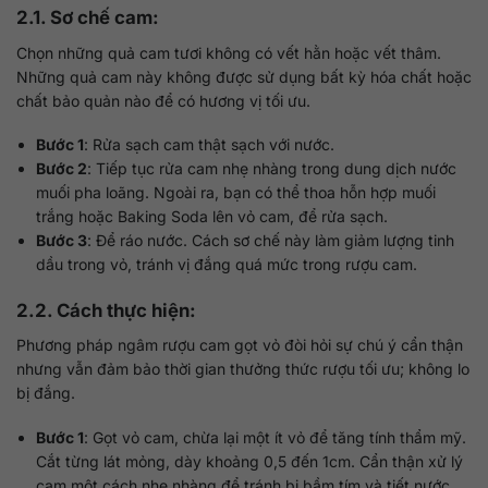
2.1. Sơ chế cam:
Chọn những quả cam tươi không có vết hằn hoặc vết thâm.
Những quả cam này không được sử dụng bất kỳ hóa chất hoặc
chất bảo quản nào để có hương vị tối ưu.
Bước 1
: Rửa sạch cam thật sạch với nước.
Bước 2
: Tiếp tục rửa cam nhẹ nhàng trong dung dịch nước
muối pha loãng. Ngoài ra, bạn có thể thoa hỗn hợp muối
trắng hoặc Baking Soda lên vỏ cam, để rửa sạch.
Bước 3
: Để ráo nước. Cách sơ chế này làm giảm lượng tinh
dầu trong vỏ, tránh vị đắng quá mức trong rượu cam.
2.2. Cách thực hiện:
Phương pháp ngâm rượu cam gọt vỏ đòi hỏi sự chú ý cẩn thận
nhưng vẫn đảm bảo thời gian thưởng thức rượu tối ưu; không lo
bị đắng.
Bước 1
: Gọt vỏ cam, chừa lại một ít vỏ để tăng tính thẩm mỹ.
Cắt từng lát mỏng, dày khoảng 0,5 đến 1cm. Cẩn thận xử lý
cam một cách nhẹ nhàng để tránh bị bầm tím và tiết nước.