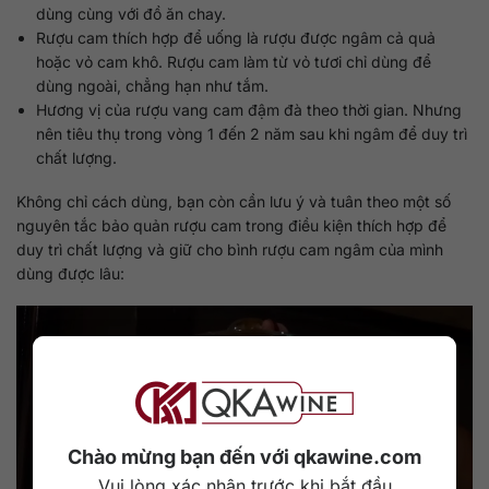
dùng cùng với đồ ăn chay.
Rượu cam thích hợp để uống là rượu được ngâm cả quả
hoặc vỏ cam khô. Rượu cam làm từ vỏ tươi chỉ dùng để
dùng ngoài, chẳng hạn như tắm.
Hương vị của rượu vang cam đậm đà theo thời gian. Nhưng
nên tiêu thụ trong vòng 1 đến 2 năm sau khi ngâm để duy trì
chất lượng.
Không chỉ cách dùng, bạn còn cần lưu ý và tuân theo một số
nguyên tắc bảo quản rượu cam trong điều kiện thích hợp để
duy trì chất lượng và giữ cho bình rượu cam ngâm của mình
dùng được lâu:
Chào mừng bạn đến với qkawine.com
Vui lòng xác nhận trước khi bắt đầu