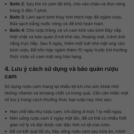
Bước 2
: Sau khi vỏ cam đã khô, cho vào chảo và đun nóng
trong 5 đến 7 phút.
Bước 3
: Làm sạch bình thủy tinh thích hợp để ngâm rượu.
Rửa sạch bằng nước nóng và để khô hoàn toàn.
Bước 4
: Cho rượu trắng và vỏ cam khô vào bình Đậy nắp
thật chặt và bảo quản ở nơi khô ráo, thoáng mát, tránh ánh
nắng trực tiếp. Sau 5 ngày, thêm một bát nhỏ mật ong vào
bình rượu. Để hỗn hợp ngâm thêm 10 ngày trước khi thưởng
thức rượu vỏ cam mật ong hảo hạng.
4. Lưu ý cách sử dụng và bảo quản rượu
cam
Sử dụng rượu cam mang lại nhiều lợi ích cho sức khỏe nhờ
những vitamin và khoáng chất có trong quả. Cần cân nhắc một
số lưu ý trong cách thưởng thức loại rượu này như sau:
Hạn chế tiêu thụ rượu cam, chỉ dừng ở mức 1 ly mỗi ngày.
Nên uống rượu cam 2 ngày một lần, để cơ thể có nhiều thời
gian xử lý và đạt được các đặc tính có lợi của rượu.
Để có kết quả tối ưu, hãy uống rượu cam sau bữa ăn, tránh