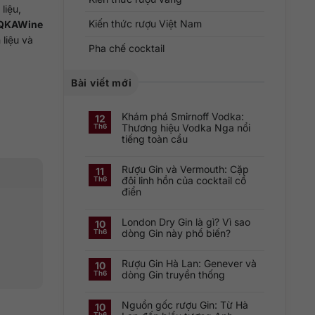
liệu,
Kiến thức rượu Việt Nam
QKAWine
 liệu và
Pha chế cocktail
Bài viết mới
Khám phá Smirnoff Vodka:
12
Thương hiệu Vodka Nga nổi
Th6
tiếng toàn cầu
Không
có
Rượu Gin và Vermouth: Cặp
bình
11
luận
đôi linh hồn của cocktail cổ
Th6
ở
điển
Khám
phá
Không
Smirnoff
có
Vodka:
London Dry Gin là gì? Vì sao
bình
Thương
10
luận
hiệu
dòng Gin này phổ biến?
Th6
ở
Vodka
Rượu
Nga
Không
Gin
nổi
có
và
tiếng
Rượu Gin Hà Lan: Genever và
bình
10
Vermouth:
toàn
luận
dòng Gin truyền thống
Th6
Cặp
cầu
ở
đôi
London
Không
linh
Dry
có
hồn
Gin
Nguồn gốc rượu Gin: Từ Hà
bình
10
của
là
luận
cocktail
Th6