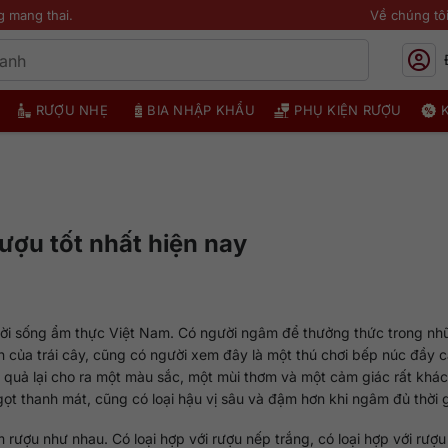
g mang thai.
Về chúng tô
RƯỢU NHẸ
BIA NHẬP KHẨU
PHỤ KIỆN RƯỢU
ượu tốt nhất hiện nay
 đời sống ẩm thực Việt Nam. Có người ngâm để thưởng thức trong nh
n của trái cây, cũng có người xem đây là một thú chơi bếp núc đầy 
quả lại cho ra một màu sắc, một mùi thơm và một cảm giác rất khác 
 ngọt thanh mát, cũng có loại hậu vị sâu và đậm hơn khi ngâm đủ thời 
rượu như nhau. Có loại hợp với rượu nếp trắng, có loại hợp với rượ