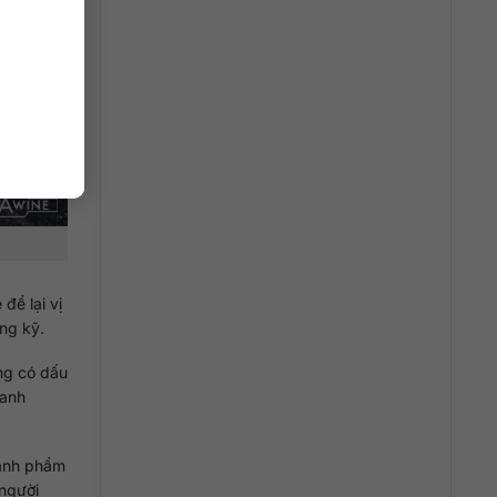
để lại vị
ng kỹ.
ng có dấu
hanh
hành phẩm
 người