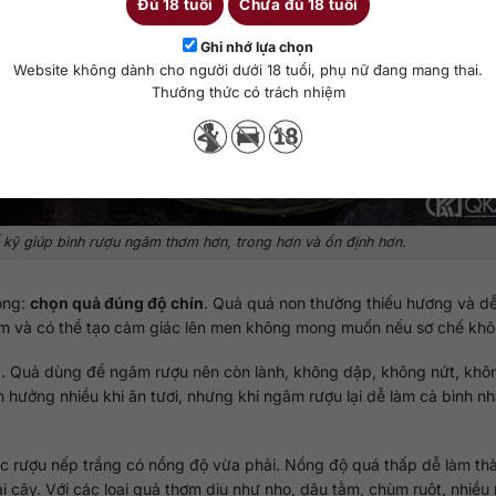
Đủ 18 tuổi
Chưa đủ 18 tuổi
Ghi nhớ lựa chọn
Website không dành cho người dưới 18 tuổi, phụ nữ đang mang thai.
Thưởng thức có trách nhiệm
 kỹ giúp bình rượu ngâm thơm hơn, trong hơn và ổn định hơn.
rọng:
chọn quả đúng độ chín
. Quả quá non thường thiếu hương và dễ 
m và có thể tạo cảm giác lên men không mong muốn nếu sơ chế khô
ả. Quả dùng để ngâm rượu nên còn lành, không dập, không nứt, khô
hưởng nhiều khi ăn tươi, nhưng khi ngâm rượu lại dễ làm cả bình n
hoặc rượu nếp trắng có nồng độ vừa phải. Nồng độ quá thấp dễ làm t
ái cây. Với các loại quả thơm dịu như nho, dâu tằm, chùm ruột, nhiều