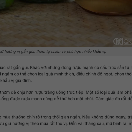
 hương vị gần gũi, thơm tự nhiên và phù hợp nhiều khẩu vị.
iác rất gần gũi. Khác với những dòng rượu mạnh có cấu trúc sẵn từ 
 ngâm có thể chọn loại quả mình thích, điều chỉnh độ ngọt, chọn thời
khẩu vị gia đình.
thơm dễ chịu hơn rượu trắng uống trực tiếp. Một số loại quả làm ph
uống được rượu mạnh cũng dễ thử hơn một chút. Cảm giác đó rất dễ
heo mùa thường chín rộ trong thời gian ngắn. Nếu không dùng ngay, tr
u giữ hương vị theo mùa rất thú vị. Đến vài tháng sau, mở bình ra, 