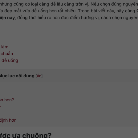
hưng cũng có loại càng để lâu càng tròn vị. Nếu chọn đúng nguyên 
a đẹp mắt vừa dễ uống hơn rất nhiều. Trong bài viết này, hãy cùng
iện nay
, đồng thời hiểu rõ hơn đặc điểm hương vị, cách chọn nguyên
 làm
t chuẩn
 dễ uống
Mục lục nội dung
[
ẩn
]
on hơn?
y
định hơn
được ưa chuộng?