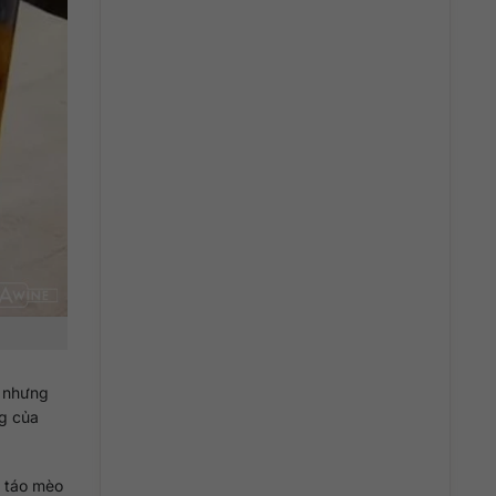
, nhưng
ng của
h táo mèo