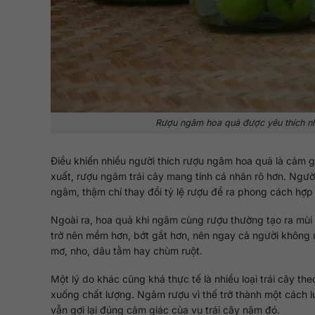
Rượu ngâm hoa quả được yêu thích nhờ
Điều khiến nhiều người thích rượu ngâm hoa quả là cảm g
xuất, rượu ngâm trái cây mang tính cá nhân rõ hơn. Người
ngâm, thậm chí thay đổi tỷ lệ rượu để ra phong cách hợp 
Ngoài ra, hoa quả khi ngâm cùng rượu thường tạo ra mùi 
trở nên mềm hơn, bớt gắt hơn, nên ngay cả người không 
mơ, nho, dâu tằm hay chùm ruột.
Một lý do khác cũng khá thực tế là nhiều loại trái cây t
xuống chất lượng. Ngâm rượu vì thế trở thành một cách lư
vẫn gợi lại đúng cảm giác của vụ trái cây năm đó.