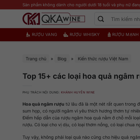
Bỏ
Sản phẩm không dành cho người dưới 18 tuổi và phụ nữ đan
qua
nội
dung
RƯỢU VANG
RƯỢU WHISKY
RƯỢU MẠNH
Trang chủ
»
Blog
»
Kiến thức rượu Việt Nam
Top 15+ các loại hoa quả ngâm r
PHỤ TRÁCH NỘI DUNG:
KHÁNH HUYỀN WINE
Hoa quả ngâm rượu
từ lâu đã là một nét rất quen trong
sum họp, có người ngâm vì yêu thích hương thơm tự nhiê
Điểm hấp dẫn của rượu ngâm hoa quả nằm ở chỗ mỗi loại 
rượu. Có loại cho vị dịu, có loại thơm nồng, có loại chua
Tuy vậy, không phải loại quả nào cũng cho hiệu quả ngâm 