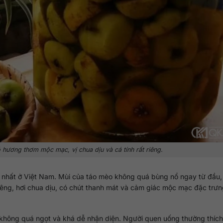
hương thơm mộc mạc, vị chua dịu và cá tính rất riêng.
g nhất ở Việt Nam. Mùi của táo mèo không quá bùng nổ ngay từ đầu
iêng, hơi chua dịu, có chút thanh mát và cảm giác mộc mạc đặc trư
, không quá ngọt và khá dễ nhận diện. Người quen uống thường thíc