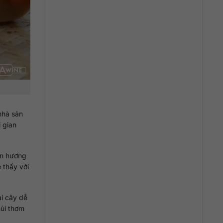
nhà sản
 gian
ần hương
 thấy với
ái cây dễ
mùi thơm