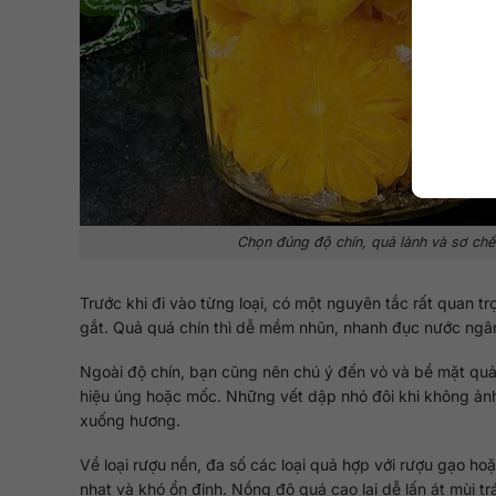
Chọn đúng độ chín, quả lành và sơ chế
Trước khi đi vào từng loại, có một nguyên tắc rất quan t
gắt. Quả quá chín thì dễ mềm nhũn, nhanh đục nước ngâ
Ngoài độ chín, bạn cũng nên chú ý đến vỏ và bề mặt qu
hiệu úng hoặc mốc. Những vết dập nhỏ đôi khi không ảnh 
xuống hương.
Về loại rượu nền, đa số các loại quả hợp với rượu gạo 
nhạt và khó ổn định. Nồng độ quá cao lại dễ lấn át mùi tr