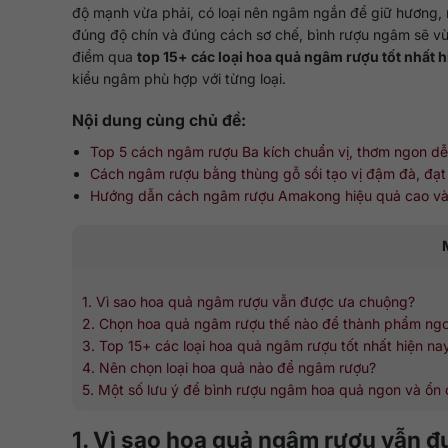
độ mạnh vừa phải, có loại nên ngâm ngắn để giữ hương, n
đúng độ chín và đúng cách sơ chế, bình rượu ngâm sẽ vừ
điểm qua
top 15+ các loại hoa quả ngâm rượu tốt nhất h
kiểu ngâm phù hợp với từng loại.
Nội dung cùng chủ đề:
Top 5 cách ngâm rượu Ba kích chuẩn vị, thơm ngon dễ
Cách ngâm rượu bằng thùng gỗ sồi tạo vị đậm đà, đạ
Hướng dẫn cách ngâm rượu Amakong hiệu quả cao và
1. Vì sao hoa quả ngâm rượu vẫn được ưa chuộng?
2. Chọn hoa quả ngâm rượu thế nào để thành phẩm ng
3. Top 15+ các loại hoa quả ngâm rượu tốt nhất hiện na
4. Nên chọn loại hoa quả nào để ngâm rượu?
5. Một số lưu ý để bình rượu ngâm hoa quả ngon và ổn 
1. Vì sao hoa quả ngâm rượu vẫn 