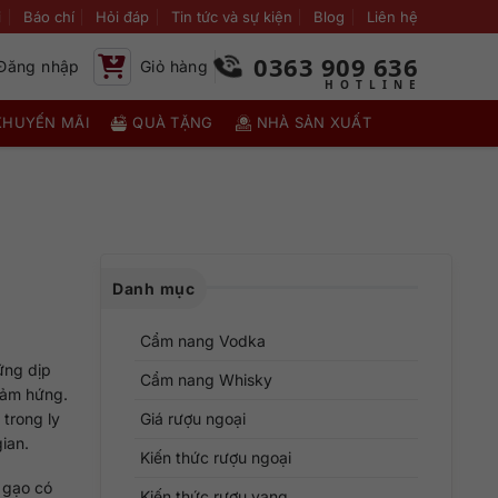
i
Báo chí
Hỏi đáp
Tin tức và sự kiện
Blog
Liên hệ
0363 909 636
Đăng nhập
Giỏ hàng
KHUYẾN MÃI
QUÀ TẶNG
NHÀ SẢN XUẤT
Danh mục
Cẩm nang Vodka
ững dịp
Cẩm nang Whisky
cảm hứng.
trong ly
Giá rượu ngoại
gian.
Kiến thức rượu ngoại
u gạo có
Kiến thức rượu vang