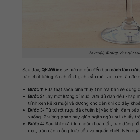
Xí muội, đường và rượu van
Sau đây,
QKAWine
sẽ hướng dẫn đến bạn
cách làm rượ
bảo chất lượng đã chuẩn bị, chỉ cần một vài biến tấu để
Bước 1:
Rửa thật sạch bình thủy tinh mà bạn sẽ dùng đ
Bước 2:
Lấy một lượng xí muội vừa đủ dàn đều khắp mặ
trình xen kẽ xí muội và đường cho đến khi đổ đầy kho
Bước 3:
Từ từ rót rượu đã chuẩn bị vào bình, đảm bảo
xuống. Phương pháp này giúp ngăn ngừa sự khuấy trộ
Bước 4:
Sau khi quá trình ngâm hoàn tất, bạn dùng nắp
mát, tránh ánh nắng trực tiếp và nguồn nhiệt. Nên ngâ