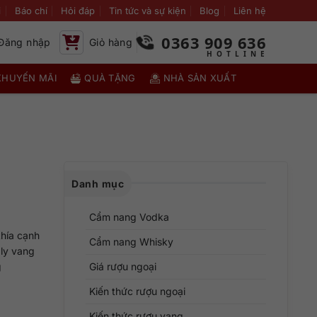
i
Báo chí
Hỏi đáp
Tin tức và sự kiện
Blog
Liên hệ
0363 909 636
Đăng nhập
Giỏ hàng
KHUYẾN MÃI
QUÀ TẶNG
NHÀ SẢN XUẤT
Danh mục
Cẩm nang Vodka
khía cạnh
Cẩm nang Whisky
 ly vang
g
Giá rượu ngoại
Kiến thức rượu ngoại
Kiến thức rượu vang