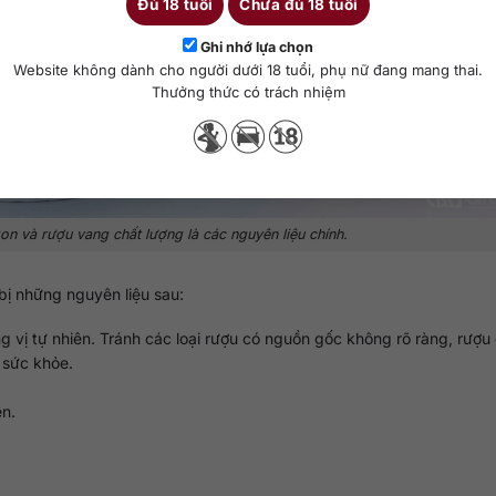
Đủ 18 tuổi
Chưa đủ 18 tuổi
Ghi nhớ lựa chọn
Website không dành cho người dưới 18 tuổi, phụ nữ đang mang thai.
Thưởng thức có trách nhiệm
gon và rượu vang chất lượng là các nguyên liệu chính.
bị những nguyên liệu sau:
ơng vị tự nhiên. Tránh các loại rượu có nguồn gốc không rõ ràng, rượu
 sức khỏe.
ện.