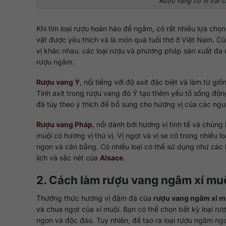
Rượu vang có vị trái c
Khi tìm loại rượu hoàn hảo để ngâm, có rất nhiều lựa ch
vặt được yêu thích và là món quà tuổi thơ ở Việt Nam. C
vị khác nhau. các loại rượu và phương pháp sản xuất đa
rượu ngâm.
Rượu vang Ý
, nổi tiếng với độ axit đặc biệt và làm từ g
Tính axit trong rượu vang đỏ Ý tạo thêm yếu tố sống độn
đà tùy theo ý thích để bổ sung cho hương vị của các ng
Rượu vang Pháp
, nổi dành bởi hương vị tinh tế và chủn
muội có hương vị thú vị. Vị ngọt và vị se có trong nhiều 
ngon và cân bằng. Có nhiều loại có thể sử dụng như các 
lịch và sắc nét của
Alsace
.
2. Cách làm rượu vang ngâm xí mu
Thưởng thức hương vị đậm đà của
rượu vang ngâm xí m
và chua ngọt của xí muội. Bạn có thể chọn bất kỳ loại r
ngon và độc đáo. Tuy nhiên, để tạo ra loại rượu ngâm ngo