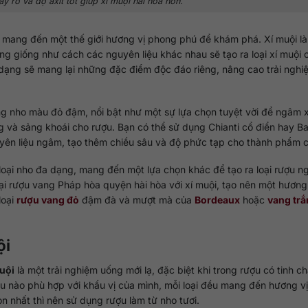
ây rõ và độ axit tốt giúp xí muội hài hòa hơn.
ọn mang đến một thế giới hương vị phong phú để khám phá. Xí muội l
ũng giống như cách các nguyên liệu khác nhau sẽ tạo ra loại xí muội
 dạng sẽ mang lại những đặc điểm độc đáo riêng, nâng cao trải nghi
iống nho màu đỏ đậm, nổi bật như một sự lựa chọn tuyệt vời để ngâm x
g và sảng khoái cho rượu. Bạn có thể sử dụng Chianti cổ điển hay B
uyên liệu ngâm, tạo thêm chiều sâu và độ phức tạp cho thành phẩm c
g loại nho đa dạng, mang đến một lựa chọn khác để tạo ra loại rượu n
loại rượu vang Pháp hòa quyện hài hòa với xí muội, tạo nên một hương
loại
rượu vang đỏ
đậm đà và mượt mà của
Bordeaux
hoặc
vang tr
ội
uội
là một trải nghiệm uống mới lạ, đặc biệt khi trong rượu có tinh c
ượu nào phù hợp với khẩu vị của mình, mỗi loại đều mang đến hương v
n nhất thì nên sử dụng rượu làm từ nho tươi.