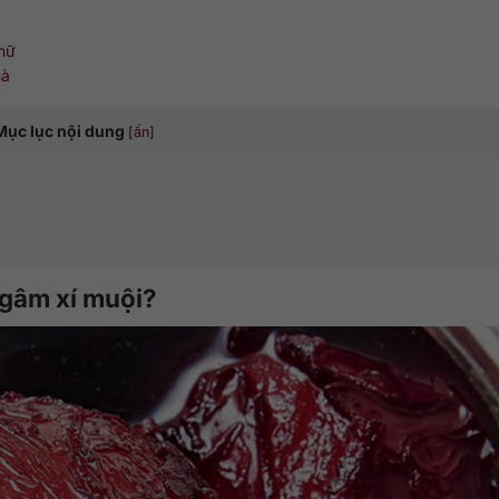
 nữ
hà
Mục lục nội dung
[
ẩn
]
ngâm xí muội?