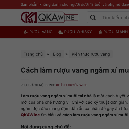
Bỏ
Sản phẩm không dành cho người dưới 18 tuổi và phụ nữ đan
qua
nội
dung
RƯỢU VANG
RƯỢU WHISKY
RƯỢU MẠNH
Trang chủ
»
Blog
»
Kiến thức rượu vang
Cách làm rượu vang ngâm xí muộ
PHỤ TRÁCH NỘI DUNG:
KHÁNH HUYỀN WINE
Làm rượu vang ngâm xí muội tại nhà
là một cách tuyệt 
mới của pha chế hương vị. Chỉ với các kỹ thuật đơn giản,
ngâm độc đáo mang đậm dấu ấn cá nhân để gây ấn tượng
QKAWine
tìm hiểu về
cách làm rượu vang ngâm xí muội
Nội dung cùng chủ đề: