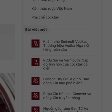
Kiến thức rượu Việt Nam
Pha chế cocktail
Bài viết mới
Khám phá Smirnoff Vodka:
12
Thương hiệu Vodka Nga nổi
Th6
tiếng toàn cầu
Không
có
Rượu Gin và Vermouth: Cặp
bình
11
luận
đôi linh hồn của cocktail cổ
Th6
ở
điển
Khám
phá
Không
Smirnoff
có
Vodka:
London Dry Gin là gì? Vì sao
bình
Thương
10
luận
hiệu
dòng Gin này phổ biến?
Th6
ở
Vodka
Rượu
Nga
Không
Gin
nổi
có
và
tiếng
Rượu Gin Hà Lan: Genever và
bình
10
Vermouth:
toàn
luận
dòng Gin truyền thống
Th6
Cặp
cầu
ở
đôi
London
Không
linh
Dry
có
hồn
Gin
Nguồn gốc rượu Gin: Từ Hà
bình
10
của
là
luận
cocktail
Th6