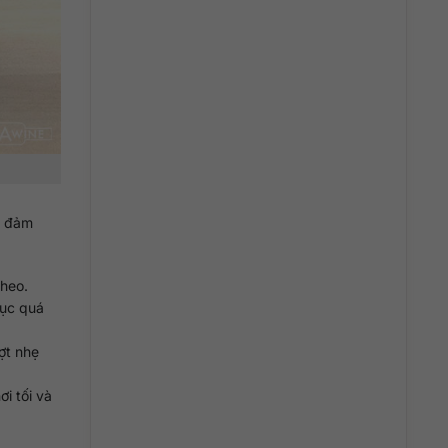
u đảm
theo.
tục quá
ợt nhẹ
i tối và