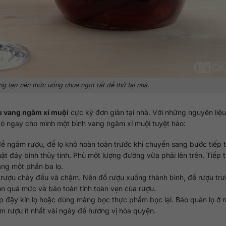
g tạo nên thức uống chua ngọt rất dễ thử tại nhà.
u vang ngâm xí muội
cực kỳ đơn giản tại nhà. Với những nguyên liệ
 có ngay cho mình một bình vang ngâm xí muội tuyệt hảo:
ể ngâm rượu, để lọ khô hoàn toàn trước khi chuyển sang bước tiếp 
t đáy bình thủy tinh. Phủ một lượng đường vừa phải lên trên. Tiếp 
ảng một phần ba lọ.
 rượu chảy đều và chậm. Nên đổ rượu xuống thành bình, để rượu trư
n quá mức và bảo toàn tính toàn vẹn của rượu.
 đậy kín lọ hoặc dùng màng bọc thực phẩm bọc lại. Bảo quản lọ ở nơ
m rượu ít nhất vài ngày để hương vị hòa quyện.