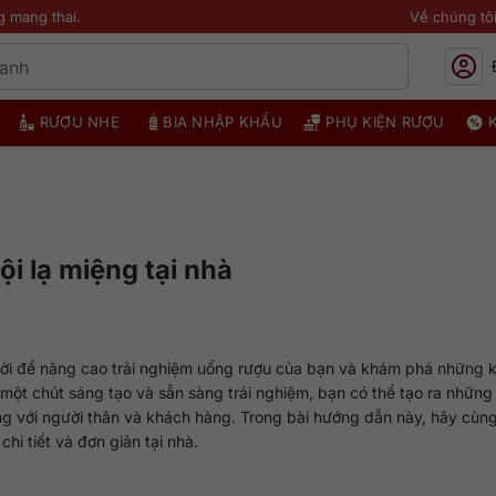
g mang thai.
Về chúng tô
RƯỢU NHẸ
BIA NHẬP KHẨU
PHỤ KIỆN RƯỢU
i lạ miệng tại nhà
vời để nâng cao trải nghiệm uống rượu của bạn và khám phá những 
 một chút sáng tạo và sẵn sàng trải nghiệm, bạn có thể tạo ra những
 với người thân và khách hàng. Trong bài hướng dẫn này, hãy cùn
chi tiết và đơn giản tại nhà.