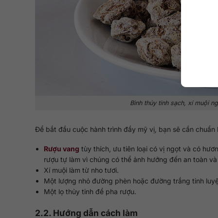
Bình thủy tinh sạch, xí muội n
Để bắt đầu cuộc hành trình đầy mỹ vị, bạn sẽ cần chuẩn 
Rượu vang
tùy thích, ưu tiên loại có vị ngọt và có hư
rượu tự làm vì chúng có thể ảnh hưởng đến an toàn và
Xí muội làm từ nho tươi.
Một lượng nhỏ đường phèn hoặc đường trắng tinh luy
Một lọ thủy tinh để pha rượu.
2.2. Hướng dẫn cách làm