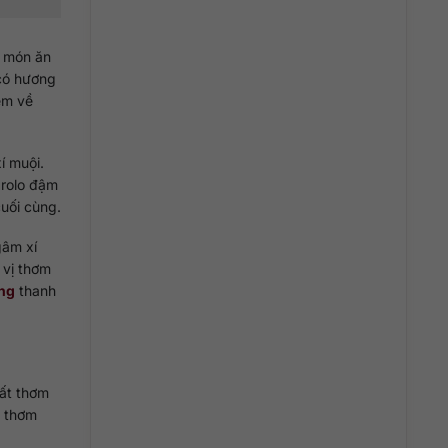
à món ăn
 có hương
ệm về
í muội.
arolo đậm
uối cùng.
gâm xí
 vị thơm
ắng
thanh
hất thơm
ị thơm