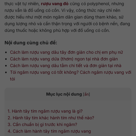
thực vật tự nhiên,
rượu vang đỏ
cũng có polyphenol, nhưng
rượu vẫn là đồ uống có cồn. Vì vậy, công thức này chỉ nên
được hiểu như một món ngâm dân gian dùng tham khảo, sử
dụng lượng nhỏ và cần thận trọng với người có bệnh nền, đang
dùng thuốc hoặc không phù hợp với đồ uống có cồn.
Nội dung cùng chủ đề:
Cách làm rượu vang dâu tây đơn giản cho chị em phụ nữ
Cách làm rượu vang dứa (thơm) ngon tại nhà đơn giản
Cách làm rượu vang dâu tằm chi tiết và đơn giản tại nhà
Tỏi ngâm rượu vang có tốt không? Cách ngâm rượu vang với
tỏi
Mục lục nội dung
[
ẩn
]
1. Hành tây tím ngâm rượu vang là gì?
2. Hành tây tím khác hành tím như thế nào?
3. Cần chuẩn bị gì trước khi ngâm?
4. Cách làm hành tây tím ngâm rượu vang