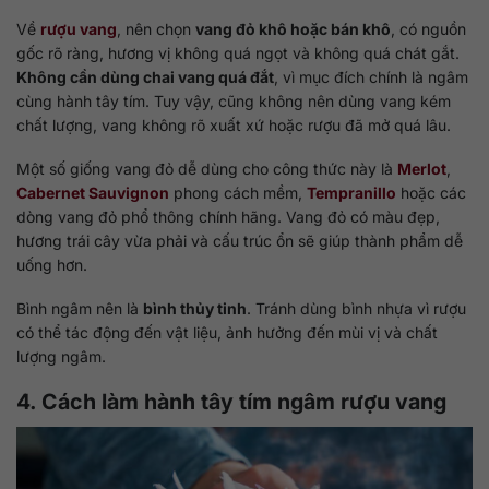
Về
rượu vang
, nên chọn
vang đỏ khô hoặc bán khô
, có nguồn
gốc rõ ràng, hương vị không quá ngọt và không quá chát gắt.
Không cần dùng chai vang quá đắt
, vì mục đích chính là ngâm
cùng hành tây tím. Tuy vậy, cũng không nên dùng vang kém
chất lượng, vang không rõ xuất xứ hoặc rượu đã mở quá lâu.
Một số giống vang đỏ dễ dùng cho công thức này là
Merlot
,
Cabernet Sauvignon
phong cách mềm,
Tempranillo
hoặc các
dòng vang đỏ phổ thông chính hãng. Vang đỏ có màu đẹp,
hương trái cây vừa phải và cấu trúc ổn sẽ giúp thành phẩm dễ
uống hơn.
Bình ngâm nên là
bình thủy tinh
. Tránh dùng bình nhựa vì rượu
có thể tác động đến vật liệu, ảnh hưởng đến mùi vị và chất
lượng ngâm.
4. Cách làm hành tây tím ngâm rượu vang