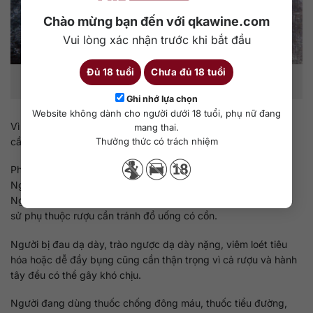
Chào mừng bạn đến với qkawine.com
Vui lòng xác nhận trước khi bắt đầu
Đủ 18 tuổi
Chưa đủ 18 tuổi
Một số nhóm sức khỏe nhạy cảm cần tránh món ngâm có chứa
rượu vang.
Ghi nhớ lựa chọn
Website không dành cho người dưới 18 tuổi, phụ nữ đang
Vì công thức này có rượu vang, một số nhóm nên tránh hoặc
mang thai.
Thưởng thức có trách nhiệm
cần hỏi ý kiến bác sĩ trước khi dùng.
Phụ nữ mang thai hoặc đang cho con bú không nên sử dụng.
Người dưới tuổi được phép uống rượu cũng không nên dùng.
Người có bệnh gan, viêm gan, xơ gan, men gan cao hoặc tiền
sử phụ thuộc rượu cần tránh đồ uống có cồn.
Người bị đau dạ dày, trào ngược dạ dày nặng, viêm loét tiêu
hóa hoặc dễ đầy bụng cũng cần thận trọng vì cả rượu và hành
tây đều có thể gây khó chịu.
Người đang dùng thuốc chống đông máu, thuốc tiểu đường,