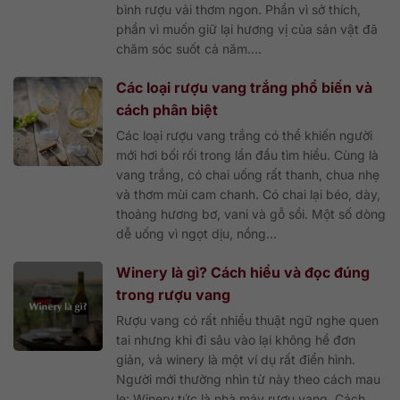
bình rượu vải thơm ngon. Phần vì sở thích,
phần vì muốn giữ lại hương vị của sản vật đã
chăm sóc suốt cả năm....
Các loại rượu vang trắng phổ biến và
cách phân biệt
Các loại rượu vang trắng có thể khiến người
mới hơi bối rối trong lần đầu tìm hiểu. Cùng là
vang trắng, có chai uống rất thanh, chua nhẹ
và thơm mùi cam chanh. Có chai lại béo, dày,
thoảng hương bơ, vani và gỗ sồi. Một số dòng
dễ uống vì ngọt dịu, nồng...
Winery là gì? Cách hiểu và đọc đúng
trong rượu vang
Rượu vang có rất nhiều thuật ngữ nghe quen
tai nhưng khi đi sâu vào lại không hề đơn
giản, và winery là một ví dụ rất điển hình.
Người mới thường nhìn từ này theo cách mau
lẹ: Winery tức là nhà máy rượu vang. Cách