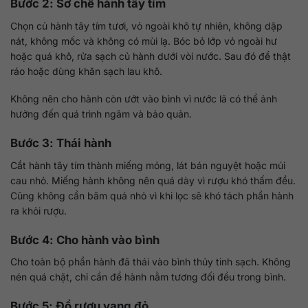
Bước 2: Sơ chế hành tây tím
Chọn củ hành tây tím tươi, vỏ ngoài khô tự nhiên, không dập
nát, không mốc và không có mùi lạ. Bóc bỏ lớp vỏ ngoài hư
hoặc quá khô, rửa sạch củ hành dưới vòi nước. Sau đó để thật
ráo hoặc dùng khăn sạch lau khô.
Không nên cho hành còn ướt vào bình vì nước lã có thể ảnh
hưởng đến quá trình ngâm và bảo quản.
Bước 3: Thái hành
Cắt hành tây tím thành miếng mỏng, lát bán nguyệt hoặc múi
cau nhỏ. Miếng hành không nên quá dày vì rượu khó thấm đều.
Cũng không cần băm quá nhỏ vì khi lọc sẽ khó tách phần hành
ra khỏi rượu.
Bước 4: Cho hành vào bình
Cho toàn bộ phần hành đã thái vào bình thủy tinh sạch. Không
nén quá chặt, chỉ cần để hành nằm tương đối đều trong bình.
Bước 5: Đổ rượu vang đỏ