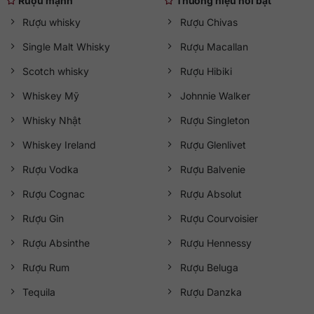
Rượu mạnh
Thương hiệu nổi bật
Rượu whisky
Rượu Chivas
Single Malt Whisky
Rượu Macallan
Scotch whisky
Rượu Hibiki
Whiskey Mỹ
Johnnie Walker
Whisky Nhật
Rượu Singleton
Whiskey Ireland
Rượu Glenlivet
Rượu Vodka
Rượu Balvenie
Rượu Cognac
Rượu Absolut
Rượu Gin
Rượu Courvoisier
Rượu Absinthe
Rượu Hennessy
Rượu Rum
Rượu Beluga
Tequila
Rượu Danzka