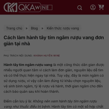
Bỏ
qua
nội
dung
Trang chủ
»
Blog
»
Kiến thức rượu vang
Cách làm hành tây tím ngâm rượu vang đơn
giản tại nhà
PHỤ TRÁCH NỘI DUNG:
KHÁNH HUYỀN WINE
Hành tây tím ngâm rượu vang
là một công thức dân gian được
nhiều người quan tâm vì cách làm đơn giản, nguyên liệu dễ tìm
và có thể thực hiện ngay tại nhà. Tuy vậy, đây là món ngâm có
sử dụng rượu, vì vậy cần làm đúng từ khâu chọn nguyên liệu,
vệ sinh bình ngâm, tỷ lệ rượu và hành, thời gian ngâm cho đến
cách bảo quản sau khi hoàn thành.
Điểm cần lưu ý là:
Không nên xem hành tây tím ngâm rượu
vang như thuốc điều trị bệnh
. Hành tây tím có một số hợp chất