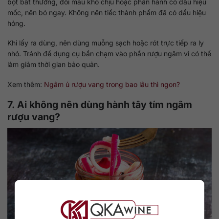
bọt bất thường, đổi màu khó chịu hoặc phần hành có dấu hiệu
mốc, nên bỏ ngay. Không nên tiếc thành phẩm đã có dấu hiệu
hỏng.
Khi lấy ra dùng, nên dùng muỗng sạch hoặc rót trực tiếp ra ly
nhỏ. Tránh để dụng cụ bẩn chạm vào phần rượu ngâm vì có thể
làm giảm thời gian bảo quản.
Xem thêm:
Ngâm ủ rượu vang trong bao lâu thì ngon?
7. Ai không nên dùng hành tây tím ngâm
rượu vang?