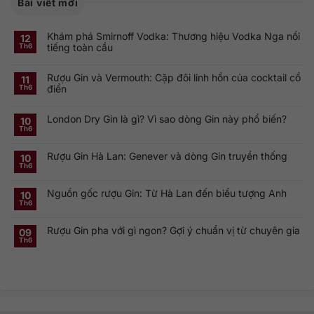
Bài viết mới
Khám phá Smirnoff Vodka: Thương hiệu Vodka Nga nổi
12
tiếng toàn cầu
Th6
Không
có
Rượu Gin và Vermouth: Cặp đôi linh hồn của cocktail cổ
bình
11
luận
điển
Th6
ở
Khám
Không
phá
có
Smirnoff
London Dry Gin là gì? Vì sao dòng Gin này phổ biến?
bình
10
Vodka:
luận
Th6
Thương
ở
Không
hiệu
Rượu
có
Vodka
Gin
bình
Nga
Rượu Gin Hà Lan: Genever và dòng Gin truyền thống
và
luận
10
nổi
ở
Vermouth:
Th6
tiếng
Không
London
Cặp
toàn
có
Dry
đôi
cầu
bình
Gin
linh
Nguồn gốc rượu Gin: Từ Hà Lan đến biểu tượng Anh
luận
10
là
hồn
ở
gì?
của
Th6
Không
Rượu
Vì
cocktail
có
Gin
sao
cổ
bình
Hà
dòng
điển
Rượu Gin pha với gì ngon? Gợi ý chuẩn vị từ chuyên gia
luận
09
Lan:
Gin
ở
Genever
này
Th6
Không
Nguồn
và
phổ
có
gốc
dòng
biến?
bình
rượu
Gin
luận
Gin:
truyền
ở
Từ
thống
Rượu
Hà
Gin
Lan
pha
đến
với
biểu
gì
tượng