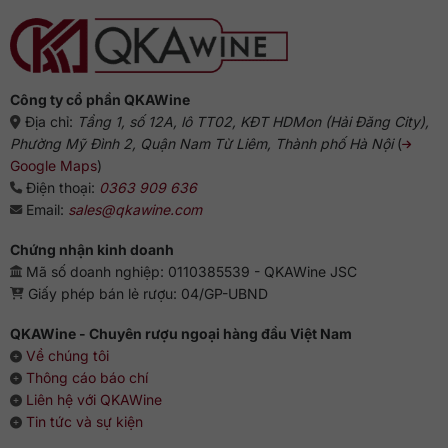
ngon?
Anh
Gợi
ý
chuẩn
vị
từ
chuyên
gia
Công ty cổ phần QKAWine
Địa chỉ:
Tầng 1, số 12A, lô TT02, KĐT HDMon (Hải Đăng City),
Phường Mỹ Đình 2, Quận Nam Từ Liêm, Thành phố Hà Nội
(
Google Maps
)
Điện thoại:
0363 909 636
Email:
sales@qkawine.com
Chứng nhận kinh doanh
Mã số doanh nghiệp: 0110385539 - QKAWine JSC
Giấy phép bán lẻ rượu: 04/GP-UBND
QKAWine - Chuyên rượu ngoại hàng đầu Việt Nam
Về chúng tôi
Thông cáo báo chí
Liên hệ với QKAWine
Tin tức và sự kiện