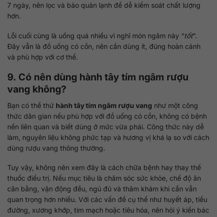
7 ngày, nên lọc và bảo quản lạnh để dễ kiểm soát chất lượng
hơn.
Lỗi cuối cùng là uống quá nhiều vì nghĩ món ngâm này “
tốt
”.
Đây vẫn là đồ uống có cồn, nên cần dùng ít, đúng hoàn cảnh
và phù hợp với cơ thể.
9. Có nên dùng hành tây tím ngâm rượu
vang không?
Bạn có thể thử
hành tây tím ngâm rượu vang
như một công
thức dân gian nếu phù hợp với đồ uống có cồn, không có bệnh
nền liên quan và biết dùng ở mức vừa phải. Công thức này dễ
làm, nguyên liệu không phức tạp và hương vị khá lạ so với cách
dùng rượu vang thông thường.
Tuy vậy, không nên xem đây là cách chữa bệnh hay thay thế
thuốc điều trị. Nếu mục tiêu là chăm sóc sức khỏe, chế độ ăn
cân bằng, vận động đều, ngủ đủ và thăm khám khi cần vẫn
quan trọng hơn nhiều. Với các vấn đề cụ thể như huyết áp, tiểu
đường, xương khớp, tim mạch hoặc tiêu hóa, nên hỏi ý kiến bác