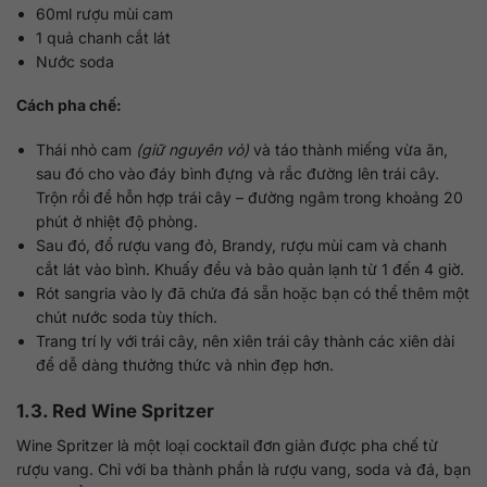
60ml rượu mùi cam
1 quả chanh cắt lát
Nước soda
Cách pha chế:
Thái nhỏ cam
(giữ nguyên vỏ)
và táo thành miếng vừa ăn,
sau đó cho vào đáy bình đựng và rắc đường lên trái cây.
Trộn rồi để hỗn hợp trái cây – đường ngâm trong khoảng 20
phút ở nhiệt độ phòng.
Sau đó, đổ rượu vang đỏ, Brandy, rượu mùi cam và chanh
cắt lát vào bình. Khuấy đều và bảo quản lạnh từ 1 đến 4 giờ.
Rót sangria vào ly đã chứa đá sẵn hoặc bạn có thể thêm một
chút nước soda tùy thích.
Trang trí ly với trái cây, nên xiên trái cây thành các xiên dài
để dễ dàng thưởng thức và nhìn đẹp hơn.
1.3. Red Wine Spritzer
Wine Spritzer là một loại cocktail đơn giản được pha chế từ
rượu vang. Chỉ với ba thành phần là rượu vang, soda và đá, bạn