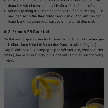
Dùng dụng cụ bào rau củ để bào một dải nhỏ vỏ chanh và
dùng tay vắt nhẹ vỏ chanh vô ly để chiết xuất tinh dầu.
Rót đầy ly bằng rượu Champagne và thưởng thức ngay. Lúc
này, bạn sẽ có thể thấy được cảnh viên đường làm cho các
bong bóng li ti trong rượu sủi bọt lên trông rất đẹp mắt.
4.2. French 75 Cocktail
Có thể nói với giới Bartender thì French 75 đã là một cái tên quá
kinh điển, được Hiệp hội Bartender Quốc tế
(IBA)
công nhận.
Đây là loại cocktail Champagne pha với rượu Gin, chanh và siro
đường, tạo ra vị phức hợp, chua nhẹ với cảm giác sủi bọt trong
miệng.