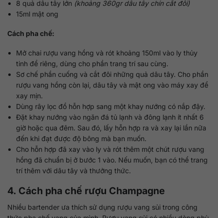
8 quả dâu tây lớn
(khoảng 360gr dâu tây chín cắt đôi)
15ml mật ong
Cách pha chế:
Mở chai rượu vang hồng và rót khoảng 150ml vào ly thủy
tinh để riêng, dùng cho phần trang trí sau cùng.
Sơ chế phần cuống và cắt đôi những quả dâu tây. Cho phần
rượu vang hồng còn lại, dâu tây và mật ong vào máy xay để
xay mịn.
Dùng rây lọc đổ hỗn hợp sang một khay nướng có nắp đậy.
Đặt khay nướng vào ngăn đá tủ lạnh và đông lạnh ít nhất 6
giờ hoặc qua đêm. Sau đó, lấy hỗn hợp ra và xay lại lần nữa
đến khi đạt được độ bông mà bạn muốn.
Cho hỗn hợp đã xay vào ly và rót thêm một chút rượu vang
hồng đã chuẩn bị ở bước 1 vào. Nếu muốn, bạn có thể trang
trí thêm với dâu tây và thưởng thức.
4. Cách pha chế rượu Champagne
Nhiều bartender ưa thích sử dụng rượu vang sủi trong công
thức pha chế vang của mình. Rượu vang sủi có nhiều dòng phù