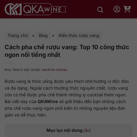
Bỏ
qua
nội
dung
Trang chủ
»
Blog
»
Kiến thức rượu vang
Cách pha chế rượu vang: Top 10 công thức
ngon nổi tiếng nhất
PHỤ TRÁCH NỘI DUNG:
MARTIN HOANG
Rượu vang là thức uống được yêu thích nhờ hương vị độc đáo
và đa dạng. Ngoài cách thưởng thức nguyên chất, rượu vang
còn có thể được pha chế thành những ly cocktail thơm ngon.
Bài viết này của
QKAWine
sẽ giới thiệu đến bạn những cách
pha chế rượu vang ngon phổ biến từ những nguyên liệu đơn
giản và dễ thực hiện.
Mục lục nội dung
[
ẩn
]