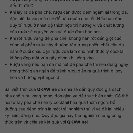
đến 12 độ C.
Khi lấy ra để pha chế, rượu cần được đem ngâm lại trong đá,
đặc biệt là vào mùa hè để bảo quản cho tốt. Nếu bạn đọc
duy trì rượu ở nhiệt độ thích hợp thì hương vị và chất lượng
của rượu sẽ nguyên vẹn và được đảm bảo hơn.
Khi rót rượu vang để pha chế, không nên rót đến giọt cuối
cùng vì phần rượu này thường tập trung nhiều chất cặn do
nằm ở cuối chai. Cặn rượu vừa làm cho hình thức ly cocktail
không đẹp mắt vừa gây nhợn khi uống vào.
Rượu vang nếu bạn đã mở nút để pha chế thì nên dùng ngay
trong thời gian ngắn để tránh rượu diễn ra quá trình bị oxy
hóa và hương vị ít ngon đi.
Bài viết trên của
QKAWine
đã chia sẻ đến quý độc giả cách
pha chế rượu vang ngon, đơn giản và dễ thực hiện nhất. Có thể
nói tự tay pha chế nên ly cocktail hoa quả thơm ngon, bổ
dưỡng của riêng mình là một trải nghiệm thú vị và để lại nhiều
kỷ niệm đáng nhớ. Quý độc giả hãy thử nghiệm những công
thức trên và chia sẻ kết quả với
QKAWine
!