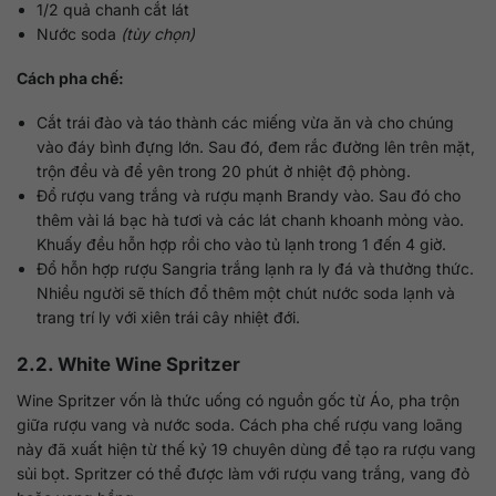
1/2 quả chanh cắt lát
Nước soda
(tùy chọn)
Cách pha chế:
Cắt trái đào và táo thành các miếng vừa ăn và cho chúng
vào đáy bình đựng lớn. Sau đó, đem rắc đường lên trên mặt,
trộn đều và để yên trong 20 phút ở nhiệt độ phòng.
Đổ rượu vang trắng và rượu mạnh Brandy vào. Sau đó cho
thêm vài lá bạc hà tươi và các lát chanh khoanh mỏng vào.
Khuấy đều hỗn hợp rồi cho vào tủ lạnh trong 1 đến 4 giờ.
Đổ hỗn hợp rượu Sangria trắng lạnh ra ly đá và thưởng thức.
Nhiều người sẽ thích đổ thêm một chút nước soda lạnh và
trang trí ly với xiên trái cây nhiệt đới.
2.2. White Wine Spritzer
Wine Spritzer vốn là thức uống có nguồn gốc từ Áo, pha trộn
giữa rượu vang và nước soda. Cách pha chế rượu vang loãng
này đã xuất hiện từ thế kỷ 19 chuyên dùng để tạo ra rượu vang
sủi bọt. Spritzer có thể được làm với rượu vang trắng, vang đỏ