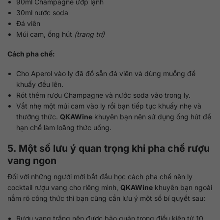
90ml Champagne ướp lạnh
30ml nước soda
Đá viên
Múi cam, ống hút
(trang trí)
Cách pha chế:
Cho Aperol vào ly đã đổ sẵn đá viên và dùng muỗng để
khuấy đều lên.
Rót thêm rượu Champagne và nước soda vào trong ly.
Vắt nhẹ một múi cam vào ly rồi bạn tiếp tục khuấy nhẹ và
thưởng thức.
QKAWine
khuyên bạn nên sử dụng ống hút để
hạn chế làm loãng thức uống.
5. Một số lưu ý quan trọng khi pha chế rượu
vang ngon
Đối với những người mới bắt đầu học cách pha chế nên ly
cocktail rượu vang cho riêng mình,
QKAWine
khuyên bạn ngoài
nắm rõ công thức thì bạn cũng cần lưu ý một số bí quyết sau:
Rượu vang trắng nên được bảo quản trong điều kiện từ 10