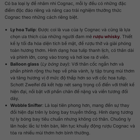
Có ba loại ly để nhâm nhi Cognac, mỗi ly đều có những đặc
điểm độc đáo riêng và nâng cao trải nghiệm thưởng thức
Cognac theo những cách riêng biệt.
Ly hoa Tulip
: Được coi là vua của ly Cognac và cũng là lựa
chọn ưa thích của những người đam mê
rượu whisky
. Thiết
kế ly tối đa hóa diện tích bề mặt, để rượu thở và giải phóng
toàn hương thơm. Hình dạng hoa tulip thanh lịch, có thân dài
và phình lớn, cong vào trong và hơi loe ra ở viền.
Balloon glass
(
Ly bóng bay
): Với thân cốc ngắn hơn và
phần phình rộng thu hẹp về phía vành, ly tập trung mùi thơm
và tăng hương vị ở mức độ thấp hơn so với cốc hoa tulip.
Schott Zweifel đã kết hợp nét sang trọng cổ điển với thiết kế
hiện đại, nổi bật với phần chân đế nặng và viền tương đối
dày.
Wobble Snifter
: Là loại tiên phong hơn, mang đến sự thay
đổi hiện đại trên ly bóng bay truyền thống. Hình dạng tương
tự ly bóng bay tiêu chuẩn nhưng không có thân. Chuông ly
lăn hoặc lắc lư trên bàn, liên tục khuấy động rượu Cognac và
tỏa ra nhiều mùi thơm hơn bình thường.