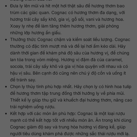
Đưa ly lên mũi và hít một hơi thật sâu để hương thơm bao
trùm các giác quan. Cognac có hương thơm đa dạng, với
hương trái cây sấy khô, gia vị, gỗ sồi, vani và hương hoa.
Xoay ly nhẹ để làm tăng thêm hương thơm, giải phóng
những lớp hương ẩn giấu.
Thưởng thức Cognac chậm và kiểm soát liều lượng. Cognac
thường có đặc tính mượt mà và để lại hơi ấm kéo dài. Hãy
dành thời gian để khám phá độ sâu của hương vị, để chúng
lan tỏa trong vòm miệng. Hương vị đậm đà của caramel,
socola, trái cây sấy khô và gia vị hòa quyện với nhau và có
hậu vị sâu. Bên cạnh đó cũng nên chú ý độ cồn và uống ít
để tránh say.
Chọn ly thủy tinh phù hợp nhất. Hãy chọn ly có hình hoa tulip
để hương thơm tập trung đồng thời hướng ly về phía mũi.
Thiết kế ly giúp thu giữ và khuếch đại hương thơm, nâng cao
trải nghiệm uống rượu.
Kết hợp với các món ăn phù hợp: Cognac là một loại rượu
mạnh có thể kết hợp tốt với nhiều món ăn. Ăn trong khi dùng
Cognac giảm độ say và trung hòa hương vị đáng kể, giúp
người tiêu dùng khám phá được những sắc thái rượu mới lạ.