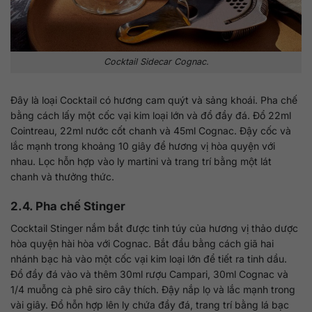
Cocktail Sidecar Cognac.
Đây là loại Cocktail có hương cam quýt và sảng khoái. Pha chế
bằng cách lấy một cốc vại kim loại lớn và đổ đầy đá. Đổ 22ml
Cointreau, 22ml nước cốt chanh và 45ml Cognac. Đậy cốc và
lắc mạnh trong khoảng 10 giây để hương vị hòa quyện với
nhau. Lọc hỗn hợp vào ly martini và trang trí bằng một lát
chanh và thưởng thức.
2.4. Pha chế Stinger
Cocktail Stinger nắm bắt được tinh túy của hương vị thảo dược
hòa quyện hài hòa với Cognac. Bắt đầu bằng cách giã hai
nhánh bạc hà vào một cốc vại kim loại lớn để tiết ra tinh dầu.
Đổ đầy đá vào và thêm 30ml rượu Campari, 30ml Cognac và
1/4 muỗng cà phê siro cây thích. Đậy nắp lọ và lắc mạnh trong
vài giây. Đổ hỗn hợp lên ly chứa đầy đá, trang trí bằng lá bạc