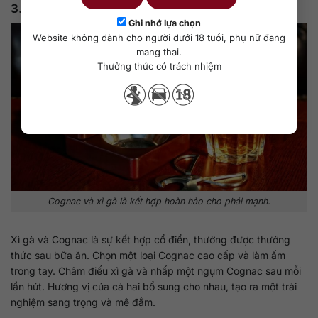
3.6. Xì gà
Ghi nhớ lựa chọn
Website không dành cho người dưới 18 tuổi, phụ nữ đang
mang thai.
Thưởng thức có trách nhiệm
Cognac và xì gà là kết hợp hoàn hảo cho phái mạnh.
Xì gà và Cognac là sự kết hợp cổ điển, thường được thưởng
thức sau bữa ăn. Chọn một loại Cognac cao cấp và làm ấm
trong tay. Châm điếu xì gà và nhấp một ngụm Cognac sau mỗi
lần hút. Hương vị của cả hai bổ sung cho nhau, tạo ra một trải
nghiệm sang trọng và mê đắm.