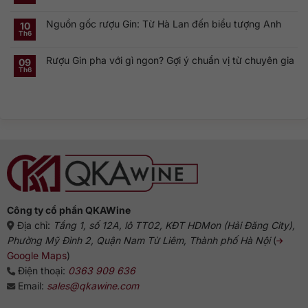
Không
London
Cặp
toàn
có
Dry
đôi
cầu
bình
Gin
linh
Nguồn gốc rượu Gin: Từ Hà Lan đến biểu tượng Anh
luận
10
là
hồn
ở
gì?
của
Th6
Không
Rượu
Vì
cocktail
có
Gin
sao
cổ
bình
Hà
dòng
điển
Rượu Gin pha với gì ngon? Gợi ý chuẩn vị từ chuyên gia
luận
09
Lan:
Gin
ở
Genever
này
Th6
Không
Nguồn
và
phổ
có
gốc
dòng
biến?
bình
rượu
Gin
luận
Gin:
truyền
ở
Từ
thống
Rượu
Hà
Gin
Lan
pha
đến
với
biểu
gì
tượng
ngon?
Anh
Gợi
ý
chuẩn
vị
từ
chuyên
gia
Công ty cổ phần QKAWine
Địa chỉ:
Tầng 1, số 12A, lô TT02, KĐT HDMon (Hải Đăng City),
Phường Mỹ Đình 2, Quận Nam Từ Liêm, Thành phố Hà Nội
(
Google Maps
)
Điện thoại:
0363 909 636
Email:
sales@qkawine.com