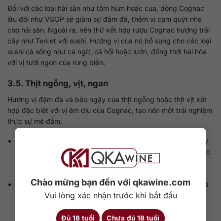
Đối với các loại hải sản như tôm hùm hoặc cua, dòng Cognac
lâu đời như VSOP sẽ giảm sự đậm đà, thêm vị cam quýt nhẹ
cho hải sản. Ngoài ra, nên thử kết hợp rượu Cognac hương trái
cây như Tercet với sushi. Hương vị của nó bổ sung cho các loại
sushi cá sống như cá ngừ, cá hồi hoặc lươn, đồng thời hài hòa
với vị tươi ngon của rong biển.
3.5. Thịt ngỗng, vịt, ngan
Hương vị đậm đà và béo ngậy của thịt ngỗng hoặc thịt vịt kết
hợp đặc biệt với vị êm dịu của Cognac, tạo nên một trải nghiệm
thực sự mê đắm.
Các món vịt chế biến theo phong cách châu Á như vịt quay
Bắc Kinh, với hương vị chua ngọt, bổ sung cho rượu Cognac
lâu năm. Vị thịt thơm ngon và mọng nước hài hòa với độ
phức tạp của Cognac.
Chào mừng bạn đến với qkawine.com
Gan ngỗng là sự lựa chọn hoàn hảo với hương vị bơ đậm đà
Vui lòng xác nhận trước khi bắt đầu
để dùng kèm với sự sang trọng của Cognac. Hãy chọn loại
Cognac XO để nâng cao hương vị tổng thể của món ăn.
Đủ 18 tuổi
Chưa đủ 18 tuổi