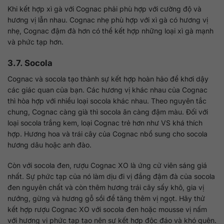
Khi kết hợp xì gà với Cognac phải phù hợp với cường độ và
hương vị lẫn nhau. Cognac nhẹ phù hợp với xì gà có hương vị
nhẹ, Cognac đậm đà hơn có thể kết hợp những loại xì gà mạnh
và phức tạp hơn.
3.7. Socola
Cognac và socola tạo thành sự kết hợp hoàn hảo để khơi dậy
các giác quan của bạn. Các hương vị khác nhau của Cognac
thì hòa hợp với nhiều loại socola khác nhau. Theo nguyên tắc
chung, Cognac càng già thì socola ăn càng đậm màu. Đối với
loại socola trắng kem, loại Cognac trẻ hơn như VS khá thích
hợp. Hương hoa và trái cây của Cognac nbổ sung cho socola
hương dâu hoặc anh đào.
Còn với socola đen, rượu Cognac XO là ứng cử viên sáng giá
nhất. Sự phức tạp của nó làm dịu đi vị đắng đậm đà của socola
đen nguyên chất và còn thêm hương trái cây sấy khô, gia vị
nướng, gừng và hương gỗ sồi để tăng thêm vị ngọt. Hãy thử
kết hợp rượu Cognac XO với socola đen hoặc mousse vị nấm
với hương vị phức tạp tạo nên sự kết hợp độc đáo và khó quên.