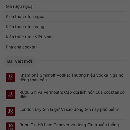
Giá rượu ngoại
Kiến thức rượu ngoại
Kiến thức rượu vang
Kiến thức rượu Việt Nam
Pha chế cocktail
Bài viết mới
Khám phá Smirnoff Vodka: Thương hiệu Vodka Nga nổi
12
tiếng toàn cầu
Th6
Không
có
Rượu Gin và Vermouth: Cặp đôi linh hồn của cocktail cổ
bình
11
luận
điển
Th6
ở
Khám
Không
phá
có
Smirnoff
London Dry Gin là gì? Vì sao dòng Gin này phổ biến?
bình
10
Vodka:
luận
Th6
Thương
ở
Không
hiệu
Rượu
có
Vodka
Gin
bình
Nga
Rượu Gin Hà Lan: Genever và dòng Gin truyền thống
và
luận
10
nổi
ở
Vermouth:
Th6
tiếng